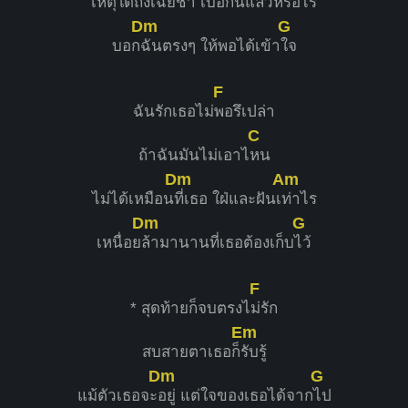
เหตุใดถึงเ
ฉยชา เบื่อกันแล้วห
รือไร
Dm
G
บอก
ฉันตรงๆ ให้พอได้เข้า
ใจ
F
ฉันรักเธอไม่
พอรึเปล่า
C
ถ้าฉันมันไม่เอาไ
หน
Dm
Am
ไม่ได้เหมือน
ที่เธอ ใฝ่และฝันเ
ท่าไร
Dm
G
เหนื่อย
ล้ามานานที่เธอต้องเก็บ
ไว้
F
* สุดท้ายก็จบตรงไ
ม่รัก
Em
สบสายตาเธอก็
รับรู้
Dm
G
แม้ตัวเธอจะ
อยู่ แต่ใจของเธอได้จาก
ไป