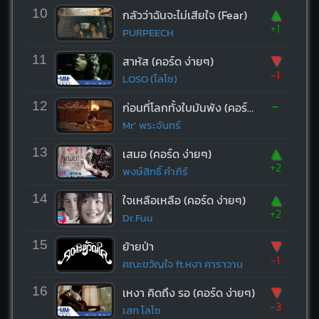
▲
10
กลัวว่าฉันจะไม่เสียใจ (Fear)
+1
PURPEECH
▼
11
สาหัส (คอร์ด ง่ายๆ)
-1
LOSO (โลโซ)
-
12
ก่อนที่โลกทั้งใบมันพัง (คอร์ด ง่ายๆ)
Mr’ พระจันทร์
▲
13
เสมอ (คอร์ด ง่ายๆ)
+2
พงษ์สิทธิ์ คำภีร์
▲
14
ใจเหลือเหลือ (คอร์ด ง่ายๆ)
+2
Dr.Fuu
▼
15
ย้ายป่า
-1
คณะขวัญใจ ft.หงา คาราวาน
▼
16
เหงา คิดถึง รอ (คอร์ด ง่ายๆ)
-3
เสก โลโซ