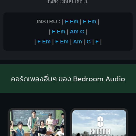
ถึงยังไงก็เสียเธอไป
INSTRU : |
F
Em
|
F
Em
|
|
F
Em
|
Am
G
|
|
F
Em
|
F
Em
|
Am
|
G
|
F
|
คอร์ดเพลงอื่นๆ ของ Bedroom Audio