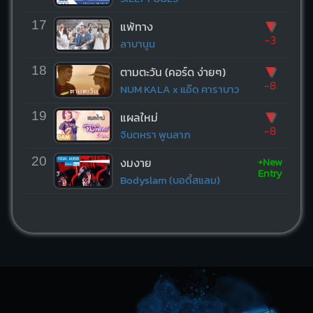
▼
17
แพ้ทาง
-3
ลาบานูน
▼
18
ตามตะวัน (คอร์ด ง่ายๆ)
-8
NUM KALA x แอ๊ด คาราบาว
▼
19
แผลใหม่
-8
จินตหรา พูนลาภ
+New
20
งมงาย
Entry
Bodyslam (บอดี้สแลม)