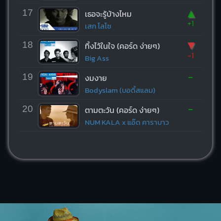
▲
17
เธอจะรู้บ้างไหม
+1
เสก โลโซ
▼
18
ทิ้งไว้ในใจ (คอร์ด ง่ายๆ)
-1
Big Ass
-
19
งมงาย
Bodyslam (บอดี้สแลม)
-
20
ตามตะวัน (คอร์ด ง่ายๆ)
NUM KALA x แอ๊ด คาราบาว