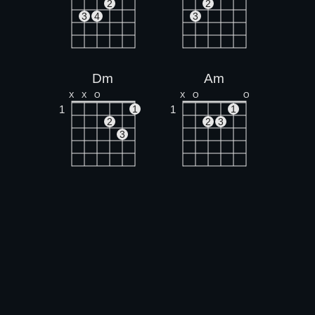
2
2
3
4
3
Dm
Am
X
X
O
X
O
O
1
1
1
1
2
2
3
3
G
Em
O
O
O
O
O
O
O
1
1
1
2
3
2
3