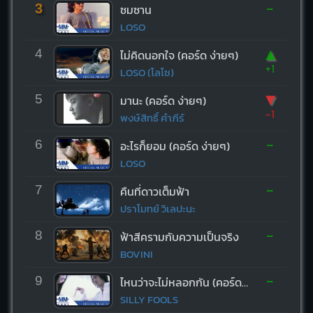
-
3
ซมซาน
LOSO
▲
4
ไม่คิดนอกใจ (คอร์ด ง่ายๆ)
+1
LOSO (โลโซ)
▼
5
มานะ (คอร์ด ง่ายๆ)
-1
พงษ์สิทธิ์ คำภีร์
-
6
อะไรก็ยอม (คอร์ด ง่ายๆ)
LOSO
-
7
คืนที่ดาวเต็มฟ้า
ปราโมทย์ วิเลปะนะ
-
8
ฟ้าสีครามกับความเป็นจริง
BOVINI
-
9
ไหนว่าจะไม่หลอกกัน (คอร์ด ง่ายๆ)
SILLY FOOLS