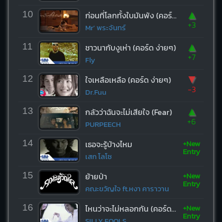
▲
10
ก่อนที่โลกทั้งใบมันพัง (คอร์ด ง่ายๆ)
+3
Mr’ พระจันทร์
▲
11
ชาวนากับงูเห่า (คอร์ด ง่ายๆ)
+7
Fly
▼
12
ใจเหลือเหลือ (คอร์ด ง่ายๆ)
-3
Dr.Fuu
▲
13
กลัวว่าฉันจะไม่เสียใจ (Fear)
+6
PURPEECH
+New
14
เธอจะรู้บ้างไหม
Entry
เสก โลโซ
+New
15
ย้ายป่า
Entry
คณะขวัญใจ ft.หงา คาราวาน
+New
16
ไหนว่าจะไม่หลอกกัน (คอร์ด ง่ายๆ)
Entry
SILLY FOOLS