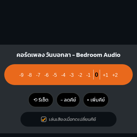
คอร์ดเพลง วันบอกลา - Bedroom Audio
0
-9
-8
-7
-6
-5
-4
-3
-2
-1
+1
+2
⟲ รีเซ็ต
− ลดคีย์
+ เพิ่มคีย์
เล่นเสียงเมื่อกดเปลี่ยนคีย์