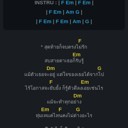
INSTRU : |
F
Em
|
F
Em
|
|
F
Em
|
Am
G
|
|
F
Em
|
F
Em
|
Am
|
G
|
F
* สุดท้ายก็จบตรงไ
ม่รัก
Em
สบสายตาเธอก็
รับรู้
Dm
G
แม้ตัวเธอจะ
อยู่ แต่ใจของเธอได้จาก
ไป
F
Em
ไร้โอกาสจะ
ยับยั้ง ก็รู้ตัวดีลงเ
อยเช่นไร
Dm
แม้จะทำทุกอย่
าง
Em
F
G
ทุ่มเ
ทแค่ไห
นคงไม่ต่
างอะไร