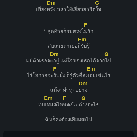
Dm
G
เพียงห
วังเวลาให้เยียวยาจิต
ใจ
F
* สุดท้ายก็จบตรงไ
ม่รัก
Em
สบสายตาเธอก็
รับรู้
Dm
G
แม้ตัวเธอจะ
อยู่ แต่ใจของเธอได้จาก
ไป
F
Em
ไร้โอกาสจะ
ยับยั้ง ก็รู้ตัวดีลงเ
อยเช่นไร
Dm
แม้จะทำทุกอย่
าง
Em
F
G
ทุ่มเ
ทแค่ไห
นคงไม่ต่
างอะไร
ฉันก็คงต้องเสียเธอไป