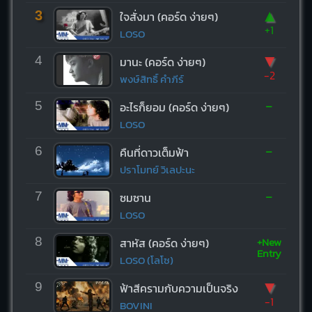
▲
3
ใจสั่งมา (คอร์ด ง่ายๆ)
+1
LOSO
▼
4
มานะ (คอร์ด ง่ายๆ)
-2
พงษ์สิทธิ์ คำภีร์
-
5
อะไรก็ยอม (คอร์ด ง่ายๆ)
LOSO
-
6
คืนที่ดาวเต็มฟ้า
ปราโมทย์ วิเลปะนะ
-
7
ซมซาน
LOSO
+New
8
สาหัส (คอร์ด ง่ายๆ)
Entry
LOSO (โลโซ)
▼
9
ฟ้าสีครามกับความเป็นจริง
-1
BOVINI