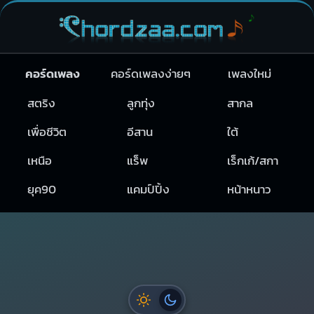
คอร์ดเพลง
คอร์ดเพลงง่ายๆ
เพลงใหม่
สตริง
ลูกทุ่ง
สากล
เพื่อชีวิต
อีสาน
ใต้
เหนือ
แร็พ
เร็กเก้/สกา
ยุค90
แคมป์ปิ้ง
หน้าหนาว