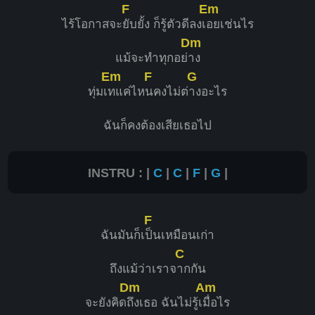
F
Em
ไร้โอกาสจะ
ยับยั้ง ก็รู้ตัวดีลงเ
อยเช่นไร
Dm
แม้จะทำทุกอย่
าง
Em
F
G
ทุ่มเ
ทแค่ไห
นคงไม่ต่
างอะไร
ฉันก็คงต้องเสียเธอไป
INSTRU : |
C
|
C
|
F
|
G
|
F
ฉันมันก็เ
ป็นเหมือนเก่า
C
ถึงแม้ว่าเราจ
ากกัน
Dm
Am
จะยังคิด
ถึงเธอ ฉันไม่รู้เ
มื่อไร