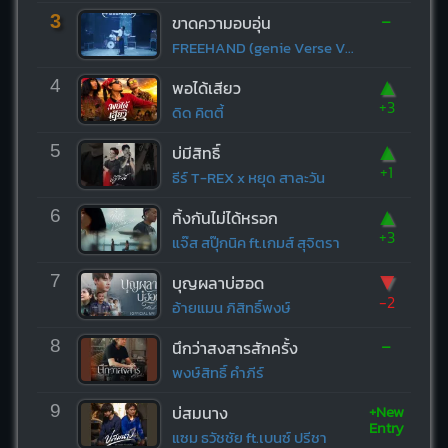
-
3
ขาดความอบอุ่น
FREEHAND (genie Verse Vol.1)
▲
4
พอได้เสียว
+3
ดิด คิตตี้
▲
5
บ่มีสิทธิ์
+1
ธีร์ T-REX x หยุด สาละวัน
▲
6
ทิ้งกันไม่ได้หรอก
+3
แจ๊ส สปุ๊กนิค ft.เกมส์ สุจิตรา
▼
7
บุญผลาบ่ฮอด
-2
อ้ายแมน ภิสิทธิ์พงษ์
-
8
นึกว่าสงสารสักครั้ง
พงษ์สิทธิ์ คำภีร์
+New
9
บ่สมนาง
Entry
แซม ธวัชชัย ft.เบนซ์ ปรีชา