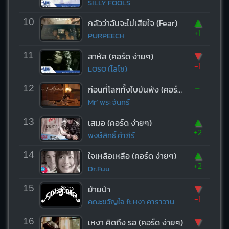
SILLY FOOLS
▲
10
กลัวว่าฉันจะไม่เสียใจ (Fear)
+1
PURPEECH
▼
11
สาหัส (คอร์ด ง่ายๆ)
-1
LOSO (โลโซ)
-
12
ก่อนที่โลกทั้งใบมันพัง (คอร์ด ง่ายๆ)
Mr’ พระจันทร์
▲
13
เสมอ (คอร์ด ง่ายๆ)
+2
พงษ์สิทธิ์ คำภีร์
▲
14
ใจเหลือเหลือ (คอร์ด ง่ายๆ)
+2
Dr.Fuu
▼
15
ย้ายป่า
-1
คณะขวัญใจ ft.หงา คาราวาน
▼
16
เหงา คิดถึง รอ (คอร์ด ง่ายๆ)