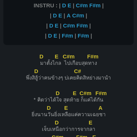
INSTRU : |
D
E
|
C#m
F#m
|
|
D
E
|
A
C#m
|
|
D
E
|
C#m
F#m
|
|
D
E
|
F#m
|
F#m
|
D
E
C#m
F#m
มาตั้งไ
กล ไ
ปเกือบสุดท
าง
D
C#
พึ่งสิ
ฮู้ว่าคนข้างๆ บ่เคย
คิดสิหย่างมานำ
D
E
C#m
F#m
* คิดว่าได้
ใจ สุดท้
าย ก็
แค่ได้กั
น
D
E
A
ยิ่งนาน
วันยิ่งเห
ลือแค่ความเฉย
ชา
D
E
เจ็บเห
นือกว่าการจาก
ลา