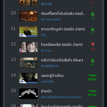
-1
BOVINI
▲
10
ก่อนที่โลกทั้งใบมันพัง (คอร์ด ง่ายๆ)
+3
Mr’ พระจันทร์
▲
11
ชาวนากับงูเห่า (คอร์ด ง่ายๆ)
+7
Fly
▼
12
ใจเหลือเหลือ (คอร์ด ง่ายๆ)
-3
Dr.Fuu
▲
13
กลัวว่าฉันจะไม่เสียใจ (Fear)
+6
PURPEECH
+New
14
เธอจะรู้บ้างไหม
Entry
เสก โลโซ
+New
15
ย้ายป่า
Entry
คณะขวัญใจ ft.หงา คาราวาน
+New
16
ไหนว่าจะไม่หลอกกัน (คอร์ด ง่ายๆ)