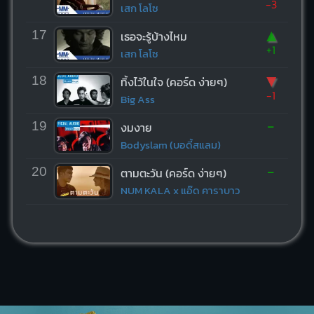
-3
เสก โลโซ
▲
17
เธอจะรู้บ้างไหม
+1
เสก โลโซ
▼
18
ทิ้งไว้ในใจ (คอร์ด ง่ายๆ)
-1
Big Ass
-
19
งมงาย
Bodyslam (บอดี้สแลม)
-
20
ตามตะวัน (คอร์ด ง่ายๆ)
NUM KALA x แอ๊ด คาราบาว