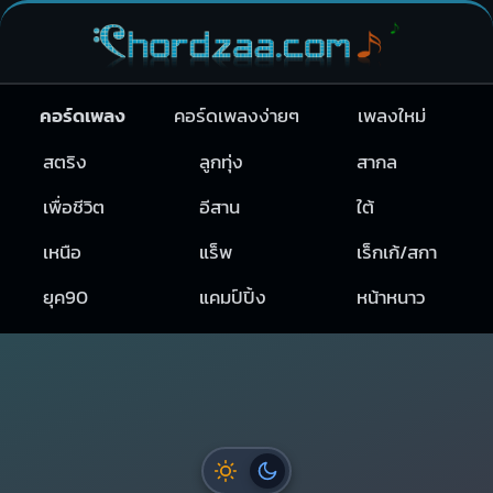
คอร์ดเพลง
คอร์ดเพลงง่ายๆ
เพลงใหม่
สตริง
ลูกทุ่ง
สากล
เพื่อชีวิต
อีสาน
ใต้
เหนือ
แร็พ
เร็กเก้/สกา
ยุค90
แคมป์ปิ้ง
หน้าหนาว