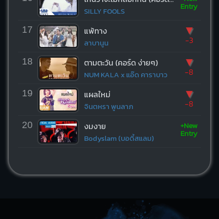
Entry
SILLY FOOLS
▼
17
แพ้ทาง
-3
ลาบานูน
▼
18
ตามตะวัน (คอร์ด ง่ายๆ)
-8
NUM KALA x แอ๊ด คาราบาว
▼
19
แผลใหม่
-8
จินตหรา พูนลาภ
+New
20
งมงาย
Entry
Bodyslam (บอดี้สแลม)