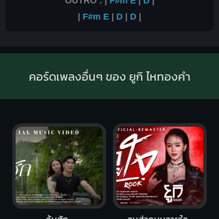
OUTRO : |
F#m
E
|
D
|
|
F#m
E
|
D
|
D
|
คอร์ดเพลงอื่นๆ ของ ยูกิ ไหทองคำ