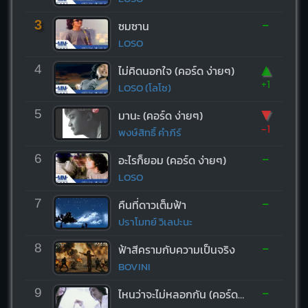
-
3
ซมซาน
LOSO
▲
4
ไม่คิดนอกใจ (คอร์ด ง่ายๆ)
+1
LOSO (โลโซ)
▼
5
มานะ (คอร์ด ง่ายๆ)
-1
พงษ์สิทธิ์ คำภีร์
-
6
อะไรก็ยอม (คอร์ด ง่ายๆ)
LOSO
-
7
คืนที่ดาวเต็มฟ้า
ปราโมทย์ วิเลปะนะ
-
8
ฟ้าสีครามกับความเป็นจริง
BOVINI
-
9
ไหนว่าจะไม่หลอกกัน (คอร์ด ง่ายๆ)