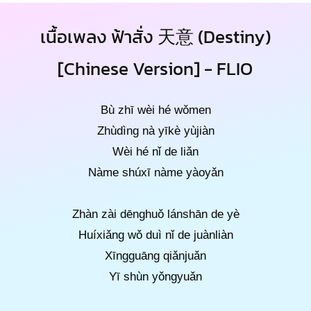
เนื้อเพลง ฟ้าสั่ง 天意 (Destiny)
[Chinese Version] - FLIO
Bù zhī wèi hé wǒmen
Zhùdìng nà yīkè yùjiàn
Wèi hé nǐ de liǎn
Nàme shúxī nàme yàoyǎn
Zhàn zài dēnghuǒ lánshān de yè
Huíxiǎng wǒ duì nǐ de juànliàn
Xīngguāng qiǎnjuǎn
Yī shùn yǒngyuǎn