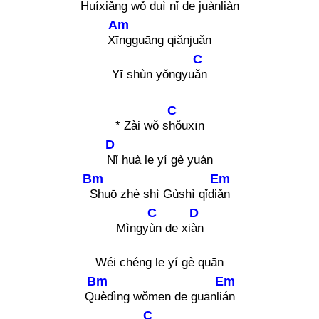
Huíxiǎng wǒ duì nǐ de juànliàn
Am
X
īngguāng qiǎnjuǎn
C
Yī shùn yǒngyu
ǎn
C
* Zài wǒ s
hǒuxīn
D
Nǐ huà le yí gè yuán
Bm
Em
Shuō zhè shì Gùshì qǐdi
ǎn
C
D
Mìngy
ùn de xi
àn
Wéi chéng le yí gè quān
Bm
Em
Q
uèdìng wǒmen de guānli
án
C