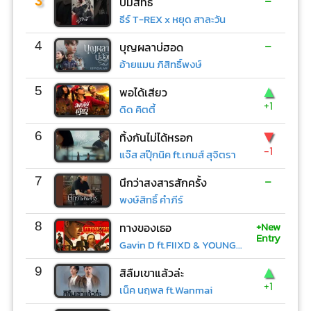
-
3
บ่มีสิทธิ์
ธีร์ T-REX x หยุด สาละวัน
-
4
บุญผลาบ่ฮอด
อ้ายแมน ภิสิทธิ์พงษ์
▲
5
พอได้เสียว
+1
ดิด คิตตี้
▼
6
ทิ้งกันไม่ได้หรอก
-1
แจ๊ส สปุ๊กนิค ft.เกมส์ สุจิตรา
-
7
นึกว่าสงสารสักครั้ง
พงษ์สิทธิ์ คำภีร์
+New
8
ทางของเธอ
Entry
Gavin D ft.FIIXD & YOUNGOHM
▲
9
สิลืมเขาแล้วล่ะ
+1
เน็ค นฤพล ft.Wanmai