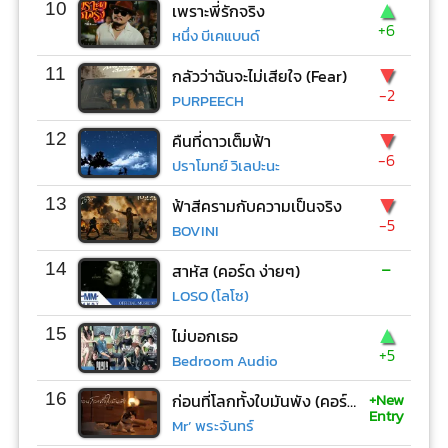
▲
10
เพราะพี่รักจริง
+6
หนึ่ง บีเคแบนด์
▼
11
กลัวว่าฉันจะไม่เสียใจ (Fear)
-2
PURPEECH
▼
12
คืนที่ดาวเต็มฟ้า
-6
ปราโมทย์ วิเลปะนะ
▼
13
ฟ้าสีครามกับความเป็นจริง
-5
BOVINI
-
14
สาหัส (คอร์ด ง่ายๆ)
LOSO (โลโซ)
▲
15
ไม่บอกเธอ
+5
Bedroom Audio
+New
16
ก่อนที่โลกทั้งใบมันพัง (คอร์ด ง่ายๆ)
Entry
Mr’ พระจันทร์