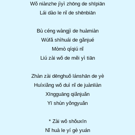
Wǒ niànzhe jìyì zhōng de shīpiān
Lái dào le nǐ de shēnbiān
Bù céng wàngjì de huàmiàn
Wúfǎ shìhuái de gǎnjué
Mòmò qíqiú nǐ
Liú zài wǒ de měi yì tiān
Zhàn zài dēnghuǒ lánshān de yè
Huíxiǎng wǒ duì nǐ de juànliàn
Xīngguāng qiǎnjuǎn
Yī shùn yǒngyuǎn
* Zài wǒ shǒuxīn
Nǐ huà le yí gè yuán