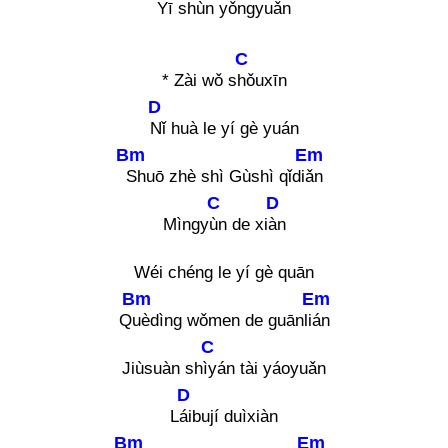
Yī shùn yǒngyu
ǎn
C
* Zài wǒ s
hǒuxīn
D
Nǐ huà le yí gè yuán
Bm
Em
Shuō zhè shì Gùshì qǐdi
ǎn
C
D
Mìngy
ùn de xi
àn
Wéi chéng le yí gè quān
Bm
Em
Q
uèdìng wǒmen de guānli
án
C
Jiùsuàn sh
ìyán tài yáoyuǎn
D
L
áibují duìxiàn
Bm
Em