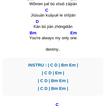
Wǒmen jué bù shuō zàiji
àn
C
Jiùsuàn
kuàyuè le shíjiān
D
K
àn bú jiàn zhōngdiǎn
Bm
Em
Y
ou're always my only o
ne
destiny..
INSTRU : |
C
D
|
Bm
Em
|
|
C
D
|
Em
|
|
C
D
|
Bm
Em
|
|
C
D
|
Bm
Em
|
C