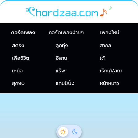
คอร์ดเพลง
คอร์ดเพลงง่ายๆ
เพลงใหม่
สตริง
ลูกทุ่ง
สากล
เพื่อชีวิต
อีสาน
ใต้
เหนือ
แร็พ
เร็กเก้/สกา
ยุค90
แคมป์ปิ้ง
หน้าหนาว