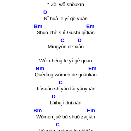
* Zài wǒ s
hǒuxīn
D
Nǐ huà le yí gè yuán
Bm
Em
Shuō zhè shì Gùshì qǐdi
ǎn
C
D
Mìngy
ùn de xi
àn
Wéi chéng le yí gè quān
Bm
Em
Q
uèdìng wǒmen de guānli
án
C
Jiùsuàn sh
ìyán tài yáoyuǎn
D
L
áibují duìxiàn
Bm
Em
Wǒmen jué bù shuō zàiji
àn
C
Jiùsuàn
kuàyuè le shíjiān