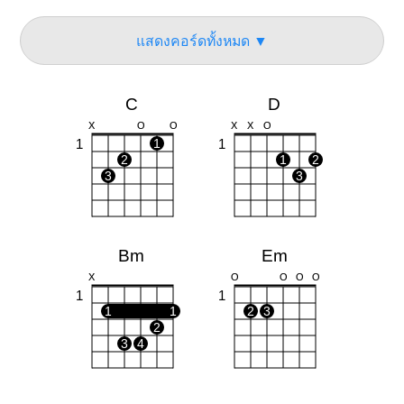
แสดงคอร์ดทั้งหมด ▼
C
D
X
O
O
X
X
O
1
1
1
2
1
2
3
3
Bm
Em
X
O
O
O
O
1
1
1
1
2
3
2
3
4