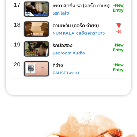
+New
17
เหงา คิดถึง รอ (คอร์ด ง่ายๆ)
Entry
เสก โลโซ
▼
18
ตามตะวัน (คอร์ด ง่ายๆ)
-8
NUM KALA x แอ๊ด คาราบาว
+New
19
รักมือสอง
Entry
Bedroom Audio
+New
20
ที่ว่าง
Entry
PAUSE (พอส)