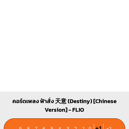
Am
X
O
O
1
1
2
3
คอร์ดเพลง ฟ้าสั่ง 天意 (Destiny) [Chinese
Version] - FLIO
+1
-9
-8
-7
-6
-5
-4
-3
-2
-1
0
+2