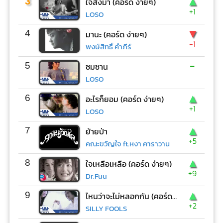
▲
3
ใจสั่งมา (คอร์ด ง่ายๆ)
+1
LOSO
▼
4
มานะ (คอร์ด ง่ายๆ)
-1
พงษ์สิทธิ์ คำภีร์
-
5
ซมซาน
LOSO
▲
6
อะไรก็ยอม (คอร์ด ง่ายๆ)
+1
LOSO
▲
7
ย้ายป่า
+5
คณะขวัญใจ ft.หงา คาราวาน
▲
8
ใจเหลือเหลือ (คอร์ด ง่ายๆ)
+9
Dr.Fuu
▲
9
ไหนว่าจะไม่หลอกกัน (คอร์ด ง่ายๆ)
+2
SILLY FOOLS