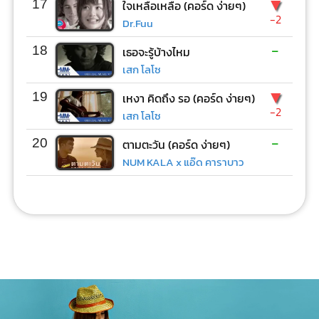
▼
17
ใจเหลือเหลือ (คอร์ด ง่ายๆ)
-2
Dr.Fuu
-
18
เธอจะรู้บ้างไหม
เสก โลโซ
▼
19
เหงา คิดถึง รอ (คอร์ด ง่ายๆ)
-2
เสก โลโซ
-
20
ตามตะวัน (คอร์ด ง่ายๆ)
NUM KALA x แอ๊ด คาราบาว