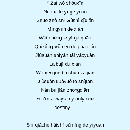
* Zài wǒ shǒuxīn
Nǐ huà le yí gè yuán
Shuō zhè shì Gùshì qǐdiǎn
Mìngyùn de xiàn
Wéi chéng le yí gè quān
Quèdìng wǒmen de guānlián
Jiùsuàn shìyán tài yáoyuǎn
Láibují duìxiàn
Wǒmen jué bù shuō zàijiàn
Jiùsuàn kuàyuè le shíjiān
Kàn bú jiàn zhōngdiǎn
You're always my only one
destiny..
Shì qiǎohé háishì sùmìng de yìyuàn