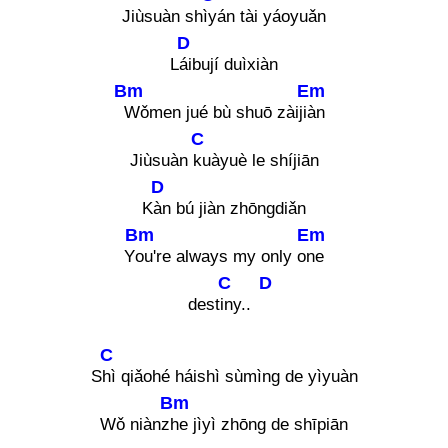
Jiùsuàn sh
ìyán tài yáoyuǎn
D
L
áibují duìxiàn
Bm
Em
Wǒmen jué bù shuō zàiji
àn
C
Jiùsuàn
kuàyuè le shíjiān
D
K
àn bú jiàn zhōngdiǎn
Bm
Em
Y
ou're always my only o
ne
C
D
dest
iny..
C
S
hì qiǎohé háishì sùmìng de yìyuàn
Bm
Wǒ niànz
he jìyì zhōng de shīpiān