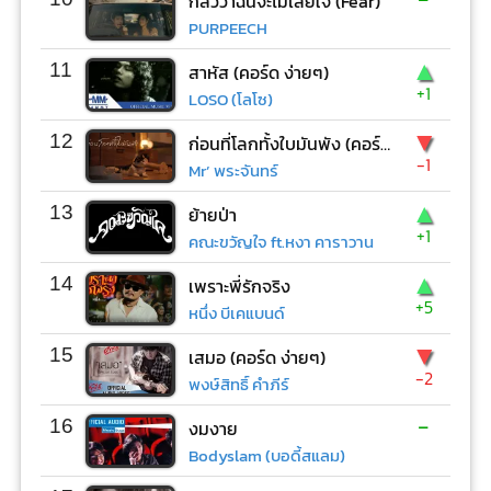
กลัวว่าฉันจะไม่เสียใจ (Fear)
PURPEECH
▲
11
สาหัส (คอร์ด ง่ายๆ)
+1
LOSO (โลโซ)
▼
12
ก่อนที่โลกทั้งใบมันพัง (คอร์ด ง่ายๆ)
-1
Mr’ พระจันทร์
▲
13
ย้ายป่า
+1
คณะขวัญใจ ft.หงา คาราวาน
▲
14
เพราะพี่รักจริง
+5
หนึ่ง บีเคแบนด์
▼
15
เสมอ (คอร์ด ง่ายๆ)
-2
พงษ์สิทธิ์ คำภีร์
-
16
งมงาย
Bodyslam (บอดี้สแลม)