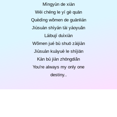
Mìngyùn de xiàn
Wéi chéng le yí gè quān
Quèdìng wǒmen de guānlián
Jiùsuàn shìyán tài yáoyuǎn
Láibují duìxiàn
Wǒmen jué bù shuō zàijiàn
Jiùsuàn kuàyuè le shíjiān
Kàn bú jiàn zhōngdiǎn
You're always my only one
destiny..