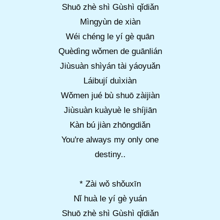
Shuō zhè shì Gùshì qǐdiǎn
Mìngyùn de xiàn
Wéi chéng le yí gè quān
Quèdìng wǒmen de guānlián
Jiùsuàn shìyán tài yáoyuǎn
Láibují duìxiàn
Wǒmen jué bù shuō zàijiàn
Jiùsuàn kuàyuè le shíjiān
Kàn bú jiàn zhōngdiǎn
You're always my only one
destiny..
* Zài wǒ shǒuxīn
Nǐ huà le yí gè yuán
Shuō zhè shì Gùshì qǐdiǎn