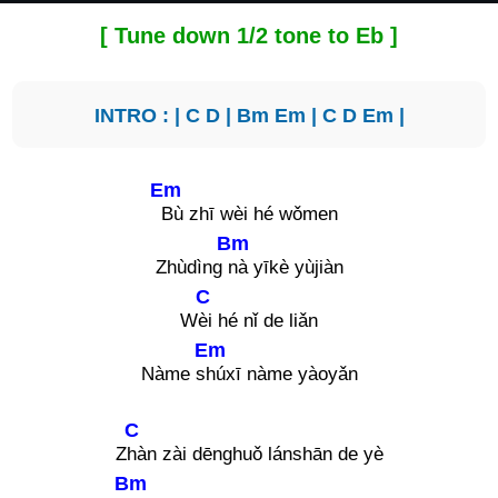
[ Tune down 1/2 tone to Eb ]
INTRO : |
C
D
|
Bm
Em
|
C
D
Em
|
Em
Bù zhī wèi hé wǒmen
Bm
Zhùdìng
nà yīkè yùjiàn
C
W
èi hé nǐ de liǎn
Em
Nàme s
húxī nàme yàoyǎn
C
Z
hàn zài dēnghuǒ lánshān de yè
Bm