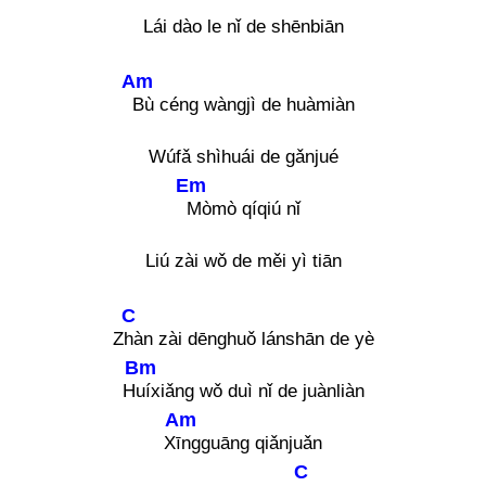
Lái dào le nǐ de shēnbiān
Am
Bù céng wàngjì de huàmiàn
Wúfǎ shìhuái de gǎnjué
Em
Mòmò qíqiú nǐ
Liú zài wǒ de měi yì tiān
C
Z
hàn zài dēnghuǒ lánshān de yè
Bm
H
uíxiǎng wǒ duì nǐ de juànliàn
Am
X
īngguāng qiǎnjuǎn
C