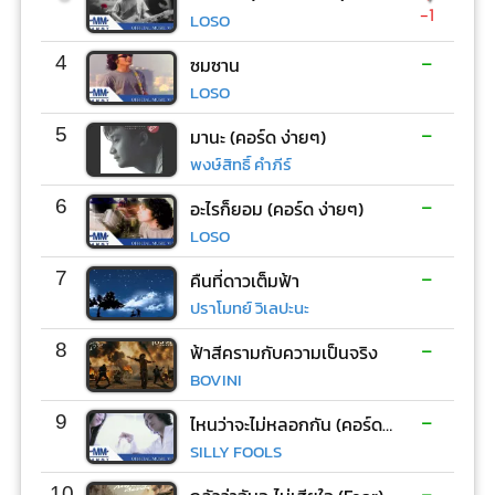
-1
LOSO
-
4
ซมซาน
LOSO
-
5
มานะ (คอร์ด ง่ายๆ)
พงษ์สิทธิ์ คำภีร์
-
6
อะไรก็ยอม (คอร์ด ง่ายๆ)
LOSO
-
7
คืนที่ดาวเต็มฟ้า
ปราโมทย์ วิเลปะนะ
-
8
ฟ้าสีครามกับความเป็นจริง
BOVINI
-
9
ไหนว่าจะไม่หลอกกัน (คอร์ด ง่ายๆ)
SILLY FOOLS
-
10