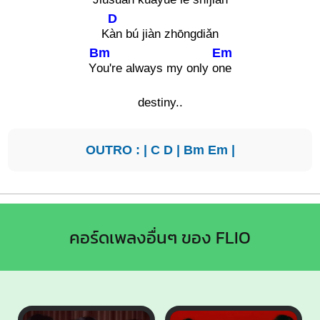
D
K
àn bú jiàn zhōngdiǎn
Bm
Em
Y
ou're always my only o
ne
destiny..
OUTRO : |
C
D
|
Bm
Em
|
คอร์ดเพลงอื่นๆ ของ FLIO