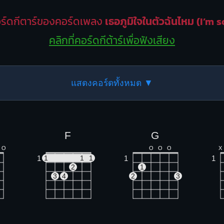
ร์ดกีตาร์ของคอร์ดเพลง
เธอภูมิใจในตัวฉันไหม (I’m 
คลิกที่คอร์ดกีต้าร์เพื่อฟังเสียง
แสดงคอร์ดทั้งหมด ▼
F
G
O
O
O
O
X
1
1
1
1
1
1
2
1
3
4
2
3