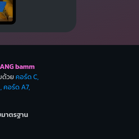
ANG bamm
บด้วย
คอร์ด C,
, คอร์ด A7,
บบมาตรฐาน