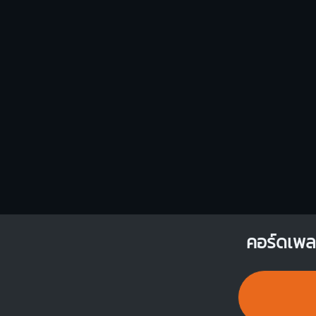
Gm
O
O
1
1
2
3
1
คอร์ดเพล