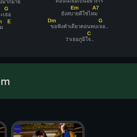
ตอนนี้เ
ธอเป็นอย่างไร
ั้งมากมาย
Em
A7
G
ยังสบ
ายดีใช่ไห
ม
ะเ
ธอ
Dm
G
m
E
ขอฟังคำเดียวตอนพบเ
จอ..
หม
C
ว่าเธอภูมิใ
จ..
mm