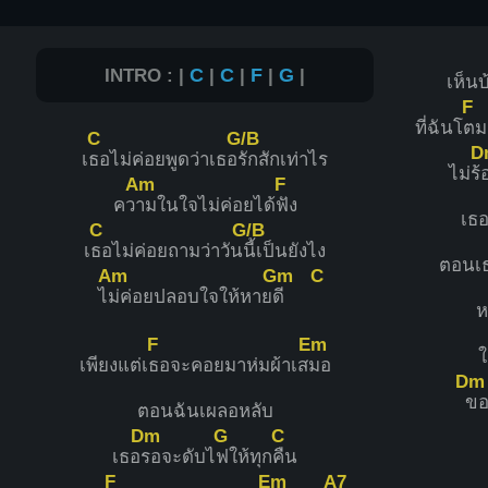
INTRO : |
C
|
C
|
F
|
G
|
เห็นบ
F
ที่ฉันโ
ตม
C
G/B
D
เ
ธอไม่ค่อยพูดว่าเธอ
รักสักเท่าไร
ไม่ร้
Am
F
คว
ามในใจไม่ค่อยได้
ฟัง
เธอ
C
G/B
เ
ธอไม่ค่อยถามว่าวัน
นี้เป็นยังไง
ตอนเ
Am
Gm
C
ไ
ม่ค่อยปลอบใจให้หาย
ดี
ห
F
Em
ใ
เพียงแต่เ
ธอจะคอยมาห่มผ้าเส
มอ
Dm
ขอ
ตอนฉันเผลอหลับ
Dm
G
C
เธอ
รอจะดับไ
ฟให้ทุก
คืน
F
Em
A7