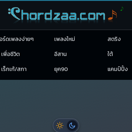
อร์ดเพลงง่ายๆ
เพลงใหม่
สตริง
เพื่อชีวิต
อีสาน
ใต้
เร็กเก้/สกา
ยุค90
แคมป์ปิ้ง