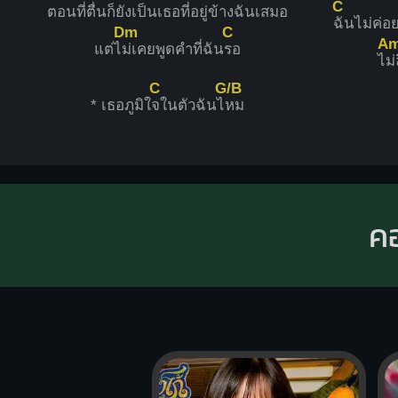
C
ตอนที่
ตื่นก็ยังเป็นเธอที่อยู่ข้
างฉันเส
มอ
ฉันไม่ค่
Dm
C
A
แต่ไ
ม่เคยพูดคำที่ฉัน
รอ
ไ
ม
C
G/B
* เธอภูมิใ
จในตัวฉันไ
หม
ค