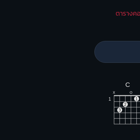
ตารางคอ
C
X
O
1
1
2
3