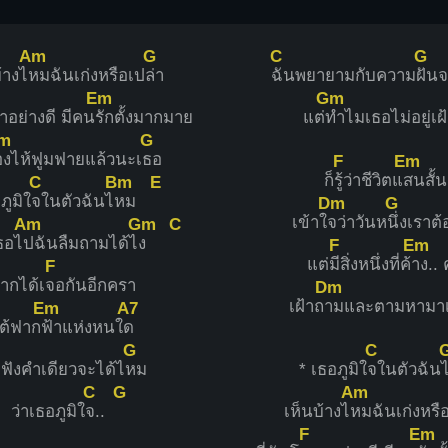
Am
G
C
G
้างไ
หมฉันเก่งหรือเป
ล่า
ฉันพยายามกับความ
ฝัน
Em
Gm
าอย่างดี มีคน
รักตั้งมากมาย
แต่
ทำไมเธอไม่อยู่เฝ
m
G
องไห้ฟูมฟายแล้วนะเ
ธอ
F
Em
ก็
รู้ว่าชีวิตแ
สนสั้น
C
Bm
E
ภูมิใ
จในตัวฉันไ
หม
Dm
G
เข้าใ
จว่าวันห
นึ่งเราต้
Am
Gm
C
ธอไ
ปฉันลืมถามได้ไ
ง
F
Em
แต่
มีสิ่งหนึ่งที่ค้
าง.. 
F
ากได้เ
จอกันอีกครา
Dm
เฝ้าถ
ามและตามหามา
Em
A7
ต้ฟาก
ฟ้าแห่งหนใ
ด
G
C
ฟังคำเดียวจะได้ไ
หม
* เธอภูมิใ
จในตัวฉัน
C
G
Am
ว่าเธอภูมิใ
จ..
เห็นบ้างไ
หมฉันเก่งหรื
F
Em