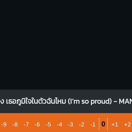
Em
Dm
O
O
O
O
X
X
O
X
1
1
1
1
2
3
2
4
3
Bm
E
F#dim
X
O
O
O
X
X
1
1
1
1
1
1
2
3
2
3
4
2
3
4
ง เธอภูมิใจในตัวฉันไหม (I’m so proud) - 
0
-9
-8
-7
-6
-5
-4
-3
-2
-1
+1
+2