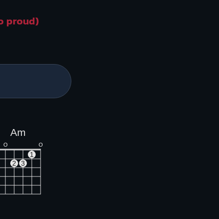
so proud)
Am
O
O
1
2
3