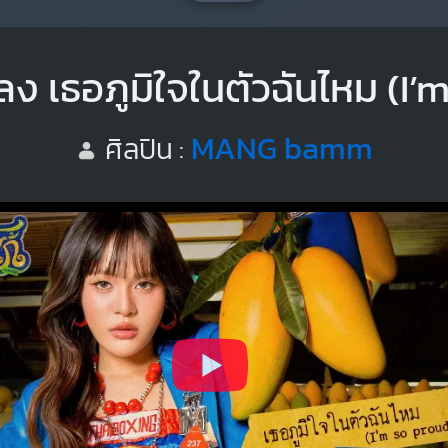
ง เธอภูมิใจในตัวฉันไหม (I’
MANG bamm
ศิลปิน :