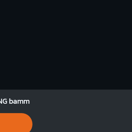
A7
O
O
O
2
3
MANG bamm