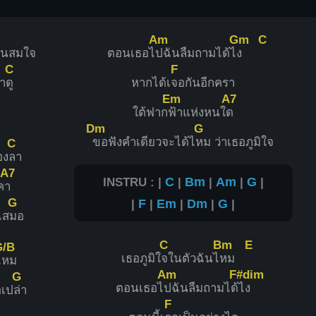
Am
Gm
C
จนสมใจ
ตอนเธอไ
ปฉันลืมถามได้ไ
ง
C
F
้า
ดู
หากได้เ
จอกันอีกครา
Em
A7
ใต้ฟาก
ฟ้าแห่งหนใ
ด
Dm
G
ขอฟังคำเดียวจะได้ไ
หม ว่าเธอภูมิใจ
C
อง
ลา
A7
INSTRU : |
C
|
Bm
|
Am
|
G
|
ค
า
G
|
F
|
Em
|
Dm
|
G
|
เส
มอ
C
Bm
E
G/B
เธอภูมิใ
จในตัวฉันไ
หม
ไ
หม
Am
F#dim
G
ตอนเธอไ
ปฉันลืมถามได้
ไง
อเป
ล่า
F