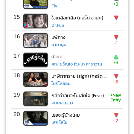
+3
Fly
▼
15
ใจเหลือเหลือ (คอร์ด ง่ายๆ)
-1
Dr.Fuu
▼
16
แพ้ทาง
-1
ลาบานูน
▲
17
ย้ายป่า
+3
คณะขวัญใจ ft.หงา คาราวาน
▼
18
นาฬิกาทราย (sign) (คอร์ด ง่ายๆ)
-6
โบกี้ไลอ้อน
+New
19
กลัวว่าฉันจะไม่เสียใจ (Fear)
Entry
PURPEECH
▼
20
เธอจะรู้บ้างไหม
-2
เสก โลโซ