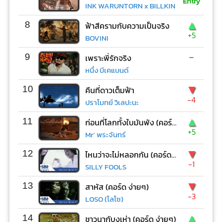
Entry
INK WARUNTORN x BILLKIN
▲
8
ฟ้าสีครามกับความเป็นจริง
+5
BOVINI
-
9
เพราะพี่รักจริง
หนึ่ง บีเคแบนด์
▼
10
คืนที่ดาวเต็มฟ้า
-4
ปราโมทย์ วิเลปะนะ
▲
11
ก่อนที่โลกทั้งใบมันพัง (คอร์ด ง่ายๆ)
+5
Mr’ พระจันทร์
▼
12
ไหนว่าจะไม่หลอกกัน (คอร์ด ง่ายๆ)
-1
SILLY FOOLS
▼
13
สาหัส (คอร์ด ง่ายๆ)
-3
LOSO (โลโซ)
▲
14
ชาวนากับงูเห่า (คอร์ด ง่ายๆ)