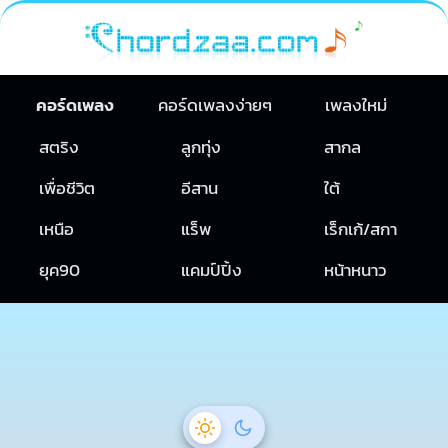
คอร์ดเพลง
คอร์ดเพลงง่ายๆ
เพลงใหม่
สตริง
ลูกทุ่ง
สากล
เพื่อชีวิต
อีสาน
ใต้
เหนือ
แร็พ
เร็กเก้/สกา
ยุค90
แคมป์ปิ้ง
หน้าหนาว