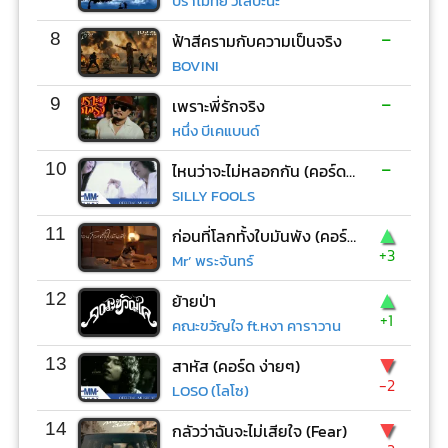
ปราโมทย์ วิเลปะนะ
-
8
ฟ้าสีครามกับความเป็นจริง
BOVINI
-
9
เพราะพี่รักจริง
หนึ่ง บีเคแบนด์
-
10
ไหนว่าจะไม่หลอกกัน (คอร์ด ง่ายๆ)
SILLY FOOLS
▲
11
ก่อนที่โลกทั้งใบมันพัง (คอร์ด ง่ายๆ)
+3
Mr’ พระจันทร์
▲
12
ย้ายป่า
+1
คณะขวัญใจ ft.หงา คาราวาน
▼
13
สาหัส (คอร์ด ง่ายๆ)
-2
LOSO (โลโซ)
▼
14
กลัวว่าฉันจะไม่เสียใจ (Fear)