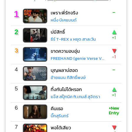
-
1
เพราะพี่รักจริง
หนึ่ง บีเคแบนด์
▲
2
บ่มีสิทธิ์
+1
ธีร์ T-REX x หยุด สาละวัน
▼
3
ขาดความอบอุ่น
-1
FREEHAND (genie Verse Vol.1)
-
4
บุญผลาบ่ฮอด
อ้ายแมน ภิสิทธิ์พงษ์
▲
5
ทิ้งกันไม่ได้หรอก
+1
แจ๊ส สปุ๊กนิค ft.เกมส์ สุจิตรา
+New
6
คืนเธอ
Entry
บิ๊กสุรินทร์
▼
7
พอได้เสียว