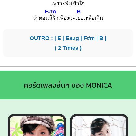
เพ
ราะพึ่งเข้าใจ
F#m
B
ว่าตอน
นี้รักเพียงแค่เ
ธอเหลือเกิน
OUTRO : |
E
|
Eaug
|
F#m
|
B
|
( 2 Times )
คอร์ดเพลงอื่นๆ ของ MONICA