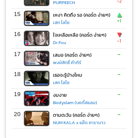
-2
PURPEECH
▲
15
เหงา คิดถึง รอ (คอร์ด ง่ายๆ)
+1
เสก โลโซ
▼
16
ใจเหลือเหลือ (คอร์ด ง่ายๆ)
-1
Dr.Fuu
-
17
เสมอ (คอร์ด ง่ายๆ)
พงษ์สิทธิ์ คำภีร์
-
18
เธอจะรู้บ้างไหม
เสก โลโซ
-
19
งมงาย
Bodyslam (บอดี้สแลม)
-
20
ตามตะวัน (คอร์ด ง่ายๆ)
NUM KALA x แอ๊ด คาราบาว