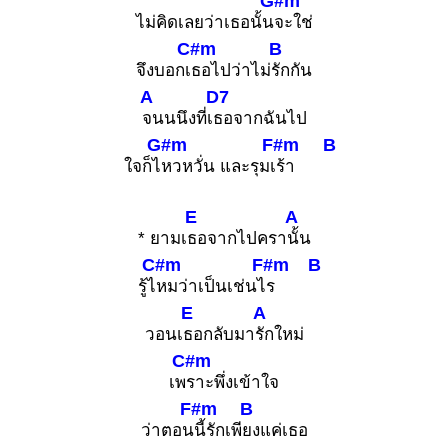
G#m
ไม่คิดเลยว่าเธอนั้น
จะใช่
C#m
B
จึงบอกเ
ธอไปว่าไม่
รักกัน
A
D7
จนนนึงที่เ
ธอจากฉันไป
G#m
F#m
B
ใจก็ไ
หวหวั่น และรุมเ
ร้า
E
A
* ยามเ
ธอจากไปครา
นั้น
C#m
F#m
B
รู้ไ
หมว่าเป็นเช่นไ
ร
E
A
วอนเ
ธอกลับมา
รักใหม่
C#m
เพ
ราะพึ่งเข้าใจ
F#m
B
ว่าตอน
นี้รักเพี
ยงแค่เธอ