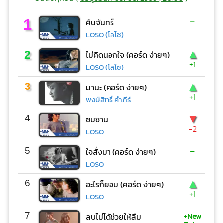
-
1
คืนจันทร์
LOSO (โลโซ)
▲
2
ไม่คิดนอกใจ (คอร์ด ง่ายๆ)
+1
LOSO (โลโซ)
▲
3
มานะ (คอร์ด ง่ายๆ)
+1
พงษ์สิทธิ์ คำภีร์
▼
4
ซมซาน
-2
LOSO
-
5
ใจสั่งมา (คอร์ด ง่ายๆ)
LOSO
▲
6
อะไรก็ยอม (คอร์ด ง่ายๆ)
+1
LOSO
+New
7
ลบไม่ได้ช่วยให้ลืม