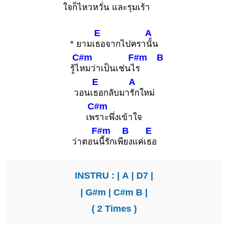
ใจก็ไ
หวหวั่น และรุมเ
ร้า
E
A
* ยามเ
ธอจากไปครา
นั้น
C#m
F#m
B
รู้ไ
หมว่าเป็นเช่นไ
ร
E
A
วอนเ
ธอกลับมา
รักใหม่
C#m
เพ
ราะพึ่งเข้าใจ
F#m
B
E
ว่าตอน
นี้รักเพี
ยงแค่เ
ธอ
INSTRU : |
A
|
D7
|
|
G#m
|
C#m
B
|
( 2 Times )