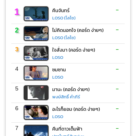
-
1
คืนจันทร์
LOSO (โลโซ)
-
2
ไม่คิดนอกใจ (คอร์ด ง่ายๆ)
LOSO (โลโซ)
-
3
ใจสั่งมา (คอร์ด ง่ายๆ)
LOSO
-
4
ซมซาน
LOSO
-
5
มานะ (คอร์ด ง่ายๆ)
พงษ์สิทธิ์ คำภีร์
-
6
อะไรก็ยอม (คอร์ด ง่ายๆ)
LOSO
-
7
คืนที่ดาวเต็มฟ้า