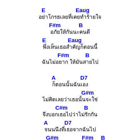
E
Eaug
อ
ย่าโกรธเลยที่เคย
ทำร้ายใจ
F#m
B
อ
ภัยให้กันนะ
คนดี
E
Eaug
พึ่งเห็นเธอสำ
คัญก็ตอนนี้
F#m
B
ฉันไม่อย
าก ให้มันส
ายไป
A
D7
ก็ตอนนั้นฉันเ
อง
G#m
ไม่คิดเลยว่าเธอนั้น
จะใช่
C#m
B
จึงบอกเ
ธอไปว่าไม่
รักกัน
A
D7
จนนนึงที่เ
ธอจากฉันไป
G#m
F#m
B