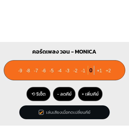
X
X
O
1
1
2
3
คอร์ดเพลง วอน - MONICA
0
-9
-8
-7
-6
-5
-4
-3
-2
-1
+1
+2
⟲ รีเซ็ต
− ลดคีย์
+ เพิ่มคีย์
เล่นเสียงเมื่อกดเปลี่ยนคีย์