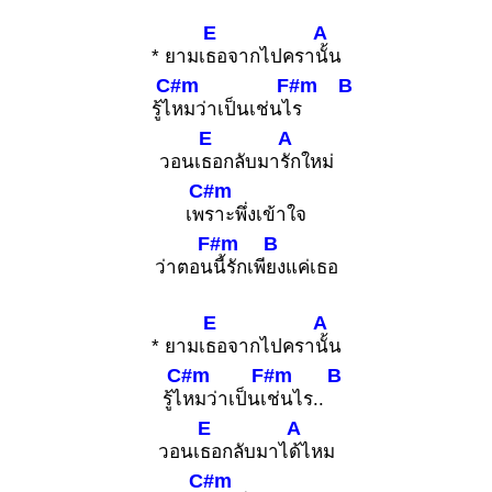
E
A
* ยามเ
ธอจากไปครา
นั้น
C#m
F#m
B
รู้ไ
หมว่าเป็นเช่นไ
ร
E
A
วอนเ
ธอกลับมา
รักใหม่
C#m
เพ
ราะพึ่งเข้าใจ
F#m
B
ว่าตอน
นี้รักเพี
ยงแค่เธอ
E
A
* ยามเ
ธอจากไปครา
นั้น
C#m
F#m
B
รู้ไ
หมว่าเป็นเ
ช่นไร..
E
A
วอนเ
ธอกลับมาไ
ด้ไหม
C#m