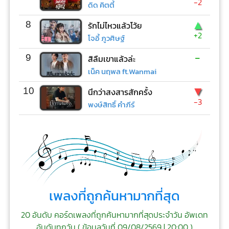
-2
ดิด คิตตี้
▲
8
รักไม่ไหวแล้วโว้ย
+2
โจอี้ ภูวศิษฐ์
-
9
สิลืมเขาแล้วล่ะ
เน็ค นฤพล ft.Wanmai
▼
10
นึกว่าสงสารสักครั้ง
-3
พงษ์สิทธิ์ คำภีร์
เพลงที่ถูกค้นหามากที่สุด
20 อันดับ คอร์ดเพลงที่ถูกค้นหามากที่สุดประจำวัน อัพเดท
อันดับทุกวัน (
ข้อมูลวันที่ 09/08/2569 | 20:00
)