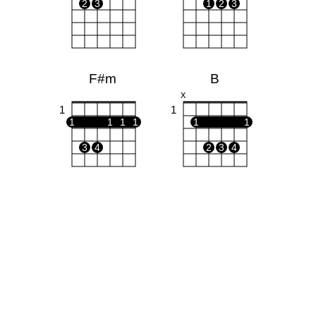
2
3
1
2
3
F#m
B
X
1
1
1
1
1
1
1
1
3
4
2
3
4
D7
G#m
X
X
O
1
4
1
1
1
1
1
2
3
3
4
C#m