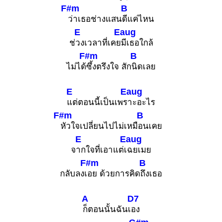
F#m
B
ว่าเธอช่างแสน
ดีแค่ไหน
E
Eaug
ช่
วงเวลาที่เคย
มีเธอใกล้
F#m
B
ไม่ได้
ซึ้งตรึงใจ สัก
นิดเลย
E
Eaug
แต่ตอนนี้เป็นเพร
าะอะไร
F#m
B
หัวใจเปลี่ยนไปไม่เหมื
อนเคย
E
Eaug
จ
ากใจที่เอาแต่เ
ฉยเมย
F#m
B
กลับลงเ
อย ด้วยการคิด
ถึงเธอ
A
D7
ก็ตอนนั้นฉันเ
อง