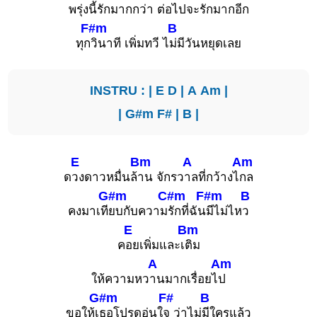
พ
รุ่งนี้รักมากก
ว่า ต่อไ
ปจะรักมาก
อีก
F#m
B
ทุก
วินาที เพิ่มทวี ไ
ม่มีวันหยุดเลย
INSTRU : |
E
D
|
A
Am
|
|
G#m
F#
|
B
|
E
Bm
A
Am
ด
วงดาวหมื่นล้
าน จักรว
าลที่กว้างไ
กล
G#m
C#m
F#m
B
คงมาเที
ยบกับความ
รักที่ฉัน
มีไม่ไห
ว
E
Bm
ค
อยเพิ่มและเ
ติม
A
Am
ให้ความหว
านมากเรื่อยไ
ป
G#m
F#
B
ขอให้เ
ธอโปรดอุ่นใ
จ ว่าไม่
มีใครแล้ว