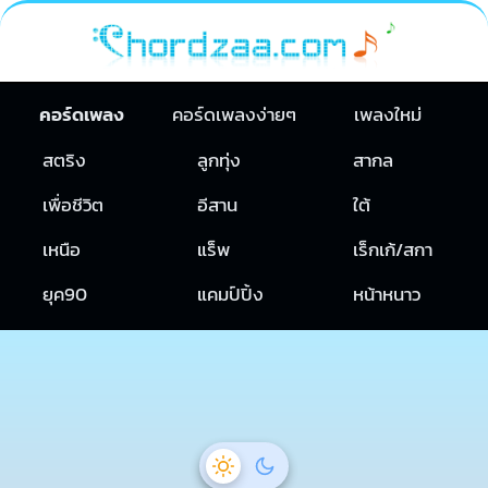
คอร์ดเพลง
คอร์ดเพลงง่ายๆ
เพลงใหม่
สตริง
ลูกทุ่ง
สากล
เพื่อชีวิต
อีสาน
ใต้
เหนือ
แร็พ
เร็กเก้/สกา
ยุค90
แคมป์ปิ้ง
หน้าหนาว