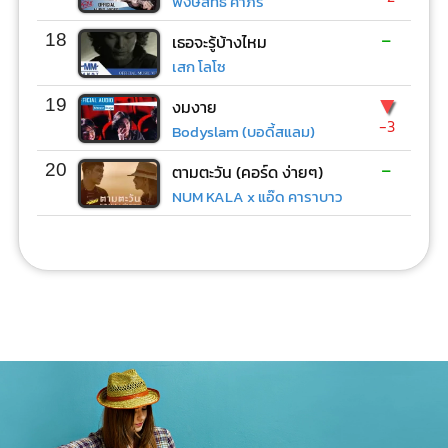
พงษ์สิทธิ์ คำภีร์
-
18
เธอจะรู้บ้างไหม
เสก โลโซ
▼
19
งมงาย
-3
Bodyslam (บอดี้สแลม)
-
20
ตามตะวัน (คอร์ด ง่ายๆ)
NUM KALA x แอ๊ด คาราบาว