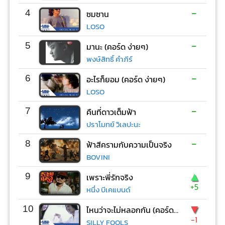
-
4
ซมซาน
LOSO
-
5
มานะ (คอร์ด ง่ายๆ)
พงษ์สิทธิ์ คำภีร์
-
6
อะไรก็ยอม (คอร์ด ง่ายๆ)
LOSO
-
7
คืนที่ดาวเต็มฟ้า
ปราโมทย์ วิเลปะนะ
-
8
ฟ้าสีครามกับความเป็นจริง
BOVINI
▲
9
เพราะพี่รักจริง
+5
หนึ่ง บีเคแบนด์
▼
10
ไหนว่าจะไม่หลอกกัน (คอร์ด ง่ายๆ)
-1
SILLY FOOLS