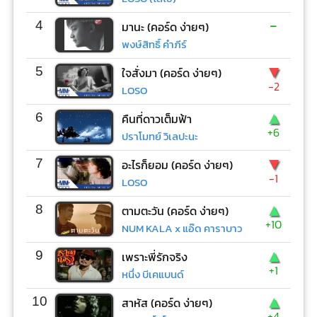
-
4
มานะ (คอร์ด ง่ายๆ)
พงษ์สิทธิ์ คำภีร์
▼
5
ใจสั่งมา (คอร์ด ง่ายๆ)
-2
LOSO
▲
6
คืนที่ดาวเต็มฟ้า
+6
ปราโมทย์ วิเลปะนะ
▼
7
อะไรก็ยอม (คอร์ด ง่ายๆ)
-1
LOSO
▲
8
ตามตะวัน (คอร์ด ง่ายๆ)
+10
NUM KALA x แอ๊ด คาราบาว
▲
9
เพราะพี่รักจริง
+1
หนึ่ง บีเคแบนด์
▲
10
สาหัส (คอร์ด ง่ายๆ)
+4