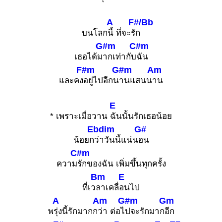
A
F#/Bb
บนโลก
นี้ ที่จะรั
ก
G#m
C#m
เธอได้ม
ากเท่ากับ
ฉัน
F#m
G#m
Am
และคง
อยู่ไปอีกน
านแสนน
าน
E
* เพราะเมื่อวาน
ฉันนั้นรักเธอน้อย
Ebdim
G#
น้อยก
ว่าวันนี้แน่น
อน
C#m
ความ
รักของฉัน เพิ่มขึ้นทุกครั้ง
Bm
E
ที่เว
ลาเคลื่
อนไป
A
Am
G#m
Gm
พ
รุ่งนี้รักมากก
ว่า ต่อไ
ปจะรักมาก
อีก