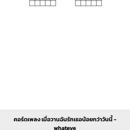
G#m
F#7
X
X
O
4
1
1
1
1
1
1
3
4
2
3
B
Bm
X
X
1
1
1
1
1
1
2
2
3
4
3
4
C#m
F#m
คอร์ดเพลง เมื่อวานฉันรักเธอน้อยกว่าวันนี้ -
X
X
O
whateve
1
1
1