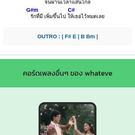
จนผ่
านเวลาแสนไ
กล
G#m
C#
รักที่มี เพิ่มขึ้นไป ใ
ห้เธอไว้หมดเลย
OUTRO : |
F#
E
|
B
Bm
|
คอร์ดเพลงอื่นๆ ของ whateve