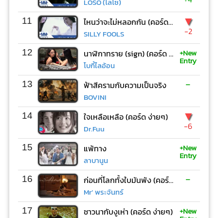
LOSO (โลโซ)
▼
11
ไหนว่าจะไม่หลอกกัน (คอร์ด ง่ายๆ)
-2
SILLY FOOLS
+New
12
นาฬิกาทราย (sign) (คอร์ด ง่ายๆ)
Entry
โบกี้ไลอ้อน
-
13
ฟ้าสีครามกับความเป็นจริง
BOVINI
▼
14
ใจเหลือเหลือ (คอร์ด ง่ายๆ)
-6
Dr.Fuu
+New
15
แพ้ทาง
Entry
ลาบานูน
-
16
ก่อนที่โลกทั้งใบมันพัง (คอร์ด ง่ายๆ)
Mr’ พระจันทร์
+New
17
ชาวนากับงูเห่า (คอร์ด ง่ายๆ)