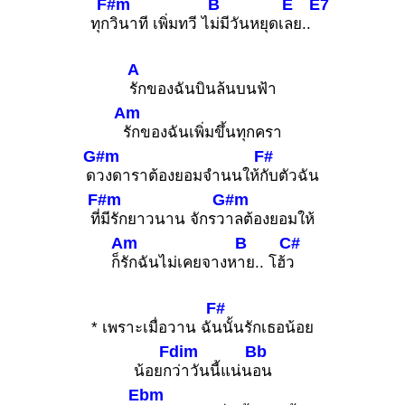
F#m
B
E
E7
ทุก
วินาที เพิ่มทวี ไ
ม่มีวันหยุดเ
ลย..
A
รักของฉันบินล้นบนฟ้า
Am
รักของฉันเพิ่มขึ้นทุกครา
G#m
F#
ด
วงดาราต้องยอมจำนนให้
กับตัวฉัน
F#m
G#m
ที่
มีรักยาวนาน จักรว
าลต้องยอมให้
Am
B
C#
ก็
รักฉันไม่เคยจางห
าย.. โฮ้
ว
F#
* เพราะเมื่อวาน ฉั
นนั้นรักเธอน้อย
Fdim
Bb
น้อยก
ว่าวันนี้แน่น
อน
Ebm