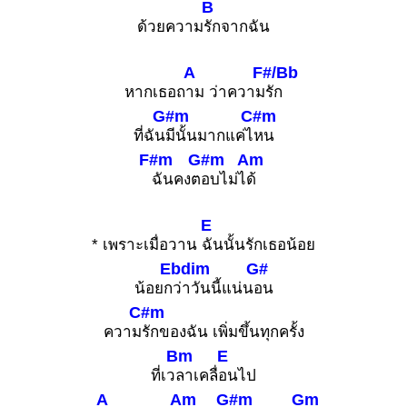
B
ด้วยความ
รักจากฉัน
Fm
A
F#/Bb
หากเธอถ
าม ว่าความ
รัก
1
1
1
1
1
G#m
C#m
3
4
ที่ฉัน
มีนั้นมากแค่ไ
หน
F#m
G#m
Am
ฉันคงต
อบไม่ไ
ด้
E
* เพราะเมื่อวาน
ฉันนั้นรักเธอน้อย
Ebdim
G#
น้อยก
ว่าวันนี้แน่น
อน
C#m
ความ
รักของฉัน เพิ่มขึ้นทุกครั้ง
Bm
E
ที่เว
ลาเคลื่
อนไป
A
Am
G#m
Gm