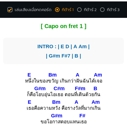
E7
C#
O
O
O
O
X
X
เล่นเสียงเมื่อกดคอร์ด
กีต้าร์ 1
กีต้าร์ 2
กีต้าร์ 3
1
4
1
1
1
2
2
3
4
[ Capo on fret 1 ]
INTRO : |
E
D
|
A
Am
|
Fdim
Bb
|
G#m
F#7
|
B
|
X
X
O
X
X
O
1
1
1
2
1
4
3
4
E
Bm
A
Am
ห
นึ่งในของข
วัญ เกินกว่า
ฝันฉันได้เ
จอ
G#m
C#m
F#m
B
ก็คือโ
อบอุ่นไอเ
ธอ ตอนที่เ
ดินด้วย
กัน
Ebm
Bbm
E
Bm
A
Am
X
X
เ
ธอคือความห
วัง คือราง
วัลที่มากเ
กิน
6
1
1
1
1
1
2
2
G#m
F#
3
4
3
4
ขอโอก
าสตอบแทนเ
ธอ