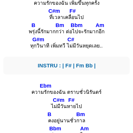
ความ
รักของฉัน เพิ่มขึ้นทุกครั้ง
C#m
F#
ที่
เวลาเคลื่
อนไป
B
Bm
Bbm
Am
พ
รุ่งนี้รักมากก
ว่า ต่อไ
ปจะรักมาก
อีก
G#m
C#
ทุก
วินาที เพิ่มทวี ไ
ม่มีวันหยุดเลย..
INSTRU : |
F#
|
Fm
Bb
|
Ebm
ความ
รักของฉัน ตราบชั่วนิรันดร์
C#m
F#
ไม่
มีวันห
ายไป
B
Bm
คงอยู่นานชั่วก
าล
Bbm
Am