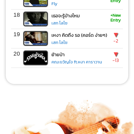
Entry
Fly
+New
18
เธอจะรู้บ้างไหม
Entry
เสก โลโซ
▼
19
เหงา คิดถึง รอ (คอร์ด ง่ายๆ)
-2
เสก โลโซ
▼
20
ย้ายป่า
-13
คณะขวัญใจ ft.หงา คาราวาน