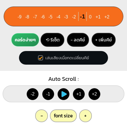
2
3
1
1
1
1
3
4
-1
-9
-8
-7
-6
-5
-4
-3
-2
0
+1
+2
F#
Ebdim
คอร์ดง่ายๆ
⟲ รีเซ็ต
− ลดคีย์
+ เพิ่มคีย์
X
X
1
1
1
1
1
1
1
2
เล่นเสียงเมื่อกดเปลี่ยนคีย์
3
4
3
4
Auto Scroll :
G#
Gm
X
O
O
1
1
1
1
1
1
-2
-1
+1
+2
3
2
3
4
4
-
font size
+