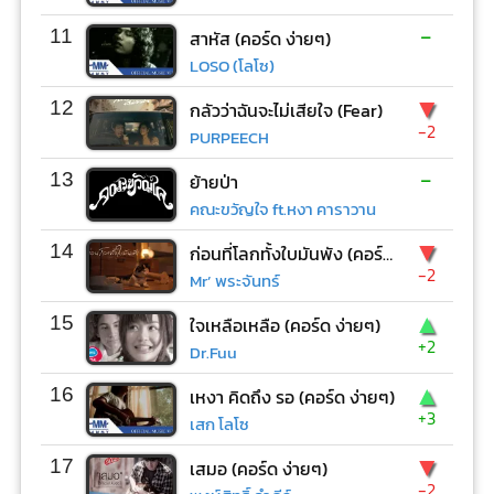
-
11
สาหัส (คอร์ด ง่ายๆ)
LOSO (โลโซ)
▼
12
กลัวว่าฉันจะไม่เสียใจ (Fear)
-2
PURPEECH
-
13
ย้ายป่า
คณะขวัญใจ ft.หงา คาราวาน
▼
14
ก่อนที่โลกทั้งใบมันพัง (คอร์ด ง่ายๆ)
-2
Mr’ พระจันทร์
▲
15
ใจเหลือเหลือ (คอร์ด ง่ายๆ)
+2
Dr.Fuu
▲
16
เหงา คิดถึง รอ (คอร์ด ง่ายๆ)
+3
เสก โลโซ
▼
17
เสมอ (คอร์ด ง่ายๆ)
-2