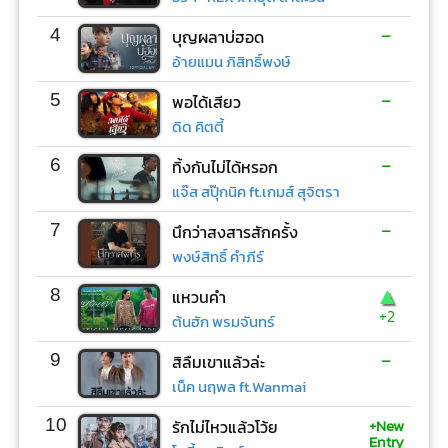
-
4
บุญผลาบ่ฮอด
อ้ายแมน ภิสิทธิ์พงษ์
-
5
พอได้เสียว
ดิด คิตตี้
-
6
ทิ้งกันไม่ได้หรอก
แจ๊ส สปุ๊กนิค ft.เกมส์ สุจิตรา
-
7
นึกว่าสงสารสักครั้ง
พงษ์สิทธิ์ คำภีร์
▲
8
แหวนคำ
+2
ต้นฮัก พรมจันทร์
-
9
สิลืมเขาแล้วล่ะ
เน็ค นฤพล ft.Wanmai
+New
10
รักไม่ไหวแล้วโว้ย
Entry