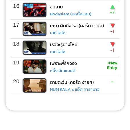
▲
16
งมงาย
+3
Bodyslam (บอดี้สแลม)
▼
17
เหงา คิดถึง รอ (คอร์ด ง่ายๆ)
-1
เสก โลโซ
▼
18
เธอจะรู้บ้างไหม
-1
เสก โลโซ
+New
19
เพราะพี่รักจริง
Entry
หนึ่ง บีเคแบนด์
-
20
ตามตะวัน (คอร์ด ง่ายๆ)
NUM KALA x แอ๊ด คาราบาว