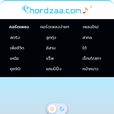
คอร์ดเพลง
คอร์ดเพลงง่ายๆ
เพลงใหม่
สตริง
ลูกทุ่ง
สากล
เพื่อชีวิต
อีสาน
ใต้
เหนือ
แร็พ
เร็กเก้/สกา
ยุค90
แคมป์ปิ้ง
หน้าหนาว