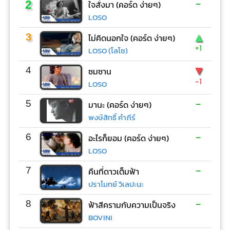
-
2
ใจสั่งมา (คอร์ด ง่ายๆ)
LOSO
▲
3
ไม่คิดนอกใจ (คอร์ด ง่ายๆ)
+1
LOSO (โลโซ)
▼
4
ซมซาน
-1
LOSO
-
5
มานะ (คอร์ด ง่ายๆ)
พงษ์สิทธิ์ คำภีร์
-
6
อะไรก็ยอม (คอร์ด ง่ายๆ)
LOSO
-
7
คืนที่ดาวเต็มฟ้า
ปราโมทย์ วิเลปะนะ
-
8
ฟ้าสีครามกับความเป็นจริง
BOVINI