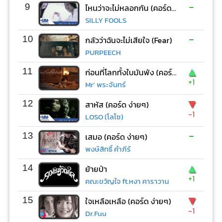
-
9
ไหนว่าจะไม่หลอกกัน (คอร์ด ง่ายๆ)
SILLY FOOLS
-
10
กลัวว่าฉันจะไม่เสียใจ (Fear)
PURPEECH
▲
11
ก่อนที่โลกทั้งใบมันพัง (คอร์ด ง่ายๆ)
+1
Mr’ พระจันทร์
▼
12
สาหัส (คอร์ด ง่ายๆ)
-1
LOSO (โลโซ)
-
13
เสมอ (คอร์ด ง่ายๆ)
พงษ์สิทธิ์ คำภีร์
▲
14
ย้ายป่า
+1
คณะขวัญใจ ft.หงา คาราวาน
▼
15
ใจเหลือเหลือ (คอร์ด ง่ายๆ)
-1
Dr.Fuu