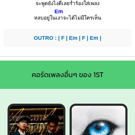
จะพูดยังไง
ดีเลยร่ำร้องใส่เพลง
Em
หลบอยู่ในเ
งาจะได้ไม่มีใครเห็น
OUTRO : |
F
|
Em
|
F
|
Em
|
คอร์ดเพลงอื่นๆ ของ 1ST