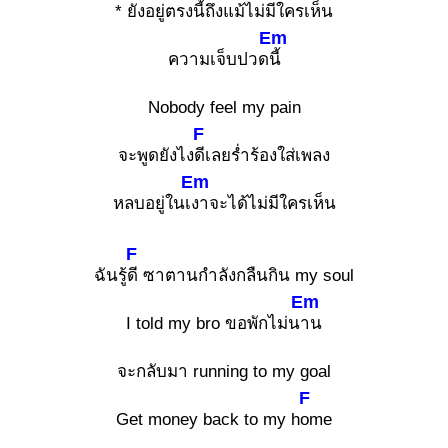
* ยังอยู่ตรง
นี้ถึงแม้ไม่มีใครเห็น
Em
ความเจ็บปวด
นี้
Nobody feel my pain
F
จะพูดยังไง
ดีเลยร่ำร้องใส่เพลง
Em
หลบอยู่ในเ
งาจะได้ไม่มีใครเห็น
F
ฉันรู้
ดี ซาตานกำลังกลืนกิน my soul
Em
I told my bro ขอพักไม่น
าน
จะกลับมา running to my goal
F
Get money back to my h
ome