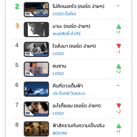
-
2
ไม่คิดนอกใจ (คอร์ด ง่ายๆ)
LOSO (โลโซ)
▲
3
มานะ (คอร์ด ง่ายๆ)
+1
พงษ์สิทธิ์ คำภีร์
▼
4
ใจสั่งมา (คอร์ด ง่ายๆ)
-1
LOSO
▲
5
ซมซาน
+2
LOSO
-
6
คืนที่ดาวเต็มฟ้า
ปราโมทย์ วิเลปะนะ
▼
7
อะไรก็ยอม (คอร์ด ง่ายๆ)
-2
LOSO
▲
8
ฟ้าสีครามกับความเป็นจริง
+1
BOVINI