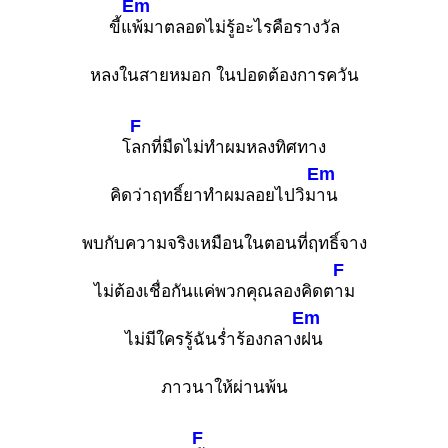
Em
ขี้แ
พ้มาตลอดไม่รู้อะไรคือรางวัล
หลงในสายหมอก ในปอดต้องการควัน
F
โ
ลกที่มืดไม่ทำผมหลงทิศทาง
Em
คิดว่าฤทธิ์ยาทำผมลอยไปวิม
าน
พบกับความจริงเหมือนในตอนที่ฤทธิ์จาง
F
ไม่ต้องเชื่อกันแค่พวกคุณลองคิดต
าม
Em
ไม่มีใครรู้ฉันร่ำร้องกลาง
ฝน
ภาวนาให้ผ่านพ้น
F