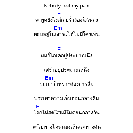
Nobody feel my pain
F
จะพูดยังไง
ดีเลยร่ำร้องใส่เพลง
Em
หลบอยู่ในเ
งาจะได้ไม่มีใครเห็น
F
ผมก็โอเ
คอยู่ประมาณนึง
เศร้าอยู่ประมาณหนึ่ง
Em
ผมเ
มาก็เพราะต้องการลืม
บรรเทาความเจ็บตอนกลางคืน
F
โ
ลกไม่สดใสแม้ในตอนกลางวัน
จะไปทางไหนมองเห็นแค่ทางตัน