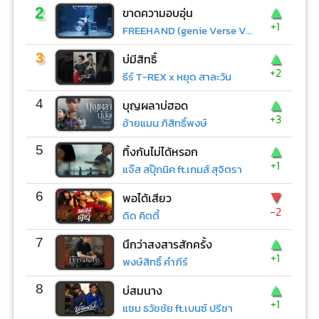
▲
2
ขาดความอบอุ่น
+1
FREEHAND (genie Verse Vol.1)
▲
3
บ่มีสิทธิ์
+2
ธีร์ T-REX x หยุด สาละวัน
▲
4
บุญผลาบ่ฮอด
+3
อ้ายแมน ภิสิทธิ์พงษ์
▲
5
ทิ้งกันไม่ได้หรอก
+1
แจ๊ส สปุ๊กนิค ft.เกมส์ สุจิตรา
▼
6
พอได้เสียว
-2
ดิด คิตตี้
▲
7
นึกว่าสงสารสักครั้ง
+1
พงษ์สิทธิ์ คำภีร์
▲
8
บ่สมนาง
+1
แซม ธวัชชัย ft.เบนซ์ ปรีชา