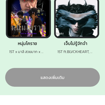
หนุ่มโคราช
เจ็บไม่รู้จักจำ
1ST x มาลี สวยมาก x NA
1ST ft.BLVCKHEART, 2T FLOW, SARAN
แสดงเพิ่มเติม