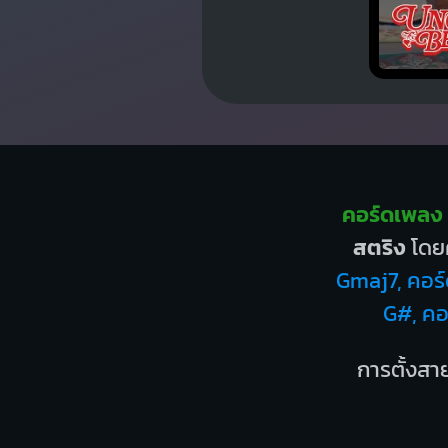
คอร์ดเพลง เ
สตริง
โดยค
Gmaj7, คอร์
G#, คอ
การตั้งสาย