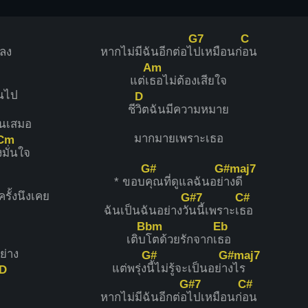
G7
C
ปลง
หากไม่มีฉันอีกต่อไ
ปเหมือนก่
อน
Am
แต่เ
ธอไม่ต้องเสียใจ
ยนไป
D
ชี
วิตฉันมีความหมาย
ันเสมอ
มากมายเพราะเธอ
Cm
ง
มั่นใจ
G#
G#maj7
* ขอบ
คุณที่ดูแลฉันอย่
างดี
ครั้งนึงเคย
G#7
C#
ฉันเป็นฉันอย่างวั
นนี้เพราะเ
ธอ
Bbm
Eb
เติบ
โตด้วยรักจากเ
ธอ
ย่าง
G#
G#maj7
แต่พรุ่ง
นี้ไม่รู้จะเป็นอย่า
งไร
D
G#7
C#
หากไม่มีฉันอีกต่อ
ไปเหมือนก่
อน