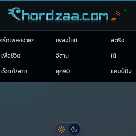
อร์ดเพลงง่ายๆ
เพลงใหม่
สตริง
เพื่อชีวิต
อีสาน
ใต้
เร็กเก้/สกา
ยุค90
แคมป์ปิ้ง