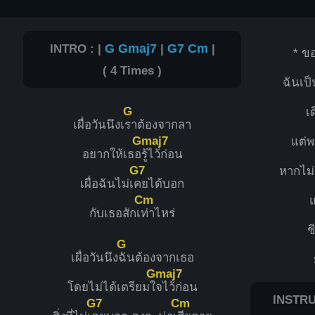
INTRO : |
G
Gmaj7
|
G7
Cm
|
* ข
( 4 Times )
ฉันเป็
G
เ
เผื่อวันนึงเ
ราต้องจากลา
Gmaj7
แต่พร
อยากให้เธอ
รู้ไว้ก่อน
G7
หากไม่
เผื่อฉันไม่เ
คยได้บอก
Cm
แ
กับเธอสักเ
ท่าไหร่
ช
G
เผื่อวันนึง
ฉันต้องจากเธอ
Gmaj7
โดยไม่ได้เตรียมใ
จไว้ก่อน
INSTRU
G7
Cm