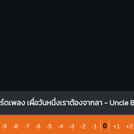
Bm
C
O
X
X
O
O
X
1
1
1
1
1
1
2
2
3
3
4
G#maj7
G#7
X
X
X
X
X
X
1
1
4
1
1
1
1
1
1
2
3
ร์ดเพลง เผื่อวันหนึ่งเราต้องจากลา - Uncle 
Bbm
Eb
0
-9
-8
-7
-6
-5
-4
-3
-2
-1
+1
+2
X
X
X
1
1
1
1
1