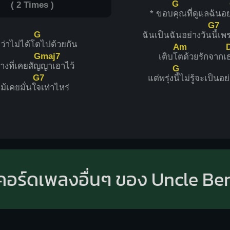
G
( 2 Times )
* ขอบ
คุณที่ดูแลฉันอย
G7
G
ฉันเป็นฉันอย่างวัน
นี้เพ
อว่าไม่ได้โ
ตไปด้วยกัน
Am
Gmaj7
เติบโ
ตด้วยรักจากเ
่างที่เคยสัญ
ญาเอาไว้
G
G7
แต่พรุ่ง
นี้ไม่รู้จะเป็นอย
ม้เคยมั่นใ
จเท่าไหร่
คอร์ดเพลงอื่นๆ ของ Uncle Be