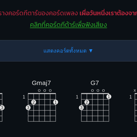
รางคอร์ดกีตาร์ของคอร์ดเพลง
เผื่อวันหนึ่งเราต้องจ
คลิกที่คอร์ดกีต้าร์เพื่อฟังเสียง
แสดงคอร์ดทั้งหมด ▼
Gmaj7
G7
O
O
O
O
O
O
X
1
1
1
1
2
1
2
3
3
3