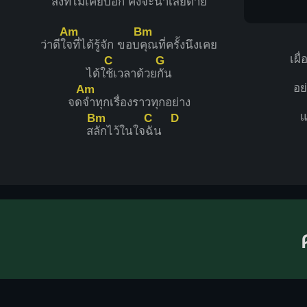
สิ่งที่ไม่เ
คยบอก คงจะน่าเ
สียดาย
Am
Bm
ว่าดีใ
จที่ได้รู้จัก ขอบ
คุณที่ครั้งนึงเคย
เผื่
C
G
ได้ใ
ช้เวลาด้วย
กัน
อย
Am
จด
จำทุกเรื่องราวทุกอย่าง
แ
Bm
C
D
ส
ลักไว้ในใจ
ฉัน