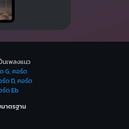
ป็นเพลงแนว
ด G, คอร์ด
ร์ด D, คอร์ด
อร์ด Eb
บบมาตรฐาน