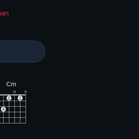
ากลา
Cm
O
X
2
1
4