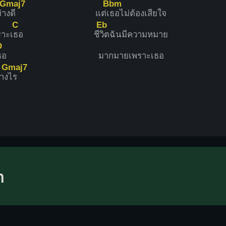
Gmaj7
Bbm
่า
งดี
แต่เ
ธอไม่ต้องเสียใจ
C
Eb
ราะเ
ธอ
ชี
วิตฉันมีความหมาย
D
ธอ
มากมายเพราะเธอ
Gmaj7
่าง
ไร
n