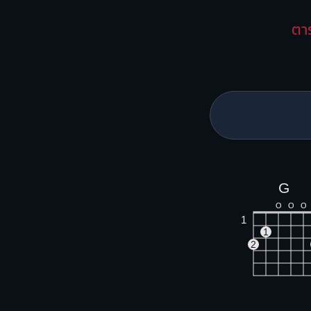
ตา
G
O
O
O
1
1
2