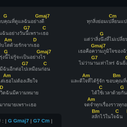
G
Gmaj7
Cm
อบ
คุณที่ดูแลฉันอย่า
งดี
ทุกสิ่งย่อมเป
ลี่ยนแ
G7
C
นฉันอย่างวัน
นี้เพราะเ
ธอ
G
แต่ว่าสิ่ง
นึงที่ไม่เปลี่
Am
D
ติบโ
ตด้วยรักจากเ
ธอ
Gmaj7
เธอคือค
วามภูมิใจของฉ
G
Gmaj7
ุ่ง
นี้ไม่รู้จะเป็นอย่าง
ไร
G7
ไม่ว่าน
านเท่าไหร่ ฉันยิ่
G7
C
มีฉันอีกต่อไ
ปเหมือนก่
อน
Am
Am
Bm
ต่เ
ธอไม่ต้องเสียใจ
และดีใ
จที่ได้รู้จัก ขอบ
คุณที่
D
C
G
ี
วิตฉันมีความหมาย
ได้ใ
ช้เวลาด้วย
กัน
Am
มากมายเพราะเธอ
จด
จำทุกเรื่องราวทุกอ
Bm
C
ส
ลักไว้ในใจ
ฉัน
 : |
G
Gmaj7
|
G7
Cm
|