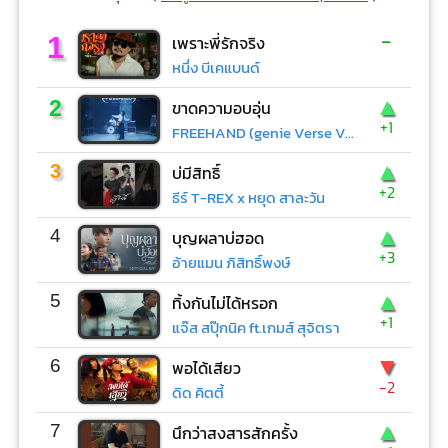
-
1
เพราะพี่รักจริง
หนึ่ง บีเคแบนด์
▲
2
ขาดความอบอุ่น
+1
FREEHAND (genie Verse Vol.1)
▲
3
บ่มีสิทธิ์
+2
ธีร์ T-REX x หยุด สาละวัน
▲
4
บุญผลาบ่ฮอด
+3
อ้ายแมน ภิสิทธิ์พงษ์
▲
5
ทิ้งกันไม่ได้หรอก
+1
แจ๊ส สปุ๊กนิค ft.เกมส์ สุจิตรา
▼
6
พอได้เสียว
-2
ดิด คิตตี้
▲
7
นึกว่าสงสารสักครั้ง