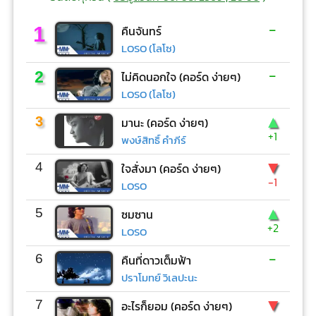
-
1
คืนจันทร์
LOSO (โลโซ)
-
2
ไม่คิดนอกใจ (คอร์ด ง่ายๆ)
LOSO (โลโซ)
▲
3
มานะ (คอร์ด ง่ายๆ)
+1
พงษ์สิทธิ์ คำภีร์
▼
4
ใจสั่งมา (คอร์ด ง่ายๆ)
-1
LOSO
▲
5
ซมซาน
+2
LOSO
-
6
คืนที่ดาวเต็มฟ้า
ปราโมทย์ วิเลปะนะ
▼
7
อะไรก็ยอม (คอร์ด ง่ายๆ)