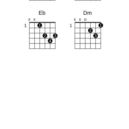
Eb
Dm
X
X
X
X
O
1
1
1
1
2
2
3
3
4