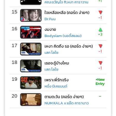
+1
คณะขวัญใจ ft.หงา คาราวาน
▼
15
ใจเหลือเหลือ (คอร์ด ง่ายๆ)
-1
Dr.Fuu
▲
16
งมงาย
+3
Bodyslam (บอดี้สแลม)
▼
17
เหงา คิดถึง รอ (คอร์ด ง่ายๆ)
-1
เสก โลโซ
▼
18
เธอจะรู้บ้างไหม
-1
เสก โลโซ
+New
19
เพราะพี่รักจริง
Entry
หนึ่ง บีเคแบนด์
-
20
ตามตะวัน (คอร์ด ง่ายๆ)
NUM KALA x แอ๊ด คาราบาว