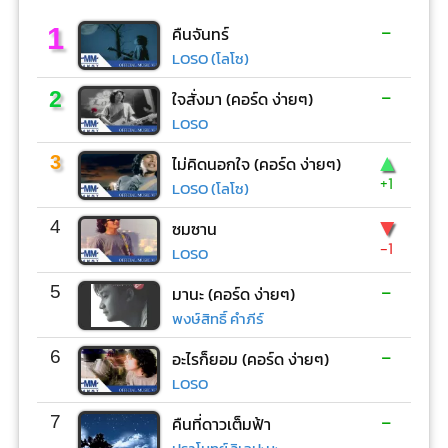
-
1
คืนจันทร์
LOSO (โลโซ)
-
2
ใจสั่งมา (คอร์ด ง่ายๆ)
LOSO
▲
3
ไม่คิดนอกใจ (คอร์ด ง่ายๆ)
+1
LOSO (โลโซ)
▼
4
ซมซาน
-1
LOSO
-
5
มานะ (คอร์ด ง่ายๆ)
พงษ์สิทธิ์ คำภีร์
-
6
อะไรก็ยอม (คอร์ด ง่ายๆ)
LOSO
-
7
คืนที่ดาวเต็มฟ้า