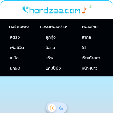
คอร์ดเพลง
คอร์ดเพลงง่ายๆ
เพลงใหม่
สตริง
ลูกทุ่ง
สากล
เพื่อชีวิต
อีสาน
ใต้
เหนือ
แร็พ
เร็กเก้/สกา
ยุค90
แคมป์ปิ้ง
หน้าหนาว