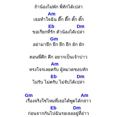
ถ้าน้องไม่พัก พี่ทักได้เปล่า
Am
เธอทำใจ
ฉัน ตึ๊ก ตึ๊ก ตั๊ก ตั๊ก
Eb
Dm
ขอเรียกที่
รัก ตัวน้องได้เป
ล่า
Gm
อย่ามายึก
ยึก ยึก ยึก ยัก ยัก
ตอนพี่คึก คึก อยากเป็นเจ้าบ่าว
Am
ทรงโจรเลยค
รับ ผู้หมวดชอบทัก
Eb
Dm
ไม่รับ ไม่ค
รับ ไม่จับได้เป
ล่า
Gm
Am
เ
รื่องจริงใช่ไหมที่เธอได้พูดได้ก
ล่าว
Eb
Dm
ก่อนจากกันไ
ปฉันรอเธออ
ยู่ที่อ่าว