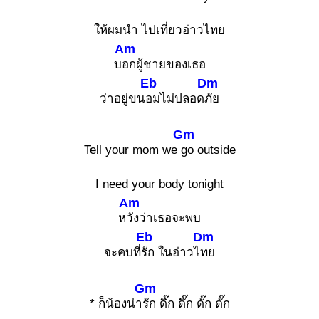
ให้ผมนำ ไปเที่ยวอ่าวไทย
Am
บ
อกผู้ชายของเธอ
Eb
Dm
ว่าอยู่ขน
อมไม่ปลอด
ภัย
Gm
Tell your mom we
go outside
I need your body tonight
Am
ห
วังว่าเธอจะพบ
Eb
Dm
จะคบที่
รัก ในอ่าวไ
ทย
Gm
* ก็น้องน่า
รัก ดึ๊ก ดึ๊ก ดั๊ก ดั๊ก