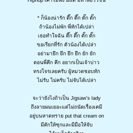
Hiphop เค้าไม่ฟัง มีแต่ มหาลัยวัวชน
* ก็น้องน่ารัก ดึ๊ก ดึ๊ก ดั๊ก ดั๊ก
ถ้าน้องไม่พัก พี่ทักได้เปล่า
เธอทำใจฉัน ตึ๊ก ตึ๊ก ตั๊ก ตั๊ก
ขอเรียกที่รัก ตัวน้องได้เปล่า
อย่ามายึก ยึก ยึก ยึก ยัก ยัก
ตอนพี่คึก คึก อยากเป็นเจ้าบ่าว
ทรงโจรเลยครับ ผู้หมวดชอบทัก
ไม่รับ ไม่ครับ ไม่จับได้เปล่า
จะว่ายังไงถ้าเป็น Jigsaw’s lady
ถึงลายผมเยอะแต่ไม่ถนัดเรื่องเคมี
อยู่บนหาดทราย put that cream on
มีตักให้ซุกและมีมือให้จับ