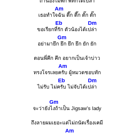
ถ้าน้องไม่พัก พี่ทักได้เปล่า
Am
เธอทำใจ
ฉัน ตึ๊ก ตึ๊ก ตั๊ก ตั๊ก
Eb
Dm
ขอเรียกที่
รัก ตัวน้องได้เป
ล่า
Gm
อย่ามายึก
ยึก ยึก ยึก ยัก ยัก
ตอนพี่คึก คึก อยากเป็นเจ้าบ่าว
Am
ทรงโจรเลยค
รับ ผู้หมวดชอบทัก
Eb
Dm
ไม่รับ ไม่ค
รับ ไม่จับได้เป
ล่า
Gm
จะว่ายังไ
งถ้าเป็น Jigsaw’s lady
ถึงลายผมเยอะแต่ไม่ถนัดเรื่องเคมี
Am