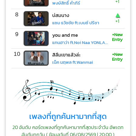
+1
พงษ์สิทธิ์ คำภีร์
▲
8
บ่สมนาง
+1
แซม ธวัชชัย ft.เบนซ์ ปรีชา
+New
9
you and me
Entry
แกนฮาว่า ft.Noi Naa YONLAPA
+New
10
สิลืมเขาแล้วล่ะ
Entry
เน็ค นฤพล ft.Wanmai
เพลงที่ถูกค้นหามากที่สุด
20 อันดับ คอร์ดเพลงที่ถูกค้นหามากที่สุดประจำวัน อัพเดท
อันดับทุกวัน (
ข้อมูลวันที่ 06/08/2569 | 20:00
)