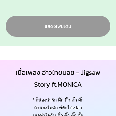
แสดงเพิ่มเติม
เนื้อเพลง อ่าวไทยบอย - Jigsaw
Story ft.MONICA
* ก็น้องน่ารัก ดึ๊ก ดึ๊ก ดั๊ก ดั๊ก
ถ้าน้องไม่พัก พี่ทักได้เปล่า
เธอทำใจฉัน ตึ๊ก ตึ๊ก ตั๊ก ตั๊ก