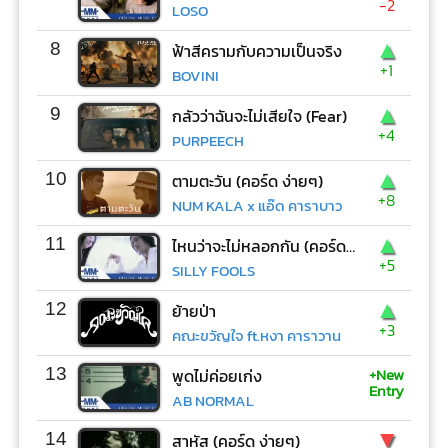
-2
LOSO
▲
8
ฟ้าสีครามกับความเป็นจริง
+1
BOVINI
▲
9
กลัวว่าฉันจะไม่เสียใจ (Fear)
+4
PURPEECH
▲
10
ตามตะวัน (คอร์ด ง่ายๆ)
+8
NUM KALA x แอ๊ด คาราบาว
▲
11
ไหนว่าจะไม่หลอกกัน (คอร์ด ง่ายๆ)
+5
SILLY FOOLS
▲
12
ย้ายป่า
+3
คณะขวัญใจ ft.หงา คาราวาน
+New
13
พูดไม่ค่อยเก่ง
Entry
AB NORMAL
▼
14
สาหัส (คอร์ด ง่ายๆ)