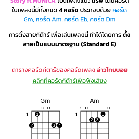
Story ft.MONICA
เป็นเพลงแนว
แร็พ
โดยคอร์ด
ในเพลงนี้มีทั้งหมด
4 คอร์ด
ประกอบด้วย
คอร์ด
Gm, คอร์ด Am, คอร์ด Eb, คอร์ด Dm
การตั้งสายกีต้าร์ เพื่อเล่นเพลงนี้ ทำได้โดยการ
ตั้ง
สายเป็นแบบมาตรฐาน (Standard E)
ตารางคอร์ดกีตาร์ของคอร์ดเพลง
อ่าวไทยบอย
คลิกที่คอร์ดกีต้าร์เพื่อฟังเสียง
Gm
Am
O
O
X
O
O
1
1
1
1
2
3
2
3
4