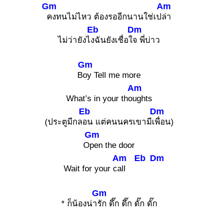
Gm
Am
คงทนไม่ไหว ต้องรออีกนานใช่เป
ล่า
Eb
Dm
ไม่ว่ายังไ
งฉันยังเชื่อใ
จ พี่บ่าว
Gm
B
oy Tell me more
Am
What’s in your tho
ughts
Eb
Dm
(ประตูมีกล
อน แต่คนนครเขามีเ
พื่อน)
Gm
O
pen the door
Am
Eb
Dm
Wait for your c
all
Gm
* ก็น้องน่า
รัก ดึ๊ก ดึ๊ก ดั๊ก ดั๊ก