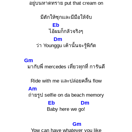
อยู่บนหาดทราย p
ut that cream on
มีตักให้ซุกและมีมือให้จับ
Eb
ไอ้
ผมก็กลัวจริงๆ
Dm
ว่า Young
gu เค้านั้นจะรู้พิกัด
Gm
มากับพี่ mercedes เที่ยวทุกที่ การันตี
Ride with me และปล่อยคลื่น flow
Am
ถ่
ายรูป selfie on da beach memory
Eb
Dm
B
aby here we go
!
Gm
Yow can have whate
ver you like