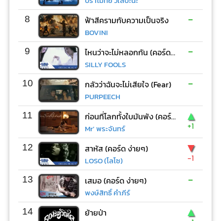
ปราโมทย์ วิเลปะนะ
-
8
ฟ้าสีครามกับความเป็นจริง
BOVINI
-
9
ไหนว่าจะไม่หลอกกัน (คอร์ด ง่ายๆ)
SILLY FOOLS
-
10
กลัวว่าฉันจะไม่เสียใจ (Fear)
PURPEECH
▲
11
ก่อนที่โลกทั้งใบมันพัง (คอร์ด ง่ายๆ)
+1
Mr’ พระจันทร์
▼
12
สาหัส (คอร์ด ง่ายๆ)
-1
LOSO (โลโซ)
-
13
เสมอ (คอร์ด ง่ายๆ)
พงษ์สิทธิ์ คำภีร์
▲
14
ย้ายป่า