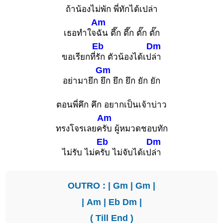
ถ้าน้องไม่พัก พี่ทักได้เปล่า
Am
เธอทำใจ
ฉัน ตึ๊ก ตึ๊ก ตั๊ก ตั๊ก
Eb
Dm
ขอเรียกที่
รัก ตัวน้องได้เป
ล่า
Gm
อย่ามายึก
ยึก ยึก ยึก ยัก ยัก
ตอนพี่คึก คึก อยากเป็นเจ้าบ่าว
Am
ทรงโจรเลยค
รับ ผู้หมวดชอบทัก
Eb
Dm
ไม่รับ ไม่ค
รับ ไม่จับได้เป
ล่า
OUTRO : |
Gm
|
Gm
|
|
Am
|
Eb
Dm
|
( Till End )