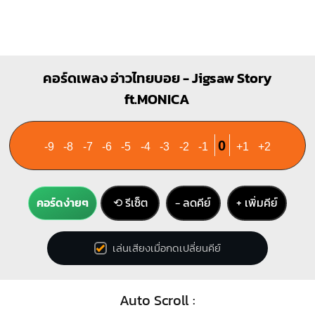
คอร์ดเพลง อ่าวไทยบอย - Jigsaw Story
ft.MONICA
0
-9
-8
-7
-6
-5
-4
-3
-2
-1
+1
+2
คอร์ดง่ายๆ
⟲ รีเซ็ต
− ลดคีย์
+ เพิ่มคีย์
เล่นเสียงเมื่อกดเปลี่ยนคีย์
Auto Scroll :