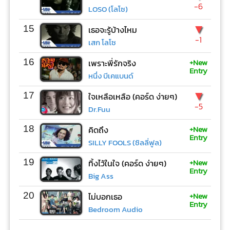
-6
LOSO (โลโซ)
▼
15
เธอจะรู้บ้างไหม
-1
เสก โลโซ
+New
16
เพราะพี่รักจริง
Entry
หนึ่ง บีเคแบนด์
▼
17
ใจเหลือเหลือ (คอร์ด ง่ายๆ)
-5
Dr.Fuu
+New
18
คิดถึง
Entry
SILLY FOOLS (ซิลลี่ฟูล)
+New
19
ทิ้งไว้ในใจ (คอร์ด ง่ายๆ)
Entry
Big Ass
+New
20
ไม่บอกเธอ
Entry
Bedroom Audio