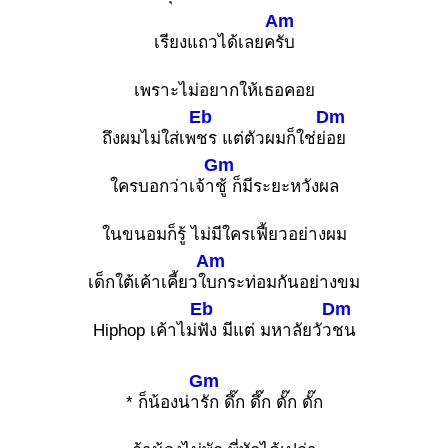
Am
เรียงแถวได้เลยค
รับ
เพราะไม่อยากให้เธอคอย
Eb
Dm
ถึงผมไม่ใส่เพ
ชร แต่ตัวผมก็ใช่ย่
อย
Gm
ใครบอกว่าเจ้า
ชู้ ก็มีระยะหวังผล
ในขนอมก็รู้ ไม่มีใครเฟี้ยวอย่างผม
Am
เด็กใต้เค้าเคี้ยวใ
บกระท่อมกันอย่างขม
Eb
Dm
Hiphop เค้าไม่
ฟัง มีแต่ มหาลัยวัว
ชน
Gm
* ก็น้องน่า
รัก ดึ๊ก ดึ๊ก ดั๊ก ดั๊ก