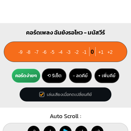
คอร์ดเพลง ฉันยังรอไหว - มนัสวีร์
0
-9
-8
-7
-6
-5
-4
-3
-2
-1
+1
+2
คอร์ดง่ายๆ
⟲ รีเซ็ต
− ลดคีย์
+ เพิ่มคีย์
เล่นเสียงเมื่อกดเปลี่ยนคีย์
Auto Scroll :