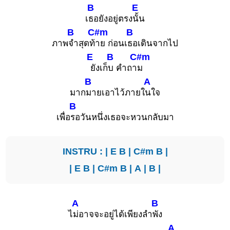
B
E
เ
ธอยังอยู่ตรง
นั้น
B
C#m
B
ภาพ
จำสุดท้
าย ก่อนเ
ธอเดินจากไป
E
B
C#m
ยังเก็
บ คำถา
ม
B
A
มาก
มายเอาไว้ภายใ
นใจ
B
เพื่อ
รอวันหนึ่งเธอจะหวนกลับมา
INSTRU : |
E
B
|
C#m
B
|
|
E
B
|
C#m
B
|
A
|
B
|
A
B
ไ
ม่อาจจะอยู่ได้เพียงลำ
พัง
A