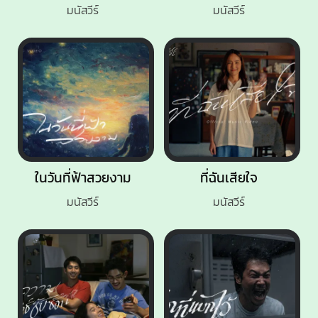
มนัสวีร์
มนัสวีร์
ในวันที่ฟ้าสวยงาม
ที่ฉันเสียใจ
มนัสวีร์
มนัสวีร์