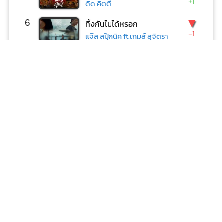
+1
ดิด คิตตี้
▼
6
ทิ้งกันไม่ได้หรอก
-1
แจ๊ส สปุ๊กนิค ft.เกมส์ สุจิตรา
-
7
นึกว่าสงสารสักครั้ง
พงษ์สิทธิ์ คำภีร์
+New
8
ทางของเธอ
Entry
Gavin D ft.FIIXD & YOUNGOHM
▲
9
สิลืมเขาแล้วล่ะ
+1
เน็ค นฤพล ft.Wanmai
+New
10
แหวนคำ
Entry
ต้นฮัก พรมจันทร์