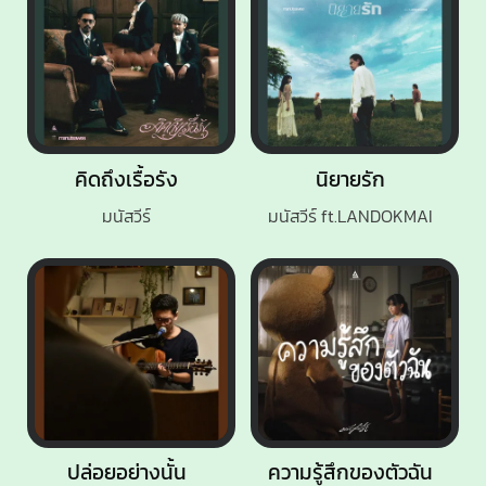
คิดถึงเรื้อรัง
นิยายรัก
มนัสวีร์
มนัสวีร์ ft.LANDOKMAI
ปล่อยอย่างนั้น
ความรู้สึกของตัวฉัน