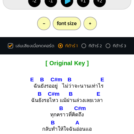
-2
-1
+1
+2
-
font size
+
เล่นเสียงเมื่อกดคอร์ด
กีต้าร์ 1
กีต้าร์ 2
กีต้าร์ 3
[ Original Key ]
E
B
C#m
B
E
ฉัน
ยังรออ
ยู่ ไม่
ว่าจะนานเท่าไ
ร
B
C#m
B
E
ฉัน
ยังรอไ
หว แม้ผ่
านล่วงเลยเว
ลา
B
C#m
ทุกค
ราวที่คิด
ถึง
B
A
กลับ
ทำให้ใจฉัน
อ่อนแอ