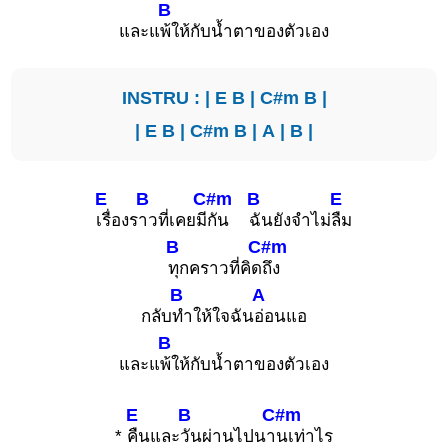
B
และแ
พ้ให้กับน้ำตาของตัวเอง
INSTRU : |
E
B
|
C#m
B
|
|
E
B
|
C#m
B
|
A
|
B
|
E
B
C#m
B
E
เรื่องร
าวที่เคยมี
กัน
ฉันยังจำไม่
ลืม
B
C#m
ทุกคราวที่คิด
ถึง
B
A
กลับ
ทำให้ใจฉัน
อ่อนแอ
B
และแ
พ้ให้กับน้ำตาของตัวเอง
E
B
C#m
*
คืนและ
วันผ่านไปนา
นเท่าไร