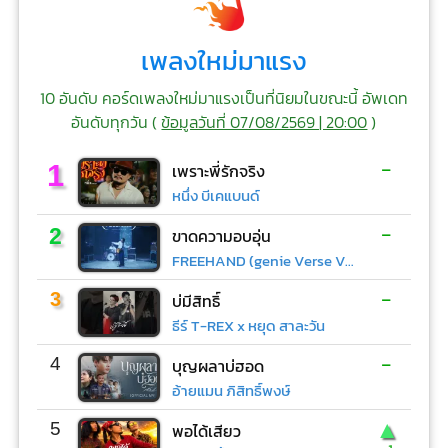
เพลงใหม่มาแรง
10 อันดับ คอร์ดเพลงใหม่มาแรงเป็นที่นิยมในขณะนี้ อัพเดท
อันดับทุกวัน (
ข้อมูลวันที่ 07/08/2569 | 20:00
)
-
1
เพราะพี่รักจริง
หนึ่ง บีเคแบนด์
-
2
ขาดความอบอุ่น
FREEHAND (genie Verse Vol.1)
-
3
บ่มีสิทธิ์
ธีร์ T-REX x หยุด สาละวัน
-
4
บุญผลาบ่ฮอด
อ้ายแมน ภิสิทธิ์พงษ์
▲
5
พอได้เสียว