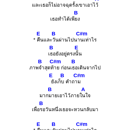
และเธอก็ไม่อาจฉุดรั้งเขาเอาไ
ว้
B
เธอทำได้เพี
ยง
E
B
C#m
*
คืนและ
วันผ่านไปนา
นเท่าไร
B
E
เ
ธอยังอยู่ตรง
นั้น
B
C#m
B
ภาพ
จำสุดท้
าย ก่อนเ
ธอเดินจากไป
E
B
C#m
ยังเก็
บ คำถา
ม
B
A
มาก
มายเอาไว้ภายใ
นใจ
B
เพื่อ
รอวันหนึ่งเธอจะหวนกลับมา
E
B
C#m