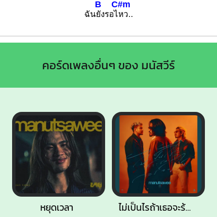
B
C#m
ฉัน
ยังรอไ
หว..
คอร์ดเพลงอื่นๆ ของ มนัสวีร์
หยุดเวลา
ไม่เป็นไรถ้าเธอจะร้องไห้