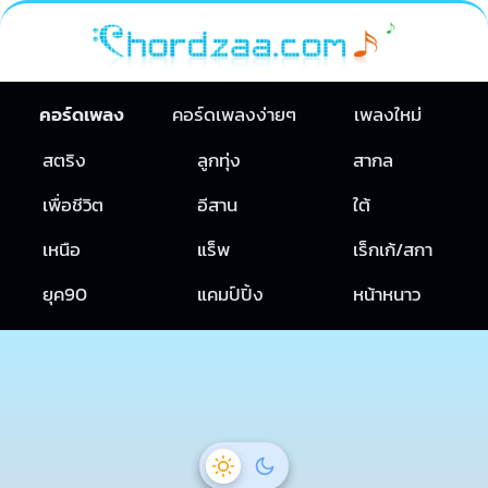
คอร์ดเพลง
คอร์ดเพลงง่ายๆ
เพลงใหม่
สตริง
ลูกทุ่ง
สากล
เพื่อชีวิต
อีสาน
ใต้
เหนือ
แร็พ
เร็กเก้/สกา
ยุค90
แคมป์ปิ้ง
หน้าหนาว