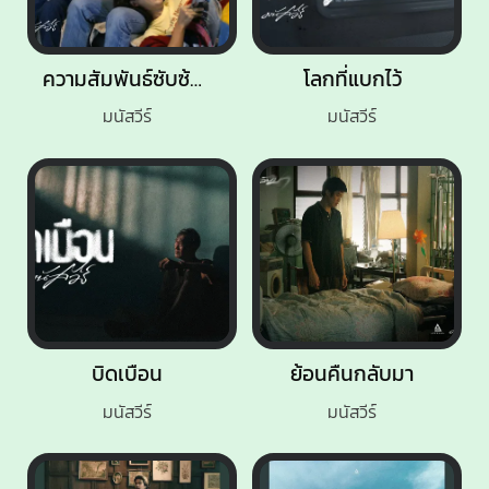
ความสัมพันธ์ซับซ้อน
โลกที่แบกไว้
มนัสวีร์
มนัสวีร์
บิดเบือน
ย้อนคืนกลับมา
มนัสวีร์
มนัสวีร์