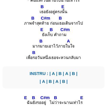
*
คืนและ
วันผ่านไปนา
นเท่าไร
B
E
เ
ธอยังอยู่ตรง
นั้น
B
C#m
B
ภาพ
จำสุดท้
าย ก่อนเ
ธอเดินจากไป
E
B
C#m
ยังเก็
บ คำถา
ม
B
A
มาก
มายเอาไว้ภายใ
นใจ
B
เพื่อ
รอวันหนึ่งเธอจะหวนกลับมา
INSTRU : |
A
|
B
|
A
|
B
|
|
A
|
B
|
A
|
B
|
E
B
C#m
B
E
ฉัน
ยังรออ
ยู่ ไม่
ว่าจะนานเท่าไ
ร