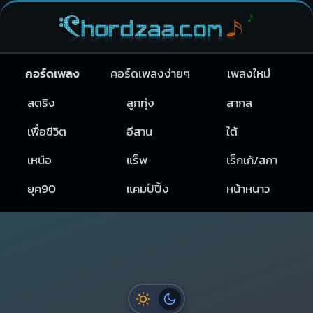
คอร์ดเพลง
คอร์ดเพลงง่ายๆ
เพลงใหม่
สตริง
ลูกทุ่ง
สากล
เพื่อชีวิต
อีสาน
ใต้
เหนือ
แร็พ
เร็กเก้/สกา
ยุค90
แคมป์ปิ้ง
หน้าหนาว