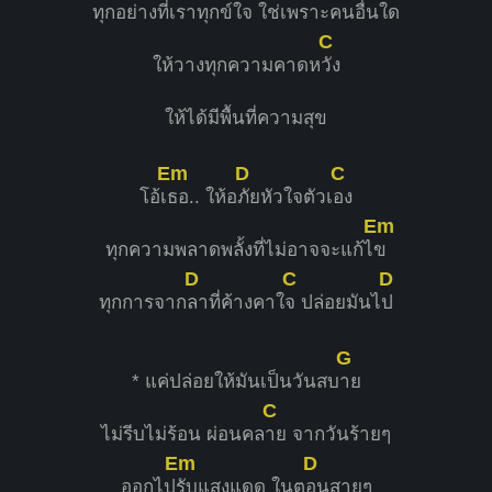
ทุกอย่างที่เรา
ทุกข์ใจ ใช่เพราะคนอื่นใด
C
ให้วางทุกความคาดห
วัง
ให้ได้มีพื้นที่ความสุข
Em
D
C
โอ้เ
ธอ.. ให้อ
ภัยหัวใจตัวเ
อง
Em
ทุกความพลาดพลั้งที่ไม่อาจจะแก้ไ
ข
D
C
D
ทุกการจาก
ลาที่ค้างคาใ
จ ปล่อยมันไ
ป
G
* แค่ปล่อยให้มันเป็นวันสบ
าย
C
ไม่รีบไม่ร้อน ผ่อนคล
าย จากวันร้ายๆ
Em
D
ออกไป
รับแสงแดด ในต
อนสายๆ