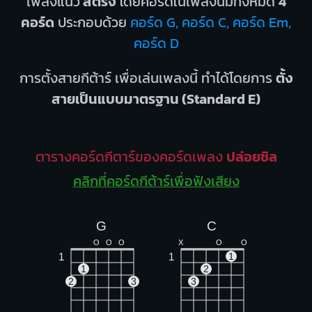
เพลงแนว
สตริง
โดยคอร์ดในเพลงนี้มีทั้งหมด
4
คอร์ด
ประกอบด้วย
คอร์ด G, คอร์ด C, คอร์ด Em,
คอร์ด D
การตั้งสายกีต้าร์ เพื่อเล่นเพลงนี้ ทำได้โดยการ
ตั้ง
สายเป็นแบบมาตรฐาน (Standard E)
ตารางคอร์ดกีตาร์ของคอร์ดเพลง
ปล่อยชิล
คลิกที่คอร์ดกีต้าร์เพื่อฟังเสียง
G
C
O
O
O
X
O
O
1
1
1
1
2
2
3
3