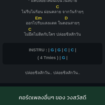
* แค่ปล่อยให้มันเป็นวันสบ
าย
C
ไม่รีบไม่ร้อน ผ่อนคล
าย จากวันร้ายๆ
Em
D
ออกไป
รับแสงแดด ในต
อนสายๆ
C
ไม่
ยึดไม่ติดกับใคร ปล่อยชิลสักวัน
INSTRU : |
G
|
G
|
C
|
C
|
( 4 Tmies ) |
G
|
ปล่อยชิลสักวัน.. ปล่อยชิลสักวัน..
คอร์ดเพลงอื่นๆ ของ วงสวัสดี