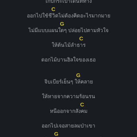
เก็บกระเป๋าเดินททาง
C
ออกไปใช้ชี
วิตไม่ต้องคิดอะไรมากมาย
G
ไม่มีแบบแผนใ
ดๆ ปล่อยไปตามหัวใจ
C
ให้ต้นไม้ลำธ
าร
ดอกไม้บานฮิลใจของเธอ
G
จิบเบียร์เย็นๆ ใ
ห้คลาย
ให้หายจากความร้อนรน
C
หนีออกจากสัง
คม
ออกไปเจอสายลมป่าเขา
G