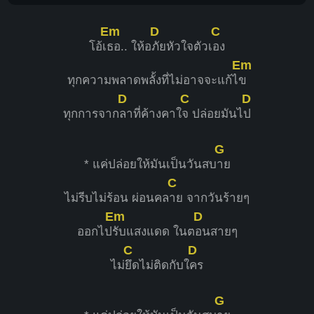
Em
D
C
โอ้เ
ธอ.. ให้อ
ภัยหัวใจตัวเ
อง
Em
ทุกความพลาดพลั้งที่ไม่อาจจะแก้ไ
ข
D
C
D
ทุกการจาก
ลาที่ค้างคาใ
จ ปล่อยมันไ
ป
G
* แค่ปล่อยให้มันเป็นวันสบ
าย
C
ไม่รีบไม่ร้อน ผ่อนคล
าย จากวันร้ายๆ
Em
D
ออกไป
รับแสงแดด ในต
อนสายๆ
C
D
ไม่
ยึดไม่ติดกับใ
คร
G