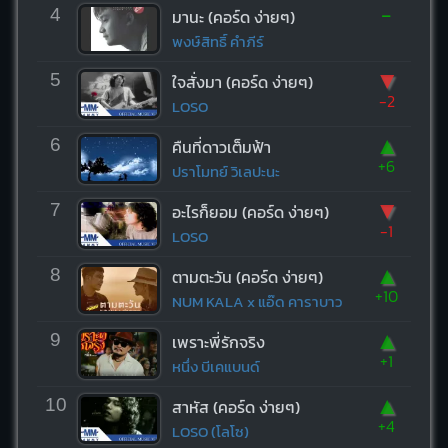
-
4
มานะ (คอร์ด ง่ายๆ)
พงษ์สิทธิ์ คำภีร์
▼
5
ใจสั่งมา (คอร์ด ง่ายๆ)
-2
LOSO
▲
6
คืนที่ดาวเต็มฟ้า
+6
ปราโมทย์ วิเลปะนะ
▼
7
อะไรก็ยอม (คอร์ด ง่ายๆ)
-1
LOSO
▲
8
ตามตะวัน (คอร์ด ง่ายๆ)
+10
NUM KALA x แอ๊ด คาราบาว
▲
9
เพราะพี่รักจริง
+1
หนึ่ง บีเคแบนด์
▲
10
สาหัส (คอร์ด ง่ายๆ)
+4
LOSO (โลโซ)