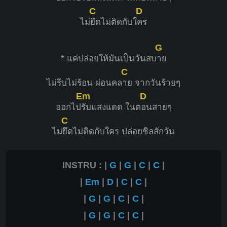
C
D
ไม่
ยึดไม่ติดกับใ
คร
G
* แค่ปล่อยให้มันเป็นวันสบ
าย
C
ไม่รีบไม่ร้อน ผ่อนคล
าย จากวันร้ายๆ
Em
D
ออกไป
รับแสงแดด ในต
อนสายๆ
C
ไม่
ยึดไม่ติดกับใคร ปล่อยชิลสักวัน
INSTRU : |
G
|
G
|
C
|
C
|
|
Em
|
D
|
C
|
C
|
|
G
|
G
|
C
|
C
|
|
G
|
G
|
C
|
C
|