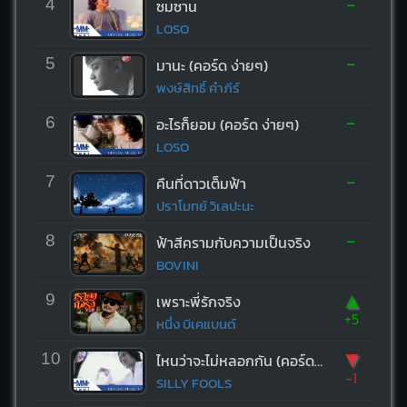
-
4
ซมซาน
LOSO
-
5
มานะ (คอร์ด ง่ายๆ)
พงษ์สิทธิ์ คำภีร์
-
6
อะไรก็ยอม (คอร์ด ง่ายๆ)
LOSO
-
7
คืนที่ดาวเต็มฟ้า
ปราโมทย์ วิเลปะนะ
-
8
ฟ้าสีครามกับความเป็นจริง
BOVINI
▲
9
เพราะพี่รักจริง
+5
หนึ่ง บีเคแบนด์
▼
10
ไหนว่าจะไม่หลอกกัน (คอร์ด ง่ายๆ)
-1
SILLY FOOLS