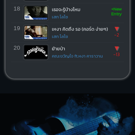
+New
18
เธอจะรู้บ้างไหม
Entry
เสก โลโซ
▼
19
เหงา คิดถึง รอ (คอร์ด ง่ายๆ)
-2
เสก โลโซ
▼
20
ย้ายป่า
-13
คณะขวัญใจ ft.หงา คาราวาน