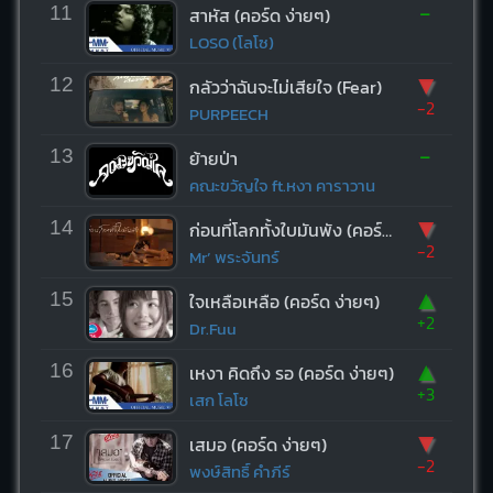
-
11
สาหัส (คอร์ด ง่ายๆ)
LOSO (โลโซ)
▼
12
กลัวว่าฉันจะไม่เสียใจ (Fear)
-2
PURPEECH
-
13
ย้ายป่า
คณะขวัญใจ ft.หงา คาราวาน
▼
14
ก่อนที่โลกทั้งใบมันพัง (คอร์ด ง่ายๆ)
-2
Mr’ พระจันทร์
▲
15
ใจเหลือเหลือ (คอร์ด ง่ายๆ)
+2
Dr.Fuu
▲
16
เหงา คิดถึง รอ (คอร์ด ง่ายๆ)
+3
เสก โลโซ
▼
17
เสมอ (คอร์ด ง่ายๆ)
-2
พงษ์สิทธิ์ คำภีร์