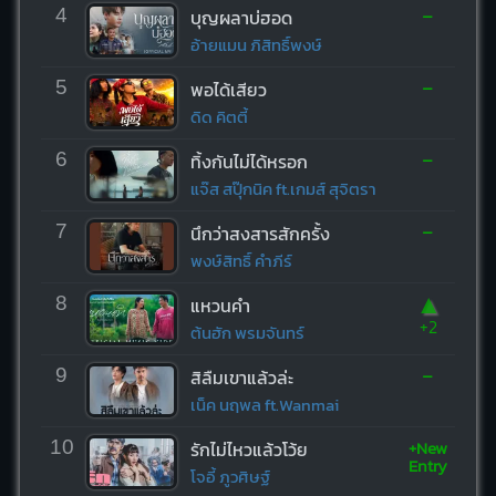
-
4
บุญผลาบ่ฮอด
อ้ายแมน ภิสิทธิ์พงษ์
-
5
พอได้เสียว
ดิด คิตตี้
-
6
ทิ้งกันไม่ได้หรอก
แจ๊ส สปุ๊กนิค ft.เกมส์ สุจิตรา
-
7
นึกว่าสงสารสักครั้ง
พงษ์สิทธิ์ คำภีร์
▲
8
แหวนคำ
+2
ต้นฮัก พรมจันทร์
-
9
สิลืมเขาแล้วล่ะ
เน็ค นฤพล ft.Wanmai
+New
10
รักไม่ไหวแล้วโว้ย
Entry
โจอี้ ภูวศิษฐ์