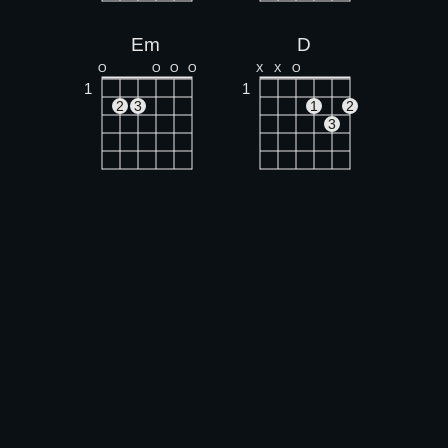
Em
D
O
O
O
O
X
X
O
1
1
2
3
1
2
3