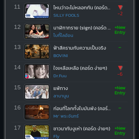
▼
11
ไหนว่าจะไม่หลอกกัน (คอร์ด ง่ายๆ)
-2
SILLY FOOLS
+New
12
นาฬิกาทราย (sign) (คอร์ด ง่ายๆ)
Entry
โบกี้ไลอ้อน
-
13
ฟ้าสีครามกับความเป็นจริง
BOVINI
▼
14
ใจเหลือเหลือ (คอร์ด ง่ายๆ)
-6
Dr.Fuu
+New
15
แพ้ทาง
Entry
ลาบานูน
-
16
ก่อนที่โลกทั้งใบมันพัง (คอร์ด ง่ายๆ)
Mr’ พระจันทร์
+New
17
ชาวนากับงูเห่า (คอร์ด ง่ายๆ)
Entry
Fly