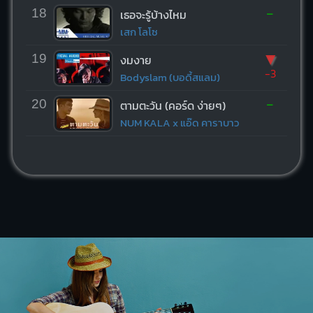
-
18
เธอจะรู้บ้างไหม
เสก โลโซ
▼
19
งมงาย
-3
Bodyslam (บอดี้สแลม)
-
20
ตามตะวัน (คอร์ด ง่ายๆ)
NUM KALA x แอ๊ด คาราบาว