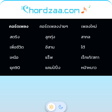
คอร์ดเพลง
คอร์ดเพลงง่ายๆ
เพลงใหม่
สตริง
ลูกทุ่ง
สากล
เพื่อชีวิต
อีสาน
ใต้
เหนือ
แร็พ
เร็กเก้/สกา
ยุค90
แคมป์ปิ้ง
หน้าหนาว