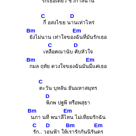
รักเธอเดี
ยว ชั่วก
าลนาน
C
D
กี่ อสงไขย น
านเท่าไหร่
Bm
Em
ยังไม่นาน เท่าใจของ
ฉันที่มันรักเธอ
C
D
เห
ลือคณานับ
คับหัวใจ
Bm
Em
กมล ฤทัย ดวงใจของฉันมัน
มีแค่เธอ
C
ตะวัน บุหลัน ยันมหาสมุทร
D
พิภพ ปฐพี หรือพสุธา
Bm
Em
นภา นที พนาลีไ
หน ไม่เทียมรักฉัน
C
D
Bm
Em
รัก.. ว
อนฟ้า ให้เ
รารักกันนิรัน
ดร