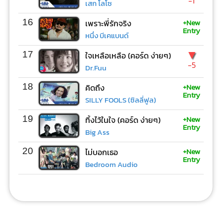
-1
เสก โลโซ
+New
16
เพราะพี่รักจริง
Entry
หนึ่ง บีเคแบนด์
▼
17
ใจเหลือเหลือ (คอร์ด ง่ายๆ)
-5
Dr.Fuu
+New
18
คิดถึง
Entry
SILLY FOOLS (ซิลลี่ฟูล)
+New
19
ทิ้งไว้ในใจ (คอร์ด ง่ายๆ)
Entry
Big Ass
+New
20
ไม่บอกเธอ
Entry
Bedroom Audio