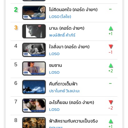
-
2
ไม่คิดนอกใจ (คอร์ด ง่ายๆ)
LOSO (โลโซ)
▲
3
มานะ (คอร์ด ง่ายๆ)
+1
พงษ์สิทธิ์ คำภีร์
▼
4
ใจสั่งมา (คอร์ด ง่ายๆ)
-1
LOSO
▲
5
ซมซาน
+2
LOSO
-
6
คืนที่ดาวเต็มฟ้า
ปราโมทย์ วิเลปะนะ
▼
7
อะไรก็ยอม (คอร์ด ง่ายๆ)
-2
LOSO
▲
8
ฟ้าสีครามกับความเป็นจริง
+1
BOVINI