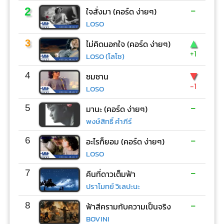
-
2
ใจสั่งมา (คอร์ด ง่ายๆ)
LOSO
▲
3
ไม่คิดนอกใจ (คอร์ด ง่ายๆ)
+1
LOSO (โลโซ)
▼
4
ซมซาน
-1
LOSO
-
5
มานะ (คอร์ด ง่ายๆ)
พงษ์สิทธิ์ คำภีร์
-
6
อะไรก็ยอม (คอร์ด ง่ายๆ)
LOSO
-
7
คืนที่ดาวเต็มฟ้า
ปราโมทย์ วิเลปะนะ
-
8
ฟ้าสีครามกับความเป็นจริง
BOVINI