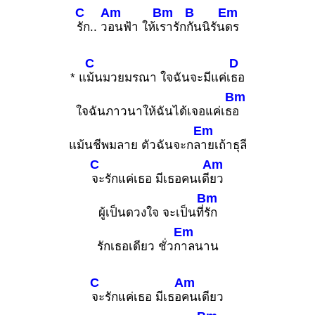
C
Am
Bm
B
Em
รัก.. ว
อนฟ้า ให้เ
รารัก
กันนิรัน
ดร
C
D
* แ
ม้นมวยมรณา ใจฉันจะมีแค่เ
ธอ
Bm
ใจฉันภาวนาให้ฉันได้เจอแค่เธ
อ
Em
แม้นชีพมลาย ตัวฉันจะกล
ายเถ้าธุลี
C
Am
จะรักแค่เธอ มีเธอคนเดี
ยว
Bm
ผู้เป็นดวงใจ จะเป็นที่
รัก
Em
รักเธอเดียว ชั่วก
าลนาน
C
Am
จะรักแค่เธอ มีเธอ
คนเดียว