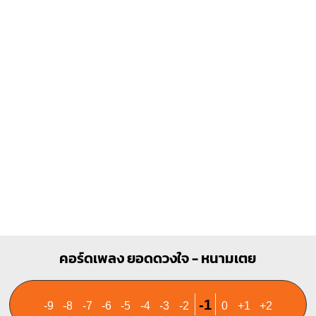
G
Am
O
O
O
X
O
O
1
1
1
1
2
3
2
3
B
B7
X
X
O
1
1
1
1
1
2
3
4
2
3
4
คอร์ดเพลง ยอดดวงใจ - หนามเตย
-1
-9
-8
-7
-6
-5
-4
-3
-2
0
+1
+2