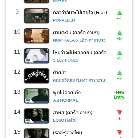
▲
9
กลัวว่าฉันจะไม่เสียใจ (Fear)
+4
PURPEECH
▲
10
ตามตะวัน (คอร์ด ง่ายๆ)
+8
NUM KALA x แอ๊ด คาราบาว
▲
11
ไหนว่าจะไม่หลอกกัน (คอร์ด ง่ายๆ)
+5
SILLY FOOLS
▲
12
ย้ายป่า
+3
คณะขวัญใจ ft.หงา คาราวาน
+New
13
พูดไม่ค่อยเก่ง
Entry
AB NORMAL
▼
14
สาหัส (คอร์ด ง่ายๆ)
-6
LOSO (โลโซ)
▼
15
เธอจะรู้บ้างไหม