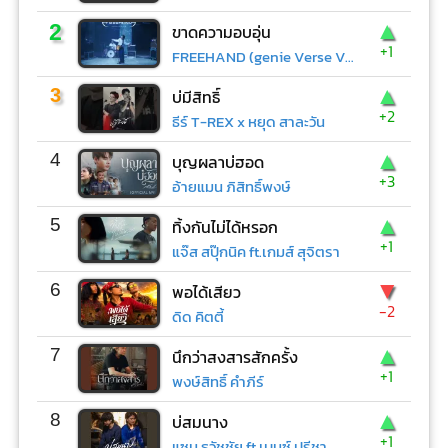
▲
2
ขาดความอบอุ่น
+1
FREEHAND (genie Verse Vol.1)
▲
3
บ่มีสิทธิ์
+2
ธีร์ T-REX x หยุด สาละวัน
▲
4
บุญผลาบ่ฮอด
+3
อ้ายแมน ภิสิทธิ์พงษ์
▲
5
ทิ้งกันไม่ได้หรอก
+1
แจ๊ส สปุ๊กนิค ft.เกมส์ สุจิตรา
▼
6
พอได้เสียว
-2
ดิด คิตตี้
▲
7
นึกว่าสงสารสักครั้ง
+1
พงษ์สิทธิ์ คำภีร์
▲
8
บ่สมนาง
+1
แซม ธวัชชัย ft.เบนซ์ ปรีชา