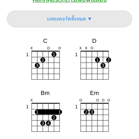
แสดงคอร์ดทั้งหมด ▼
C
D
X
O
O
X
X
O
1
1
1
2
1
2
3
3
Bm
Em
X
O
O
O
O
1
1
1
1
2
3
2
3
4