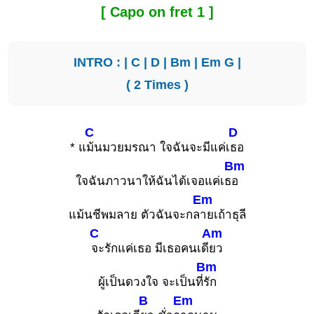
[ Capo on fret 1 ]
INTRO : |
C
|
D
|
Bm
|
Em
G
|
( 2 Times )
C
D
* แ
ม้นมวยมรณา ใจฉันจะมีแค่เ
ธอ
Bm
ใจฉันภาวนาให้ฉันได้เจอแค่เธ
อ
Em
แม้นชีพมลาย ตัวฉันจะกล
ายเถ้าธุลี
C
Am
จะรักแค่เธอ มีเธอคนเดี
ยว
Bm
ผู้เป็นดวงใจ จะเป็นที่
รัก
B
Em