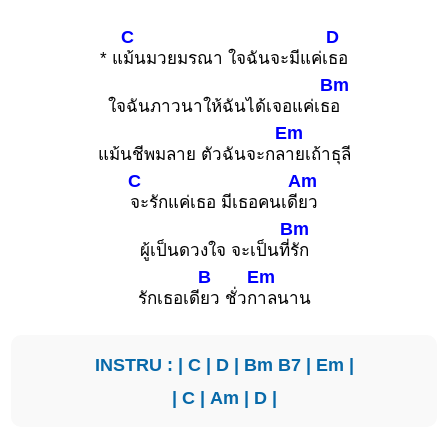
C
D
* แ
ม้นมวยมรณา ใจฉันจะมีแค่เ
ธอ
Bm
ใจฉันภาวนาให้ฉันได้เจอแค่เธ
อ
Em
แม้นชีพมลาย ตัวฉันจะกล
ายเถ้าธุลี
C
Am
จะรักแค่เธอ มีเธอคนเดี
ยว
Bm
ผู้เป็นดวงใจ จะเป็นที่
รัก
B
Em
รักเธอเดี
ยว ชั่วก
าลนาน
INSTRU : |
C
|
D
|
Bm
B7
|
Em
|
|
C
|
Am
|
D
|