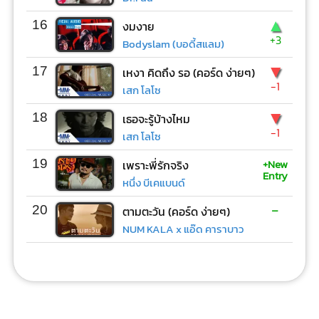
▲
16
งมงาย
+3
Bodyslam (บอดี้สแลม)
▼
17
เหงา คิดถึง รอ (คอร์ด ง่ายๆ)
-1
เสก โลโซ
▼
18
เธอจะรู้บ้างไหม
-1
เสก โลโซ
+New
19
เพราะพี่รักจริง
Entry
หนึ่ง บีเคแบนด์
-
20
ตามตะวัน (คอร์ด ง่ายๆ)
NUM KALA x แอ๊ด คาราบาว