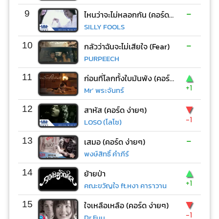
-
9
ไหนว่าจะไม่หลอกกัน (คอร์ด ง่ายๆ)
SILLY FOOLS
-
10
กลัวว่าฉันจะไม่เสียใจ (Fear)
PURPEECH
▲
11
ก่อนที่โลกทั้งใบมันพัง (คอร์ด ง่ายๆ)
+1
Mr’ พระจันทร์
▼
12
สาหัส (คอร์ด ง่ายๆ)
-1
LOSO (โลโซ)
-
13
เสมอ (คอร์ด ง่ายๆ)
พงษ์สิทธิ์ คำภีร์
▲
14
ย้ายป่า
+1
คณะขวัญใจ ft.หงา คาราวาน
▼
15
ใจเหลือเหลือ (คอร์ด ง่ายๆ)
-1
Dr.Fuu