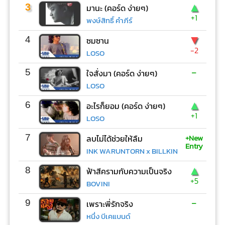
▲
3
มานะ (คอร์ด ง่ายๆ)
+1
พงษ์สิทธิ์ คำภีร์
▼
4
ซมซาน
-2
LOSO
-
5
ใจสั่งมา (คอร์ด ง่ายๆ)
LOSO
▲
6
อะไรก็ยอม (คอร์ด ง่ายๆ)
+1
LOSO
+New
7
ลบไม่ได้ช่วยให้ลืม
Entry
INK WARUNTORN x BILLKIN
▲
8
ฟ้าสีครามกับความเป็นจริง
+5
BOVINI
-
9
เพราะพี่รักจริง
หนึ่ง บีเคแบนด์