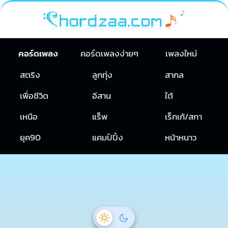
คอร์ดเพลง
คอร์ดเพลงง่ายๆ
เพลงใหม่
สตริง
ลูกทุ่ง
สากล
เพื่อชีวิต
อีสาน
ใต้
เหนือ
แร็พ
เร็กเก้/สกา
ยุค90
แคมป์ปิ้ง
หน้าหนาว