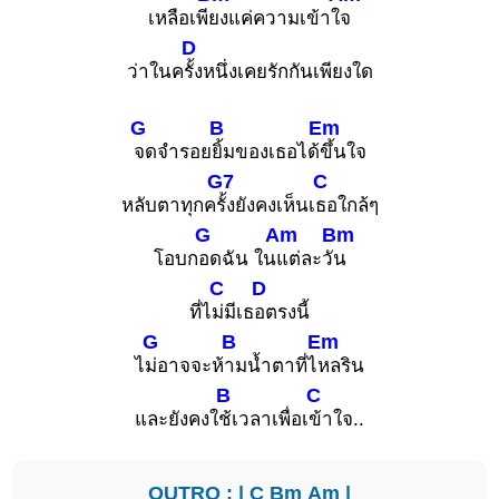
เหลือเพี
ยงแค่ความเข้าใ
จ
D
ว่าในค
รั้งหนึ่งเคยรักกันเพียงใด
G
B
Em
จดจำรอย
ยิ้มของเธอได้
ขึ้นใจ
G7
C
หลับตาทุกค
รั้งยังคงเห็นเ
ธอใกล้ๆ
G
Am
Bm
โอบก
อดฉัน ใน
แต่ละวั
น
C
D
ที่ไ
ม่มีเธ
อตรงนี้
G
B
Em
ไ
ม่อาจจะห้
ามน้ำตาที่ไ
หลริน
B
C
และยังคงใ
ช้เวลาเพื่อเ
ข้าใจ..
OUTRO : |
C
Bm
Am
|