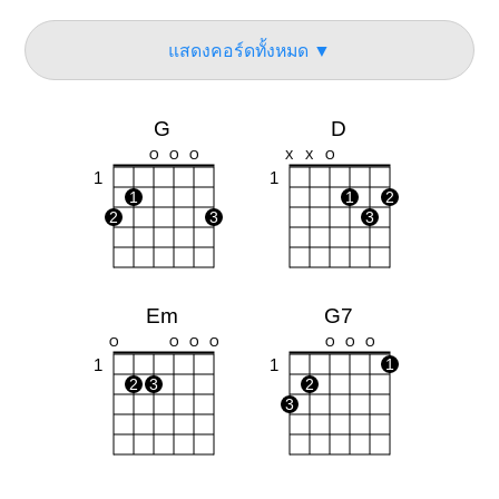
แสดงคอร์ดทั้งหมด ▼
G
D
O
O
O
X
X
O
1
1
1
1
2
2
3
3
Em
G7
O
O
O
O
O
O
O
1
1
1
2
3
2
3