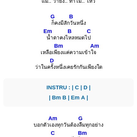
แม้.. ว่า
ยัง.. ทำ
ไม่.. ไ
หว
G
B
ก็คงมีสัก
วันหนึ่ง
Em
B
C
น้ำตาคงไ
หลหมดไ
ป
Bm
Am
เหลือเพี
ยงแค่ความเข้าใ
จ
D
ว่าในค
รั้งหนึ่งเคยรักกันเพียงใด
INSTRU : |
C
|
D
|
|
Bm
B
|
Em
A
|
Am
G
บอกตัวเ
องทุกวันต้อง
ลืมทุกอย่าง
C
Bm