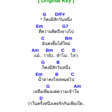
[ Original Key ]
G
D/F#
*
ก็คงมีสัก
วันหนึ่ง
Em
G7
ที่ความคิดถึงจ
างไป
C
Bm
ฉันคงยิ้มได้ให
ม่
Am
Bm
C
D
แม้.. ว่า
ยัง.. ทำ
ไม่.. ไ
หว
G
B
ก็คงมีสัก
วันหนึ่ง
Em
B
C
น้ำตาคงไ
หลหมดไ
ป
G
Am
เหลือเพี
ยงแค่ความเข้าใ
จ
D
ว่าในค
รั้งหนึ่งเคยรักกันเพียงใด..