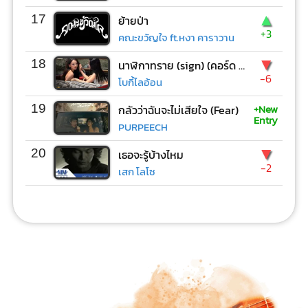
▲
17
ย้ายป่า
+3
คณะขวัญใจ ft.หงา คาราวาน
▼
18
นาฬิกาทราย (sign) (คอร์ด ง่ายๆ)
-6
โบกี้ไลอ้อน
+New
19
กลัวว่าฉันจะไม่เสียใจ (Fear)
Entry
PURPEECH
▼
20
เธอจะรู้บ้างไหม
-2
เสก โลโซ