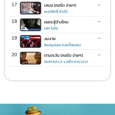
-
17
เสมอ (คอร์ด ง่ายๆ)
พงษ์สิทธิ์ คำภีร์
-
18
เธอจะรู้บ้างไหม
เสก โลโซ
-
19
งมงาย
Bodyslam (บอดี้สแลม)
-
20
ตามตะวัน (คอร์ด ง่ายๆ)
NUM KALA x แอ๊ด คาราบาว