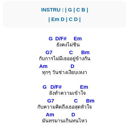
INSTRU : |
G
|
C
B
|
|
Em
D
|
C
D
|
G
D/F#
Em
ยั
งคงไม่ชิ
น
G7
C
Bm
กับก
ารไม่มีเธอ
อยู่ข้าง
กัน
Am
D
ทุกๆ วันช่างเงี
ยบเหงา
G
D/F#
Em
ยัง
ทำความเข้าใ
จ
G7
C
Bm
กับคว
ามคิดถึงเธอ
สุดหัวใ
จ
Am
D
มัน
ทรมานเกิน
ทนไหว