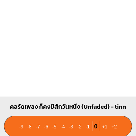
C
Bm
X
O
O
X
1
1
1
2
1
1
3
2
3
4
Am
B
X
O
O
X
1
1
1
2
3
1
1
2
3
4
F
A
คอร์ดเพลง ก็คงมีสักวันหนึ่ง (Unfaded) - tinn
X
O
O
1
1
1
1
1
2
1
2
3
0
-9
-8
-7
-6
-5
-4
-3
-2
-1
+1
+2
3
4