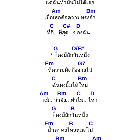
แต่
ฉันทำมันไม่ไ
ด้เลย
Am
Bm
เมื่อเ
ธอคือความทรง
จำ
C
C#
D
ที่
ดี.. ที่สุ
ด.. ข
องฉัน..
G
D/F#
*
ก็คงมีสักวั
นหนึ่ง
Em
G7
ที่ความคิดถึงจ
างไป
C
Bm
ฉันคงยิ้มได้ใ
หม่
Am
Bm
C
D
แม้.. ว่า
ยัง.. ทำ
ไม่.. ไ
หว
G
B
ก็คงมีสัก
วันหนึ่ง
Em
B
C
น้ำตาคงไ
หลหมดไ
ป
Bm
Am