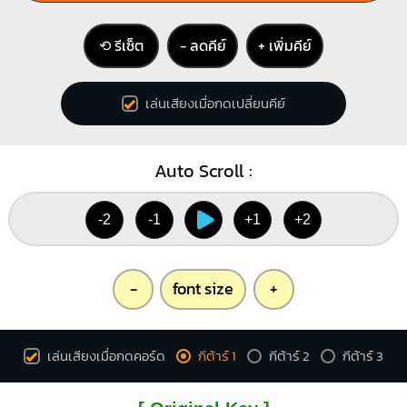
⟲ รีเซ็ต
− ลดคีย์
+ เพิ่มคีย์
C#
X
X
4
1
1
เล่นเสียงเมื่อกดเปลี่ยนคีย์
2
3
4
Auto Scroll :
-2
-1
+1
+2
-
font size
+
เล่นเสียงเมื่อกดคอร์ด
กีต้าร์ 1
กีต้าร์ 2
กีต้าร์ 3