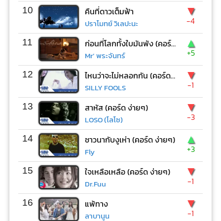
▼
10
คืนที่ดาวเต็มฟ้า
-4
ปราโมทย์ วิเลปะนะ
▲
11
ก่อนที่โลกทั้งใบมันพัง (คอร์ด ง่ายๆ)
+5
Mr’ พระจันทร์
▼
12
ไหนว่าจะไม่หลอกกัน (คอร์ด ง่ายๆ)
-1
SILLY FOOLS
▼
13
สาหัส (คอร์ด ง่ายๆ)
-3
LOSO (โลโซ)
▲
14
ชาวนากับงูเห่า (คอร์ด ง่ายๆ)
+3
Fly
▼
15
ใจเหลือเหลือ (คอร์ด ง่ายๆ)
-1
Dr.Fuu
▼
16
แพ้ทาง
-1
ลาบานูน