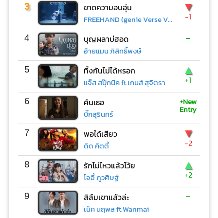
▼
3
ขาดความอบอุ่น
-1
FREEHAND (genie Verse Vol.1)
-
4
บุญผลาบ่ฮอด
อ้ายแมน ภิสิทธิ์พงษ์
▲
5
ทิ้งกันไม่ได้หรอก
+1
แจ๊ส สปุ๊กนิค ft.เกมส์ สุจิตรา
+New
6
คืนเธอ
Entry
บิ๊กสุรินทร์
▼
7
พอได้เสียว
-2
ดิด คิตตี้
▲
8
รักไม่ไหวแล้วโว้ย
+2
โจอี้ ภูวศิษฐ์
-
9
สิลืมเขาแล้วล่ะ
เน็ค นฤพล ft.Wanmai