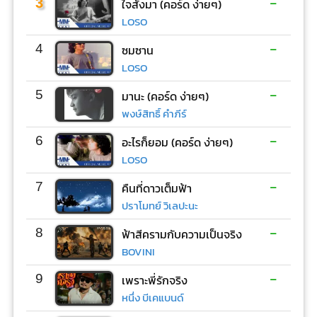
-
3
ใจสั่งมา (คอร์ด ง่ายๆ)
LOSO
-
4
ซมซาน
LOSO
-
5
มานะ (คอร์ด ง่ายๆ)
พงษ์สิทธิ์ คำภีร์
-
6
อะไรก็ยอม (คอร์ด ง่ายๆ)
LOSO
-
7
คืนที่ดาวเต็มฟ้า
ปราโมทย์ วิเลปะนะ
-
8
ฟ้าสีครามกับความเป็นจริง
BOVINI
-
9
เพราะพี่รักจริง
หนึ่ง บีเคแบนด์