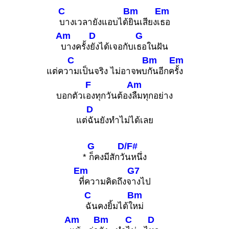
C
Bm
Em
บางเวลายังแอบได้
ยินเสียงเ
ธอ
Am
D
G
บางครั้ง
ยังได้เจอกับเ
ธอในฝัน
C
Bm
Em
แต่คว
ามเป็นจริง ไม่อาจพบ
กันอีกค
รั้ง
F
Am
บอกตัวเ
องทุกวันต้อง
ลืมทุกอย่าง
D
แต่
ฉันยังทำไม่ได้เลย
G
D/F#
*
ก็คงมีสักวั
นหนึ่ง
Em
G7
ที่ความคิดถึงจ
างไป
C
Bm
ฉันคงยิ้มได้ใ
หม่
Am
Bm
C
D