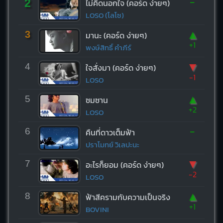
-
2
ไม่คิดนอกใจ (คอร์ด ง่ายๆ)
LOSO (โลโซ)
▲
3
มานะ (คอร์ด ง่ายๆ)
+1
พงษ์สิทธิ์ คำภีร์
▼
4
ใจสั่งมา (คอร์ด ง่ายๆ)
-1
LOSO
▲
5
ซมซาน
+2
LOSO
-
6
คืนที่ดาวเต็มฟ้า
ปราโมทย์ วิเลปะนะ
▼
7
อะไรก็ยอม (คอร์ด ง่ายๆ)
-2
LOSO
▲
8
ฟ้าสีครามกับความเป็นจริง
+1
BOVINI