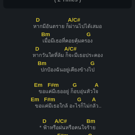
D
A/C#
ห
ากมีอันตราย ก็ผ่
านไปได้เสมอ
Bm
G
เ
มื่อมีเธอที่คอยคุ้มคร
อง
D
A/C#
ห
ากวันใดที่ล้ม ก็
จะมีเธอประคอง
Bm
G
ปกป้องฉันอยู่เคียงข้างไ
ป
Em
F#m
G
A
ขอแค่
มีเธออยู่ ก็
อบอุ่นหัวใ
จ
Em
F#m
G
A
ขอแค่
มีเธอใกล้ อะไ
รก็ไม่ก
ลัว..
D
A/C#
Bm
*
ฟ้าหรือ
ฝนหรือคนใจร้
าย