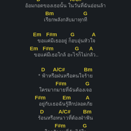
อ้อมก
อดของเธอนั้น ใน
วันที่ฉันอ่อนล้า
Bm
G
เรี
ยกพลังกลับมาทุก
ที
Em
F#m
G
A
ขอแค่
มีเธออยู่ ก็
อบอุ่นหัวใ
จ
Em
F#m
G
A
ขอแค่
มีเธอใกล้ อะไ
รก็ไม่ก
ลัว..
D
A/C#
Bm
*
ฟ้าหรือ
ฝนหรือคนใจร้
าย
F#m
G
ใครมากม
ายที่ฉันต้องเ
จอ
F#m
Em
A
อยู่กับเธอฉัน
รู้สึกปลอด
ภัย
D
A/C#
Bm
ร้
อนหรือหน
าวที่ต้องฝ่า
ฟัน
F#m
G