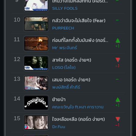
ไหนว่าจะไม่หลอกกัน (คอร์ด ง่ายๆ)
SILLY FOOLS
-
10
กลัวว่าฉันจะไม่เสียใจ (Fear)
PURPEECH
▲
11
ก่อนที่โลกทั้งใบมันพัง (คอร์ด ง่ายๆ)
+1
Mr’ พระจันทร์
▼
12
สาหัส (คอร์ด ง่ายๆ)
-1
LOSO (โลโซ)
-
13
เสมอ (คอร์ด ง่ายๆ)
พงษ์สิทธิ์ คำภีร์
▲
14
ย้ายป่า
+1
คณะขวัญใจ ft.หงา คาราวาน
▼
15
ใจเหลือเหลือ (คอร์ด ง่ายๆ)
-1
Dr.Fuu