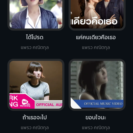
ได้โปรด
แค่คนเดียวคือเธอ
แพรว คณิตกุล
แพรว คณิตกุล
ถ้าเธอจะไป
ขอบใจนะ
แพรว คณิตกุล
แพรว คณิตกุล