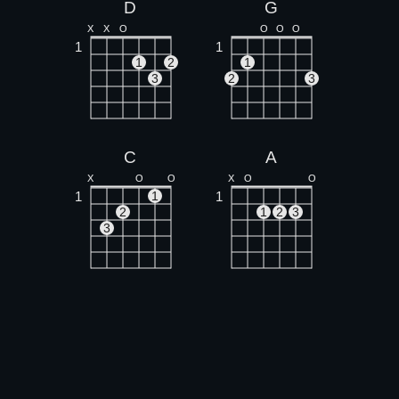
D
G
X
X
O
O
O
O
1
1
1
2
1
3
2
3
C
A
X
O
O
X
O
O
1
1
1
2
1
2
3
3
Bm
Em
X
O
O
O
O
1
1
1
1
2
3
2
3
4