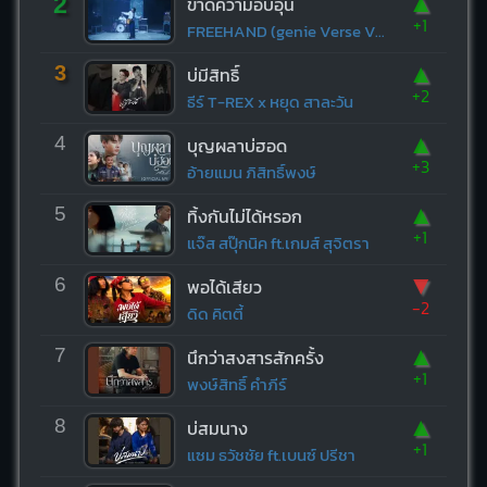
▲
2
ขาดความอบอุ่น
+1
FREEHAND (genie Verse Vol.1)
▲
3
บ่มีสิทธิ์
+2
ธีร์ T-REX x หยุด สาละวัน
▲
4
บุญผลาบ่ฮอด
+3
อ้ายแมน ภิสิทธิ์พงษ์
▲
5
ทิ้งกันไม่ได้หรอก
+1
แจ๊ส สปุ๊กนิค ft.เกมส์ สุจิตรา
▼
6
พอได้เสียว
-2
ดิด คิตตี้
▲
7
นึกว่าสงสารสักครั้ง
+1
พงษ์สิทธิ์ คำภีร์
▲
8
บ่สมนาง
+1
แซม ธวัชชัย ft.เบนซ์ ปรีชา