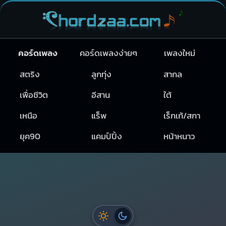
คอร์ดเพลง
คอร์ดเพลงง่ายๆ
เพลงใหม่
สตริง
ลูกทุ่ง
สากล
เพื่อชีวิต
อีสาน
ใต้
เหนือ
แร็พ
เร็กเก้/สกา
ยุค90
แคมป์ปิ้ง
หน้าหนาว