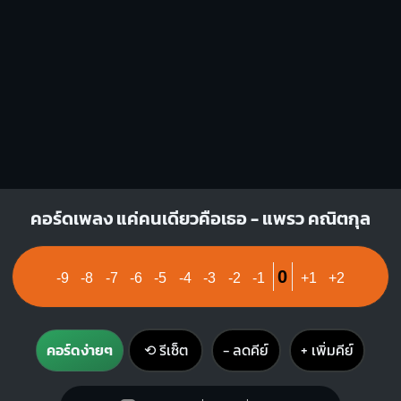
F#m
C#m
X
X
O
1
1
1
1
1
1
1
2
3
3
4
คอร์ดเพลง แค่คนเดียวคือเธอ - แพรว คณิตกุล
0
-9
-8
-7
-6
-5
-4
-3
-2
-1
+1
+2
คอร์ดง่ายๆ
⟲ รีเซ็ต
− ลดคีย์
+ เพิ่มคีย์