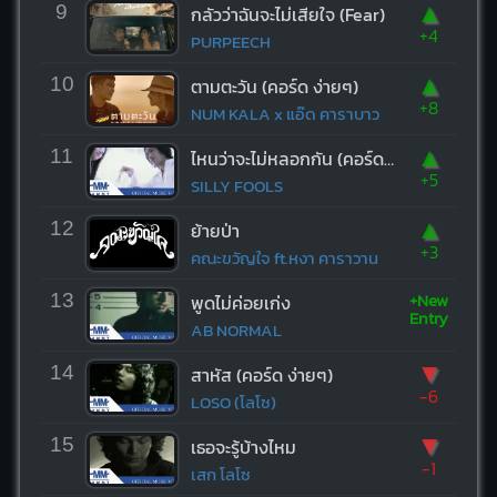
▲
9
กลัวว่าฉันจะไม่เสียใจ (Fear)
+4
PURPEECH
▲
10
ตามตะวัน (คอร์ด ง่ายๆ)
+8
NUM KALA x แอ๊ด คาราบาว
▲
11
ไหนว่าจะไม่หลอกกัน (คอร์ด ง่ายๆ)
+5
SILLY FOOLS
▲
12
ย้ายป่า
+3
คณะขวัญใจ ft.หงา คาราวาน
+New
13
พูดไม่ค่อยเก่ง
Entry
AB NORMAL
▼
14
สาหัส (คอร์ด ง่ายๆ)
-6
LOSO (โลโซ)
▼
15
เธอจะรู้บ้างไหม
-1
เสก โลโซ