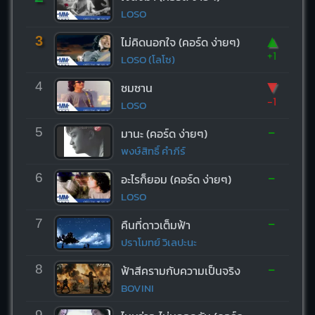
LOSO
▲
3
ไม่คิดนอกใจ (คอร์ด ง่ายๆ)
+1
LOSO (โลโซ)
▼
4
ซมซาน
-1
LOSO
-
5
มานะ (คอร์ด ง่ายๆ)
พงษ์สิทธิ์ คำภีร์
-
6
อะไรก็ยอม (คอร์ด ง่ายๆ)
LOSO
-
7
คืนที่ดาวเต็มฟ้า
ปราโมทย์ วิเลปะนะ
-
8
ฟ้าสีครามกับความเป็นจริง
BOVINI
-
9