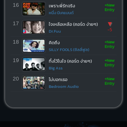
+New
16
เพราะพี่รักจริง
Entry
หนึ่ง บีเคแบนด์
▼
17
ใจเหลือเหลือ (คอร์ด ง่ายๆ)
-5
Dr.Fuu
+New
18
คิดถึง
Entry
SILLY FOOLS (ซิลลี่ฟูล)
+New
19
ทิ้งไว้ในใจ (คอร์ด ง่ายๆ)
Entry
Big Ass
+New
20
ไม่บอกเธอ
Entry
Bedroom Audio