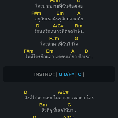
F#m
G
ใครมากม
ายที่ฉันต้องเ
จอ
F#m
Em
A
อยู่กับเธอฉัน
รู้สึกปลอด
ภัย
D
A/C#
Bm
ร้
อนหรือหน
าวที่ต้องฝ่า
ฟัน
F#m
G
ใครสัก
คนที่ฉันไว้ใ
จ
F#m
Em
A
D
ไ
ม่มีใครอีกแ
ล้ว แค่คนเดี
ยว คือเ
ธอ..
INSTRU : |
G
D/F#
|
C
|
D
A/C#
สิ่งที่ได้จากเธอ ไม่อ
าจจะเจอจากใคร
Bm
G
สิ่งดีๆ ที่เธอให้
มา..
D
A/C#