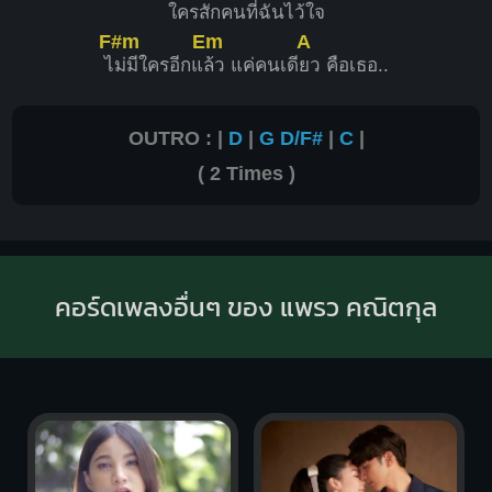
ใครสัก
คนที่ฉันไว้ใ
จ
F#m
Em
A
ไ
ม่มีใครอีกแ
ล้ว แค่คนเดี
ยว คือเธอ..
OUTRO : |
D
|
G
D/F#
|
C
|
( 2 Times )
คอร์ดเพลงอื่นๆ ของ แพรว คณิตกุล