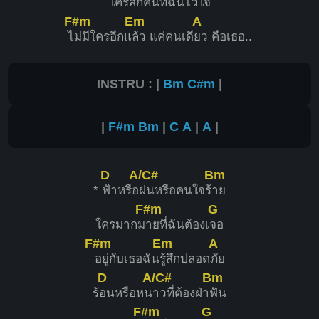
ใครสัก
คนที่ฉันไว้ใ
จ
F#m
Em
A
ไ
ม่มีใครอีกแ
ล้ว แค่คนเดี
ยว คือเธอ..
INSTRU : |
Bm
C#m
|
|
F#m
Bm
|
C
A
|
A
|
D
A/C#
Bm
*
ฟ้าหรือ
ฝนหรือคนใจร้
าย
F#m
G
ใครมากม
ายที่ฉันต้องเ
จอ
F#m
Em
A
อยู่กับเธอฉัน
รู้สึกปลอด
ภัย
D
A/C#
Bm
ร้
อนหรือหน
าวที่ต้องฝ่า
ฟัน
F#m
G