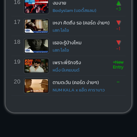
▲
16
งมงาย
+3
Bodyslam (บอดี้สแลม)
▼
17
เหงา คิดถึง รอ (คอร์ด ง่ายๆ)
-1
เสก โลโซ
▼
18
เธอจะรู้บ้างไหม
-1
เสก โลโซ
+New
19
เพราะพี่รักจริง
Entry
หนึ่ง บีเคแบนด์
-
20
ตามตะวัน (คอร์ด ง่ายๆ)
NUM KALA x แอ๊ด คาราบาว