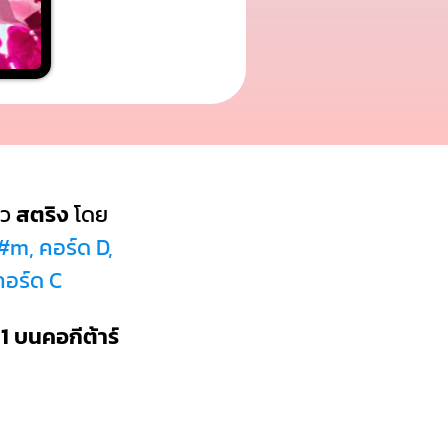
ว
สตริง
โดย
#m, คอร์ด D,
คอร์ด C
1 บนคอกีต้าร์