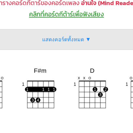
ารางคอร์ดกีตาร์ของคอร์ดเพลง
อ่านใจ (Mind Reade
คลิกที่คอร์ดกีต้าร์เพื่อฟังเสียง
แสดงคอร์ดทั้งหมด ▼
F#m
D
O
X
X
O
O
1
1
1
1
1
1
1
1
2
3
3
4
7)
F#m7
F#m6