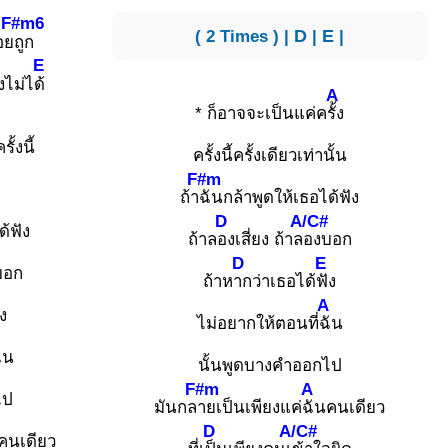
F#m6
( 2 Times ) |
D
|
E
|
อย
ถูก
E
งไม่ไ
ด้
A
* ก็อาจจะเป็นแค่ค
รั้ง
ครั้งนี้
ครั้งนี้ครั้งเดียวเท่านั้น
F#m
ถ้า
ฉันกล้าพูดให้เธอได้ฟัง
D
A/C#
ด้ฟัง
ถ้าล
องเสี่ยง ถ้าล
องบอก
D
E
บอก
ถ้าห
ากว่าเธอได้
ฟัง
A
ัง
ไม่อยากให้ตอนที่
ฉัน
ัน
นั้นพูดบางคำออกไป
F#m
A
ไป
มันกล
ายเป็นเพียงแค่
ฉันคนเดียว
D
A/C#
คนเดียว