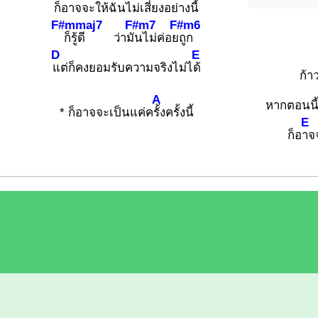
ก็อ
าจจะให้ฉันไม่เสี่ยงอย่าง
นี้
F#mmaj7
F#m7
F#m6
ก็รู้ดี ว่ามั
นไม่ค่อย
ถูก
D
E
แต่ก็คงยอมรับความจริงไม่ไ
ด้
ก้า
A
หากตอนนี้เ
* ก็อาจจะเป็นแค่ค
รั้งครั้งนี้
E
ก็อ
าจจ