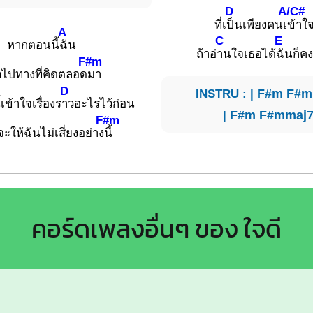
D
A/C#
ที่เ
ป็นเพียงคนเ
ข้าใ
A
C
E
หากตอนนี้
ฉัน
ถ้าอ่
านใจเธอได้
ฉันก็ค
F#m
วไปทางที่คิดตลอด
มา
D
INSTRU : |
F#m
F#m
ข้าใจเรื่องร
าวอะไรไว้ก่อน
|
F#m
F#mmaj
F#m
ะให้ฉันไม่เสี่ยงอย่าง
นี้
คอร์ดเพลงอื่นๆ ของ ใจดี