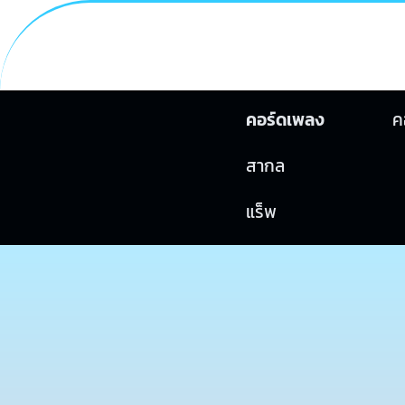
คอร์ดเพลง
ค
สากล
แร็พ