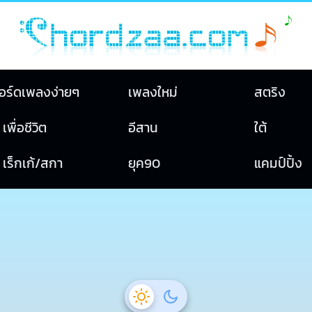
อร์ดเพลงง่ายๆ
เพลงใหม่
สตริง
เพื่อชีวิต
อีสาน
ใต้
เร็กเก้/สกา
ยุค90
แคมป์ปิ้ง