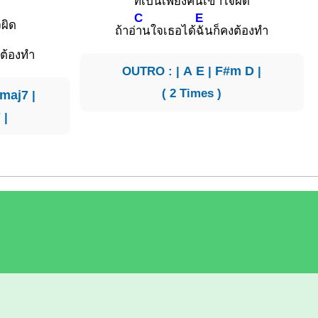
ที่เ
ป็นเพียงคนเ
ข้าใจผิด
C
E
จผิด
ถ้าอ่
านใจเธอได้
ฉันก็คงต้องทำ
งต้องทำ
OUTRO : |
A
E
|
F#m
D
|
( 2 Times )
maj7
|
7
|