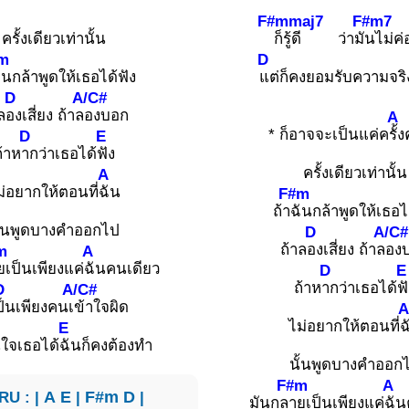
F#mmaj7
F#m7
ครั้งเดียวเท่านั้น
ก็รู้ดี ว่ามั
นไม่ค่
m
D
ันกล้าพูดให้เธอได้ฟัง
แต่ก็คงยอมรับความจริ
D
A/C#
ล
องเสี่ยง ถ้าล
องบอก
A
* ก็อาจจะเป็นแค่ค
รั้ง
D
E
ถ้าห
ากว่าเธอได้
ฟัง
ครั้งเดียวเท่านั้น
A
ม่อยากให้ตอนที่
ฉัน
F#m
ถ้า
ฉันกล้าพูดให้เธอไ
ั้นพูดบางคำออกไป
D
A/C#
ถ้าล
องเสี่ยง ถ้าล
อง
m
A
ยเป็นเพียงแค่
ฉันคนเดียว
D
E
ถ้าห
ากว่าเธอได้
ฟ
D
A/C#
ป็นเพียงคนเ
ข้าใจผิด
A
ไม่อยากให้ตอนที่
ฉ
E
ใจเธอได้
ฉันก็คงต้องทำ
นั้นพูดบางคำออก
F#m
A
RU : |
A
E
|
F#m
D
|
มันกล
ายเป็นเพียงแค่
ฉัน