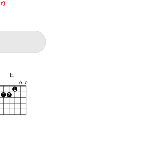
r)
E
O
O
1
2
3
C