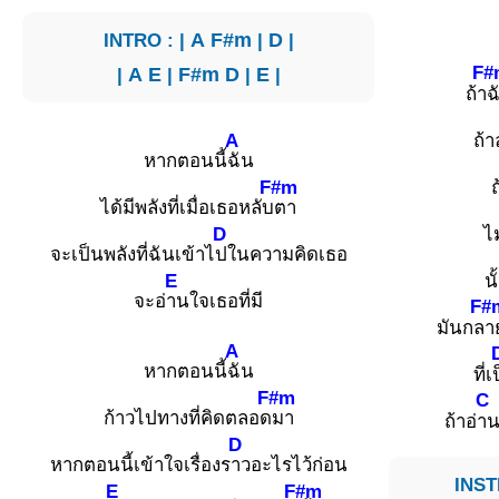
INTRO : |
A
F#m
|
D
|
F#
|
A
E
|
F#m
D
|
E
|
ถ้า
ฉ
A
ถ้า
หากตอนนี้
ฉัน
F#m
ได้มีพลังที่เมื่อเธอหลับ
ตา
D
ไ
จะเป็นพลังที่ฉันเข้าไ
ปในความคิดเธอ
E
น
จะอ่
านใจเธอที่มี
F#
มันกล
า
A
หากตอนนี้
ฉัน
ที่เ
F#m
C
ก้าวไปทางที่คิดตลอด
มา
ถ้าอ่
าน
D
หากตอนนี้เข้าใจเรื่องร
าวอะไรไว้ก่อน
INST
E
F#m