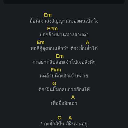
Em
มื้อนี่เจ้า
ส่งสัญญาณของคนเบิ่ดใจ
F#m
บอกอ้
ายผ่านทางสายตา
Em
A
พอสิ
ฮู้จุดจบแล้วว่า ต้องเจ็บ
ส่ำได๋
Em
กะอยากสิปล่
อยเจ้าไปเจอสิ่งดีๆ
F#m
แต่อ้าย
นี่กะฮักเจ้าหลาย
G
ต้องฝืน
ยิ้มกลบการฮ้องไห้
A
เพื่อยื้อฮักเ
ฮา
G
A
* กะจั๊กสิ
บืน สิ
ฝืนทนอยู่