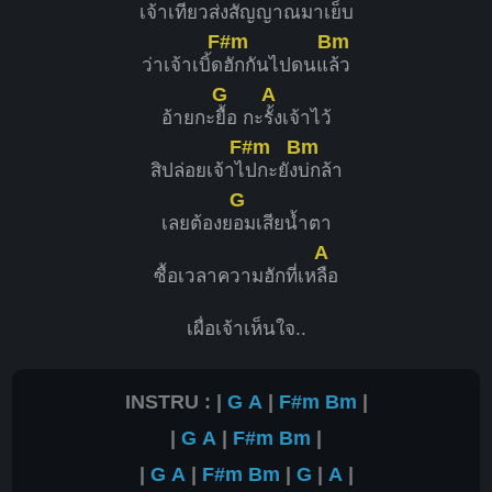
เจ้าเทียว
ส่งสัญญาณมาเ
ย็บ
F#m
Bm
ว่าเจ้าเบิ้ด
ฮักกันไปดนแ
ล้ว
G
A
อ้ายกะ
ยื้อ กะ
รั้งเจ้าไว้
F#m
Bm
สิปล่อยเจ้าไ
ปกะยัง
บ่กล้า
G
เลยต้องย
อมเสียน้ำตา
A
ซื้อเวลาความฮักที่เห
ลือ
เผื่อเจ้าเห็นใจ..
INSTRU : |
G
A
|
F#m
Bm
|
|
G
A
|
F#m
Bm
|
|
G
A
|
F#m
Bm
|
G
|
A
|