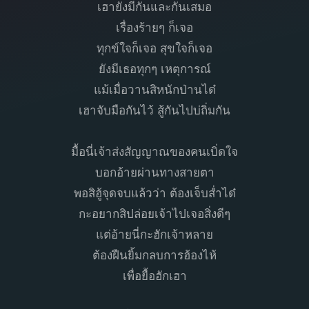
เฮายังมีกันและกันเสมอ
เรื่องร้ายๆ ก็เจอ
ทุกข์ใจก็เจอ สุขใจก็เจอ
ยังมีเธอทุกๆ เหตุการณ์
แม้เมื่อวานสิหนักป่านได๋
เฮาจับมือกันไว้ สู้กันไปบ่ถิ่มกัน
มื้อนี่เจ้าส่งสัญญาณของคนเบิ่ดใจ
บอกอ้ายผ่านทางสายตา
พอสิฮู้จุดจบแล้วว่า ต้องเจ็บส่ำได๋
กะอยากสิปล่อยเจ้าไปเจอสิ่งดีๆ
แต่อ้ายนี่กะฮักเจ้าหลาย
ต้องฝืนยิ้มกลบการฮ้องไห้
เพื่อยื้อฮักเฮา