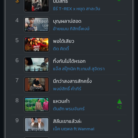
-
3
บ่มีสิทธิ์
ธีร์ T-REX x หยุด สาละวัน
-
4
บุญผลาบ่ฮอด
อ้ายแมน ภิสิทธิ์พงษ์
-
5
พอได้เสียว
ดิด คิตตี้
-
6
ทิ้งกันไม่ได้หรอก
แจ๊ส สปุ๊กนิค ft.เกมส์ สุจิตรา
-
7
นึกว่าสงสารสักครั้ง
พงษ์สิทธิ์ คำภีร์
▲
8
แหวนคำ
+2
ต้นฮัก พรมจันทร์
-
9
สิลืมเขาแล้วล่ะ
เน็ค นฤพล ft.Wanmai