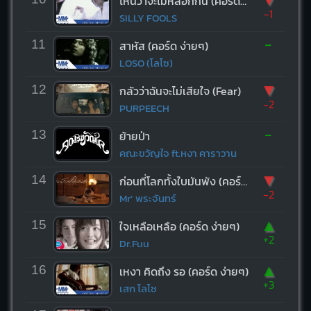
ไหนว่าจะไม่หลอกกัน (คอร์ด ง่ายๆ)
-1
SILLY FOOLS
-
11
สาหัส (คอร์ด ง่ายๆ)
LOSO (โลโซ)
▼
12
กลัวว่าฉันจะไม่เสียใจ (Fear)
-2
PURPEECH
-
13
ย้ายป่า
คณะขวัญใจ ft.หงา คาราวาน
▼
14
ก่อนที่โลกทั้งใบมันพัง (คอร์ด ง่ายๆ)
-2
Mr’ พระจันทร์
▲
15
ใจเหลือเหลือ (คอร์ด ง่ายๆ)
+2
Dr.Fuu
▲
16
เหงา คิดถึง รอ (คอร์ด ง่ายๆ)
+3
เสก โลโซ