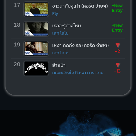
+New
17
ชาวนากับงูเห่า (คอร์ด ง่ายๆ)
Entry
Fly
+New
18
เธอจะรู้บ้างไหม
Entry
เสก โลโซ
▼
19
เหงา คิดถึง รอ (คอร์ด ง่ายๆ)
-2
เสก โลโซ
▼
20
ย้ายป่า
-13
คณะขวัญใจ ft.หงา คาราวาน