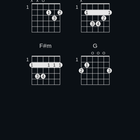
X
X
O
X
1
1
1
2
1
1
3
2
3
4
F#m
G
O
O
O
1
1
1
1
1
1
1
2
3
3
4
A
Em
X
O
O
O
O
O
O
1
1
1
2
3
2
3