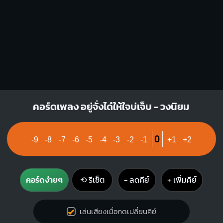
คอร์ดเพลง อยู่จั่งได๋ให้ใจบ่เจ็บ - วงนิยม
0
-9
-8
-7
-6
-5
-4
-3
-2
-1
+1
+2
คอร์ดง่ายๆ
⟲ รีเซ็ต
− ลดคีย์
+ เพิ่มคีย์
เล่นเสียงเมื่อกดเปลี่ยนคีย์