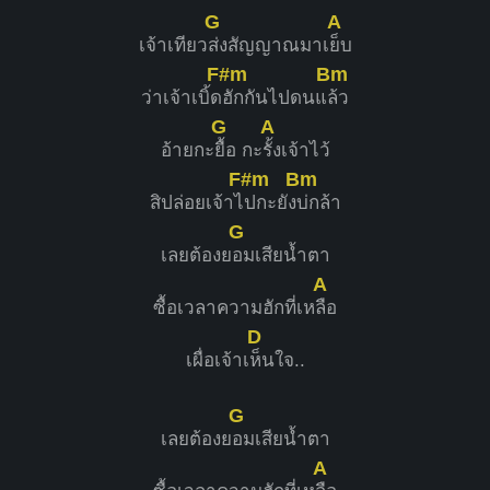
G
A
เจ้าเทียว
ส่งสัญญาณมาเ
ย็บ
F#m
Bm
ว่าเจ้าเบิ้ด
ฮักกันไปดนแ
ล้ว
G
A
อ้ายกะ
ยื้อ กะ
รั้งเจ้าไว้
F#m
Bm
สิปล่อยเจ้าไ
ปกะยัง
บ่กล้า
G
เลยต้องย
อมเสียน้ำตา
A
ซื้อเวลาความฮักที่เห
ลือ
D
เผื่อเจ้าเ
ห็นใจ..
G
เลยต้องย
อมเสียน้ำตา
A