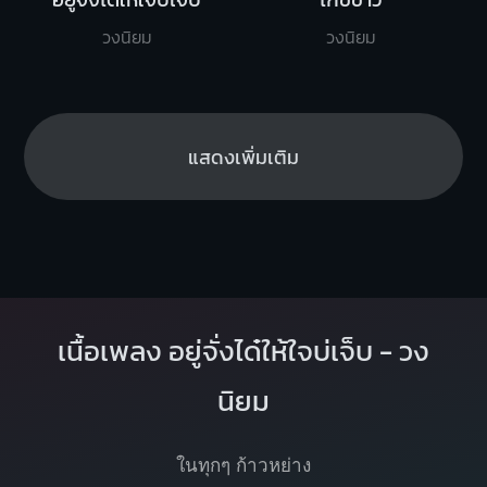
วงนิยม
วงนิยม
แสดงเพิ่มเติม
เนื้อเพลง อยู่จั่งได๋ให้ใจบ่เจ็บ - วง
นิยม
ในทุกๆ ก้าวหย่าง