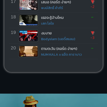
▼
17
เสมอ (คอร์ด ง่ายๆ)
-2
พงษ์สิทธิ์ คำภีร์
-
18
เธอจะรู้บ้างไหม
เสก โลโซ
▼
19
งมงาย
-3
Bodyslam (บอดี้สแลม)
-
20
ตามตะวัน (คอร์ด ง่ายๆ)
NUM KALA x แอ๊ด คาราบาว