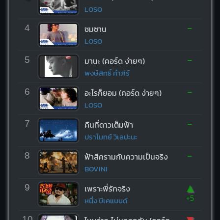
LOSO
-
4
ซมซาน
LOSO
-
5
มานะ (คอร์ด ง่ายๆ)
พงษ์สิทธิ์ คำภีร์
-
6
อะไรก็ยอม (คอร์ด ง่ายๆ)
LOSO
-
7
คืนที่ดาวเต็มฟ้า
ปราโมทย์ วิเลปะนะ
-
8
ฟ้าสีครามกับความเป็นจริง
BOVINI
▲
9
เพราะพี่รักจริง
+5
หนึ่ง บีเคแบนด์
▼
10