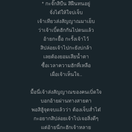
* กะจั๊กสิบืน สิฝืนทนอยู่
จั่งได๋ให้ใจบ่เจ็บ
เจ้าเทียวส่งสัญญาณมาเย็บ
ว่าเจ้าเบิ้ดฮักกันไปดนแล้ว
อ้ายกะยื้อ กะรั้งเจ้าไว้
สิปล่อยเจ้าไปกะยังบ่กล้า
เลยต้องยอมเสียน้ำตา
ซื้อเวลาความฮักที่เหลือ
เผื่อเจ้าเห็นใจ..
มื้อนี่เจ้าส่งสัญญาณของคนเบิ่ดใจ
บอกอ้ายผ่านทางสายตา
พอสิฮู้จุดจบแล้วว่า ต้องเจ็บส่ำได๋
กะอยากสิปล่อยเจ้าไปเจอสิ่งดีๆ
แต่อ้ายนี่กะฮักเจ้าหลาย