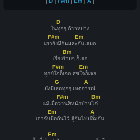
|
D
|
F#m
|
Em
|
A
|
D
ใน
ทุกๆ ก้าวหย่าง
F#m
Em
เฮา
ยังมีกันและ
กันเสมอ
Bm
เรื่องร้
ายๆ ก็เจอ
F#m
Em
ทุกข์ใ
จก็เจอ สุขใ
จก็เจอ
G
A
ยังมีเ
ธอทุกๆ เหตุก
ารณ์
F#m
Bm
แม้เมื่อว
านสิหนักป่านไ
ด๋
Em
A
เฮาจับ
มือกันไว้ สู้กันไปบ่
ถิ่มกัน
Em