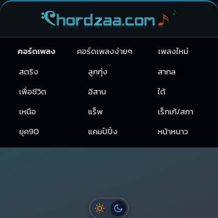
คอร์ดเพลง
คอร์ดเพลงง่ายๆ
เพลงใหม่
สตริง
ลูกทุ่ง
สากล
เพื่อชีวิต
อีสาน
ใต้
เหนือ
แร็พ
เร็กเก้/สกา
ยุค90
แคมป์ปิ้ง
หน้าหนาว