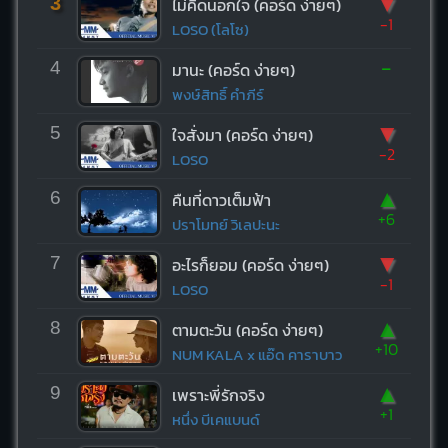
▼
3
ไม่คิดนอกใจ (คอร์ด ง่ายๆ)
-1
LOSO (โลโซ)
-
4
มานะ (คอร์ด ง่ายๆ)
พงษ์สิทธิ์ คำภีร์
▼
5
ใจสั่งมา (คอร์ด ง่ายๆ)
-2
LOSO
▲
6
คืนที่ดาวเต็มฟ้า
+6
ปราโมทย์ วิเลปะนะ
▼
7
อะไรก็ยอม (คอร์ด ง่ายๆ)
-1
LOSO
▲
8
ตามตะวัน (คอร์ด ง่ายๆ)
+10
NUM KALA x แอ๊ด คาราบาว
▲
9
เพราะพี่รักจริง
+1
หนึ่ง บีเคแบนด์