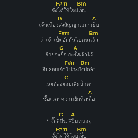
F#m
Bm
จั่งไ
ด๋ให้ใจบ่เ
จ็บ
G
A
เจ้าเทียว
ส่งสัญญาณมาเ
ย็บ
F#m
Bm
ว่าเจ้าเบิ้ด
ฮักกันไปดนแ
ล้ว
G
A
อ้ายกะ
ยื้อ กะ
รั้งเจ้าไว้
F#m
Bm
สิปล่อยเจ้าไ
ปกะยัง
บ่กล้า
G
เลยต้องย
อมเสียน้ำตา
A
ซื้อเวลาความฮักที่เห
ลือ
G
A
* จั๊กสิ
บืน สิ
ฝืนทนอยู่
F#m
Bm
จั่งไ
ด๋ให้ใจบ่เ
จ็บ