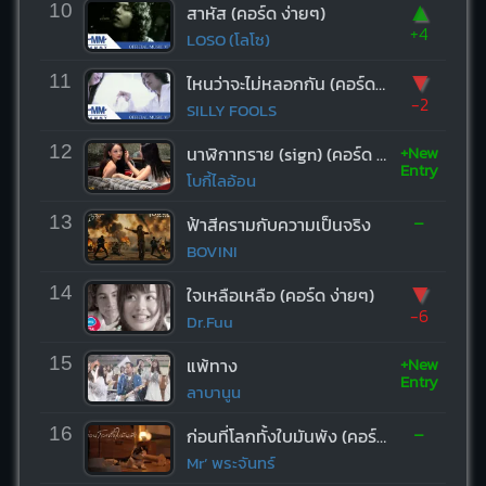
▲
10
สาหัส (คอร์ด ง่ายๆ)
+4
LOSO (โลโซ)
▼
11
ไหนว่าจะไม่หลอกกัน (คอร์ด ง่ายๆ)
-2
SILLY FOOLS
+New
12
นาฬิกาทราย (sign) (คอร์ด ง่ายๆ)
Entry
โบกี้ไลอ้อน
-
13
ฟ้าสีครามกับความเป็นจริง
BOVINI
▼
14
ใจเหลือเหลือ (คอร์ด ง่ายๆ)
-6
Dr.Fuu
+New
15
แพ้ทาง
Entry
ลาบานูน
-
16
ก่อนที่โลกทั้งใบมันพัง (คอร์ด ง่ายๆ)
Mr’ พระจันทร์