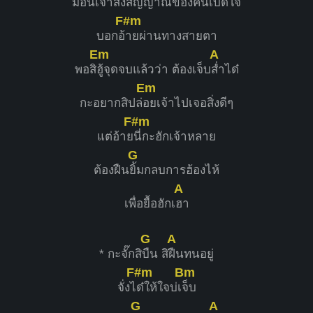
มื้อนี่เจ้า
ส่งสัญญาณของคนเบิ่ดใจ
F#m
บอกอ้
ายผ่านทางสายตา
Em
A
พอสิ
ฮู้จุดจบแล้วว่า ต้องเจ็บ
ส่ำได๋
Em
กะอยากสิปล่
อยเจ้าไปเจอสิ่งดีๆ
F#m
แต่อ้าย
นี่กะฮักเจ้าหลาย
G
ต้องฝืน
ยิ้มกลบการฮ้องไห้
A
เพื่อยื้อฮักเ
ฮา
G
A
* กะจั๊กสิ
บืน สิ
ฝืนทนอยู่
F#m
Bm
จั่งไ
ด๋ให้ใจบ่เ
จ็บ
G
A