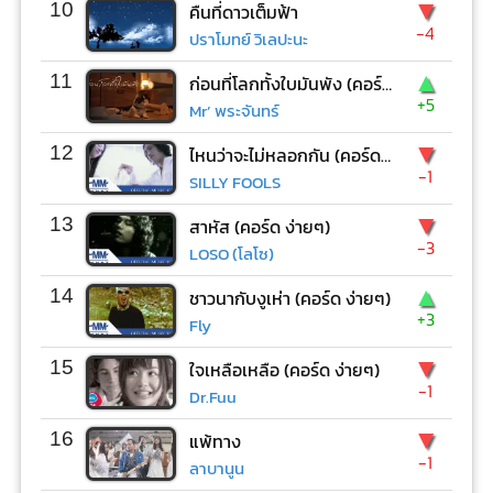
▼
10
คืนที่ดาวเต็มฟ้า
-4
ปราโมทย์ วิเลปะนะ
▲
11
ก่อนที่โลกทั้งใบมันพัง (คอร์ด ง่ายๆ)
+5
Mr’ พระจันทร์
▼
12
ไหนว่าจะไม่หลอกกัน (คอร์ด ง่ายๆ)
-1
SILLY FOOLS
▼
13
สาหัส (คอร์ด ง่ายๆ)
-3
LOSO (โลโซ)
▲
14
ชาวนากับงูเห่า (คอร์ด ง่ายๆ)
+3
Fly
▼
15
ใจเหลือเหลือ (คอร์ด ง่ายๆ)
-1
Dr.Fuu
▼
16
แพ้ทาง
-1
ลาบานูน