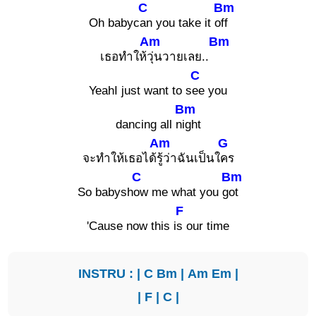
C
Bm
Oh babyc
an you take it o
ff
Am
Bm
เธอทำให้
วุ่นวายเลย..
C
YeahI just want to s
ee you
Bm
dancing all n
ight
Am
G
จะทำให้เธอได้
รู้ว่าฉันเป็นใ
คร
C
Bm
So babysh
ow me what you g
ot
F
'Cause now this i
s our time
INSTRU : |
C
Bm
|
Am
Em
|
|
F
|
C
|