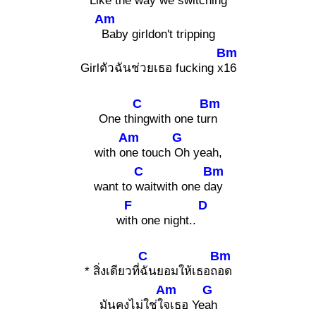
Li
ke the way we switching
Am
Baby girldon't tripping
Bm
Girlตัวฉันช่วยเธอ fucking x
16
C
Bm
One th
ingwith one tu
rn
Am
G
with o
ne touch
Oh yeah,
C
Bm
want to
waitwith one d
ay
F
D
w
ith one night..
C
Bm
* สิ่งเดียวที่
ฉันยอมให้เธอถ
อด
Am
G
มันคงไม่ใช่ใ
จเธอ Ye
ah