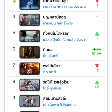
▼
3
ขาดความอบอุ่น
-1
FREEHAND (genie Verse Vol.1)
-
4
บุญผลาบ่ฮอด
อ้ายแมน ภิสิทธิ์พงษ์
▲
5
ทิ้งกันไม่ได้หรอก
+1
แจ๊ส สปุ๊กนิค ft.เกมส์ สุจิตรา
+New
6
คืนเธอ
Entry
บิ๊กสุรินทร์
▼
7
พอได้เสียว
-2
ดิด คิตตี้
▲
8
รักไม่ไหวแล้วโว้ย
+2
โจอี้ ภูวศิษฐ์
-
9
สิลืมเขาแล้วล่ะ
เน็ค นฤพล ft.Wanmai