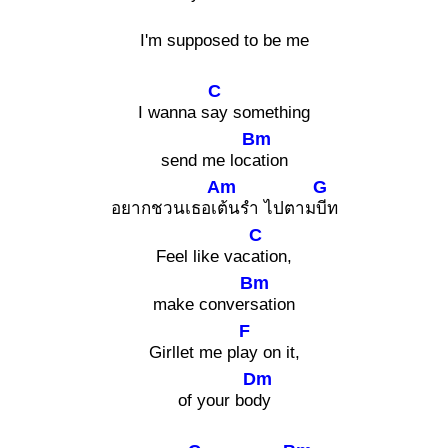
I'm supposed to be me
C
I wanna s
ay something
Bm
send me loc
ation
Am
G
อยากชวนเธอเ
ต้นรำ ไปตาม
บีท
C
Feel like vac
ation,
Bm
make conver
sation
F
Girllet me pl
ay on it,
Dm
of your bo
dy