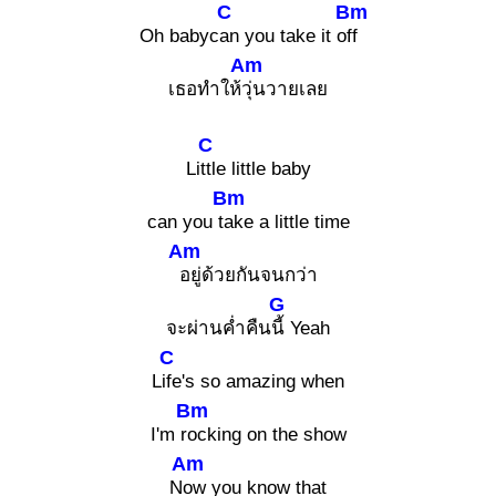
C
Bm
Oh babyc
an you take it o
ff
Am
เธอทำให้
วุ่นวายเลย
C
Li
ttle little baby
Bm
can you t
ake a little time
Am
อยู่ด้วยกันจนกว่า
G
จะผ่านค่ำคืน
นี้ Yeah
C
L
ife's so amazing when
Bm
I'm r
ocking on the show
Am
N
ow you know that