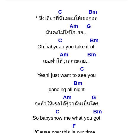
C
Bm
* สิ่งเดียวที่
ฉันยอมให้เธอถ
อด
Am
G
มันคงไม่ใช่ใ
จเธอ..
C
Bm
Oh babyc
an you take it o
ff
Am
Bm
เธอทำให้
วุ่นวายเลย..
C
YeahI just want to s
ee you
Bm
dancing all n
ight
Am
G
จะทำให้เธอได้
รู้ว่าฉันเป็นใ
คร
C
Bm
So babysh
ow me what you g
ot
F
'Cause now this i
s our time..