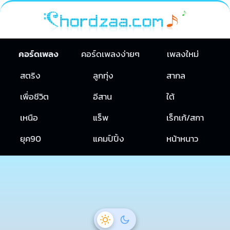
คอร์ดเพลง
คอร์ดเพลงง่ายๆ
เพลงใหม่
สตริง
ลูกทุ่ง
สากล
เพื่อชีวิต
อีสาน
ใต้
เหนือ
แร็พ
เร็กเก้/สกา
ยุค90
แคมป์ปิ้ง
หน้าหนาว