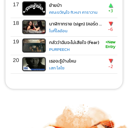
▲
17
ย้ายป่า
+3
คณะขวัญใจ ft.หงา คาราวาน
▼
18
นาฬิกาทราย (sign) (คอร์ด ง่ายๆ)
-6
โบกี้ไลอ้อน
+New
19
กลัวว่าฉันจะไม่เสียใจ (Fear)
Entry
PURPEECH
▼
20
เธอจะรู้บ้างไหม
-2
เสก โลโซ