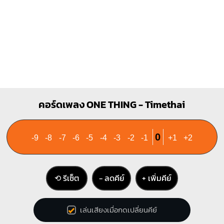
D
Em
X
X
O
O
O
O
O
1
1
1
2
2
3
3
คอร์ดเพลง ONE THING - Timethai
0
-9
-8
-7
-6
-5
-4
-3
-2
-1
+1
+2
⟲ รีเซ็ต
− ลดคีย์
+ เพิ่มคีย์
เล่นเสียงเมื่อกดเปลี่ยนคีย์