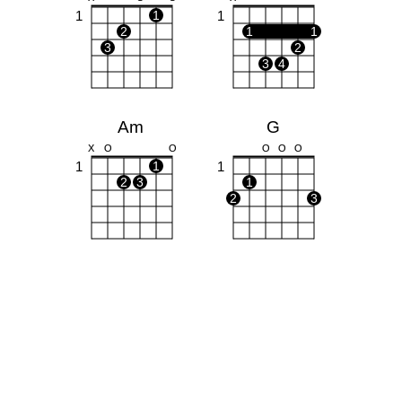
1
1
1
2
1
1
3
2
3
4
Am
G
X
O
O
O
O
O
1
1
1
2
3
1
2
3
F
Dm
X
X
O
1
1
1
1
1
1
2
2
3
4
3