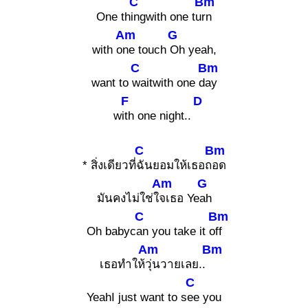
C
Bm
One th
ingwith one tu
rn
Am
G
with o
ne touch
Oh yeah,
C
Bm
want to
waitwith one d
ay
F
D
w
ith one night..
C
Bm
* สิ่งเดียวที่
ฉันยอมให้เธอถ
อด
Am
G
มันคงไม่ใช่ใ
จเธอ Ye
ah
C
Bm
Oh babyc
an you take it o
ff
Am
Bm
เธอทำให้
วุ่นวายเลย..
C
YeahI just want to s
ee you