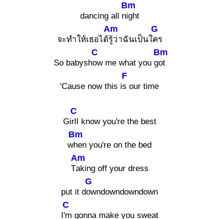
Bm
dancing all n
ight
Am
G
จะทำให้เธอได้
รู้ว่าฉันเป็นใ
คร
C
Bm
So babysh
ow me what you g
ot
F
'Cause now this i
s our time
C
Gi
rlI know you're the best
Bm
w
hen you're on the bed
Am
T
aking off your dress
G
put it d
owndowndowndown
C
I
'm gonna make you sweat