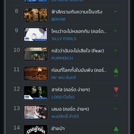
-
8
ฟ้าสีครามกับความเป็นจริง
BOVINI
-
9
ไหนว่าจะไม่หลอกกัน (คอร์ด ง่ายๆ)
SILLY FOOLS
-
10
กลัวว่าฉันจะไม่เสียใจ (Fear)
PURPEECH
▲
11
ก่อนที่โลกทั้งใบมันพัง (คอร์ด ง่ายๆ)
+1
Mr’ พระจันทร์
▼
12
สาหัส (คอร์ด ง่ายๆ)
-1
LOSO (โลโซ)
-
13
เสมอ (คอร์ด ง่ายๆ)
พงษ์สิทธิ์ คำภีร์
▲
14
ย้ายป่า
+1