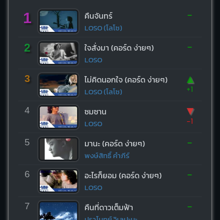
-
1
คืนจันทร์
LOSO (โลโซ)
-
2
ใจสั่งมา (คอร์ด ง่ายๆ)
LOSO
▲
3
ไม่คิดนอกใจ (คอร์ด ง่ายๆ)
+1
LOSO (โลโซ)
▼
4
ซมซาน
-1
LOSO
-
5
มานะ (คอร์ด ง่ายๆ)
พงษ์สิทธิ์ คำภีร์
-
6
อะไรก็ยอม (คอร์ด ง่ายๆ)
LOSO
-
7
คืนที่ดาวเต็มฟ้า
ปราโมทย์ วิเลปะนะ