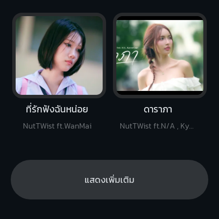
ที่รักฟังฉันหน่อย
ดาราภา
NutTWist ft.WanMai
NutTWist ft.N/A , KyutaeOppa
แสดงเพิ่มเติม