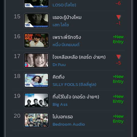
-6
LOSO (โลโซ)
▼
15
เธอจะรู้บ้างไหม
-1
เสก โลโซ
+New
16
เพราะพี่รักจริง
Entry
หนึ่ง บีเคแบนด์
▼
17
ใจเหลือเหลือ (คอร์ด ง่ายๆ)
-5
Dr.Fuu
+New
18
คิดถึง
Entry
SILLY FOOLS (ซิลลี่ฟูล)
+New
19
ทิ้งไว้ในใจ (คอร์ด ง่ายๆ)
Entry
Big Ass
+New
20
ไม่บอกเธอ
Entry
Bedroom Audio