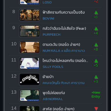
-2
LOSO
▲
8
ฟ้าสีครามกับความเป็นจริง
+1
BOVINI
▲
9
กลัวว่าฉันจะไม่เสียใจ (Fear)
+4
PURPEECH
▲
10
ตามตะวัน (คอร์ด ง่ายๆ)
+8
NUM KALA x แอ๊ด คาราบาว
▲
11
ไหนว่าจะไม่หลอกกัน (คอร์ด ง่ายๆ)
+5
SILLY FOOLS
▲
12
ย้ายป่า
+3
คณะขวัญใจ ft.หงา คาราวาน
+New
13
พูดไม่ค่อยเก่ง
Entry
AB NORMAL
▼
14
สาหัส (คอร์ด ง่ายๆ)