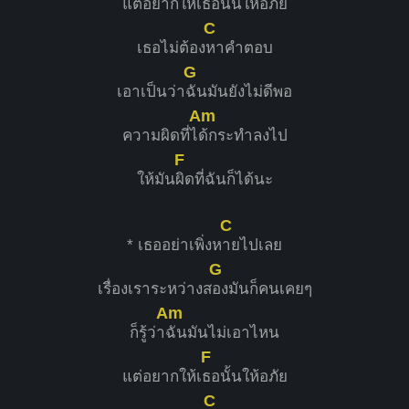
แต่อยากให้เ
ธอนั้นให้อภัย
C
เธอไม่ต้อง
หาคำตอบ
G
เอาเป็นว่า
ฉันมันยังไม่ดีพอ
Am
ความผิดที่ไ
ด้กระทำลงไป
F
ให้มัน
ผิดที่ฉันก็ได้นะ
C
* เธออย่าเพิ่งห
ายไปเลย
G
เรื่องเราระหว่างส
องมันก็คนเคยๆ
Am
ก็รู้ว่า
ฉันมันไม่เอาไหน
F
แต่อยากให้เ
ธอนั้นให้อภัย
C