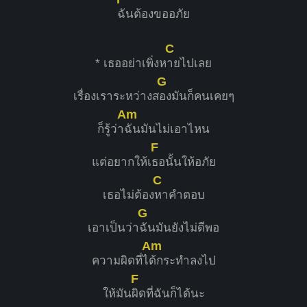
ฉันต้องขออภัย
C
* เธออย่าเพิ่งห
ายไปเลย
G
เรื่องเราระหว่างส
องมันก็คนเคยๆ
Am
ก็รู้ว่า
ฉันมันไม่เอาไหน
F
แต่อยากให้เ
ธอนั้นให้อภัย
C
เธอไม่ต้อง
หาคำตอบ
G
เอาเป็นว่า
ฉันมันยังไม่ดีพอ
Am
ความผิดที่ไ
ด้กระทำลงไป
F
ให้มัน
ผิดที่ฉันก็ได้นะ