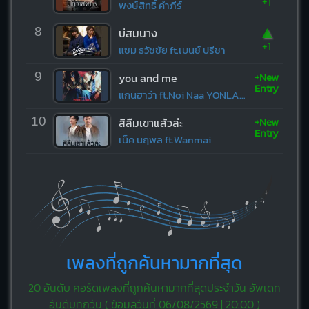
+1
พงษ์สิทธิ์ คำภีร์
▲
8
บ่สมนาง
+1
แซม ธวัชชัย ft.เบนซ์ ปรีชา
+New
9
you and me
Entry
แกนฮาว่า ft.Noi Naa YONLAPA
+New
10
สิลืมเขาแล้วล่ะ
Entry
เน็ค นฤพล ft.Wanmai
เพลงที่ถูกค้นหามากที่สุด
20 อันดับ คอร์ดเพลงที่ถูกค้นหามากที่สุดประจำวัน อัพเดท
อันดับทุกวัน (
ข้อมูลวันที่ 06/08/2569 | 20:00
)