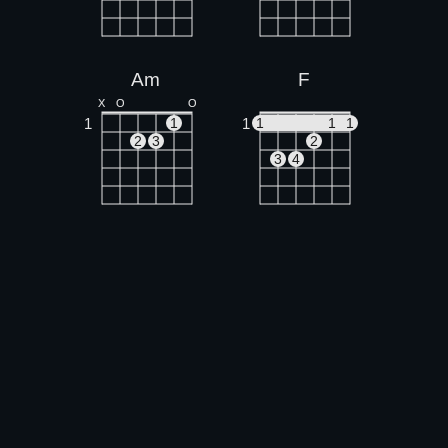
Am
F
X
O
O
1
1
1
1
1
1
2
3
2
3
4