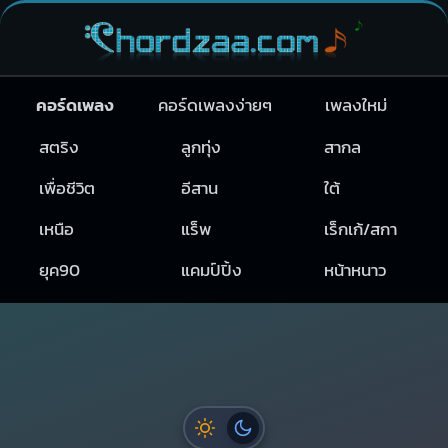
คอร์ดเพลง
คอร์ดเพลงง่ายๆ
เพลงใหม่
สตริง
ลูกทุ่ง
สากล
เพื่อชีวิต
อีสาน
ใต้
เหนือ
แร็พ
เร็กเก้/สกา
ยุค90
แคมป์ปิ้ง
หน้าหนาว