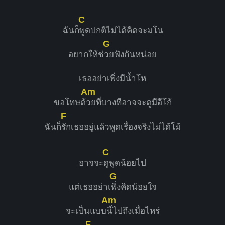
C
ฉันก็
พูดปกติไม่ได้คิดจะมโน
G
อยากให้ช่
วยฟังกันหน่อย
เธออย่าเพิ่งมีน้ำโห
Am
ขอโทษด้
วยที่บางทีอาจจะดูมีอีโก้
F
ฉันก็
รักเธออยู่แล้วพูดเรื่องจริงไม่ได้โม้
C
อาจจะ
ดูพูดน้อยไป
G
แต่เธออย่าเ
พิ่งคิดน้อยใจ
Am
จะเป็นแบบ
นี้ไปถึงเมื่อไหร่
F