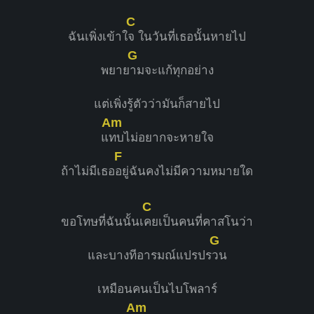
C
ฉันเพิ่งเข้าใ
จ ในวันที่เธอนั้นหายไป
G
พยาย
ามจะแก้ทุกอย่าง
แต่เพิ่งรู้ตัวว่ามันก็สายไป
Am
แ
ทบไม่อยากจะหายใจ
F
ถ้าไม่มีเธอ
อยู่ฉันคงไม่มีความหมายใด
C
ขอโทษที่ฉันนั้นเ
คยเป็นคนที่คาสโนว่า
G
และบางทีอารมณ์แปรปร
วน
เหมือนคนเป็นไบโพลาร์
Am