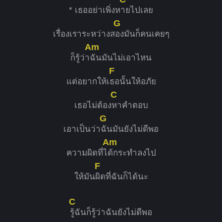
* เธออย่าเพิ่งห
ายไปเลย
G
เรื่องเราระหว่างส
องมันก็คนเคยๆ
Am
ก็รู้ว่า
ฉันมันไม่เอาไหน
F
แต่อยากให้เ
ธอนั้นให้อภัย
C
เธอไม่ต้อง
หาคำตอบ
G
เอาเป็นว่า
ฉันมันยังไม่ดีพอ
Am
ความผิดที่ไ
ด้กระทำลงไป
F
ให้มัน
ผิดที่ฉันก็ได้นะ
C
รู้ฉันก็รู้ว่าฉันยังไม่ดีพอ