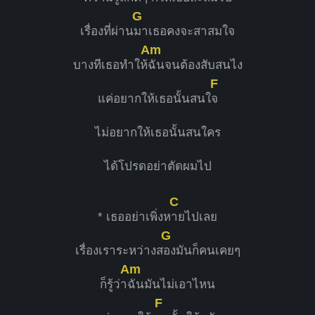
G
เรื่องที่ผ่าน
มาเธอคงจะสาสมใจ
Am
บางทีเธอทำให้
ฉันจนต้องสับสนไง
F
แค่อยากให้เธอนั้นสนใ
จ
ไม่อยากให้เธอนั้นสนใคร
ได้โปรดอย่าตัดผมไป
C
* เธออย่าเพิ่งห
ายไปเลย
G
เรื่องเราระหว่างส
องมันก็คนเคยๆ
Am
ก็รู้ว่า
ฉันมันไม่เอาไหน
F