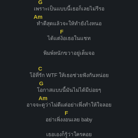
G
เพ
ราะเป็นแบบนี้เธอก็เลยไม่รีรอ
Am
ทำดีสุดแล้วจะให้ทำยังไงหนอ
F
ได้แต่
ง้อเธอในแชท
พิมพ์หนักขวาอยู่เต็มจอ
C
โอ้ที่
รัก WTF ให้เธอช่วยฟังกันหน่อย
G
โ
อกาสแบบนี้มันไม่ได้มีบ่อยๆ
Am
อาจจะ
ดูว่าไม่ดีแต่อย่าเพึ่งทำให้ใจลอย
F
อย่าเพิ่งง
อนเลย baby
เธอเองก็รู้ว่าใครคอย