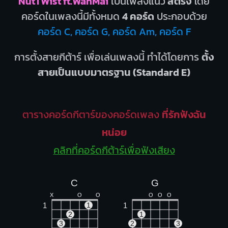
NutTWist ft.WanMai
เป็นเพลงแนว
สตริง
โดย
คอร์ดในเพลงนี้มีทั้งหมด
4 คอร์ด
ประกอบด้วย
คอร์ด C, คอร์ด G, คอร์ด Am, คอร์ด F
การตั้งสายกีต้าร์ เพื่อเล่นเพลงนี้ ทำได้โดยการ
ตั้ง
สายเป็นแบบมาตรฐาน (Standard E)
ตารางคอร์ดกีตาร์ของคอร์ดเพลง
ที่รักฟังฉัน
หน่อย
คลิกที่คอร์ดกีต้าร์เพื่อฟังเสียง
C
G
X
O
O
O
O
O
1
1
1
2
1
3
2
3