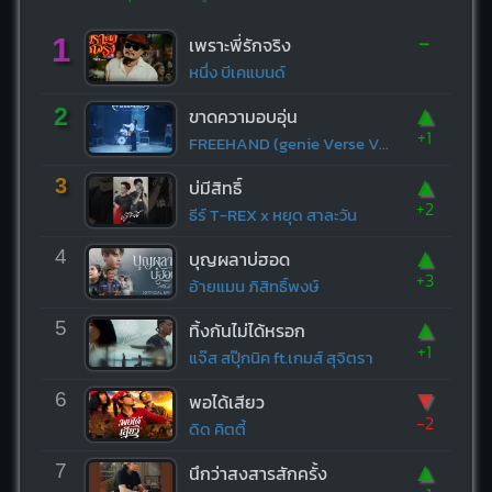
-
1
เพราะพี่รักจริง
หนึ่ง บีเคแบนด์
▲
2
ขาดความอบอุ่น
+1
FREEHAND (genie Verse Vol.1)
▲
3
บ่มีสิทธิ์
+2
ธีร์ T-REX x หยุด สาละวัน
▲
4
บุญผลาบ่ฮอด
+3
อ้ายแมน ภิสิทธิ์พงษ์
▲
5
ทิ้งกันไม่ได้หรอก
+1
แจ๊ส สปุ๊กนิค ft.เกมส์ สุจิตรา
▼
6
พอได้เสียว
-2
ดิด คิตตี้
▲
7
นึกว่าสงสารสักครั้ง