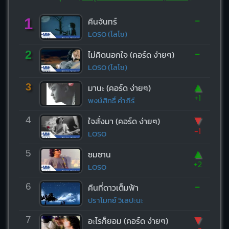
-
1
คืนจันทร์
LOSO (โลโซ)
-
2
ไม่คิดนอกใจ (คอร์ด ง่ายๆ)
LOSO (โลโซ)
▲
3
มานะ (คอร์ด ง่ายๆ)
+1
พงษ์สิทธิ์ คำภีร์
▼
4
ใจสั่งมา (คอร์ด ง่ายๆ)
-1
LOSO
▲
5
ซมซาน
+2
LOSO
-
6
คืนที่ดาวเต็มฟ้า
ปราโมทย์ วิเลปะนะ
▼
7
อะไรก็ยอม (คอร์ด ง่ายๆ)