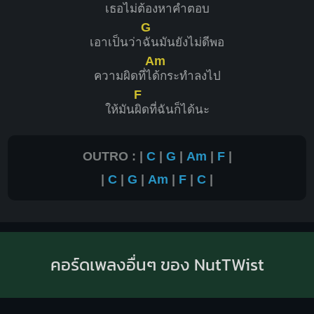
เธอไม่ต้อง
หาคำตอบ
G
เอาเป็นว่า
ฉันมันยังไม่ดีพอ
Am
ความผิดที่ไ
ด้กระทำลงไป
F
ให้มัน
ผิดที่ฉันก็ได้นะ
OUTRO : |
C
|
G
|
Am
|
F
|
|
C
|
G
|
Am
|
F
|
C
|
คอร์ดเพลงอื่นๆ ของ NutTWist