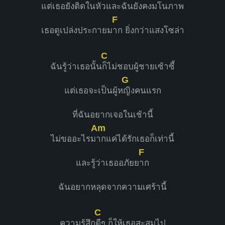
แต่เธอยังติดใน
หัวและฉันยังคงมโนภาพ
F
เธอดูเปล่งประกายม
าก ยิ่งกว่าแสงโซล่า
C
ฉันรู้ว่าเธอนั้น
ก็ไม่ชอบผู้ชายเซ้าซี้
G
แต่เธอจะเป็นผู้ห
ญิงคนแรก
ที่ฉันอยากเจอในเช้านี้
Am
ไม่ขออะไรม
ากแค่ได้รักเธอก็เท่านี้
F
และรู้ว่าเธออภัยย
าก
ฉันอยากหลุดจากความเศร้านี้
C
ความรู้สึก
ดีๆ ก็ให้เธอสะสมไป