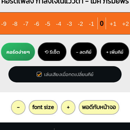
คอร์ดเพลง กำลังใจในแววตา - ไมค์ ภิรมย์พร
0
-9
-8
-7
-6
-5
-4
-3
-2
-1
+1
+2
คอร์ดง่ายๆ
⟲ รีเซ็ต
− ลดคีย์
+ เพิ่มคีย์
เล่นเสียงเมื่อกดเปลี่ยนคีย์
-
font size
+
พอดีกับหน้าจอ