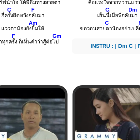
ร์ฟน้ำใ
จ ให้
พี่ดื่มทางส
ายตา
คือแรงใ
จจากหวานแว
C
F
G
Dm
กี่ค
รั้งผิดหวังก
ลับมา
เย็น
นี้เมื่อพี่กลับ
มา
Am
C
แววตาน้องยัง
ยิ้มให้
ขอวอนสาย
ตาน้องอย่าเปลี่
F
Gm
าทุกค
รั้ง ก็เห็นคำว่าสู้ต่อไ
ป
INSTRU : |
Dm
C
|