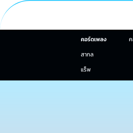
คอร์ดเพลง
ค
สากล
แร็พ