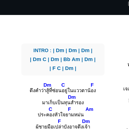
INTRO : |
Dm
|
Dm
|
Dm
|
|
Dm
C
|
Dm
|
Bb
Am
|
Dm
|
|
F
C
|
Dm
|
Dm
C
F
เจ
ดึงคำว่า
สู้ที่ซ่อน
อยู่ในแววตาน้
อง
Dm
มาเก็บเป็นทุน
สำรอง
C
F
Am
ประค
องหัวใจย
ามหม่น
F
Dm
ผู้ชายมือเป
ล่าบังอาจดึงเ
จ้า