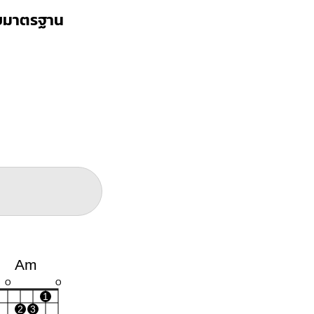
บบมาตรฐาน
Am
O
O
1
2
3