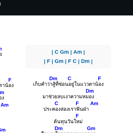
3
m
|
C
Gm
|
Am
|
ย
|
F
|
Gm
|
F
C
|
Dm
|
Dm
C
F
F
เก็บคำว่า
สู้ที่ซ่อน
อยู่ในแววตาน้
อง
ตาน้
อง
Dm
Dm
มาช่วยลบเงาความหม
อง
อง
C
F
Am
Am
ประค
องสองเรา
ฟันฝ่า
่า
F
ต้นทุนวันใ
หม่
Dm
Gm
Gm