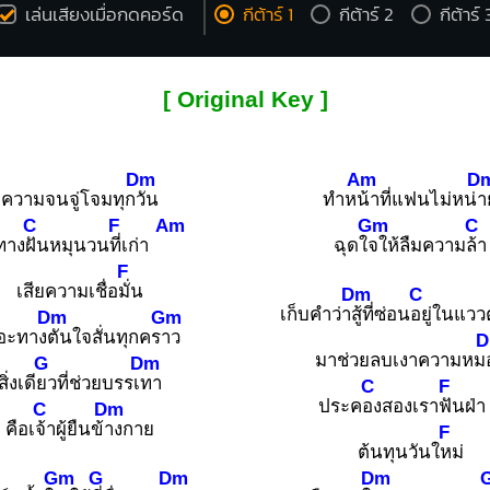
เล่นเสียงเมื่อกดคอร์ด
กีต้าร์ 1
กีต้าร์ 2
กีต้าร์ 
[ Original Key ]
Dm
Am
D
ความจนจู่โจมทุก
วัน
ทำห
น้าที่แฟนไม่หน่
า
C
F
Am
Gm
C
ทาง
ฝันหมุนวน
ที่เก่า
ฉุดใ
จให้ลืมความ
ล้า
F
เสียความเชื่อ
มั่น
Dm
C
เก็บคำว่า
สู้ที่ซ่อน
อยู่ในแวว
Dm
Gm
อะทาง
ตันใจสั่นทุกคร
าว
มาช่วยลบเงาความหม
G
Dm
สิ่งเดี
ยวที่ช่วยบรรเ
ทา
C
F
ประค
องสองเรา
ฟันฝ
C
Dm
คือเ
จ้าผู้ยืนข้
างกาย
F
ต้นทุนวันใ
หม่
Gm
G
Dm
Dm