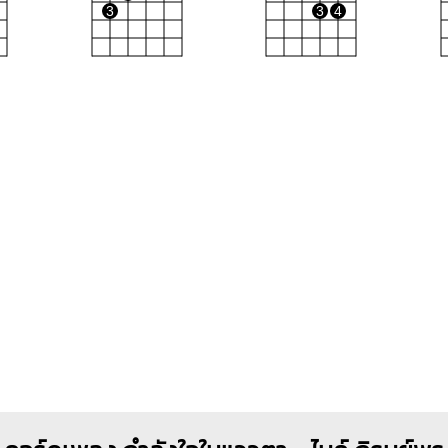
3
3
4
F
Gm
G
O
O
O
O
O
1
1
1
1
1
1
2
1
3
4
2
3
4
2
3