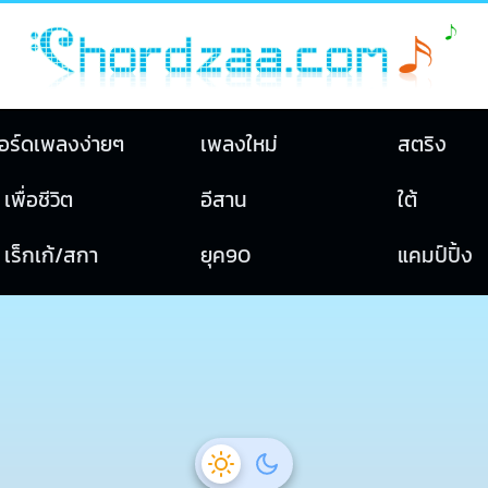
อร์ดเพลงง่ายๆ
เพลงใหม่
สตริง
เพื่อชีวิต
อีสาน
ใต้
เร็กเก้/สกา
ยุค90
แคมป์ปิ้ง