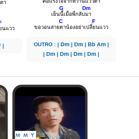
คือแรงใ
จจากหวานแวว
ตา
ว
ตา
G
Dm
เย็น
นี้เมื่อพี่กลับ
มา
C
F
F
ขอวอนสาย
ตาน้องอย่าเปลี่
ยนแวว
ยนแวว
OUTRO : |
Dm
|
Dm
|
Bb
Am
|
F
|
|
Dm
|
Dm
|
Dm
|
Dm
|