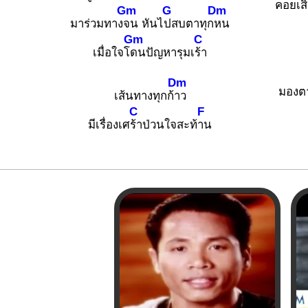
คอยเสิ
Gm
G
Dm
มาร่วมทาง
จน หันไ
ปสบตาทุก
หน
Gm
C
เมื่อใจโ
ดนปัญหารุมเ
ร้า
Dm
มองต
เส้นทางทุกก้
าว
C
F
มีเรื่องเศ
ร้าป่วนใจสะท้
าน