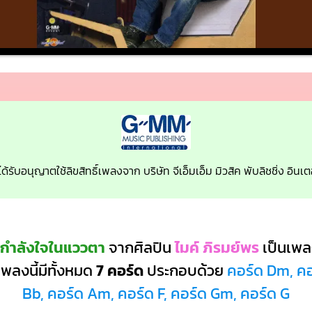
ด้รับอนุญาตใช้ลิขสิทธิ์เพลงจาก บริษัท จีเอ็มเอ็ม มิวสิค พับลิชชิ่ง อิ
 กำลังใจในแววตา
จากศิลปิน
ไมค์ ภิรมย์พร
เป็นเพ
พลงนี้มีทั้งหมด
7 คอร์ด
ประกอบด้วย
คอร์ด Dm, คอ
Bb, คอร์ด Am, คอร์ด F, คอร์ด Gm, คอร์ด G