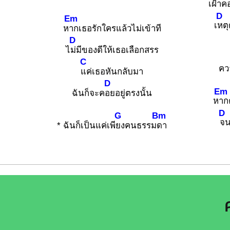
เ
ฝ้าค
D
Em
เ
หตุ
ห
ากเธอรักใครแล้วไม่เข้าที
D
ไ
ม่มีของดีให้เธอเลือกสรร
C
คว
แค่เธอหันกลับมา
D
Em
ฉันก็จะค
อยอยู่ตรงนั้น
ห
าก
D
G
Bm
จน
* ฉันก็เป็นแค่เพี
ยงคนธรรม
ดา