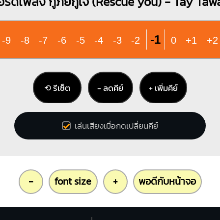
อร์ดเพลง กู้ภัยกู้ใจ (Rescue you) - Tay Taw
-1
-9
-8
-7
-6
-5
-4
-3
-2
0
+1
+2
⟲ รีเซ็ต
− ลดคีย์
+ เพิ่มคีย์
เล่นเสียงเมื่อกดเปลี่ยนคีย์
-
font size
+
พอดีกับหน้าจอ