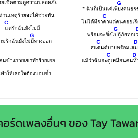
อยเช็คตามดูความปลอดภัย
G
* ฉันก็เป็นแค่เพี
ยงคนธร
ด่วนเหตุร้ายจะได้ช่วยทัน
C
ไม่ได้มีรา
คาแต่คนคอยเรี
C
แต่รักฉันยังไม่มี
G
พร้อมจะซิ่งไ
ปกู้ภัยทุกเ
G
ามรักฉันยังไม่
มีทางออก
C
D
สแ
ตนด์บายพร้อมเส
ม
C
D
คนข้างกายเขาทำร้ายเธอ
แม้ว่าฉันจะ
ดูเหมือนคน
ทั
ทำให้เธอใจต้องบอบช้ำ
คอร์ดเพลงอื่นๆ ของ Tay Tawa