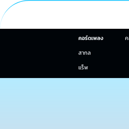
คอร์ดเพลง
ค
สากล
แร็พ