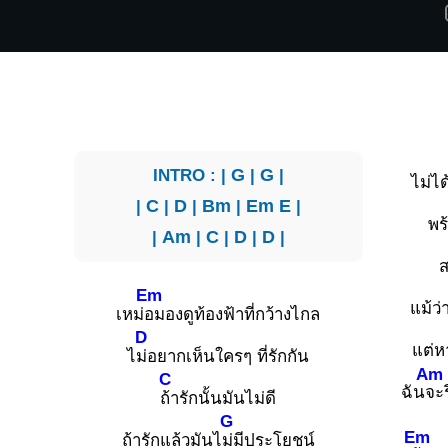
INTRO : |
G
|
G
|
ไม่ได
|
C
|
D
|
Bm
|
Em
E
|
พร
|
Am
|
C
|
D
|
D
|
Em
แม้ว
เหม่
อมองดูท้องฟ้าที่กว้างไกล
D
แต่ห
ไ
ม่อยากเห็นใครๆ ที่รักกัน
Am
C
ฉัน
จะ
ถ้ารักนั้นมันไม่ดี
G
Em
ถ้ารักแล้วมันไ
ม่มีประโยชน์