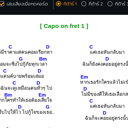
เล่นเสียงเมื่อกดคอร์ด
กีต้าร์ 1
กีต้าร์ 2
กีต้าร์ 
[ Capo on fret 1 ]
C
D
C
้มีรา
คาแต่คนคอยเรียก
หา
แค่เธอหันกลับมา
G
Bm
D
้อมจะซิ่งไ
ปกู้ภัยทุกเว
ลา
ฉันก็ยังคงค
อยอยู่ตรงน
C
D
สแ
ตนด์บายพร้อมเส
มอ
Em
ห
ากเธอรักใครแล้วไม่เข
C
D
่าฉันจะ
ดูเหมือนคน
ทั่วๆ ไป
D
ไ
ม่มีของดีให้เธอเลือก
Bm
Em
ากใ
ครทำให้เธอต้องเ
สียใจ
C
แค่เธอหันกลับมา
D
G
รีบไปให้ไ
ว ไปกู้ใจของเ
ธอ..
D
ฉันก็จะค
อยอยู่ตรงนั้