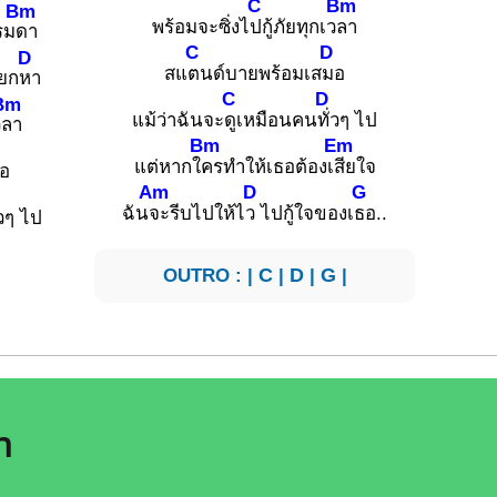
C
Bm
Bm
พร้อมจะซิ่งไ
ปกู้ภัยทุกเว
ลา
รม
ดา
C
D
D
สแ
ตนด์บายพร้อมเส
มอ
ยก
หา
C
D
Bm
แม้ว่าฉันจะ
ดูเหมือนคน
ทั่วๆ ไป
ว
ลา
Bm
Em
แต่หากใ
ครทำให้เธอต้องเ
สียใจ
อ
Am
D
G
ฉัน
จะรีบไปให้ไ
ว ไปกู้ใจของเ
ธอ..
่วๆ ไป
OUTRO : |
C
|
D
|
G
|
n