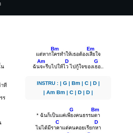
3
Bm
Em
แต่หากใ
ครทำให้เธอต้องเ
สียใจ
Am
D
G
ั้น
ฉัน
จะรีบไปให้ไ
ว ไปกู้ใจของเ
ธอ..
INSTRU : |
G
|
Bm
|
C
|
D
|
้าที
|
Am
Bm
|
C
|
D
|
D
|
สรร
G
Bm
* ฉันก็เป็นแค่เพี
ยงคนธรรม
ดา
C
D
น
ไม่ได้มีรา
คาแต่คนคอยเรียก
หา