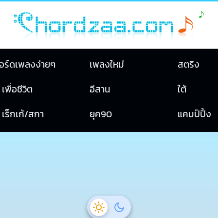
อร์ดเพลงง่ายๆ
เพลงใหม่
สตริง
เพื่อชีวิต
อีสาน
ใต้
เร็กเก้/สกา
ยุค90
แคมป์ปิ้ง