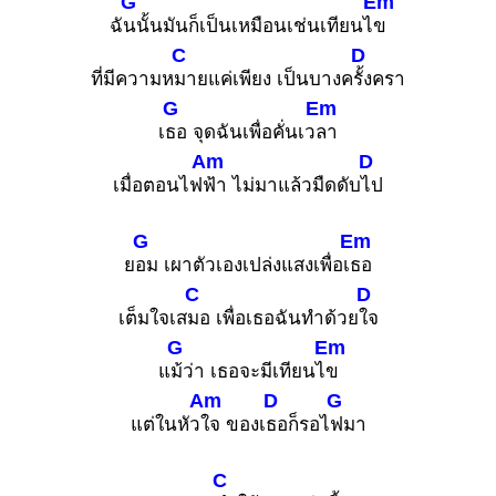
G
Em
ฉั
นนั้นมันก็เป็นเหมือนเช่นเทียนไ
ข
C
D
ที่มีความห
มายแค่เพียง เป็นบางค
รั้งครา
G
Em
เ
ธอ จุดฉันเพื่อคั่นเว
ลา
Am
D
เมื่อตอนไฟ
ฟ้า ไม่มาแล้วมืดดับ
ไป
G
Em
ย
อม เผาตัวเองเปล่งแสงเพื่อเ
ธอ
C
D
เต็มใจเส
มอ เพื่อเธอฉันทำด้วย
ใจ
G
Em
แ
ม้ว่า เธอจะมีเทียนไ
ข
Am
D
G
แต่ในหัว
ใจ ของเ
ธอก็รอไ
ฟมา
C