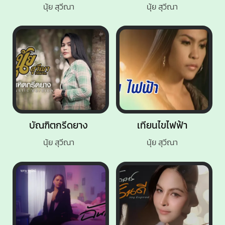
นุ้ย สุวีณา
นุ้ย สุวีณา
บัณฑิตกรีดยาง
เทียนไขไฟฟ้า
นุ้ย สุวีณา
นุ้ย สุวีณา