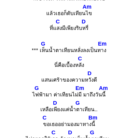
Am
แล้วเธอก็ดับเทียน
ไข
C
D
ที่แ
สงมีเพียงริบ
หรี่
G
Em
*** เ
ห็นน้ำตาเทียนหลั่งลงเป็นท
าง
C
นี่คือเบื้องห
ลัง
D
แสนเศร้าของความห
วังดี
G
Em
Am
ไ
ฟฟ้ามา ค่าเทียนไม่
มี มาถึงวัน
นี้
D
G
เหลือเ
พียงแค่น้ำ
ตาเทียน..
C
Bm
ขอเธออย่ามองมาทาง
นี้
C
D
G