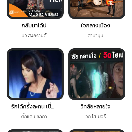
กลับมาได้บ่
ใจกลางเมือง
บิว สงกรานต์
ลาบานูน
รักได้ครั้งละคน เชื่อใจได้คนละครั้ง
วิทลัยหลายใจ
ตั๊กแตน ชลดา
วิด ไฮเปอร์