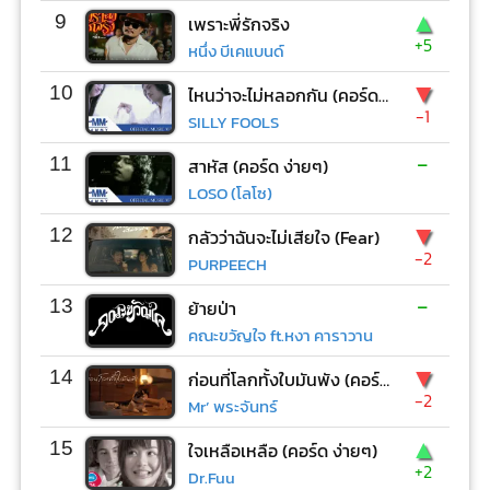
▲
9
เพราะพี่รักจริง
+5
หนึ่ง บีเคแบนด์
▼
10
ไหนว่าจะไม่หลอกกัน (คอร์ด ง่ายๆ)
-1
SILLY FOOLS
-
11
สาหัส (คอร์ด ง่ายๆ)
LOSO (โลโซ)
▼
12
กลัวว่าฉันจะไม่เสียใจ (Fear)
-2
PURPEECH
-
13
ย้ายป่า
คณะขวัญใจ ft.หงา คาราวาน
▼
14
ก่อนที่โลกทั้งใบมันพัง (คอร์ด ง่ายๆ)
-2
Mr’ พระจันทร์
▲
15
ใจเหลือเหลือ (คอร์ด ง่ายๆ)
+2
Dr.Fuu