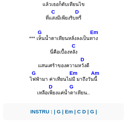
แล้วเธอก็ดับเทียน
ไข
C
D
ที่แ
สงมีเพียงริบ
หรี่
G
Em
*** เ
ห็นน้ำตาเทียนหลั่งลงเป็นท
าง
C
นี่คือเบื้องห
ลัง
D
แสนเศร้าของความห
วังดี
G
Em
Am
ไ
ฟฟ้ามา ค่าเทียนไม่
มี มาถึงวัน
นี้
D
G
เหลือเ
พียงแค่น้ำ
ตาเทียน..
INSTRU : |
G
|
Em
|
C
D
|
G
|