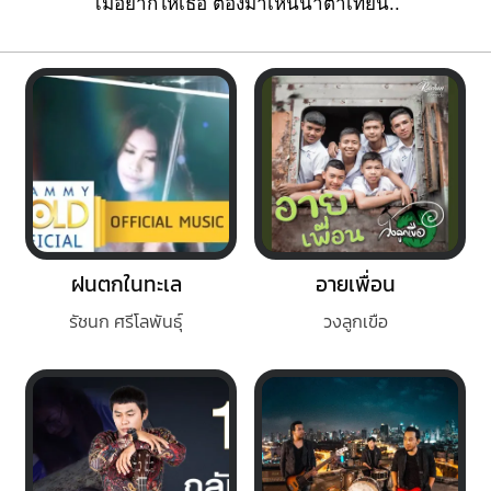
ไม่อยากให้เ
ธอ ต้อง
มาเห็นน้ำ
ตาเทียน..
ฝนตกในทะเล
อายเพื่อน
รัชนก ศรีโลพันธุ์
วงลูกเขือ