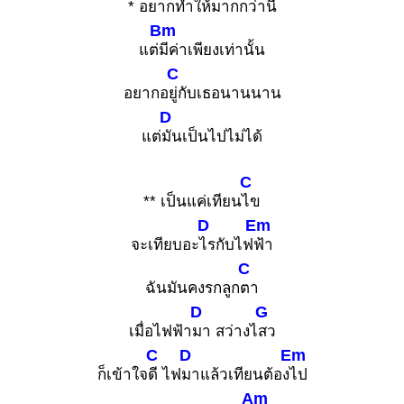
* อยาก
ทำให้มากกว่านี้
Bm
แต่
มีค่าเพียงเท่านั้น
C
อยากอ
ยู่กับเธอนานนาน
D
แต่
มันเป็นไปไม่ได้
C
** เป็นแค่เทียน
ไข
D
Em
จะเทียบอะ
ไรกับไฟ
ฟ้า
C
ฉันมันคงรกลูก
ตา
D
G
เมื่อไฟฟ้า
มา สว่างไ
สว
C
D
Em
ก็เข้าใจ
ดี ไฟ
มาแล้วเทียนต้อง
ไป
Am