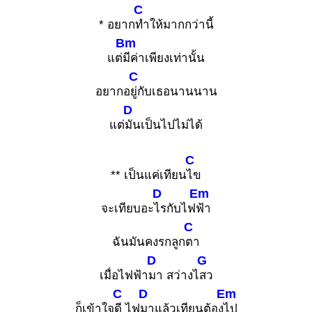
C
* อยาก
ทำให้มากกว่านี้
Bm
แต่
มีค่าเพียงเท่านั้น
C
อยากอ
ยู่กับเธอนานนาน
D
แต่
มันเป็นไปไม่ได้
C
** เป็นแค่เทียน
ไข
D
Em
จะเทียบอะ
ไรกับไฟ
ฟ้า
C
ฉันมันคงรกลูก
ตา
D
G
เมื่อไฟฟ้า
มา สว่างไ
สว
C
D
Em
ก็เข้าใจ
ดี ไฟ
มาแล้วเทียนต้อง
ไป