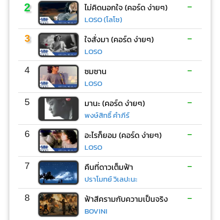
-
2
ไม่คิดนอกใจ (คอร์ด ง่ายๆ)
LOSO (โลโซ)
-
3
ใจสั่งมา (คอร์ด ง่ายๆ)
LOSO
-
4
ซมซาน
LOSO
-
5
มานะ (คอร์ด ง่ายๆ)
พงษ์สิทธิ์ คำภีร์
-
6
อะไรก็ยอม (คอร์ด ง่ายๆ)
LOSO
-
7
คืนที่ดาวเต็มฟ้า
ปราโมทย์ วิเลปะนะ
-
8
ฟ้าสีครามกับความเป็นจริง
BOVINI