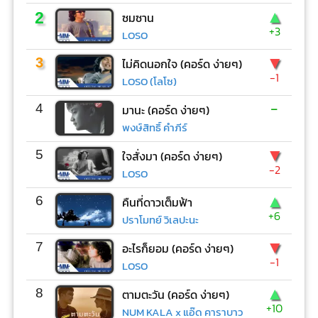
▲
2
ซมซาน
+3
LOSO
▼
3
ไม่คิดนอกใจ (คอร์ด ง่ายๆ)
-1
LOSO (โลโซ)
-
4
มานะ (คอร์ด ง่ายๆ)
พงษ์สิทธิ์ คำภีร์
▼
5
ใจสั่งมา (คอร์ด ง่ายๆ)
-2
LOSO
▲
6
คืนที่ดาวเต็มฟ้า
+6
ปราโมทย์ วิเลปะนะ
▼
7
อะไรก็ยอม (คอร์ด ง่ายๆ)
-1
LOSO
▲
8
ตามตะวัน (คอร์ด ง่ายๆ)
+10
NUM KALA x แอ๊ด คาราบาว