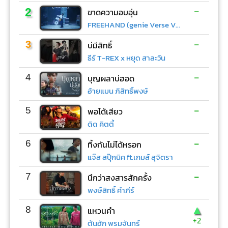
-
2
ขาดความอบอุ่น
FREEHAND (genie Verse Vol.1)
-
3
บ่มีสิทธิ์
ธีร์ T-REX x หยุด สาละวัน
-
4
บุญผลาบ่ฮอด
อ้ายแมน ภิสิทธิ์พงษ์
-
5
พอได้เสียว
ดิด คิตตี้
-
6
ทิ้งกันไม่ได้หรอก
แจ๊ส สปุ๊กนิค ft.เกมส์ สุจิตรา
-
7
นึกว่าสงสารสักครั้ง
พงษ์สิทธิ์ คำภีร์
▲
8
แหวนคำ
+2
ต้นฮัก พรมจันทร์