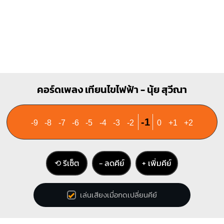
คอร์ดเพลง เทียนไขไฟฟ้า - นุ้ย สุวีณา
-1
-9
-8
-7
-6
-5
-4
-3
-2
0
+1
+2
⟲ รีเซ็ต
− ลดคีย์
+ เพิ่มคีย์
เล่นเสียงเมื่อกดเปลี่ยนคีย์