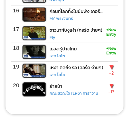
-
16
ก่อนที่โลกทั้งใบมันพัง (คอร์ด ง่ายๆ)
Mr’ พระจันทร์
+New
17
ชาวนากับงูเห่า (คอร์ด ง่ายๆ)
Entry
Fly
+New
18
เธอจะรู้บ้างไหม
Entry
เสก โลโซ
▼
19
เหงา คิดถึง รอ (คอร์ด ง่ายๆ)
-2
เสก โลโซ
▼
20
ย้ายป่า
-13
คณะขวัญใจ ft.หงา คาราวาน