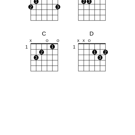
1
2
3
2
3
C
D
X
O
O
X
X
O
1
1
1
2
1
2
3
3
Am
Bm
X
O
O
X
1
1
1
2
3
1
1
2
3
4