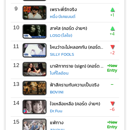
▲
9
เพราะพี่รักจริง
+1
หนึ่ง บีเคแบนด์
▲
10
สาหัส (คอร์ด ง่ายๆ)
+4
LOSO (โลโซ)
▼
11
ไหนว่าจะไม่หลอกกัน (คอร์ด ง่ายๆ)
-2
SILLY FOOLS
+New
12
นาฬิกาทราย (sign) (คอร์ด ง่ายๆ)
Entry
โบกี้ไลอ้อน
-
13
ฟ้าสีครามกับความเป็นจริง
BOVINI
▼
14
ใจเหลือเหลือ (คอร์ด ง่ายๆ)
-6
Dr.Fuu
+New
15
แพ้ทาง
Entry
ลาบานูน