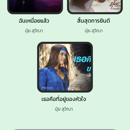
ฉันเหนื่อยแล้ว
สิ้นสุดการยินดี
นุ้ย สุวีณา
นุ้ย สุวีณา
เธอคือที่อยู่ของหัวใจ
นุ้ย สุวีณา