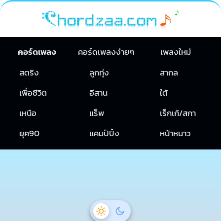
คอร์ดเพลง
คอร์ดเพลงง่ายๆ
เพลงใหม่
สตริง
ลูกทุ่ง
สากล
เพื่อชีวิต
อีสาน
ใต้
เหนือ
แร็พ
เร็กเก้/สกา
ยุค90
แคมป์ปิ้ง
หน้าหนาว