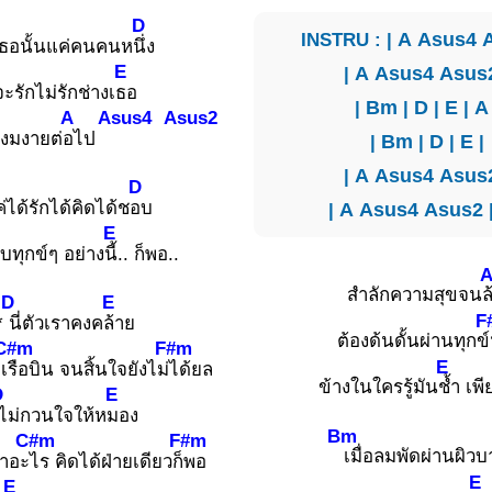
D
INSTRU : |
A
Asus4
เธอนั้นแค่คนคนห
นึ่ง
E
|
A
Asus4
Asus
จะรักไม่รักช่างเ
ธอ
|
Bm
|
D
|
E
|
A
A
Asus4
Asus2
นงมงายต่
อไป
|
Bm
|
D
|
E
|
|
A
Asus4
Asus
D
่ได้รักได้คิดได้ช
อบ
|
A
Asus4
Asus2
E
บทุกข์ๆ อย่าง
นี้.. ก็พอ..
สำลักความสุขจน
ล
D
E
F
*
นี่ตัวเราคงค
ล้าย
ต้องด้นดั้นผ่านทุกข์
C#m
F#m
E
เ
รือบิน จนสิ้นใจยังไม่
ได้ยล
ข้างในใครรู้มัน
ช้ำ เพี
D
E
ไม่กวนใจให้ห
มอง
Bm
C#m
F#m
เมื่อลมพัดผ่านผิวบ
่าอะ
ไร คิดได้ฝ่ายเดียวก็
พอ
E
E