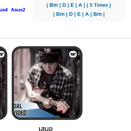
ย
|
Bm
|
D
|
E
|
A
| ( 5 Times )
us4
Asus2
|
Bm
|
D
|
E
|
A
|
Bm
|
เสมอ