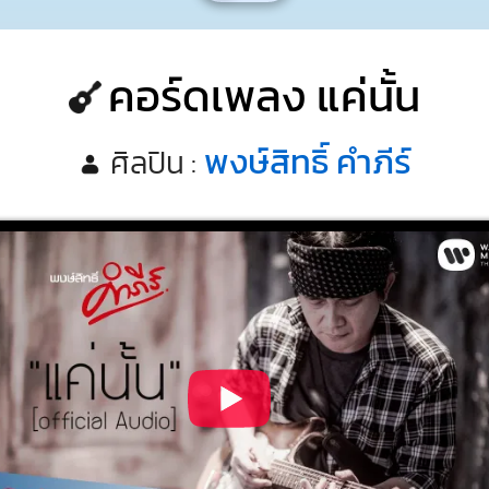
คอร์ดเพลง แค่นั้น
พงษ์สิทธิ์ คำภีร์
ศิลปิน :