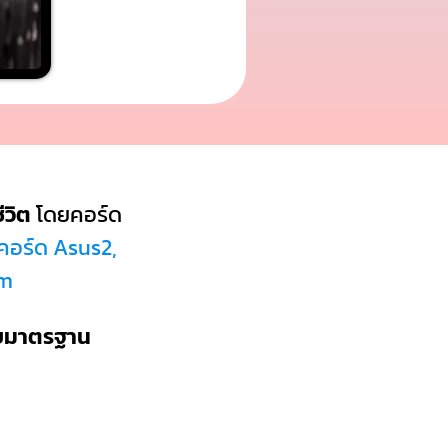
ีวิต
โดยคอร์ด
 คอร์ด Asus2,
#m
บบมาตรฐาน