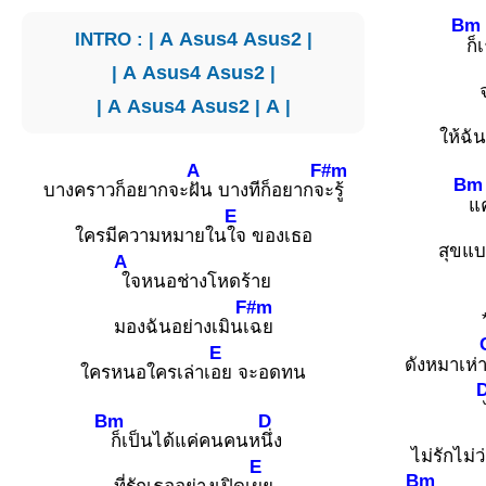
Bm
INTRO : |
A
Asus4
Asus2
|
ก็
|
A
Asus4
Asus2
|
|
A
Asus4
Asus2
|
A
|
ให้ฉั
A
F#m
Bm
บางคราวก็อยากจะ
ฝัน บางทีก็อยากจ
ะรู้
แค
E
ใครมีความหมายใน
ใจ ของเธอ
สุขแบ
A
ใจหนอช่างโหดร้าย
F#m
มองฉันอย่างเมินเ
ฉย
E
ดังหมาเห่า
ใครหนอใครเล่าเ
อย จะอดทน
Bm
D
ก็เป็นได้แค่คนคนห
นึ่ง
ไม่รักไม่ว
E
Bm