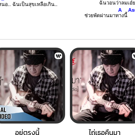
ฉันวอนว่าลมเ
อ๋
ห
นอ.. ฉันเป็นสุขเหลือเกิน..
A
As
ช่วยพัดผ่านมาท
างนี้
อยู่ตรงนี้
ไถ่เธอคืนมา