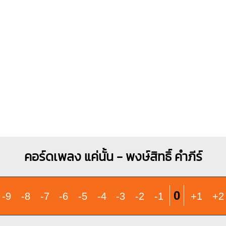
คอร์ดเพลง แค่นั้น - พงษ์สิทธิ์ คำภีร์
0
-9
-8
-7
-6
-5
-4
-3
-2
-1
+1
+2