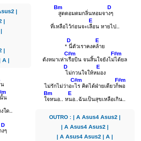
Bm
D
Asus2
|
สูดดอมดมกลิ่นหอมจา
งๆ
E
2
|
ที่เหลือไว้ก่อนจะเ
ลือน หายไป..
|
D
E
*
นี่ตัวเราคงค
ล้าย
2
|
C#m
F#m
ดังหมาเห่าเ
รือบิน จนสิ้นใจยังไม่
ได้ยล
|
A
|
D
E
ไม่กวนใจให้ห
มอง
A
C#m
F#m
้น
ไม่รักไม่ว่าอะ
ไร คิดได้ฝ่ายเดียวก็
พอ
#m
Bm
E
นั้น
ใ
จหนอ.. ห
นอ..ฉันเป็นสุขเหลือเกิน..
ยงใด..
OUTRO : |
A
Asus4
Asus2
|
D
|
A
Asus4
Asus2
|
า
งๆ
|
A
Asus4
Asus2
|
A
|