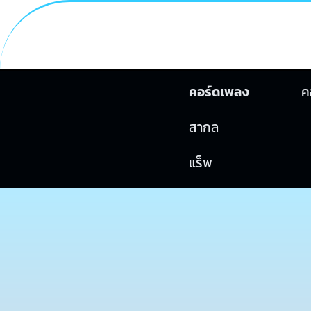
คอร์ดเพลง
ค
สากล
แร็พ