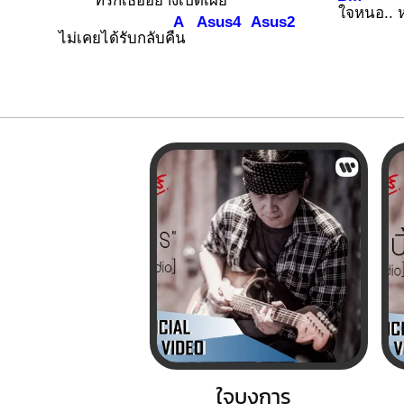
ที่รักเธออย่างเปิดเ
ผย
ใ
จหนอ.. 
A
Asus4
Asus2
ไม่เคยได้รับกลับคื
น
ใจบงการ