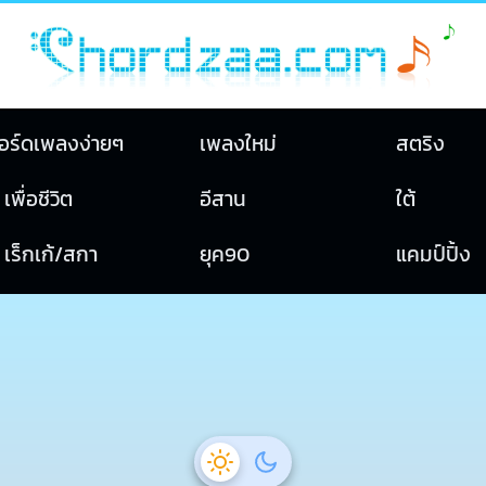
อร์ดเพลงง่ายๆ
เพลงใหม่
สตริง
เพื่อชีวิต
อีสาน
ใต้
เร็กเก้/สกา
ยุค90
แคมป์ปิ้ง