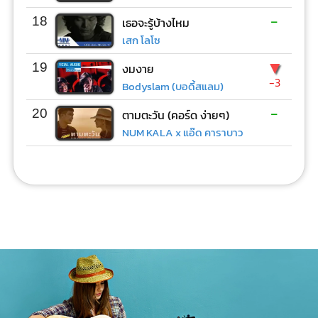
-
18
เธอจะรู้บ้างไหม
เสก โลโซ
▼
19
งมงาย
-3
Bodyslam (บอดี้สแลม)
-
20
ตามตะวัน (คอร์ด ง่ายๆ)
NUM KALA x แอ๊ด คาราบาว