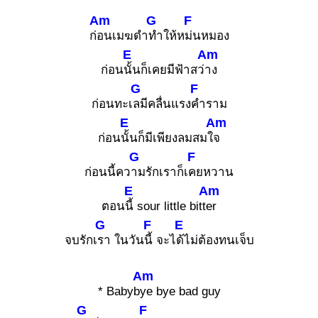
Am
G
F
ก่
อนเมฆดำ
ทำให้ห
ม่นหมอง
E
Am
ก่อน
นั้นก็เคยมีฟ้าสว่
าง
G
F
ก่อนทะเ
ลมีคลื่นแรง
คำราม
E
Am
ก่อน
นั้นก็มีเพียงลมสมใ
จ
G
F
ก่อนนี้คว
ามรักเราก็เ
คยหวาน
E
Am
ตอน
นี้ sour little bitt
er
G
F
E
จบรักเ
รา ในวัน
นี้ จะไ
ด้ไม่ต้องทนเจ็บ
Am
* Babyb
ye bye bad guy
G
F