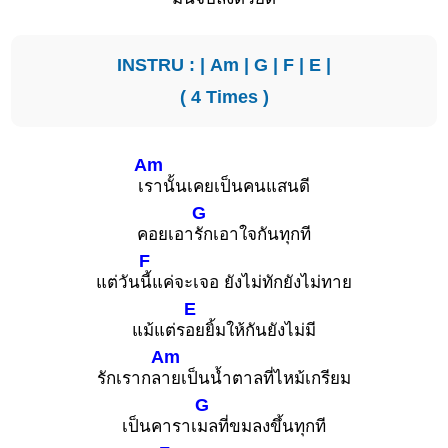
INSTRU : |
Am
|
G
|
F
|
E
|
( 4 Times )
Am
เ
รานั้นเคยเป็นคนแสนดี
G
คอยเอา
รักเอาใจกันทุกที
F
แต่วัน
นี้แค่จะเจอ ยังไม่ทักยังไม่ทาย
E
แม้แต่ร
อยยิ้มให้กันยังไม่มี
Am
รักเรากล
ายเป็นน้ำตาลที่ไหม้เกรียม
G
เป็นคาราเ
มลที่ขมลงขึ้นทุกที