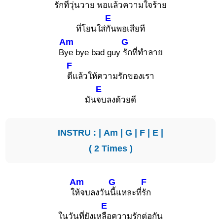
รักที่วุ่นวาย
พอแล้วความใจร้าย
E
ที่โยนใส่
กันพอเสียที
Am
G
B
ye bye bad guy
รักที่ทำลาย
F
ดีแล้วให้ความรักของเรา
E
มัน
จบลงด้วยดี
INSTRU : |
Am
|
G
|
F
|
E
|
( 2 Times )
Am
G
F
ใ
ห้จบลงวัน
นี้แหละที่
รัก
E
ในวันที่ยังเห
ลือความรักต่อกัน