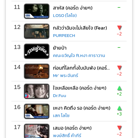
-
11
สาหัส (คอร์ด ง่ายๆ)
LOSO (โลโซ)
▼
12
กลัวว่าฉันจะไม่เสียใจ (Fear)
-2
PURPEECH
-
13
ย้ายป่า
คณะขวัญใจ ft.หงา คาราวาน
▼
14
ก่อนที่โลกทั้งใบมันพัง (คอร์ด ง่ายๆ)
-2
Mr’ พระจันทร์
▲
15
ใจเหลือเหลือ (คอร์ด ง่ายๆ)
+2
Dr.Fuu
▲
16
เหงา คิดถึง รอ (คอร์ด ง่ายๆ)
+3
เสก โลโซ
▼
17
เสมอ (คอร์ด ง่ายๆ)
-2
พงษ์สิทธิ์ คำภีร์