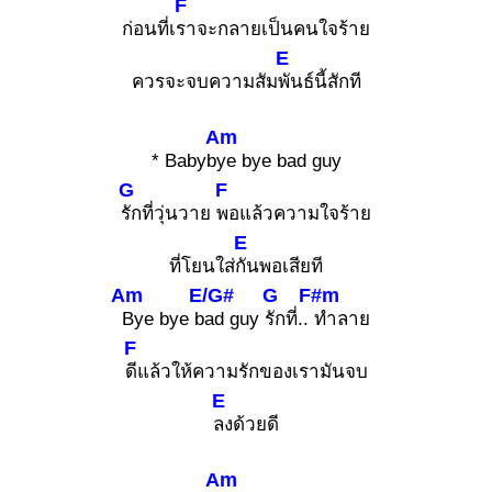
F
ก่อนที่เ
ราจะกลายเป็นคนใจร้าย
E
ควรจะจบความสัม
พันธ์นี้สักที
Am
* Babyb
ye bye bad guy
G
F
รักที่วุ่นวาย
พอแล้วความใจร้าย
E
ที่โยนใส่
กันพอเสียที
Am
E/G#
G
F#m
Bye bye b
ad guy
รักที่..
ทำลาย
F
ดีแล้วให้ความรักของเรามันจบ
E
ลงด้วยดี
Am