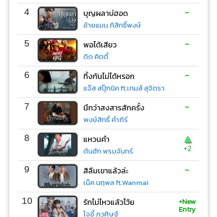
-
4
บุญผลาบ่ฮอด
อ้ายแมน ภิสิทธิ์พงษ์
-
5
พอได้เสียว
ดิด คิตตี้
-
6
ทิ้งกันไม่ได้หรอก
แจ๊ส สปุ๊กนิค ft.เกมส์ สุจิตรา
-
7
นึกว่าสงสารสักครั้ง
พงษ์สิทธิ์ คำภีร์
▲
8
แหวนคำ
+2
ต้นฮัก พรมจันทร์
-
9
สิลืมเขาแล้วล่ะ
เน็ค นฤพล ft.Wanmai
+New
10
รักไม่ไหวแล้วโว้ย
Entry
โจอี้ ภูวศิษฐ์