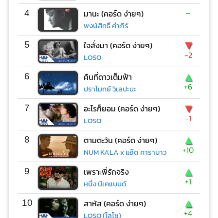
-
4
มานะ (คอร์ด ง่ายๆ)
พงษ์สิทธิ์ คำภีร์
▼
5
ใจสั่งมา (คอร์ด ง่ายๆ)
-2
LOSO
▲
6
คืนที่ดาวเต็มฟ้า
+6
ปราโมทย์ วิเลปะนะ
▼
7
อะไรก็ยอม (คอร์ด ง่ายๆ)
-1
LOSO
▲
8
ตามตะวัน (คอร์ด ง่ายๆ)
+10
NUM KALA x แอ๊ด คาราบาว
▲
9
เพราะพี่รักจริง
+1
หนึ่ง บีเคแบนด์
▲
10
สาหัส (คอร์ด ง่ายๆ)
+4
LOSO (โลโซ)