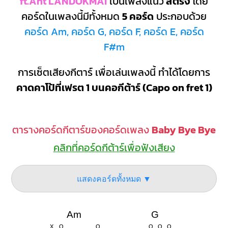
ft.Ant LANDOKMAI
เป็นเพลงแนว
สตริง
โดย
คอร์ดในเพลงนี้มีทั้งหมด
5 คอร์ด
ประกอบด้วย
คอร์ด Am, คอร์ด G, คอร์ด F, คอร์ด E, คอร์ด
F#m
การเซ็ตเสียงกีตาร์ เพื่อเล่นเพลงนี้ ทำได้โดยการ
คาดคาโป้ที่เฟรต 1 บนคอกีต้าร์ (Capo on fret 1)
ตารางคอร์ดกีตาร์ของคอร์ดเพลง
Baby Bye Bye
คลิกที่คอร์ดกีต้าร์เพื่อฟังเสียง
แสดงคอร์ดทั้งหมด ▼
Am
G
X
O
O
O
O
O