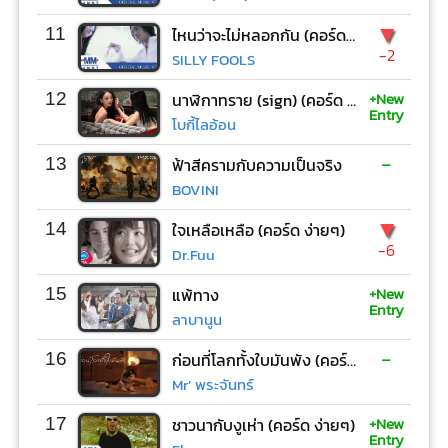
▼
11
ไหนว่าจะไม่หลอกกัน (คอร์ด ง่ายๆ)
-2
SILLY FOOLS
+New
12
นาฬิกาทราย (sign) (คอร์ด ง่ายๆ)
Entry
โบกี้ไลอ้อน
-
13
ฟ้าสีครามกับความเป็นจริง
BOVINI
▼
14
ใจเหลือเหลือ (คอร์ด ง่ายๆ)
-6
Dr.Fuu
+New
15
แพ้ทาง
Entry
ลาบานูน
-
16
ก่อนที่โลกทั้งใบมันพัง (คอร์ด ง่ายๆ)
Mr’ พระจันทร์
+New
17
ชาวนากับงูเห่า (คอร์ด ง่ายๆ)
Entry