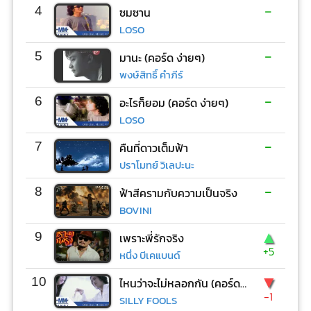
-
4
ซมซาน
LOSO
-
5
มานะ (คอร์ด ง่ายๆ)
พงษ์สิทธิ์ คำภีร์
-
6
อะไรก็ยอม (คอร์ด ง่ายๆ)
LOSO
-
7
คืนที่ดาวเต็มฟ้า
ปราโมทย์ วิเลปะนะ
-
8
ฟ้าสีครามกับความเป็นจริง
BOVINI
▲
9
เพราะพี่รักจริง
+5
หนึ่ง บีเคแบนด์
▼
10
ไหนว่าจะไม่หลอกกัน (คอร์ด ง่ายๆ)
-1
SILLY FOOLS