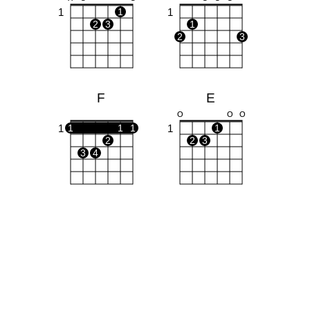
1
1
1
2
3
1
2
3
F
E
O
O
O
1
1
1
1
1
1
2
2
3
3
4
F#m
1
1
1
1
1
3
4