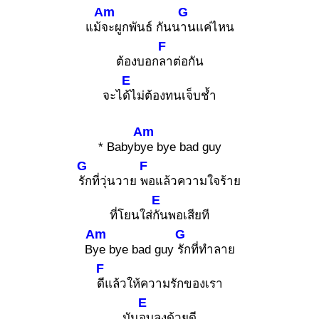
Am
G
แม้
จะผูกพันธ์ กันน
านแค่ไหน
F
ต้องบอก
ลาต่อกัน
E
จะไ
ด้ไม่ต้องทนเจ็บช้ำ
Am
* Babyb
ye bye bad guy
G
F
รักที่วุ่นวาย
พอแล้วความใจร้าย
E
ที่โยนใส่
กันพอเสียที
Am
G
B
ye bye bad guy
รักที่ทำลาย
F
ดีแล้วให้ความรักของเรา
E
มัน
จบลงด้วยดี