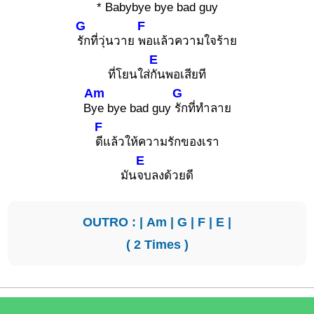
* Babyb
ye bye bad guy
G
F
รักที่วุ่นวาย
พอแล้วความใจร้าย
E
ที่โยนใส่
กันพอเสียที
Am
G
B
ye bye bad guy
รักที่ทำลาย
F
ดีแล้วให้ความรักของเรา
E
มัน
จบลงด้วยดี
OUTRO : |
Am
|
G
|
F
|
E
|
( 2 Times )