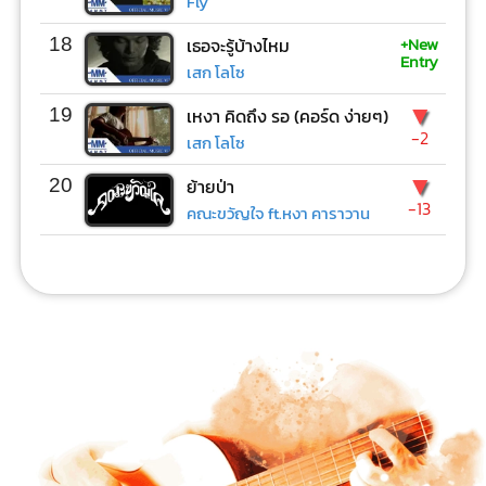
Fly
+New
18
เธอจะรู้บ้างไหม
Entry
เสก โลโซ
▼
19
เหงา คิดถึง รอ (คอร์ด ง่ายๆ)
-2
เสก โลโซ
▼
20
ย้ายป่า
-13
คณะขวัญใจ ft.หงา คาราวาน