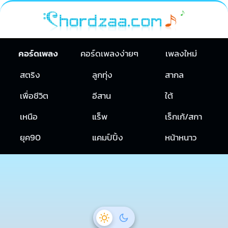
คอร์ดเพลง
คอร์ดเพลงง่ายๆ
เพลงใหม่
สตริง
ลูกทุ่ง
สากล
เพื่อชีวิต
อีสาน
ใต้
เหนือ
แร็พ
เร็กเก้/สกา
ยุค90
แคมป์ปิ้ง
หน้าหนาว