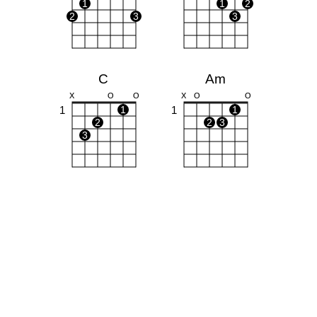
1
1
2
2
3
3
C
Am
X
O
O
X
O
O
1
1
1
1
2
2
3
3
Em
Bm
O
O
O
O
X
1
1
2
3
1
1
2
3
4