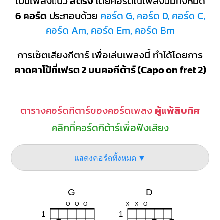
เป็นเพลงแนว
สตริง
โดยคอร์ดในเพลงนี้มีทั้งหมด
6 คอร์ด
ประกอบด้วย
คอร์ด G, คอร์ด D, คอร์ด C,
คอร์ด Am, คอร์ด Em, คอร์ด Bm
การเซ็ตเสียงกีตาร์ เพื่อเล่นเพลงนี้ ทำได้โดยการ
คาดคาโป้ที่เฟรต 2 บนคอกีต้าร์ (Capo on fret 2)
ตารางคอร์ดกีตาร์ของคอร์ดเพลง
ผู้แพ้สิบทิศ
คลิกที่คอร์ดกีต้าร์เพื่อฟังเสียง
แสดงคอร์ดทั้งหมด ▼
G
D
O
O
O
X
X
O
1
1