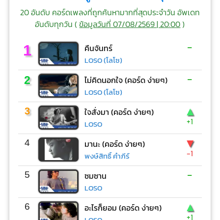
20 อันดับ คอร์ดเพลงที่ถูกค้นหามากที่สุดประจำวัน อัพเดท
อันดับทุกวัน (
ข้อมูลวันที่ 07/08/2569 | 20:00
)
-
1
คืนจันทร์
LOSO (โลโซ)
-
2
ไม่คิดนอกใจ (คอร์ด ง่ายๆ)
LOSO (โลโซ)
▲
3
ใจสั่งมา (คอร์ด ง่ายๆ)
+1
LOSO
▼
4
มานะ (คอร์ด ง่ายๆ)
-1
พงษ์สิทธิ์ คำภีร์
-
5
ซมซาน
LOSO
▲
6
อะไรก็ยอม (คอร์ด ง่ายๆ)
+1
LOSO