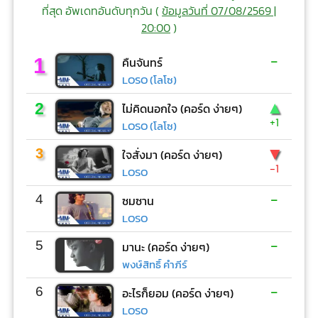
ที่สุด อัพเดทอันดับทุกวัน (
ข้อมูลวันที่ 07/08/2569 |
20:00
)
-
1
คืนจันทร์
LOSO (โลโซ)
▲
2
ไม่คิดนอกใจ (คอร์ด ง่ายๆ)
+1
LOSO (โลโซ)
▼
3
ใจสั่งมา (คอร์ด ง่ายๆ)
-1
LOSO
-
4
ซมซาน
LOSO
-
5
มานะ (คอร์ด ง่ายๆ)
พงษ์สิทธิ์ คำภีร์
-
6
อะไรก็ยอม (คอร์ด ง่ายๆ)
LOSO