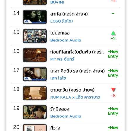
-5
BOVINI
-
14
สาหัส (คอร์ด ง่ายๆ)
LOSO (โลโซ)
▲
15
ไม่บอกเธอ
+5
Bedroom Audio
+New
16
ก่อนที่โลกทั้งใบมันพัง (คอร์ด ง่ายๆ)
Entry
Mr’ พระจันทร์
+New
17
เหงา คิดถึง รอ (คอร์ด ง่ายๆ)
Entry
เสก โลโซ
▼
18
ตามตะวัน (คอร์ด ง่ายๆ)
-8
NUM KALA x แอ๊ด คาราบาว
+New
19
รักมือสอง
Entry
Bedroom Audio
+New
20
ที่ว่าง