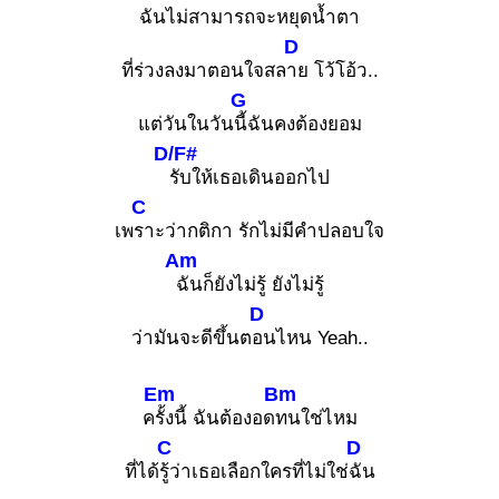
ฉันไม่สามา
รถจะหยุดน้ำตา
D
ที่ร่วงลงมาตอนใจสล
าย โว้โอ้ว..
G
แต่วันในวัน
นี้ฉันคงต้องยอม
D/F#
รับให้เธอเดินออกไป
C
เพ
ราะว่ากติกา รักไม่มีคำปลอบใจ
Am
ฉันก็ยังไม่รู้ ยังไม่รู้
D
ว่ามันจะดีขึ้นต
อนไหน Yeah..
Em
Bm
ค
รั้งนี้ ฉันต้องอด
ทนใช่ไหม
C
D
ที่ได้
รู้ว่าเธอเลือกใครที่ไม่ใช่
ฉัน