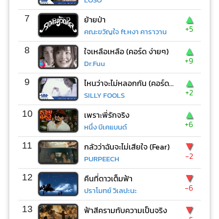
▲
7
ย้ายป่า
+5
คณะขวัญใจ ft.หงา คาราวาน
▲
8
ใจเหลือเหลือ (คอร์ด ง่ายๆ)
+9
Dr.Fuu
▲
9
ไหนว่าจะไม่หลอกกัน (คอร์ด ง่ายๆ)
+2
SILLY FOOLS
▲
10
เพราะพี่รักจริง
+6
หนึ่ง บีเคแบนด์
▼
11
กลัวว่าฉันจะไม่เสียใจ (Fear)
-2
PURPEECH
▼
12
คืนที่ดาวเต็มฟ้า
-6
ปราโมทย์ วิเลปะนะ
▼
13
ฟ้าสีครามกับความเป็นจริง