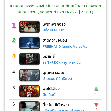
10 อันดับ คอร์ดเพลงใหม่มาแรงเป็นที่นิยมในขณะนี้ อัพเดท
อันดับทุกวัน (
ข้อมูลวันที่ 07/08/2569 | 20:00
)
-
1
เพราะพี่รักจริง
หนึ่ง บีเคแบนด์
-
2
ขาดความอบอุ่น
FREEHAND (genie Verse Vol.1)
-
3
บ่มีสิทธิ์
ธีร์ T-REX x หยุด สาละวัน
-
4
บุญผลาบ่ฮอด
อ้ายแมน ภิสิทธิ์พงษ์
▲
5
พอได้เสียว
+1
ดิด คิตตี้
▼
6
ทิ้งกันไม่ได้หรอก
-1
แจ๊ส สปุ๊กนิค ft.เกมส์ สุจิตรา