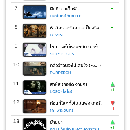
-
7
คืนที่ดาวเต็มฟ้า
ปราโมทย์ วิเลปะนะ
-
8
ฟ้าสีครามกับความเป็นจริง
BOVINI
-
9
ไหนว่าจะไม่หลอกกัน (คอร์ด ง่ายๆ)
SILLY FOOLS
-
10
กลัวว่าฉันจะไม่เสียใจ (Fear)
PURPEECH
▲
11
สาหัส (คอร์ด ง่ายๆ)
+1
LOSO (โลโซ)
▼
12
ก่อนที่โลกทั้งใบมันพัง (คอร์ด ง่ายๆ)
-1
Mr’ พระจันทร์
▲
13
ย้ายป่า
+1
คณะขวัญใจ ft.หงา คาราวาน