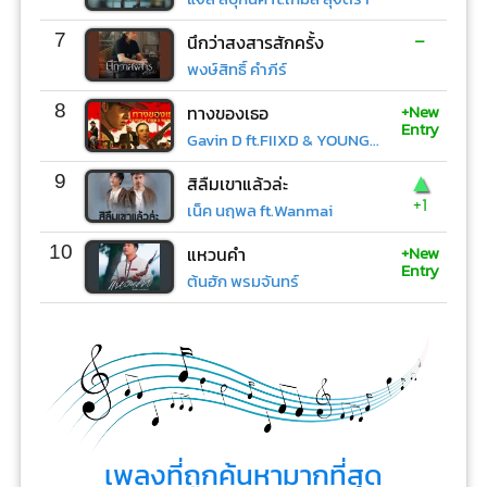
-
7
นึกว่าสงสารสักครั้ง
พงษ์สิทธิ์ คำภีร์
+New
8
ทางของเธอ
Entry
Gavin D ft.FIIXD & YOUNGOHM
▲
9
สิลืมเขาแล้วล่ะ
+1
เน็ค นฤพล ft.Wanmai
+New
10
แหวนคำ
Entry
ต้นฮัก พรมจันทร์
เพลงที่ถูกค้นหามากที่สุด