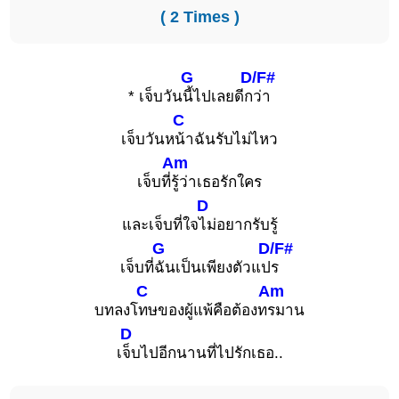
( 2 Times )
G
D/F#
* เจ็บวัน
นี้ไปเลยดีก
ว่า
C
เจ็บวันห
น้าฉันรับไม่ไหว
Am
เจ็บที่
รู้ว่าเธอรักใคร
D
และเจ็บที่ใจ
ไม่อยากรับรู้
G
D/F#
เจ็บที่
ฉันเป็นเพียงตัวแป
ร
C
Am
บทลงโ
ทษของผู้แพ้คือต้องท
รมาน
D
เ
จ็บไปอีกนานที่ไปรักเธอ..