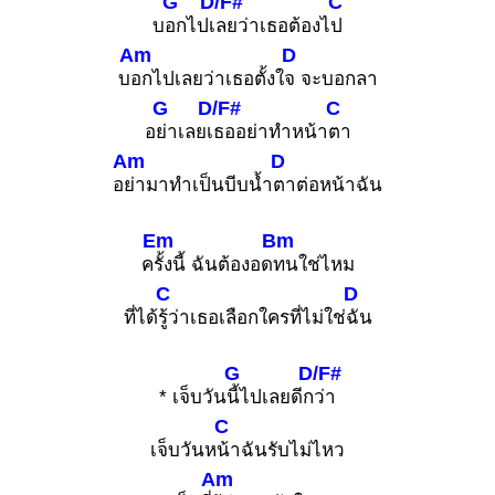
G
D/F#
C
บ
อกไปเ
ลยว่าเธอต้องไ
ป
Am
D
บ
อกไปเลยว่าเธอตั้งใ
จ จะบอกลา
G
D/F#
C
อ
ย่าเลยเ
ธออย่าทำหน้า
ตา
Am
D
อ
ย่ามาทำเป็นบีบน้ำ
ตาต่อหน้าฉัน
Em
Bm
ค
รั้งนี้ ฉันต้องอด
ทนใช่ไหม
C
D
ที่ได้
รู้ว่าเธอเลือกใครที่ไม่ใช่
ฉัน
G
D/F#
* เจ็บวัน
นี้ไปเลยดีก
ว่า
C
เจ็บวันห
น้าฉันรับไม่ไหว
Am