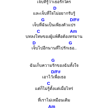
เจ็บที่
รู้ว่าเธอรักใคร
D
และเจ็บที่ใจ
ไม่อยากรับรู้
G
D/F#
เจ็บที่
ฉันเป็นเพียงตัวแป
ร
C
Am
บทลงโ
ทษของผู้แพ้คือต้องท
รมาน
D
G
เ
จ็บไปอีกนานที่ไปรักเ
ธอ..
G
ฉันเก็บความ
รักของฉันทั้งใจ
D/F#
เอาไว้เ
พื่อเธอ
C
แต่ก็ไม่
รู้ตั้งแต่เมื่อไหร่
ที่เราไม่เหมือนเดิม
Am