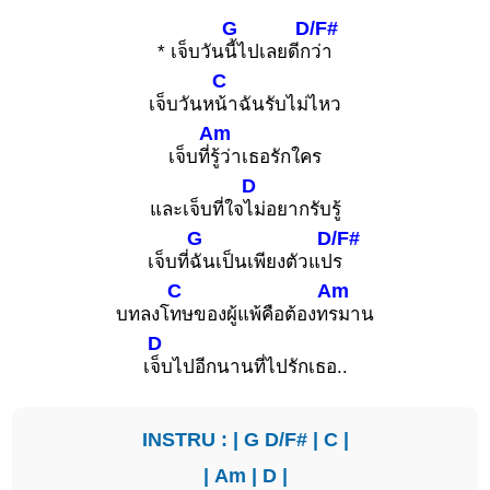
G
D/F#
* เจ็บวัน
นี้ไปเลยดีก
ว่า
C
เจ็บวันห
น้าฉันรับไม่ไหว
Am
เจ็บที่
รู้ว่าเธอรักใคร
D
และเจ็บที่ใจ
ไม่อยากรับรู้
G
D/F#
เจ็บที่
ฉันเป็นเพียงตัวแป
ร
C
Am
บทลงโ
ทษของผู้แพ้คือต้องท
รมาน
D
เ
จ็บไปอีกนานที่ไปรักเธอ..
INSTRU : |
G
D/F#
|
C
|
|
Am
|
D
|