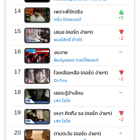
▲
14
เพราะพี่รักจริง
+5
หนึ่ง บีเคแบนด์
▼
15
เสมอ (คอร์ด ง่ายๆ)
-2
พงษ์สิทธิ์ คำภีร์
-
16
งมงาย
Bodyslam (บอดี้สแลม)
▼
17
ใจเหลือเหลือ (คอร์ด ง่ายๆ)
-2
Dr.Fuu
-
18
เธอจะรู้บ้างไหม
เสก โลโซ
▼
19
เหงา คิดถึง รอ (คอร์ด ง่ายๆ)
-2
เสก โลโซ
-
20
ตามตะวัน (คอร์ด ง่ายๆ)