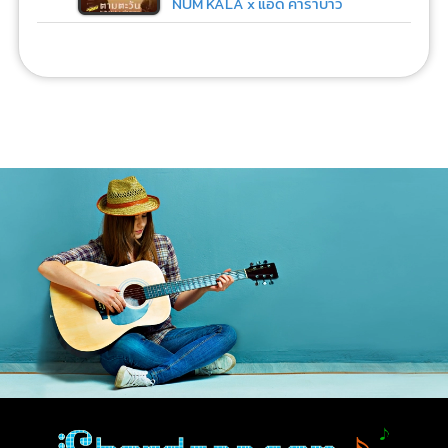
NUM KALA x แอ๊ด คาราบาว