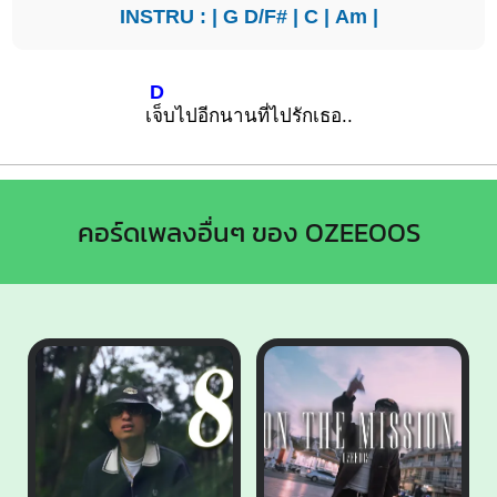
INSTRU : |
G
D/F#
|
C
|
Am
|
D
เ
จ็บไปอีกนานที่ไปรักเธอ..
คอร์ดเพลงอื่นๆ ของ OZEEOOS