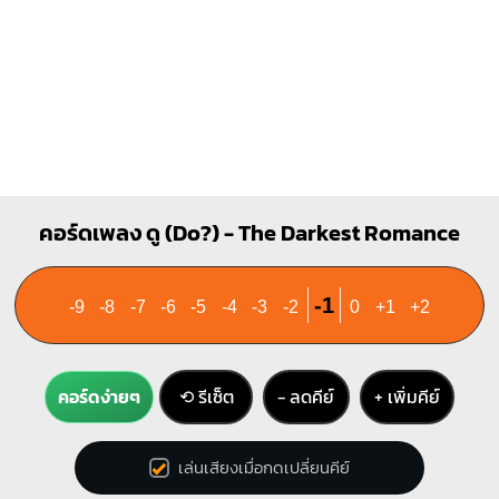
C#m
X
X
O
1
1
2
3
คอร์ดเพลง ดู (Do?) - The Darkest Romance
-1
-9
-8
-7
-6
-5
-4
-3
-2
0
+1
+2
คอร์ดง่ายๆ
⟲ รีเซ็ต
− ลดคีย์
+ เพิ่มคีย์
เล่นเสียงเมื่อกดเปลี่ยนคีย์