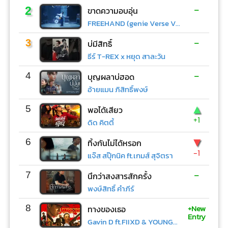
-
2
ขาดความอบอุ่น
FREEHAND (genie Verse Vol.1)
-
3
บ่มีสิทธิ์
ธีร์ T-REX x หยุด สาละวัน
-
4
บุญผลาบ่ฮอด
อ้ายแมน ภิสิทธิ์พงษ์
▲
5
พอได้เสียว
+1
ดิด คิตตี้
▼
6
ทิ้งกันไม่ได้หรอก
-1
แจ๊ส สปุ๊กนิค ft.เกมส์ สุจิตรา
-
7
นึกว่าสงสารสักครั้ง
พงษ์สิทธิ์ คำภีร์
+New
8
ทางของเธอ
Entry
Gavin D ft.FIIXD & YOUNGOHM