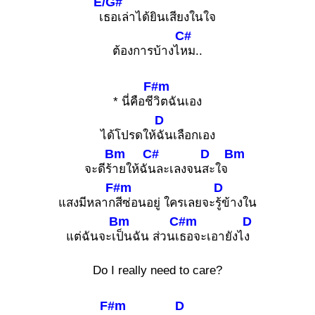
E/G#
เ
ธอเล่าได้ยินเสียงในใจ
C#
ต้องการบ้างไ
หม..
F#m
* นี่คือชี
วิตฉันเอง
D
ได้โปรดให้
ฉันเลือกเอง
Bm
C#
D
Bm
จะดีร้
ายให้ฉั
นละเลงจน
สะใจ
F#m
D
แสงมีหลาก
สีซ่อนอยู่ ใครเลยจะ
รู้ข้างใน
Bm
C#m
D
แต่ฉันจะเ
ป็นฉัน ส่วนเ
ธอจะเอายังไ
ง
Do I really need to care?
F#m
D