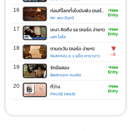
+New
16
ก่อนที่โลกทั้งใบมันพัง (คอร์ด ง่ายๆ)
Entry
Mr’ พระจันทร์
+New
17
เหงา คิดถึง รอ (คอร์ด ง่ายๆ)
Entry
เสก โลโซ
▼
18
ตามตะวัน (คอร์ด ง่ายๆ)
-8
NUM KALA x แอ๊ด คาราบาว
+New
19
รักมือสอง
Entry
Bedroom Audio
+New
20
ที่ว่าง
Entry
PAUSE (พอส)