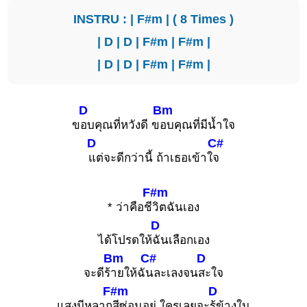
INSTRU : |
F#m
| ( 8 Times )
|
D
|
D
|
F#m
|
F#m
|
|
D
|
D
|
F#m
|
F#m
|
D
Bm
ข
อบคุณที่หวังดี ข
อบคุณที่มีน้ำใจ
D
C#
แต่จะดีกว่านี้ ถ้าเธอเข้าใ
จ
F#m
* ว่าคือชี
วิตฉันเอง
D
ได้โปรดให้
ฉันเลือกเอง
Bm
C#
D
จะดีร้
ายให้ฉั
นละเลงจน
สะใจ
F#m
D
แสงมีหลาก
สีซ่อนอยู่ ใครเลยจะ
รู้ข้างใน