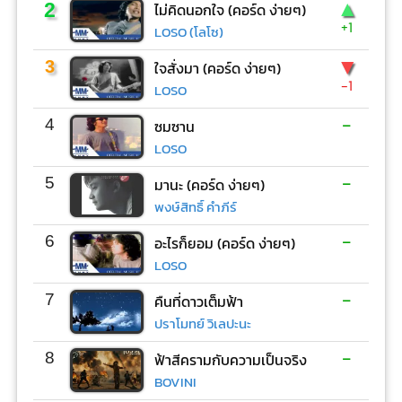
▲
2
ไม่คิดนอกใจ (คอร์ด ง่ายๆ)
+1
LOSO (โลโซ)
▼
3
ใจสั่งมา (คอร์ด ง่ายๆ)
-1
LOSO
-
4
ซมซาน
LOSO
-
5
มานะ (คอร์ด ง่ายๆ)
พงษ์สิทธิ์ คำภีร์
-
6
อะไรก็ยอม (คอร์ด ง่ายๆ)
LOSO
-
7
คืนที่ดาวเต็มฟ้า
ปราโมทย์ วิเลปะนะ
-
8
ฟ้าสีครามกับความเป็นจริง
BOVINI