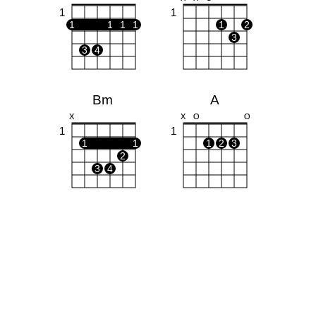
1
1
1
1
1
1
1
2
3
3
4
Bm
A
X
X
O
O
1
1
1
1
1
2
3
2
3
4
E
C#
O
O
O
X
X
1
4
1
1
1
2
3
2
3
4