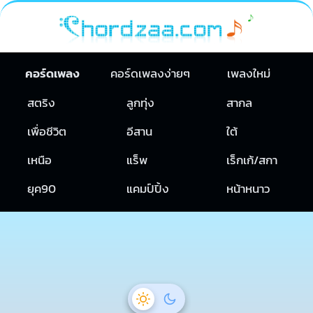
คอร์ดเพลง
คอร์ดเพลงง่ายๆ
เพลงใหม่
สตริง
ลูกทุ่ง
สากล
เพื่อชีวิต
อีสาน
ใต้
เหนือ
แร็พ
เร็กเก้/สกา
ยุค90
แคมป์ปิ้ง
หน้าหนาว