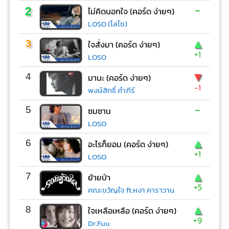
-
2
ไม่คิดนอกใจ (คอร์ด ง่ายๆ)
LOSO (โลโซ)
▲
3
ใจสั่งมา (คอร์ด ง่ายๆ)
+1
LOSO
▼
4
มานะ (คอร์ด ง่ายๆ)
-1
พงษ์สิทธิ์ คำภีร์
-
5
ซมซาน
LOSO
▲
6
อะไรก็ยอม (คอร์ด ง่ายๆ)
+1
LOSO
▲
7
ย้ายป่า
+5
คณะขวัญใจ ft.หงา คาราวาน
▲
8
ใจเหลือเหลือ (คอร์ด ง่ายๆ)
+9
Dr.Fuu