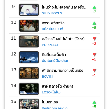
▲
9
ไหนว่าจะไม่หลอกกัน (คอร์ด ง่ายๆ)
+2
SILLY FOOLS
▲
10
เพราะพี่รักจริง
+6
หนึ่ง บีเคแบนด์
▼
11
กลัวว่าฉันจะไม่เสียใจ (Fear)
-2
PURPEECH
▼
12
คืนที่ดาวเต็มฟ้า
-6
ปราโมทย์ วิเลปะนะ
▼
13
ฟ้าสีครามกับความเป็นจริง
-5
BOVINI
-
14
สาหัส (คอร์ด ง่ายๆ)
LOSO (โลโซ)
▲
15
ไม่บอกเธอ
+5
Bedroom Audio