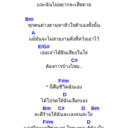
และฉันไม่อยากจะเสียดาย
Bm
ทุกคนต่างตามหาหัวใจตัวเองทั้งนั้น
A
แ
ม้มันจะไม่สวยงามดั่งที่หวังเอาไว้
E/G#
เ
ธอเล่าได้ยินเสียงในใจ
C#
ต้องการบ้างไ
หม..
F#m
* นี่คือชี
วิตฉันเอง
D
ได้โปรดให้
ฉันเลือกเอง
Bm
C#
D
Bm
จะดีร้
ายให้ฉั
นละเลงจน
สะใจ
F#m
D