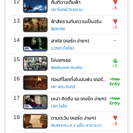
▼
12
คืนที่ดาวเต็มฟ้า
-6
ปราโมทย์ วิเลปะนะ
▼
13
ฟ้าสีครามกับความเป็นจริง
-5
BOVINI
-
14
สาหัส (คอร์ด ง่ายๆ)
LOSO (โลโซ)
▲
15
ไม่บอกเธอ
+5
Bedroom Audio
+New
16
ก่อนที่โลกทั้งใบมันพัง (คอร์ด ง่ายๆ)
Entry
Mr’ พระจันทร์
+New
17
เหงา คิดถึง รอ (คอร์ด ง่ายๆ)
Entry
เสก โลโซ
▼
18
ตามตะวัน (คอร์ด ง่ายๆ)
-8
NUM KALA x แอ๊ด คาราบาว