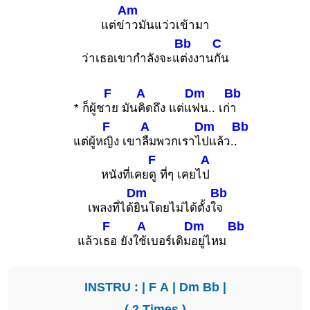
Am
แต่ข่
าวมันแว่วเข้ามา
Bb
C
ว่าเธอเขากำลังจะแ
ต่งงาน
กัน
F
A
Dm
Bb
* ก็ผู้ช
าย มัน
คิดถึง แต่แ
ฟน.. เก่
า
F
A
Dm
Bb
แต่ผู้ห
ญิง เขา
ลืมพวกเราไ
ปแล้ว..
F
A
หนังที่เคย
ดู ที่ๆ เคยไ
ป
Dm
Bb
เพลงที่ได้
ยินโดยไม่ได้ตั้งใ
จ
F
A
Dm
Bb
แล้วเ
ธอ ยังใ
ช้เบอร์เดิม
อยู่ไหม
INSTRU : |
F
A
|
Dm
Bb
|
( 2 Times )