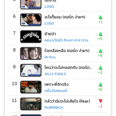
ซมซาน
LOSO
▲
6
อะไรก็ยอม (คอร์ด ง่ายๆ)
+1
LOSO
▲
7
ย้ายป่า
+5
คณะขวัญใจ ft.หงา คาราวาน
▲
8
ใจเหลือเหลือ (คอร์ด ง่ายๆ)
+9
Dr.Fuu
▲
9
ไหนว่าจะไม่หลอกกัน (คอร์ด ง่ายๆ)
+2
SILLY FOOLS
▲
10
เพราะพี่รักจริง
+6
หนึ่ง บีเคแบนด์
▼
11
กลัวว่าฉันจะไม่เสียใจ (Fear)
-2
PURPEECH