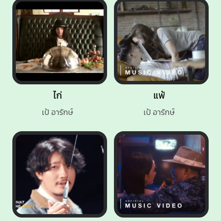
ไก่
แพ้
เป้ อารักษ์
เป้ อารักษ์