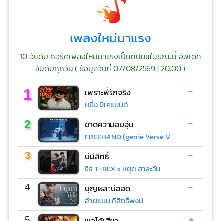
เพลงใหม่มาแรง
10 อันดับ คอร์ดเพลงใหม่มาแรงเป็นที่นิยมในขณะนี้ อัพเดท
อันดับทุกวัน (
ข้อมูลวันที่ 07/08/2569 | 20:00
)
-
1
เพราะพี่รักจริง
หนึ่ง บีเคแบนด์
-
2
ขาดความอบอุ่น
FREEHAND (genie Verse Vol.1)
-
3
บ่มีสิทธิ์
ธีร์ T-REX x หยุด สาละวัน
-
4
บุญผลาบ่ฮอด
อ้ายแมน ภิสิทธิ์พงษ์
▲
5
พอได้เสียว