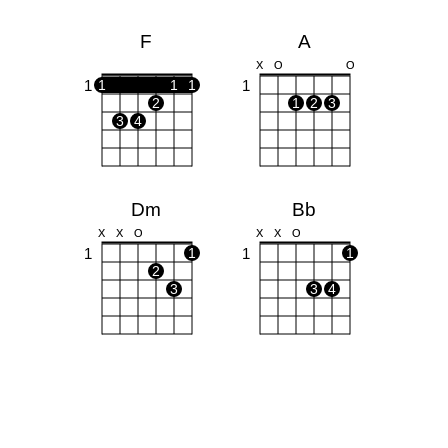
F
A
X
O
O
1
1
1
1
1
2
1
2
3
3
4
Dm
Bb
X
X
O
X
X
O
1
1
1
1
2
3
3
4
Am
C
X
O
O
X
O
O
1
1
1
1
2
3
2