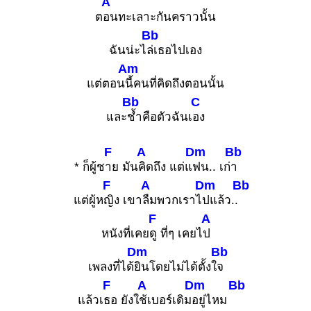
A
ต
อนทะเลาะกันคราวนั้น
Bb
ฉันน่ะไ
ล่เธอไปเอง
Am
แต่ตอน
นี้คนที่คิดถึงตอนนั้น
Bb
C
และ
ช้ำคือตัวฉันเ
อง
F
A
Dm
Bb
* ก็ผู้ช
าย มัน
คิดถึง แต่แ
ฟน.. เก่
า
F
A
Dm
Bb
แต่ผู้ห
ญิง เขา
ลืมพวกเราไ
ปแล้ว..
F
A
หนังที่เคย
ดู ที่ๆ เคยไ
ป
Dm
Bb
เพลงที่ได้
ยินโดยไม่ได้ตั้งใ
จ
F
A
Dm
Bb
แล้วเ
ธอ ยังใ
ช้เบอร์เดิม
อยู่ไหม