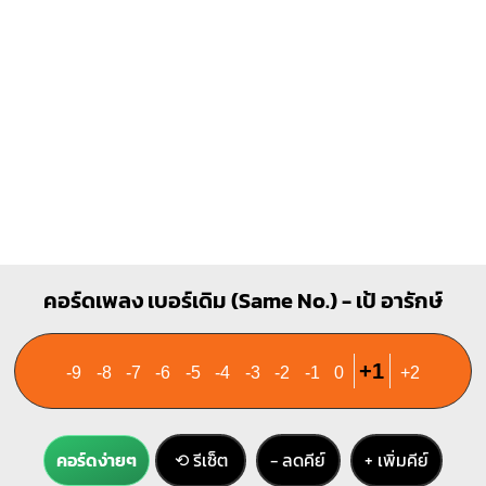
3
คอร์ดเพลง เบอร์เดิม (Same No.) - เป้ อารักษ์
+1
-9
-8
-7
-6
-5
-4
-3
-2
-1
0
+2
คอร์ดง่ายๆ
⟲ รีเซ็ต
− ลดคีย์
+ เพิ่มคีย์