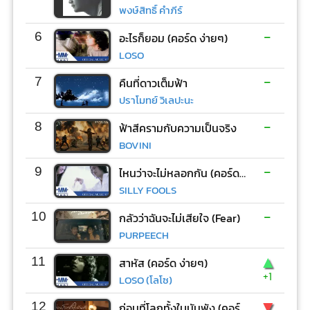
พงษ์สิทธิ์ คำภีร์
-
6
อะไรก็ยอม (คอร์ด ง่ายๆ)
LOSO
-
7
คืนที่ดาวเต็มฟ้า
ปราโมทย์ วิเลปะนะ
-
8
ฟ้าสีครามกับความเป็นจริง
BOVINI
-
9
ไหนว่าจะไม่หลอกกัน (คอร์ด ง่ายๆ)
SILLY FOOLS
-
10
กลัวว่าฉันจะไม่เสียใจ (Fear)
PURPEECH
▲
11
สาหัส (คอร์ด ง่ายๆ)
+1
LOSO (โลโซ)
▼
12
ก่อนที่โลกทั้งใบมันพัง (คอร์ด ง่ายๆ)