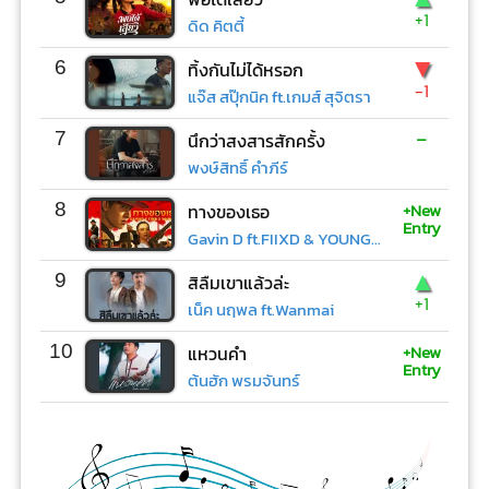
+1
ดิด คิตตี้
▼
6
ทิ้งกันไม่ได้หรอก
-1
แจ๊ส สปุ๊กนิค ft.เกมส์ สุจิตรา
-
7
นึกว่าสงสารสักครั้ง
พงษ์สิทธิ์ คำภีร์
+New
8
ทางของเธอ
Entry
Gavin D ft.FIIXD & YOUNGOHM
▲
9
สิลืมเขาแล้วล่ะ
+1
เน็ค นฤพล ft.Wanmai
+New
10
แหวนคำ
Entry
ต้นฮัก พรมจันทร์