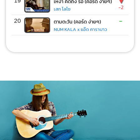
▼
19
เหงา คิดถึง รอ (คอร์ด ง่ายๆ)
-2
เสก โลโซ
-
20
ตามตะวัน (คอร์ด ง่ายๆ)
NUM KALA x แอ๊ด คาราบาว