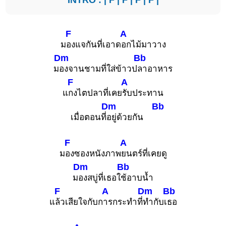
F
A
ม
องแจกันที่เอาด
อกไม้มาวาง
Dm
Bb
ม
องจานชามที่ใส่ข้าวป
ลาอาหาร
F
A
แ
กงไตปลาที่เคย
รับประทาน
Dm
Bb
เมื่อตอนที่
อยู่ด้วยกัน
F
A
ม
องซองหนังภาพ
ยนตร์ที่เคยดู
Dm
Bb
ม
องสบู่ที่เธอใ
ช้อาบน้ำ
F
A
Dm
Bb
แ
ล้วเสียใจกับก
ารกระทำที่
ทำกับเ
ธอ