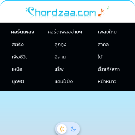
คอร์ดเพลง
คอร์ดเพลงง่ายๆ
เพลงใหม่
สตริง
ลูกทุ่ง
สากล
เพื่อชีวิต
อีสาน
ใต้
เหนือ
แร็พ
เร็กเก้/สกา
ยุค90
แคมป์ปิ้ง
หน้าหนาว