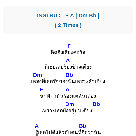
INSTRU : |
F
A
|
Dm
Bb
|
( 2 Times )
F
คิดถึงเสี
ยงคอรัส
A
ที่เธอเคยร้
องข้างเคียง
Dm
Bb
เพ
ลงที่เธอรักของ
ฉันเพราะลำเอียง
F
A
นาฬิกามันร้
องแต่ฉันเถียง
Dm
Bb
เพราะเธอยัง
อยู่บนเตียง
A
Bb
รู้เธอไปดีแล้วกับคนที่
ดีกว่าฉัน