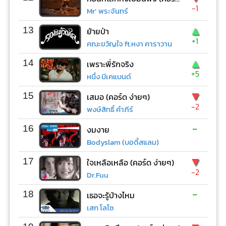
-1
Mr’ พระจันทร์
▲
13
ย้ายป่า
+1
คณะขวัญใจ ft.หงา คาราวาน
▲
14
เพราะพี่รักจริง
+5
หนึ่ง บีเคแบนด์
▼
15
เสมอ (คอร์ด ง่ายๆ)
-2
พงษ์สิทธิ์ คำภีร์
-
16
งมงาย
Bodyslam (บอดี้สแลม)
▼
17
ใจเหลือเหลือ (คอร์ด ง่ายๆ)
-2
Dr.Fuu
-
18
เธอจะรู้บ้างไหม
เสก โลโซ