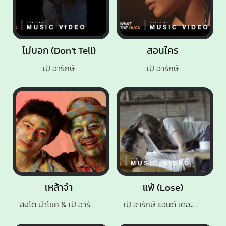
ไม่บอก (Don’t Tell)
สอนใคร
เป้ อารักษ์
เป้ อารักษ์
เหล้าจ๋า
แพ้ (Lose)
สิงโต นำโชค & เป้ อารักษ์
เป้ อารักษ์ แอนด์ เดอะปีศาจแบนด์