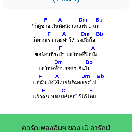
F
A
Dm
Bb
* ก็ผู้ช
าย มัน
คิดถึง แต่แ
ฟน.. เก่
า
F
A
Dm
Bb
ก็พวกเ
รา เคย
ทำให้เธอเ
สียใจ
F
A
ขอโทษที่ระ
ยำ ขอโทษที่ปิด
บัง
Dm
Bb
ขอโทษที่
ง้อเธอช้าเกินไ
ป..
F
A
Dm
Bb
แต่
ฉัน ยังใ
ช้เบอร์เดิมตล
อดไป
F
C
F
แล้ว
ฉัน ขอเบ
อร์เธอไว้ได้ไ
หม..
คอร์ดเพลงอื่นๆ ของ เป้ อารักษ์