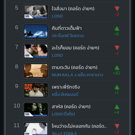
▼
5
ใจสั่งมา (คอร์ด ง่ายๆ)
-2
LOSO
▲
6
คืนที่ดาวเต็มฟ้า
+6
ปราโมทย์ วิเลปะนะ
▼
7
อะไรก็ยอม (คอร์ด ง่ายๆ)
-1
LOSO
▲
8
ตามตะวัน (คอร์ด ง่ายๆ)
+10
NUM KALA x แอ๊ด คาราบาว
▲
9
เพราะพี่รักจริง
+1
หนึ่ง บีเคแบนด์
▲
10
สาหัส (คอร์ด ง่ายๆ)
+4
LOSO (โลโซ)
▼
11
ไหนว่าจะไม่หลอกกัน (คอร์ด ง่ายๆ)
-2
SILLY FOOLS