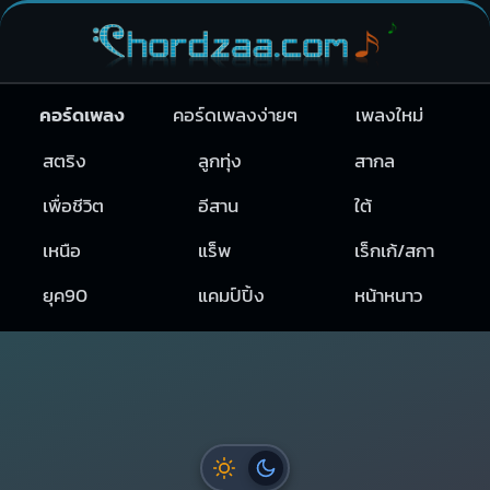
คอร์ดเพลง
คอร์ดเพลงง่ายๆ
เพลงใหม่
สตริง
ลูกทุ่ง
สากล
เพื่อชีวิต
อีสาน
ใต้
เหนือ
แร็พ
เร็กเก้/สกา
ยุค90
แคมป์ปิ้ง
หน้าหนาว