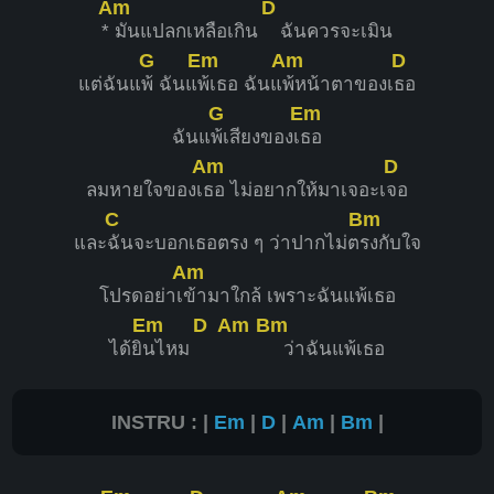
Am
D
*
มันแปลกเหลือเกิน
ฉันควรจะเมิน
G
Em
Am
D
แต่ฉันแ
พ้ ฉันแ
พ้เธอ ฉันแ
พ้หน้าตาของเ
ธอ
G
Em
ฉันแ
พ้เสียงของเ
ธอ
Am
D
ลมหายใจของเ
ธอ ไม่อยากให้มาเจอะเ
จอ
C
Bm
และ
ฉันจะบอกเธอตรง ๆ ว่าปากไม่ต
รงกับใจ
Am
โปรดอย่าเ
ข้ามาใกล้ เพราะฉันแพ้เธอ
Em
D
Am
Bm
ได้ยิ
นไหม
ว่าฉันแพ้เธอ
INSTRU : |
Em
|
D
|
Am
|
Bm
|