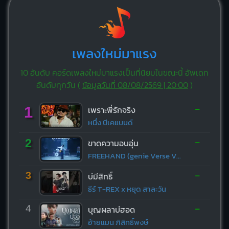
เพลงใหม่มาแรง
10 อันดับ คอร์ดเพลงใหม่มาแรงเป็นที่นิยมในขณะนี้ อัพเดท
อันดับทุกวัน (
ข้อมูลวันที่ 08/08/2569 | 20:00
)
-
1
เพราะพี่รักจริง
หนึ่ง บีเคแบนด์
-
2
ขาดความอบอุ่น
FREEHAND (genie Verse Vol.1)
-
3
บ่มีสิทธิ์
ธีร์ T-REX x หยุด สาละวัน
-
4
บุญผลาบ่ฮอด
อ้ายแมน ภิสิทธิ์พงษ์