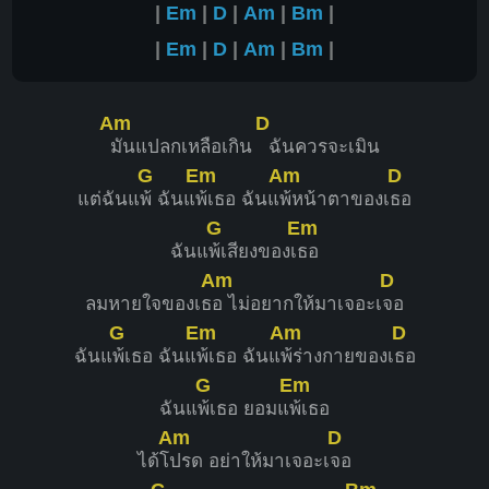
|
Em
|
D
|
Am
|
Bm
|
|
Em
|
D
|
Am
|
Bm
|
Am
D
มันแปลกเหลือเกิน
ฉันควรจะเมิน
G
Em
Am
D
แต่ฉันแ
พ้ ฉันแ
พ้เธอ ฉันแ
พ้หน้าตาของเ
ธอ
G
Em
ฉันแ
พ้เสียงของเ
ธอ
Am
D
ลมหายใจของเธ
อ ไม่อยากให้มาเจอะเ
จอ
G
Em
Am
D
ฉันแ
พ้เธอ ฉันแ
พ้เธอ ฉันแ
พ้ร่างกายของเ
ธอ
G
Em
ฉันแ
พ้เธอ ยอมแ
พ้เธอ
Am
D
ได้โ
ปรด อย่าให้มาเจอะเ
จอ