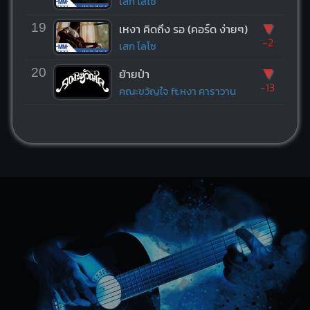
เสก โลโซ
▼
19
เหงา คิดถึง รอ (คอร์ด ง่ายๆ)
-2
เสก โลโซ
▼
20
ย้ายป่า
-13
คณะขวัญใจ ft.หงา คาราวาน