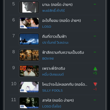
-
5
มานะ (คอร์ด ง่ายๆ)
พงษ์สิทธิ์ คำภีร์
-
6
อะไรก็ยอม (คอร์ด ง่ายๆ)
LOSO
-
7
คืนที่ดาวเต็มฟ้า
ปราโมทย์ วิเลปะนะ
-
8
ฟ้าสีครามกับความเป็นจริง
BOVINI
▲
9
เพราะพี่รักจริง
+5
หนึ่ง บีเคแบนด์
▼
10
ไหนว่าจะไม่หลอกกัน (คอร์ด ง่ายๆ)
-1
SILLY FOOLS
-
11
สาหัส (คอร์ด ง่ายๆ)
LOSO (โลโซ)