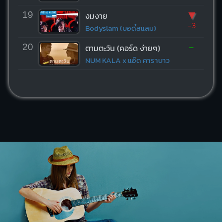
▼
19
งมงาย
-3
Bodyslam (บอดี้สแลม)
-
20
ตามตะวัน (คอร์ด ง่ายๆ)
NUM KALA x แอ๊ด คาราบาว