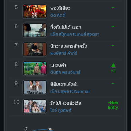
-
5
พอได้เสียว
ดิด คิตตี้
-
6
ทิ้งกันไม่ได้หรอก
แจ๊ส สปุ๊กนิค ft.เกมส์ สุจิตรา
-
7
นึกว่าสงสารสักครั้ง
พงษ์สิทธิ์ คำภีร์
▲
8
แหวนคำ
+2
ต้นฮัก พรมจันทร์
-
9
สิลืมเขาแล้วล่ะ
เน็ค นฤพล ft.Wanmai
+New
10
รักไม่ไหวแล้วโว้ย
Entry
โจอี้ ภูวศิษฐ์