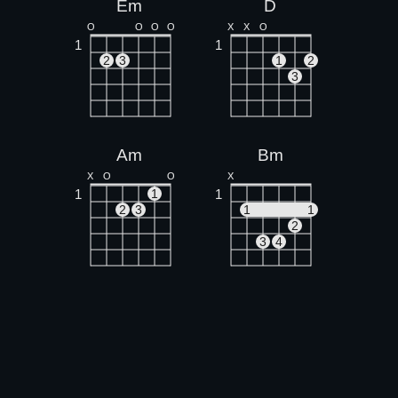
Em
D
O
O
O
O
X
X
O
1
1
2
3
1
2
3
Am
Bm
X
O
O
X
1
1
1
2
3
1
1
2
3
4
G
C
O
O
O
X
O
O
1
1
1
1
2
2
3
3