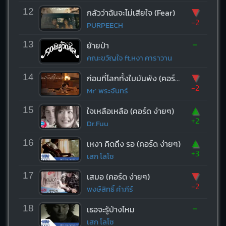
▼
12
กลัวว่าฉันจะไม่เสียใจ (Fear)
-2
PURPEECH
-
13
ย้ายป่า
คณะขวัญใจ ft.หงา คาราวาน
▼
14
ก่อนที่โลกทั้งใบมันพัง (คอร์ด ง่ายๆ)
-2
Mr’ พระจันทร์
▲
15
ใจเหลือเหลือ (คอร์ด ง่ายๆ)
+2
Dr.Fuu
▲
16
เหงา คิดถึง รอ (คอร์ด ง่ายๆ)
+3
เสก โลโซ
▼
17
เสมอ (คอร์ด ง่ายๆ)
-2
พงษ์สิทธิ์ คำภีร์
-
18
เธอจะรู้บ้างไหม
เสก โลโซ