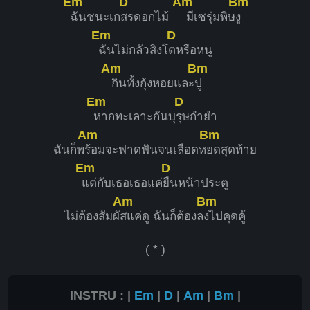
Em
D
Am
Bm
ฉันชนะเก
สรดอกไม้
มีเซรุ่มพิษ
งู
Em
D
ฉันไม่กลัวสิงโ
ตหรือหนู
Am
Bm
กินทั้งกุ้งหอยและ
ปู
Em
D
หากทะเลาะกันบุ
รุษกำยำ
Am
Bm
ฉันก็พ
ร้อมจะฟาดฟันจนเลือดห
ยดสุดท้าย
Em
D
แต่กับเธอเธอแค่
ยืนหน้าประตู
Am
Bm
ไม่ต้องสัมผั
สแค่ดู ฉันก็ต้องล
งไปคุดคู้
( * )
INSTRU : |
Em
|
D
|
Am
|
Bm
|