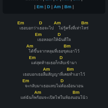
|
Em
|
D
|
Am
|
Bm
|
Em
D
Am
Bm
เธอบอกว่าเ
ธอจะไป
ไม่รู้ครั้งที่เท่าไ
หร่
Em
D
เธอหลอกให้
ฉันดีใจ
Am
Bm
ได้ขึ้นจากหลุมที่เธอขุ
ดเอาไว้
Em
D
แต่สุดท้ายเธอก็ก
ลับเข้ามา
Am
Bm
เธอบอกเธอลื
มสัญญาที่เคย
ทำเอาไว้
Em
D
จะกลับมาเธอแทบไม่
ต้องอ้อนวอน
Am
Bm
แต่ฉันก็พ
ร้อมจะเปิดไฟในห้องน
อนโน้ว