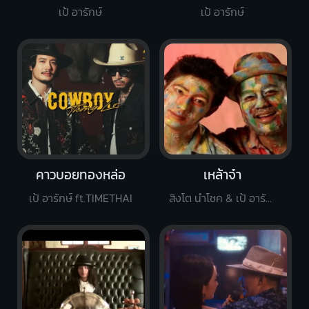
เป้ อารักษ์
เป้ อารักษ์
คาวบอยทองหล่อ
เหล้าจ๋า
เป้ อารักษ์ ft.TIMETHAI
สิงโต นำโชค & เป้ อารักษ์