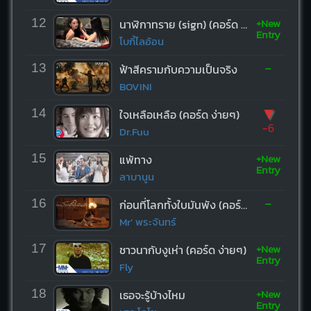
+New
12
นาฬิกาทราย (sign) (คอร์ด ง่ายๆ)
Entry
โบกี้ไลอ้อน
-
13
ฟ้าสีครามกับความเป็นจริง
BOVINI
▼
14
ใจเหลือเหลือ (คอร์ด ง่ายๆ)
-6
Dr.Fuu
+New
15
แพ้ทาง
Entry
ลาบานูน
-
16
ก่อนที่โลกทั้งใบมันพัง (คอร์ด ง่ายๆ)
Mr’ พระจันทร์
+New
17
ชาวนากับงูเห่า (คอร์ด ง่ายๆ)
Entry
Fly
+New
18
เธอจะรู้บ้างไหม
Entry