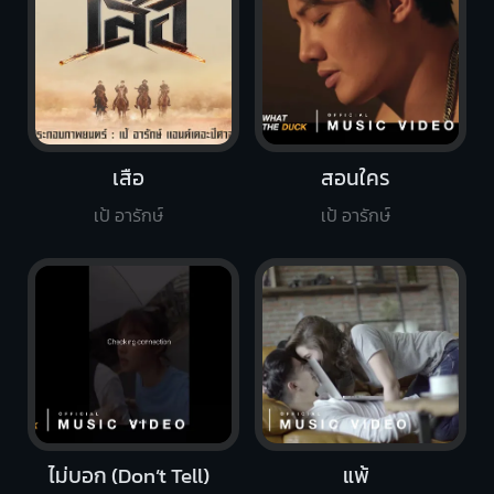
เสือ
สอนใคร
เป้ อารักษ์
เป้ อารักษ์
ไม่บอก (Don’t Tell)
แพ้