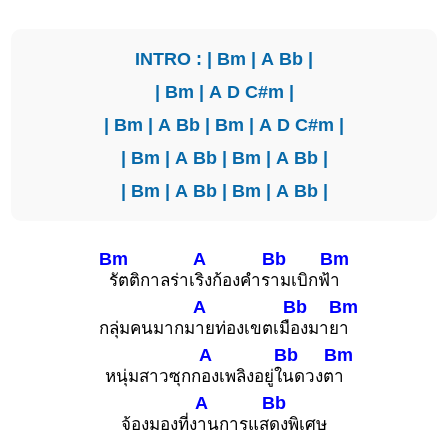
INTRO : |
Bm
|
A
Bb
|
|
Bm
|
A
D
C#m
|
|
Bm
|
A
Bb
|
Bm
|
A
D
C#m
|
|
Bm
|
A
Bb
|
Bm
|
A
Bb
|
|
Bm
|
A
Bb
|
Bm
|
A
Bb
|
Bm
A
Bb
Bm
รัตติกาลร่าเ
ริงก้องคำร
ามเบิกฟ้
า
A
Bb
Bm
กลุ่มคนมากม
ายท่องเขตเมื
องมาย
า
A
Bb
Bm
หนุ่มสาวซุกก
องเพลิงอยู่ใ
นดวงต
า
A
Bb
จ้องมองที่ง
านการแส
ดงพิเศษ