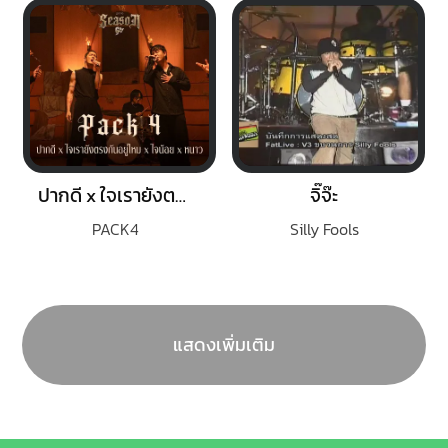
ปากดี x ใจเรายังตรงกันอยู่ไหม x ใจน้อย x หนาว
จิ๊จ๊ะ
PACK4
Silly Fools
แสดงเพิ่มเติม