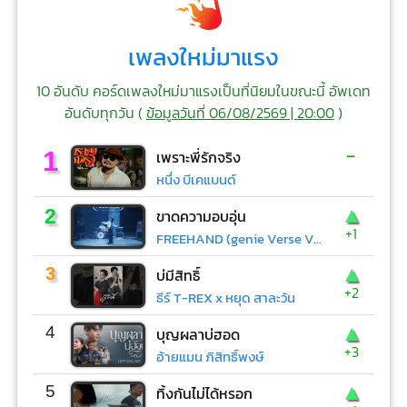
เพลงใหม่มาแรง
10 อันดับ คอร์ดเพลงใหม่มาแรงเป็นที่นิยมในขณะนี้ อัพเดท
อันดับทุกวัน (
ข้อมูลวันที่ 06/08/2569 | 20:00
)
-
1
เพราะพี่รักจริง
หนึ่ง บีเคแบนด์
▲
2
ขาดความอบอุ่น
+1
FREEHAND (genie Verse Vol.1)
▲
3
บ่มีสิทธิ์
+2
ธีร์ T-REX x หยุด สาละวัน
▲
4
บุญผลาบ่ฮอด
+3
อ้ายแมน ภิสิทธิ์พงษ์
▲
5
ทิ้งกันไม่ได้หรอก