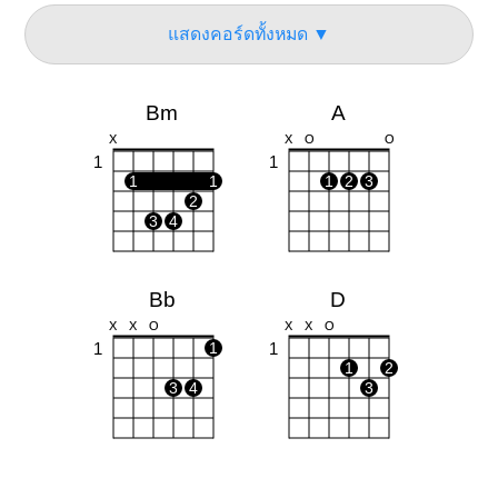
แสดงคอร์ดทั้งหมด ▼
Bm
A
X
X
O
O
1
1
1
1
1
2
3
2
3
4
Bb
D
X
X
O
X
X
O
1
1
1
1
2
3
4
3
C#m
C#