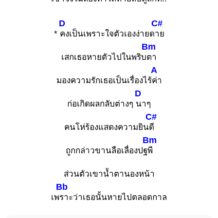
D
C#
*
คงเป็นเพราะใจตัวเองง่ายด
าย
Bm
เสกเธอหายตัวไปในพริบ
ตา
A
มองความรักเธอเป็นเรื่องไร้
ค่า
D
ก่อเกิดผลกลับต่างๆ
นาๆ
C#
คนโห่ร้องแสดงความยิน
ดี
Bm
ถูกกล่าวขานลือเลื่องปฐ
พี
ส่วนตัวเขาน้ำตานองหน้า
Bb
เพ
ราะว่าเธอนั้นหายไปตลอดกาล