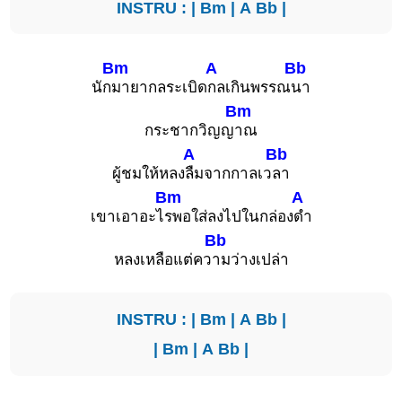
INSTRU : |
Bm
|
A
Bb
|
Bm
A
Bb
นัก
มายากลระเบิด
กลเกินพรรณ
นา
Bm
กระชากวิญญ
าณ
A
Bb
ผู้ชมให้หลง
ลืมจากกาลเว
ลา
Bm
A
เขาเอาอะไ
รพอใส่ลงไปในกล่อง
ดำ
Bb
หลงเหลือแต่คว
ามว่างเปล่า
INSTRU : |
Bm
|
A
Bb
|
|
Bm
|
A
Bb
|