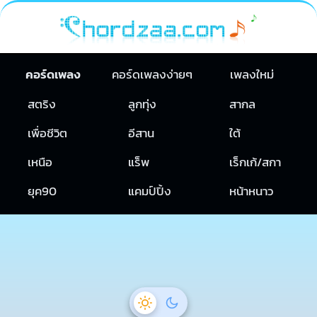
คอร์ดเพลง
คอร์ดเพลงง่ายๆ
เพลงใหม่
สตริง
ลูกทุ่ง
สากล
เพื่อชีวิต
อีสาน
ใต้
เหนือ
แร็พ
เร็กเก้/สกา
ยุค90
แคมป์ปิ้ง
หน้าหนาว