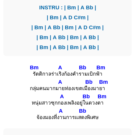
INSTRU : |
Bm
|
A
Bb
|
|
Bm
|
A
D
C#m
|
|
Bm
|
A
Bb
|
Bm
|
A
D
C#m
|
|
Bm
|
A
Bb
|
Bm
|
A
Bb
|
|
Bm
|
A
Bb
|
Bm
|
A
Bb
|
Bm
A
Bb
Bm
รัตติกาลร่าเ
ริงก้องคำร
ามเบิกฟ้
า
A
Bb
Bm
กลุ่มคนมากม
ายท่องเขตเมื
องมาย
า
A
Bb
Bm
หนุ่มสาวซุกก
องเพลิงอยู่ใ
นดวงต
า
A
Bb
จ้องมองที่ง
านการแส
ดงพิเศษ