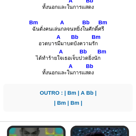
A
Bb
ทั้งนอกและใ
นการแส
ดง
Bm
A
Bb
Bm
ฉันดั่งคนเล่น
กลจนหยิ่งใ
นศักดิ์ศ
รี
A
Bb
Bm
อวดบาร
มีมาบด
บังความรั
ก
A
Bb
Bm
ได้ทำร้ายใ
จเธอเจ็บป
วดยิ่งนัก
A
Bb
ทั้งนอกและใ
นการแส
ดง
OUTRO : |
Bm
|
A
Bb
|
|
Bm
|
Bm
|