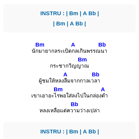
INSTRU : |
Bm
|
A
Bb
|
|
Bm
|
A
Bb
|
Bm
A
Bb
นัก
มายากลระเบิด
กลเกินพรรณ
นา
Bm
กระชากวิญญ
าณ
A
Bb
ผู้ชมให้หลง
ลืมจากกาลเว
ลา
Bm
A
เขาเอาอะไ
รพอใส่ลงไปในกล่อง
ดำ
Bb
หลงเหลือแต่คว
ามว่างเปล่า
INSTRU : |
Bm
|
A
Bb
|