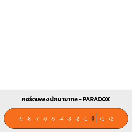
X
X
O
X
X
1
4
1
1
1
2
3
2
3
4
คอร์ดเพลง นักมายากล - PARADOX
0
-9
-8
-7
-6
-5
-4
-3
-2
-1
+1
+2