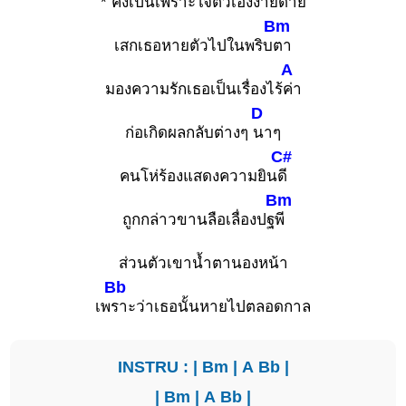
*
คงเป็นเพราะใจตัวเองง่ายด
าย
Bm
เสกเธอหายตัวไปในพริบ
ตา
A
มองความรักเธอเป็นเรื่องไร้
ค่า
D
ก่อเกิดผลกลับต่างๆ
นาๆ
C#
คนโห่ร้องแสดงความยิน
ดี
Bm
ถูกกล่าวขานลือเลื่องปฐ
พี
ส่วนตัวเขาน้ำตานองหน้า
Bb
เพ
ราะว่าเธอนั้นหายไปตลอดกาล
INSTRU : |
Bm
|
A
Bb
|
|
Bm
|
A
Bb
|