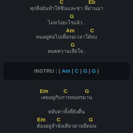
C
Eb
ทุกสิ่งมันทำให้
ชินและชา ที่ผ่
านมา
G
ไม่หวังอะไ
รแล้ว..
Am
C
ทนอยู่ต่อไปเพื่อ
รอเวลาให้
จบ
G
หมดความเ
สียใจ..
INSTRU : |
Am
|
C
|
G
|
G
|
Em
C
G
เ
คยอยู่กับก
ารทนทรม
าน
หลับตาทั้งที่ยังตื่น
Em
C
G
ต้
องอยู่ลำ
พังเดียวดายมืด
มน