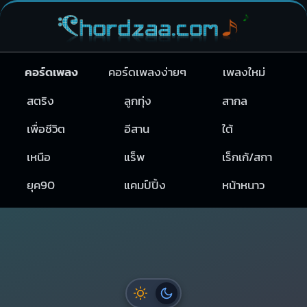
คอร์ดเพลง
คอร์ดเพลงง่ายๆ
เพลงใหม่
สตริง
ลูกทุ่ง
สากล
เพื่อชีวิต
อีสาน
ใต้
เหนือ
แร็พ
เร็กเก้/สกา
ยุค90
แคมป์ปิ้ง
หน้าหนาว