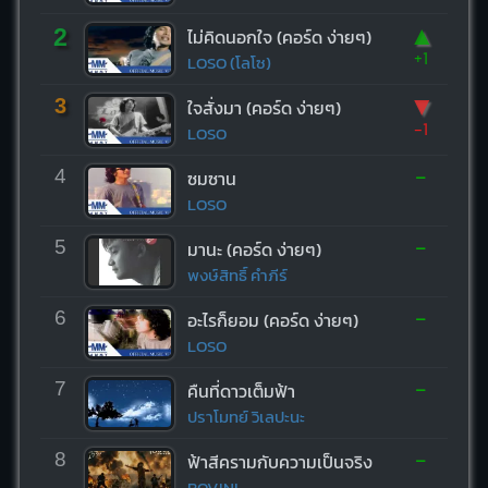
▲
2
ไม่คิดนอกใจ (คอร์ด ง่ายๆ)
+1
LOSO (โลโซ)
▼
3
ใจสั่งมา (คอร์ด ง่ายๆ)
-1
LOSO
-
4
ซมซาน
LOSO
-
5
มานะ (คอร์ด ง่ายๆ)
พงษ์สิทธิ์ คำภีร์
-
6
อะไรก็ยอม (คอร์ด ง่ายๆ)
LOSO
-
7
คืนที่ดาวเต็มฟ้า
ปราโมทย์ วิเลปะนะ
-
8
ฟ้าสีครามกับความเป็นจริง
BOVINI