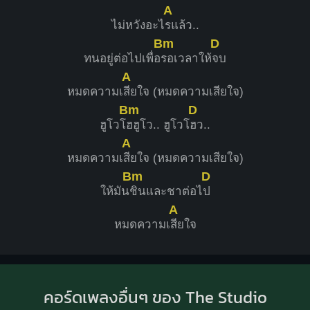
A
ไม่หวังอะไ
รแล้ว..
Bm
D
ทนอยู่ต่อไปเพื่อ
รอเวลาให้
จบ
A
หมดความเ
สียใจ (หมดความเสียใจ)
Bm
D
ฮูโวโ
ฮฮูโว.. ฮูโวโ
ฮว..
A
หมดความเ
สียใจ (หมดความเสียใจ)
Bm
D
ให้มัน
ชินและชาต่อไ
ป
A
หมดความเ
สียใจ
คอร์ดเพลงอื่นๆ ของ The Studio