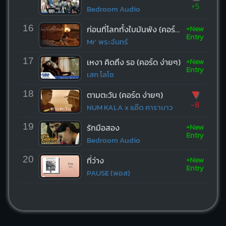
+5
Bedroom Audio
+New
16
ก่อนที่โลกทั้งใบมันพัง (คอร์ด ง่ายๆ)
Entry
Mr’ พระจันทร์
+New
17
เหงา คิดถึง รอ (คอร์ด ง่ายๆ)
Entry
เสก โลโซ
▼
18
ตามตะวัน (คอร์ด ง่ายๆ)
-8
NUM KALA x แอ๊ด คาราบาว
+New
19
รักมือสอง
Entry
Bedroom Audio
+New
20
ที่ว่าง
Entry
PAUSE (พอส)