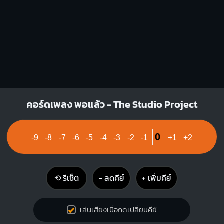
F
A
X
O
O
1
1
1
1
1
2
1
2
3
3
4
F#m
Bm
คอร์ดเพลง พอแล้ว - The Studio Project
X
1
1
1
1
1
1
1
1
0
-9
-8
-7
-6
-5
-4
-3
-2
-1
+1
+2
2
3
4
3
4
⟲ รีเซ็ต
− ลดคีย์
+ เพิ่มคีย์
เล่นเสียงเมื่อกดเปลี่ยนคีย์