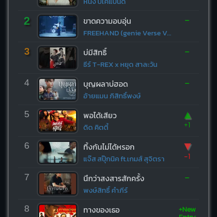
หนึ่ง บีเคแบนด์
-
2
ขาดความอบอุ่น
FREEHAND (genie Verse Vol.1)
-
3
บ่มีสิทธิ์
ธีร์ T-REX x หยุด สาละวัน
-
4
บุญผลาบ่ฮอด
อ้ายแมน ภิสิทธิ์พงษ์
▲
5
พอได้เสียว
+1
ดิด คิตตี้
▼
6
ทิ้งกันไม่ได้หรอก
-1
แจ๊ส สปุ๊กนิค ft.เกมส์ สุจิตรา
-
7
นึกว่าสงสารสักครั้ง
พงษ์สิทธิ์ คำภีร์
+New
8
ทางของเธอ
Entry