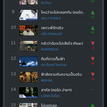
+9
Dr.Fuu
▲
9
ไหนว่าจะไม่หลอกกัน (คอร์ด ง่ายๆ)
+2
SILLY FOOLS
▲
10
เพราะพี่รักจริง
+6
หนึ่ง บีเคแบนด์
▼
11
กลัวว่าฉันจะไม่เสียใจ (Fear)
-2
PURPEECH
▼
12
คืนที่ดาวเต็มฟ้า
-6
ปราโมทย์ วิเลปะนะ
▼
13
ฟ้าสีครามกับความเป็นจริง
-5
BOVINI
-
14
สาหัส (คอร์ด ง่ายๆ)
LOSO (โลโซ)
▲
15
ไม่บอกเธอ