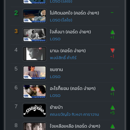
LOSO (โลโซ)
-
2
ไม่คิดนอกใจ (คอร์ด ง่ายๆ)
LOSO (โลโซ)
▲
3
ใจสั่งมา (คอร์ด ง่ายๆ)
+1
LOSO
▼
4
มานะ (คอร์ด ง่ายๆ)
-1
พงษ์สิทธิ์ คำภีร์
-
5
ซมซาน
LOSO
▲
6
อะไรก็ยอม (คอร์ด ง่ายๆ)
+1
LOSO
▲
7
ย้ายป่า
+5
คณะขวัญใจ ft.หงา คาราวาน
▲
8
ใจเหลือเหลือ (คอร์ด ง่ายๆ)