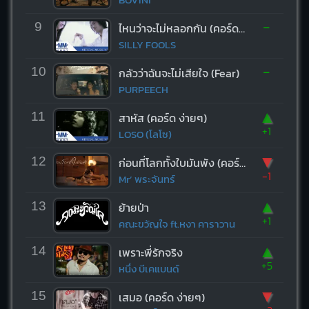
-
9
ไหนว่าจะไม่หลอกกัน (คอร์ด ง่ายๆ)
SILLY FOOLS
-
10
กลัวว่าฉันจะไม่เสียใจ (Fear)
PURPEECH
▲
11
สาหัส (คอร์ด ง่ายๆ)
+1
LOSO (โลโซ)
▼
12
ก่อนที่โลกทั้งใบมันพัง (คอร์ด ง่ายๆ)
-1
Mr’ พระจันทร์
▲
13
ย้ายป่า
+1
คณะขวัญใจ ft.หงา คาราวาน
▲
14
เพราะพี่รักจริง
+5
หนึ่ง บีเคแบนด์
▼
15
เสมอ (คอร์ด ง่ายๆ)