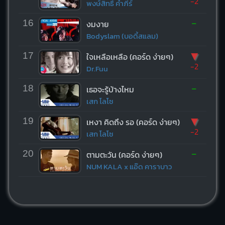
-2
พงษ์สิทธิ์ คำภีร์
-
16
งมงาย
Bodyslam (บอดี้สแลม)
▼
17
ใจเหลือเหลือ (คอร์ด ง่ายๆ)
-2
Dr.Fuu
-
18
เธอจะรู้บ้างไหม
เสก โลโซ
▼
19
เหงา คิดถึง รอ (คอร์ด ง่ายๆ)
-2
เสก โลโซ
-
20
ตามตะวัน (คอร์ด ง่ายๆ)
NUM KALA x แอ๊ด คาราบาว