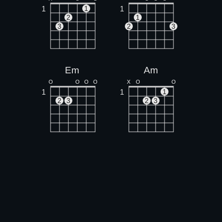
1
1
1
2
1
3
2
3
Em
Am
O
O
O
O
X
O
O
1
1
1
2
3
2
3
D
Eb
X
X
O
X
X
1
1
1
1
2
3
2
3
4