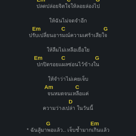
ป
ลดปล่อยจิตใ
จให้ลอยล่องไ
ป
ให้ฉันไม่จดจำอีก
Em
C
G
ปรั
บเปลี่ยนอาร
มณ์ความเศร้าเสียใ
จ
ให้ลืมไม่เหลือเยื่อใย
Em
C
G
ปกปิดรอยแ
ผลซ่อนไว้ข้างใ
น
ให้จำว่าไม่เคยเจ็บ
Am
C
จนหมดจนเห
ลือแค่
D
ความว่างเป
ล่า ในวันนี้
G
Em
* ฉันสู้มา
พอแล้ว.. เจ็บช้ำมากเ
กินแล้ว