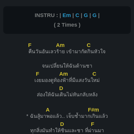
INSTRU : |
Em
|
C
|
G
|
G
|
( 2 Times )
F
Am
C
คืนวันอันเลวร้
าย เข้ามากัด
กินหัวใจ
จนเปลี่ยนให้ฉันด้านชา
F
Am
C
เ
งยมองดูท้อง
ฟ้าที่มีแสงวันใ
หม่
D
ส่องให้ฉันเ
ดินไม่หันกลับหลัง
A
F#m
* ฉันสู้มา
พอแล้ว.. เจ็บช้ำมากเ
กินแล้ว
D
F
ทุกสิ่งมันทำให้
ชินและชา ที่ผ่
านมา