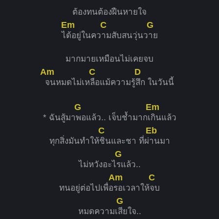
ต้องทนต้องฝืนหายใจ
Em
C
G
ไ
ด้อยู่ในคว
ามสับสนวุ่นว
าย
มากมายเหมือนไม่เคยจบ
Am
C
D
จนหมดไม่เห
ลือแม้ความรู้
สึก ในวันนี้
G
Em
* ฉันสู้มา
พอแล้ว.. เจ็บช้ำมากเ
กินแล้ว
C
Eb
ทุกสิ่งมันทำให้
ชินและชา ที่ผ่
านมา
G
ไม่หวังอะไ
รแล้ว..
Am
C
ทนอยู่ต่อไปเพื่อ
รอเวลาให้
จบ
G
หมดความเ
สียใจ..