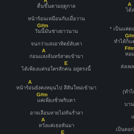
A
A
ตื่น
ขึ้นตามฤดูกาล
ไ
ด้
หน้าร้อนเหมือนกับเมื่อวาน
G#m
* เป็นแค่ด
วัน
นี้มันช่างยาวนาน
G#
ทำได้ก็
แค
จนกว่าแสงอาทิตย์ลับตา
F#
A
ห
อม
ก่อนแ
สงจันทร์สาดเข้ามา
E
ส่งเพล
ได้เพียงแค่รอใครสัก
คน อยู่ตรงนี้
A
หน้าร้
อนยังคงหมุนไป สีสันใหม่เข้ามา
(ทำไ
G#m
แ
ค่เพียงชั่วพริบตา
บานไ
อาจเลือนหายไม่ทันรํ่าลา
แ
A
ห
วังแค่เธอหันมา
เป็นดอก
E