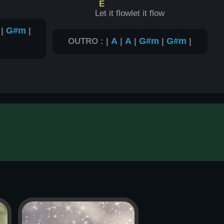
E
L
et it flowlet it flow
|
G#m
|
OUTRO : |
A
|
A
|
G#m
|
G#m
|