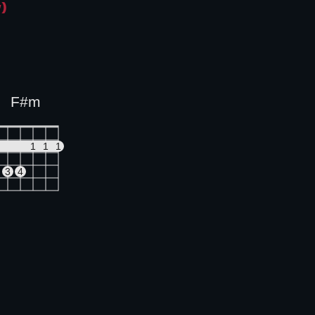
)
F#m
1
1
1
3
4