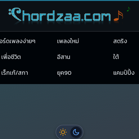
อร์ดเพลงง่ายๆ
เพลงใหม่
สตริง
เพื่อชีวิต
อีสาน
ใต้
เร็กเก้/สกา
ยุค90
แคมป์ปิ้ง