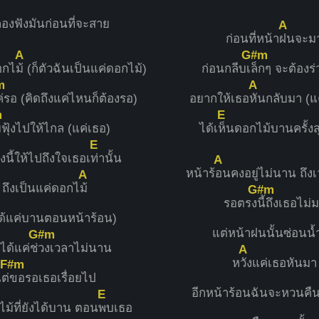
ลองฟังมันก่อนที่จะสาย
A
ก่อนที่หน้า
ฝนจะม
A
G#m
อกไ
ม้ (ก็ตัวฉันเป็นแค่ดอกไม้)
ก่อนกลีบเ
ล็กๆ จะต้องร
m
A
่รอ (คิดถึงแค่ไหนก็ต้องรอ)
อยากให้เธอ
หันกลับมา (แ
m
E
ฟุ้งไปให้ไกล (แค่เธอ)
ได้เ
ห็นดอกไม้บานครั้งส
E
งนี้ให้ไปถึงใจเธอเ
ท่านั้น
A
หน้าร้
อนคงอยู่ไม่นาน ถึง
A
ถึงเป็นแค่ดอกไ
ม้
G#m
รอตรง
นี้ถึงเธอไม่
ด้แค่บานตอนหน้าร้อน)
แต่หน้าฝนนั้นซ่อนน
G#m
ด้แค่ช่
วงเวลาไม่นาน
A
ห
วังแค่เธอหันมา
F#m
ต่
ขอรอเธอเรื่อยไป
อีกหน้าร้อนฉันจะหวนคื
E
ไม้ที่ยังได้บาน ตอน
พบเธอ