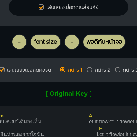
เล่นเสียงเมื่อกดเปลี่ยนคีย์
-
font size
+
พอดีกับหน้าจอ
เล่นเสียงเมื่อกดคอร์ด
กีต้าร์ 1
กีต้าร์ 2
กีต้าร์ 
[ Original Key ]
#m
A
อแค่เธอได้มองเห็น
L
et it flowlet it flowlet 
E
้ยินทำนองจากใจฉัน
L
et it flowlet it fl