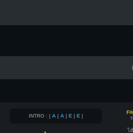
F
INTRO : |
A
|
A
|
E
|
E
|
ร
ได