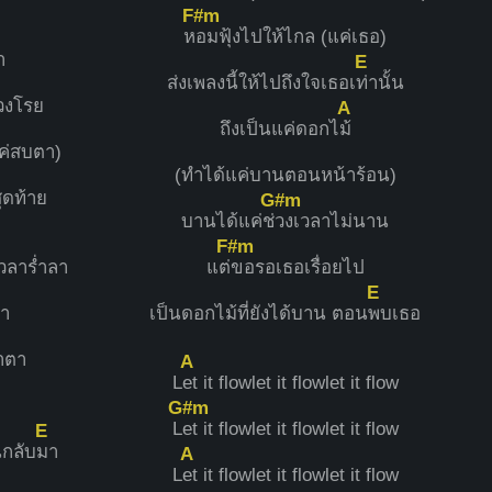
F#m
ห
อมฟุ้งไปให้ไกล (แค่เธอ)
า
E
ส่งเพลงนี้ให้ไปถึงใจเธอเ
ท่านั้น
่วงโรย
A
ถึงเป็นแค่ดอกไ
ม้
ค่สบตา)
(ทำได้แค่บานตอนหน้าร้อน)
ุดท้าย
G#m
บานได้แค่ช่
วงเวลาไม่นาน
F#m
เวลาร่ำลา
แต่
ขอรอเธอเรื่อยไป
E
มา
เป็นดอกไม้ที่ยังได้บาน ตอน
พบเธอ
้ำตา
A
L
et it flowlet it flowlet it flow
G#m
L
et it flowlet it flowlet it flow
E
นกลับ
มา
A
L
et it flowlet it flowlet it flow