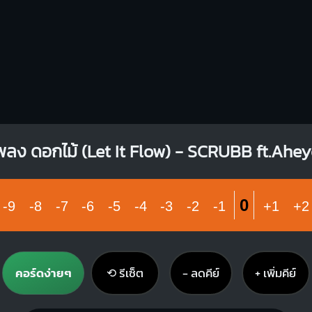
พลง ดอกไม้ (Let It Flow) - SCRUBB ft.Ahe
0
-9
-8
-7
-6
-5
-4
-3
-2
-1
+1
+2
คอร์ดง่ายๆ
⟲ รีเซ็ต
− ลดคีย์
+ เพิ่มคีย์