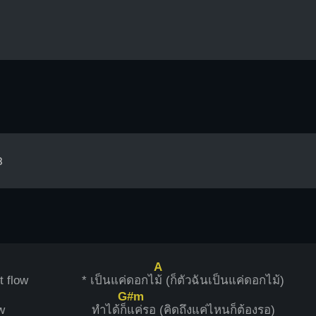
3
A
it flow
* เป็นแค่ดอกไ
ม้ (ก็ตัวฉันเป็นแค่ดอกไม้)
G#m
ow
ทำได้ก็
แค่รอ (คิดถึงแค่ไหนก็ต้องรอ)