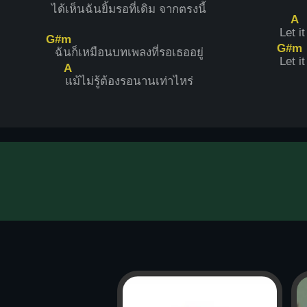
ได้เห็นฉันยิ้มรอที่เ
ดิม จากตรงนี้
A
Le
t i
G#m
G#m
ฉันก็เหมือนบทเพลงที่รอเธออยู่
L
et it
A
แม้ไม่รู้ต้องรอนานเท่าไหร่