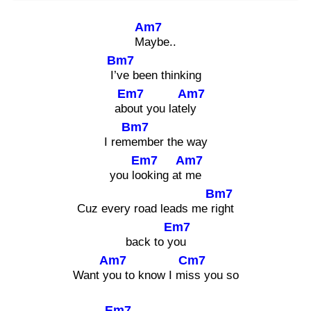
Am7
M
aybe..
Bm7
I’
ve been thinking
Em7
Am7
ab
out you late
ly
Bm7
I rem
ember the way
Em7
Am7
you lo
oking at
me
Bm7
Cuz every road leads me r
ight
Em7
back to y
ou
Am7
Cm7
Want y
ou to know I mi
ss you so
Em7