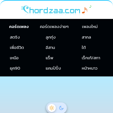
คอร์ดเพลง
คอร์ดเพลงง่ายๆ
เพลงใหม่
สตริง
ลูกทุ่ง
สากล
เพื่อชีวิต
อีสาน
ใต้
เหนือ
แร็พ
เร็กเก้/สกา
ยุค90
แคมป์ปิ้ง
หน้าหนาว