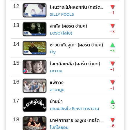
▼
12
ไหนว่าจะไม่หลอกกัน (คอร์ด ง่ายๆ)
-1
SILLY FOOLS
▼
13
สาหัส (คอร์ด ง่ายๆ)
-3
LOSO (โลโซ)
▲
14
ชาวนากับงูเห่า (คอร์ด ง่ายๆ)
+3
Fly
▼
15
ใจเหลือเหลือ (คอร์ด ง่ายๆ)
-1
Dr.Fuu
▼
16
แพ้ทาง
-1
ลาบานูน
▲
17
ย้ายป่า
+3
คณะขวัญใจ ft.หงา คาราวาน
▼
18
นาฬิกาทราย (sign) (คอร์ด ง่ายๆ)
-6
โบกี้ไลอ้อน