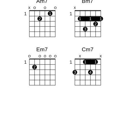
Am7
Bm7
X
O
O
O
X
1
1
1
2
1
1
1
2
3
Em7
Cm7
O
O
O
O
O
X
X
1
1
1
1
2
3
4
Bbdim
G
X
O
O
O
O
1
1
1
2
3
1
4
2
3