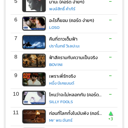
-
5
มานะ (คอร์ด ง่ายๆ)
พงษ์สิทธิ์ คำภีร์
-
6
อะไรก็ยอม (คอร์ด ง่ายๆ)
LOSO
-
7
คืนที่ดาวเต็มฟ้า
ปราโมทย์ วิเลปะนะ
-
8
ฟ้าสีครามกับความเป็นจริง
BOVINI
-
9
เพราะพี่รักจริง
หนึ่ง บีเคแบนด์
-
10
ไหนว่าจะไม่หลอกกัน (คอร์ด ง่ายๆ)
SILLY FOOLS
▲
11
ก่อนที่โลกทั้งใบมันพัง (คอร์ด ง่ายๆ)
+3
Mr’ พระจันทร์