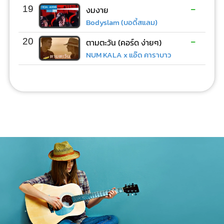
-
19
งมงาย
Bodyslam (บอดี้สแลม)
-
20
ตามตะวัน (คอร์ด ง่ายๆ)
NUM KALA x แอ๊ด คาราบาว