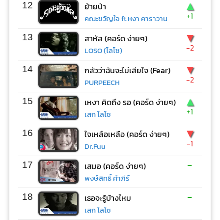
▲
12
ย้ายป่า
+1
คณะขวัญใจ ft.หงา คาราวาน
▼
13
สาหัส (คอร์ด ง่ายๆ)
-2
LOSO (โลโซ)
▼
14
กลัวว่าฉันจะไม่เสียใจ (Fear)
-2
PURPEECH
▲
15
เหงา คิดถึง รอ (คอร์ด ง่ายๆ)
+1
เสก โลโซ
▼
16
ใจเหลือเหลือ (คอร์ด ง่ายๆ)
-1
Dr.Fuu
-
17
เสมอ (คอร์ด ง่ายๆ)
พงษ์สิทธิ์ คำภีร์
-
18
เธอจะรู้บ้างไหม
เสก โลโซ