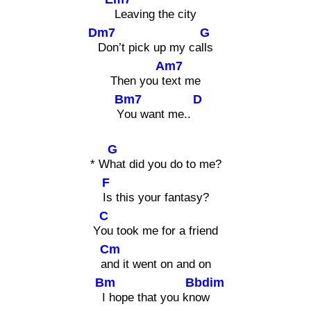
Leaving the city
Dm7
G
Don’t pick up my ca
lls
Am7
Then you t
ext me
Bm7
D
Y
ou want me..
G
* W
hat did you do to me?
F
Is this your fantasy?
C
Y
ou took me for a friend
Cm
a
nd it went on and on
Bm
Bbdim
I hope that you kn
ow