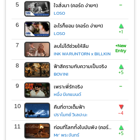
-
5
ใจสั่งมา (คอร์ด ง่ายๆ)
LOSO
▲
6
อะไรก็ยอม (คอร์ด ง่ายๆ)
+1
LOSO
+New
7
ลบไม่ได้ช่วยให้ลืม
Entry
INK WARUNTORN x BILLKIN
▲
8
ฟ้าสีครามกับความเป็นจริง
+5
BOVINI
-
9
เพราะพี่รักจริง
หนึ่ง บีเคแบนด์
▼
10
คืนที่ดาวเต็มฟ้า
-4
ปราโมทย์ วิเลปะนะ
▲
11
ก่อนที่โลกทั้งใบมันพัง (คอร์ด ง่ายๆ)
+5
Mr’ พระจันทร์