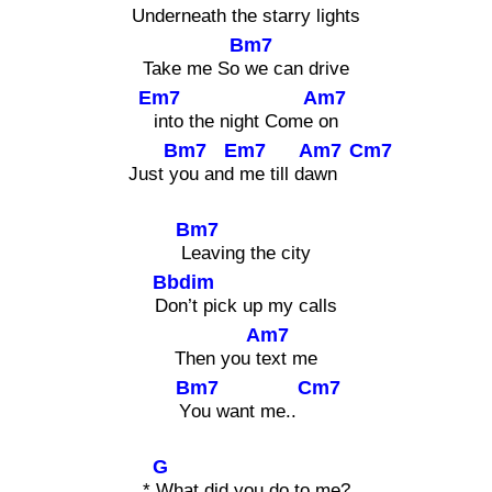
Undern
eath the starry l
ights
Bm7
Take me So
we can drive
Em7
Am7
into the night Come
on
Bm7
Em7
Am7
Cm7
Just y
ou and
me till da
wn
Bm7
L
eaving the city
Bbdim
D
on’t pick up my calls
Am7
Then you t
ext me
Bm7
Cm7
Y
ou want me..
G
*
What did you do to me?