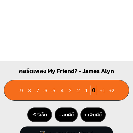
F
C
X
O
O
1
1
1
1
1
1
2
2
3
4
3
Cm
Bm
คอร์ดเพลง My Friend? - James Alyn
X
O
X
X
1
1
2
1
1
1
0
-9
-8
-7
-6
-5
-4
-3
-2
-1
+1
+2
4
2
3
4
⟲ รีเซ็ต
− ลดคีย์
+ เพิ่มคีย์
D
Dm7
X
X
O
X
X
O
1
1
1
1