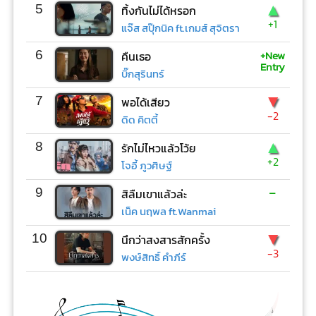
▲
5
ทิ้งกันไม่ได้หรอก
+1
แจ๊ส สปุ๊กนิค ft.เกมส์ สุจิตรา
+New
6
คืนเธอ
Entry
บิ๊กสุรินทร์
▼
7
พอได้เสียว
-2
ดิด คิตตี้
▲
8
รักไม่ไหวแล้วโว้ย
+2
โจอี้ ภูวศิษฐ์
-
9
สิลืมเขาแล้วล่ะ
เน็ค นฤพล ft.Wanmai
▼
10
นึกว่าสงสารสักครั้ง
-3
พงษ์สิทธิ์ คำภีร์