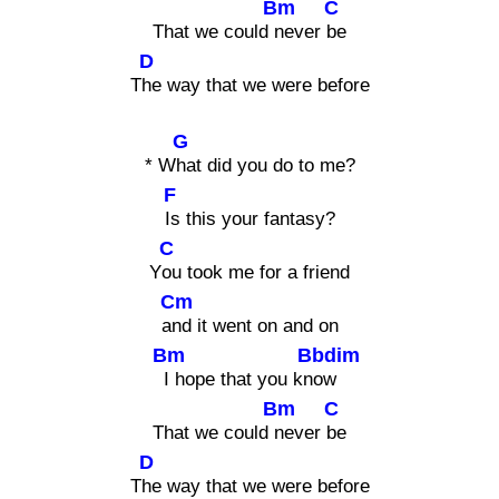
Bm
C
That we could
never
be
D
T
he way that we were before
G
* W
hat did you do to me?
F
Is this your fantasy?
C
Y
ou took me for a friend
Cm
a
nd it went on and on
Bm
Bbdim
I hope that you kn
ow
Bm
C
That we could
never
be
D
T
he way that we were before