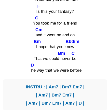
F
I
s this your fantasy?
C
Y
ou took me for a friend
Cm
a
nd it went on and on
Bm
Bbdim
I hope that you kn
ow
Bm
C
That we could
never
be
D
T
he way that we were before
INSTRU : |
Am7
|
Bm7
Em7
|
|
Am7
|
Bm7
Em7
|
|
Am7
|
Bm7
Em7
|
Am7
|
D
|