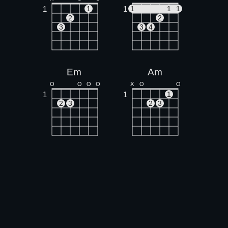
1
1
1
1
1
1
2
2
3
3
4
Em
Am
O
O
O
O
X
O
O
1
1
1
2
3
2
3
G
O
O
O
1
1
2
3