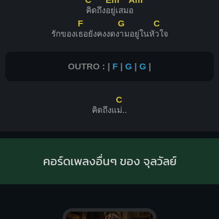
คิดถึงอ
ยู่เสมอ
F
G
C
รักของเ
ธอยังคงงดง
ามอยู่ในหั
วใจ
OUTRO : |
F
|
G
|
G
|
C
คิดถึงแ
ม่..
คอร์ดเพลงอื่นๆ ของ จุลวัลย์