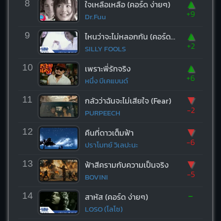
▲
8
ใจเหลือเหลือ (คอร์ด ง่ายๆ)
+9
Dr.Fuu
▲
9
ไหนว่าจะไม่หลอกกัน (คอร์ด ง่ายๆ)
+2
SILLY FOOLS
▲
10
เพราะพี่รักจริง
+6
หนึ่ง บีเคแบนด์
▼
11
กลัวว่าฉันจะไม่เสียใจ (Fear)
-2
PURPEECH
▼
12
คืนที่ดาวเต็มฟ้า
-6
ปราโมทย์ วิเลปะนะ
▼
13
ฟ้าสีครามกับความเป็นจริง
-5
BOVINI
-
14
สาหัส (คอร์ด ง่ายๆ)
LOSO (โลโซ)