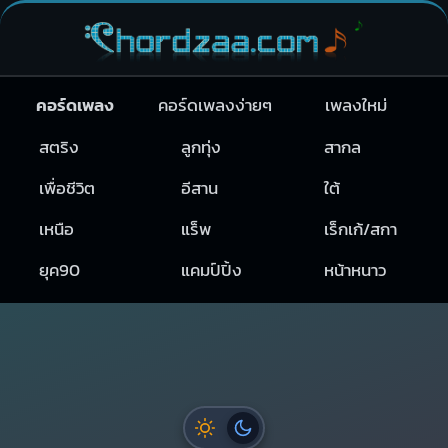
คอร์ดเพลง
คอร์ดเพลงง่ายๆ
เพลงใหม่
สตริง
ลูกทุ่ง
สากล
เพื่อชีวิต
อีสาน
ใต้
เหนือ
แร็พ
เร็กเก้/สกา
ยุค90
แคมป์ปิ้ง
หน้าหนาว