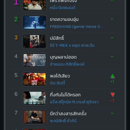
1
เพราะพี่รักจริง
หนึ่ง บีเคแบนด์
-
2
ขาดความอบอุ่น
FREEHAND (genie Verse Vol.1)
-
3
บ่มีสิทธิ์
ธีร์ T-REX x หยุด สาละวัน
-
4
บุญผลาบ่ฮอด
อ้ายแมน ภิสิทธิ์พงษ์
▲
5
พอได้เสียว
+1
ดิด คิตตี้
▼
6
ทิ้งกันไม่ได้หรอก
-1
แจ๊ส สปุ๊กนิค ft.เกมส์ สุจิตรา
-
7
นึกว่าสงสารสักครั้ง
พงษ์สิทธิ์ คำภีร์