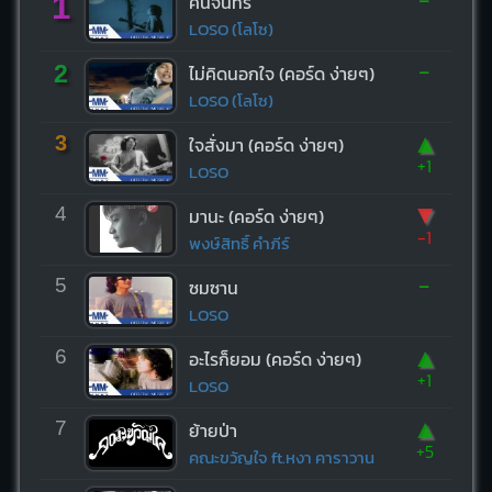
1
คืนจันทร์
LOSO (โลโซ)
-
2
ไม่คิดนอกใจ (คอร์ด ง่ายๆ)
LOSO (โลโซ)
▲
3
ใจสั่งมา (คอร์ด ง่ายๆ)
+1
LOSO
▼
4
มานะ (คอร์ด ง่ายๆ)
-1
พงษ์สิทธิ์ คำภีร์
-
5
ซมซาน
LOSO
▲
6
อะไรก็ยอม (คอร์ด ง่ายๆ)
+1
LOSO
▲
7
ย้ายป่า
+5
คณะขวัญใจ ft.หงา คาราวาน