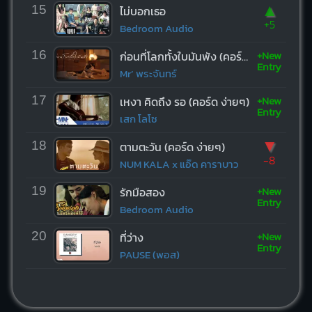
▲
15
ไม่บอกเธอ
+5
Bedroom Audio
+New
16
ก่อนที่โลกทั้งใบมันพัง (คอร์ด ง่ายๆ)
Entry
Mr’ พระจันทร์
+New
17
เหงา คิดถึง รอ (คอร์ด ง่ายๆ)
Entry
เสก โลโซ
▼
18
ตามตะวัน (คอร์ด ง่ายๆ)
-8
NUM KALA x แอ๊ด คาราบาว
+New
19
รักมือสอง
Entry
Bedroom Audio
+New
20
ที่ว่าง
Entry
PAUSE (พอส)