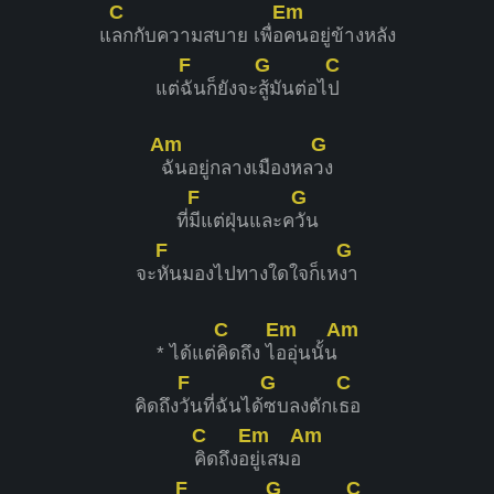
C
Em
แ
ลกกับความสบาย เพื่อ
คนอยู่ข้างหลัง
F
G
C
แต่
ฉันก็ยังจะ
สู้มันต่อไ
ป
Am
G
ฉันอยู่กลางเมืองหล
วง
F
G
ที่
มีแต่ฝุ่นและค
วัน
F
G
จะ
หันมองไปทางใดใจก็เห
งา
C
Em
Am
* ได้แต่
คิดถึง ไ
ออุ่นนั้น
F
G
C
คิดถึง
วันที่ฉันได้
ซบลงตักเ
ธอ
C
Em
Am
คิดถึงอ
ยู่เสมอ
F
G
C