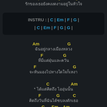
รักของเ
ธอยังคงงดง
ามอยู่ในหั
วใจ
INSTRU : |
C
|
Em
|
F
|
G
|
|
C
|
Em
|
F
|
G
|
G
|
Am
G
ฉันอยู่กลางเมืองหล
วง
F
G
ที่
มีแต่ฝุ่นและค
วัน
F
G
จะ
หันมองไปทางใดใจก็เห
งา
C
Am
* ได้แต่
คิดถึง ไออุ่นนั้น
F
G
C
คิดถึง
วันที่ฉันได้
ซบลงตักเ
ธอ
C
Em
Am