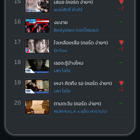
▼
15
เสมอ (คอร์ด ง่ายๆ)
-2
พงษ์สิทธิ์ คำภีร์
-
16
งมงาย
Bodyslam (บอดี้สแลม)
▼
17
ใจเหลือเหลือ (คอร์ด ง่ายๆ)
-2
Dr.Fuu
-
18
เธอจะรู้บ้างไหม
เสก โลโซ
▼
19
เหงา คิดถึง รอ (คอร์ด ง่ายๆ)
-2
เสก โลโซ
-
20
ตามตะวัน (คอร์ด ง่ายๆ)
NUM KALA x แอ๊ด คาราบาว