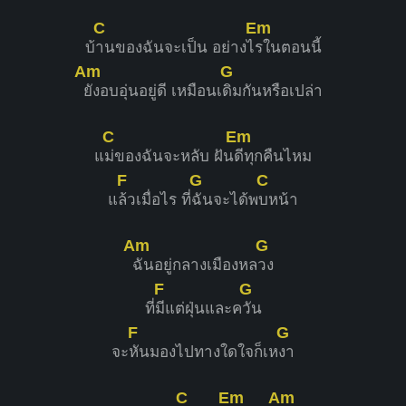
C
Em
บ้
านของฉันจะเป็น อย่างไ
รในตอนนี้
Am
G
ยังอบอุ่นอยู่ดี เหมือนเ
ดิมกันหรือเปล่า
C
Em
แ
ม่ของฉันจะหลับ ฝัน
ดีทุกคืนไหม
F
G
C
แ
ล้วเมื่อไร ที่
ฉันจะได้พ
บหน้า
Am
G
ฉันอยู่กลางเมืองหล
วง
F
G
ที่
มีแต่ฝุ่นและค
วัน
F
G
จะ
หันมองไปทางใดใจก็เห
งา
C
Em
Am