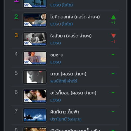
LOSO (โลโซ)
▲
2
ไม่คิดนอกใจ (คอร์ด ง่ายๆ)
+1
LOSO (โลโซ)
▼
3
ใจสั่งมา (คอร์ด ง่ายๆ)
-1
LOSO
-
4
ซมซาน
LOSO
-
5
มานะ (คอร์ด ง่ายๆ)
พงษ์สิทธิ์ คำภีร์
-
6
อะไรก็ยอม (คอร์ด ง่ายๆ)
LOSO
-
7
คืนที่ดาวเต็มฟ้า
ปราโมทย์ วิเลปะนะ
-
8
ฟ้าสีครามกับความเป็นจริง