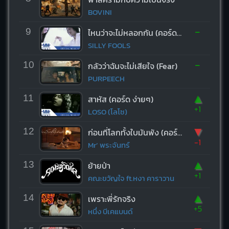
BOVINI
-
9
ไหนว่าจะไม่หลอกกัน (คอร์ด ง่ายๆ)
SILLY FOOLS
-
10
กลัวว่าฉันจะไม่เสียใจ (Fear)
PURPEECH
▲
11
สาหัส (คอร์ด ง่ายๆ)
+1
LOSO (โลโซ)
▼
12
ก่อนที่โลกทั้งใบมันพัง (คอร์ด ง่ายๆ)
-1
Mr’ พระจันทร์
▲
13
ย้ายป่า
+1
คณะขวัญใจ ft.หงา คาราวาน
▲
14
เพราะพี่รักจริง
+5
หนึ่ง บีเคแบนด์