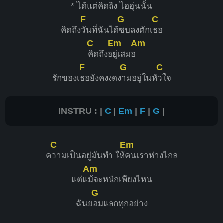
* ได้แต่
คิดถึง ไ
ออุ่นนั้น
F
G
C
คิดถึง
วันที่ฉันได้
ซบลงตักเ
ธอ
C
Em
Am
คิดถึงอ
ยู่เสมอ
F
G
C
รักของเ
ธอยังคงงดง
ามอยู่ในหั
วใจ
INSTRU : |
C
|
Em
|
F
|
G
|
C
Em
ค
วามเป็นอยู่มันทำ ให้
คนเราห่างไกล
Am
แต่แ
ม้จะหนักเพียงไหน
G
ฉันย
อมแลกทุกอย่าง