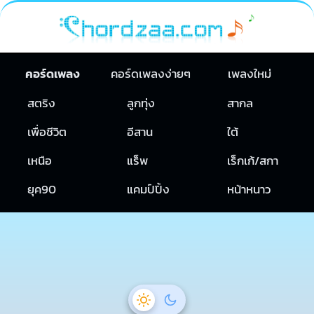
คอร์ดเพลง
คอร์ดเพลงง่ายๆ
เพลงใหม่
สตริง
ลูกทุ่ง
สากล
เพื่อชีวิต
อีสาน
ใต้
เหนือ
แร็พ
เร็กเก้/สกา
ยุค90
แคมป์ปิ้ง
หน้าหนาว