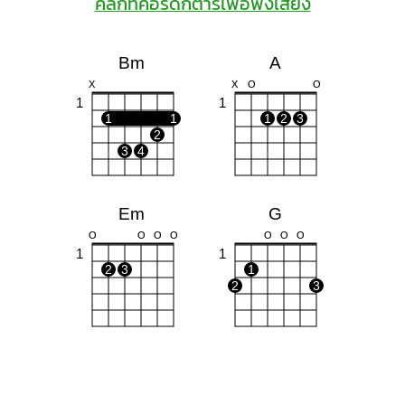
คลิกที่คอร์ดกีต้าร์เพื่อฟังเสียง
Bm
A
X
X
O
O
1
1
1
1
1
2
3
2
3
4
Em
G
O
O
O
O
O
O
O
1
1
2
3
1
2
3