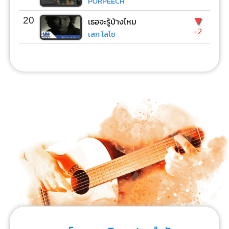
PURPEECH
▼
20
เธอจะรู้บ้างไหม
-2
เสก โลโซ