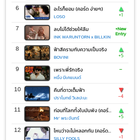
▲
6
อะไรก็ยอม (คอร์ด ง่ายๆ)
+1
LOSO
+New
7
ลบไม่ได้ช่วยให้ลืม
Entry
INK WARUNTORN x BILLKIN
▲
8
ฟ้าสีครามกับความเป็นจริง
+5
BOVINI
-
9
เพราะพี่รักจริง
หนึ่ง บีเคแบนด์
▼
10
คืนที่ดาวเต็มฟ้า
-4
ปราโมทย์ วิเลปะนะ
▲
11
ก่อนที่โลกทั้งใบมันพัง (คอร์ด ง่ายๆ)
+5
Mr’ พระจันทร์
▼
12
ไหนว่าจะไม่หลอกกัน (คอร์ด ง่ายๆ)
-1
SILLY FOOLS