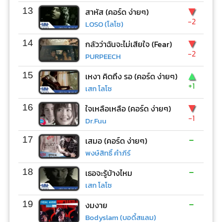
▼
13
สาหัส (คอร์ด ง่ายๆ)
-2
LOSO (โลโซ)
▼
14
กลัวว่าฉันจะไม่เสียใจ (Fear)
-2
PURPEECH
▲
15
เหงา คิดถึง รอ (คอร์ด ง่ายๆ)
+1
เสก โลโซ
▼
16
ใจเหลือเหลือ (คอร์ด ง่ายๆ)
-1
Dr.Fuu
-
17
เสมอ (คอร์ด ง่ายๆ)
พงษ์สิทธิ์ คำภีร์
-
18
เธอจะรู้บ้างไหม
เสก โลโซ
-
19
งมงาย
Bodyslam (บอดี้สแลม)