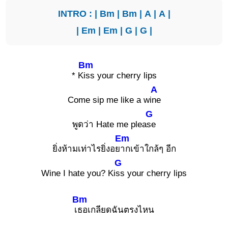
INTRO : |
Bm
|
Bm
|
A
|
A
|
|
Em
|
Em
|
G
|
G
|
Bm
* K
iss your cherry lips
A
Come sip me like a wi
ne
G
พูดว่า Hate me plea
se
Em
ยิ่งห้ามเท่าไรยิ่งอย
ากเข้าใกล้ๆ อีก
G
Wine I hate you? Ki
ss your cherry lips
Bm
เ
ธอเกลียดฉันตรงไหน