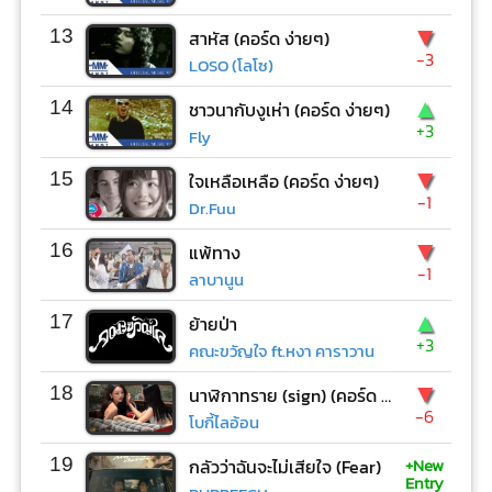
▼
13
สาหัส (คอร์ด ง่ายๆ)
-3
LOSO (โลโซ)
▲
14
ชาวนากับงูเห่า (คอร์ด ง่ายๆ)
+3
Fly
▼
15
ใจเหลือเหลือ (คอร์ด ง่ายๆ)
-1
Dr.Fuu
▼
16
แพ้ทาง
-1
ลาบานูน
▲
17
ย้ายป่า
+3
คณะขวัญใจ ft.หงา คาราวาน
▼
18
นาฬิกาทราย (sign) (คอร์ด ง่ายๆ)
-6
โบกี้ไลอ้อน
+New
19
กลัวว่าฉันจะไม่เสียใจ (Fear)
Entry