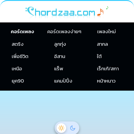
คอร์ดเพลง
คอร์ดเพลงง่ายๆ
เพลงใหม่
สตริง
ลูกทุ่ง
สากล
เพื่อชีวิต
อีสาน
ใต้
เหนือ
แร็พ
เร็กเก้/สกา
ยุค90
แคมป์ปิ้ง
หน้าหนาว