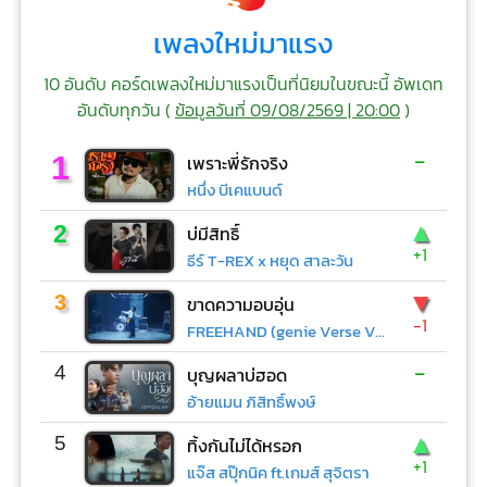
เพลงใหม่มาแรง
10 อันดับ คอร์ดเพลงใหม่มาแรงเป็นที่นิยมในขณะนี้ อัพเดท
อันดับทุกวัน (
ข้อมูลวันที่ 09/08/2569 | 20:00
)
-
1
เพราะพี่รักจริง
หนึ่ง บีเคแบนด์
▲
2
บ่มีสิทธิ์
+1
ธีร์ T-REX x หยุด สาละวัน
▼
3
ขาดความอบอุ่น
-1
FREEHAND (genie Verse Vol.1)
-
4
บุญผลาบ่ฮอด
อ้ายแมน ภิสิทธิ์พงษ์
▲
5
ทิ้งกันไม่ได้หรอก
+1
แจ๊ส สปุ๊กนิค ft.เกมส์ สุจิตรา