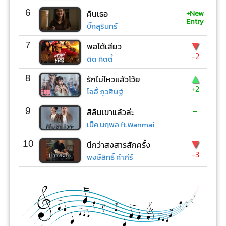
+New
6
คืนเธอ
Entry
บิ๊กสุรินทร์
▼
7
พอได้เสียว
-2
ดิด คิตตี้
▲
8
รักไม่ไหวแล้วโว้ย
+2
โจอี้ ภูวศิษฐ์
-
9
สิลืมเขาแล้วล่ะ
เน็ค นฤพล ft.Wanmai
▼
10
นึกว่าสงสารสักครั้ง
-3
พงษ์สิทธิ์ คำภีร์