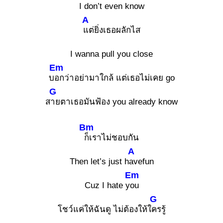
I don’t even know
A
แต่ยิ่งเธอผลักไส
I wanna pull you close
Em
บ
อกว่าอย่ามาใกล้ แต่เธอไม่เคย go
G
ส
ายตาเธอมันฟ้อง you already know
Bm
ก็เราไม่ชอบกัน
A
Then let’s just h
avefun
Em
Cuz I hate y
ou
G
โชว์แค่ให้ฉันดู ไม่ต้องให้ใ
ครรู้