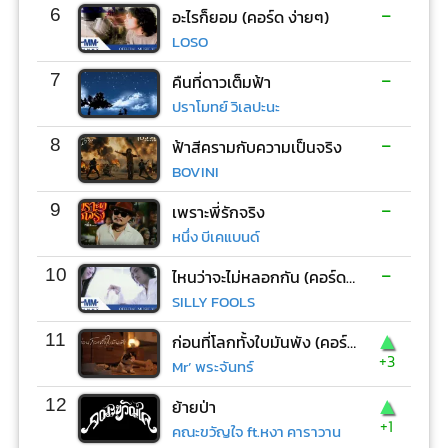
-
6
อะไรก็ยอม (คอร์ด ง่ายๆ)
LOSO
-
7
คืนที่ดาวเต็มฟ้า
ปราโมทย์ วิเลปะนะ
-
8
ฟ้าสีครามกับความเป็นจริง
BOVINI
-
9
เพราะพี่รักจริง
หนึ่ง บีเคแบนด์
-
10
ไหนว่าจะไม่หลอกกัน (คอร์ด ง่ายๆ)
SILLY FOOLS
▲
11
ก่อนที่โลกทั้งใบมันพัง (คอร์ด ง่ายๆ)
+3
Mr’ พระจันทร์
▲
12
ย้ายป่า
+1
คณะขวัญใจ ft.หงา คาราวาน