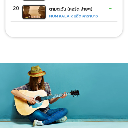
-
20
ตามตะวัน (คอร์ด ง่ายๆ)
NUM KALA x แอ๊ด คาราบาว