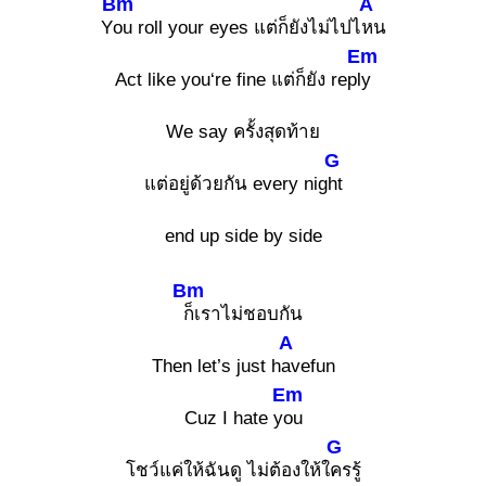
Bm
A
Y
ou roll your eyes แต่ก็ยังไม่ไปไ
หน
Em
Act like you‘re fine แต่ก็ยัง rep
ly
We say ครั้งสุดท้าย
G
แต่อยู่ด้วยกัน every nig
ht
end up side by side
Bm
ก็เราไม่ชอบกัน
A
Then let’s just h
avefun
Em
Cuz I hate y
ou
G
โชว์แค่ให้ฉันดู ไม่ต้องให้ใ
ครรู้