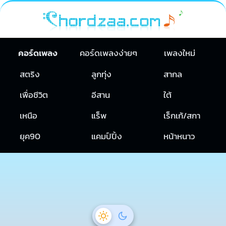
คอร์ดเพลง
คอร์ดเพลงง่ายๆ
เพลงใหม่
สตริง
ลูกทุ่ง
สากล
เพื่อชีวิต
อีสาน
ใต้
เหนือ
แร็พ
เร็กเก้/สกา
ยุค90
แคมป์ปิ้ง
หน้าหนาว