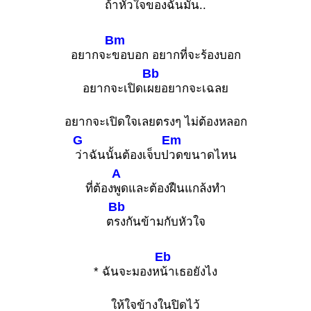
ถ้าหัวใจของฉันมัน..
Bm
อยากจะ
ขอบอก อยากที่จะร้องบอก
Bb
อยากจะเปิดเ
ผยอยากจะเฉลย
อยากจะเปิดใจเลยตรงๆ ไม่ต้องหลอก
G
Em
ว่าฉันนั้นต้องเจ็บป
วดขนาดไหน
A
ที่ต้อง
พูดและต้องฝืนแกล้งทำ
Bb
ต
รงกันข้ามกับหัวใจ
Eb
* ฉันจะมองห
น้าเธอยังไง
ให้ใจข้างในปิดไว้