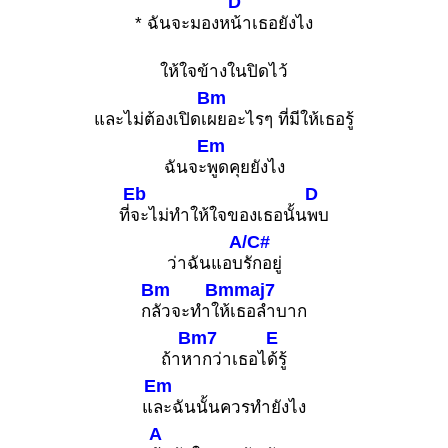
D
* ฉันจะมองห
น้าเธอยังไง
ให้ใจข้างในปิดไว้
Bm
และไม่ต้องเปิดเ
ผยอะไรๆ ที่มีให้เธอรู้
Em
ฉันจะ
พูดคุยยังไง
Eb
D
ที่
จะไม่ทำให้ใจของเธอนั้น
พบ
A/C#
ว่าฉันแอบ
รักอยู่
Bm
Bmmaj7
ก
ลัวจะทำใ
ห้เธอลำบาก
Bm7
E
ถ้าห
ากว่าเธอไ
ด้รู้
Em
แ
ละฉันนั้นควรทำยังไง
A