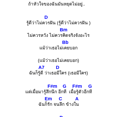
ถ้าหัวใจของฉันมันหยุดไม่อ
ยู่..
D
รู้ดีว่าไม่ค
วรฝัน (รู้ดีว่าไม่ควรฝัน )
Bm
ไม่ควรหวัง ไม่ควร
คิดจริงจังอะไร
Bb
แม้ว่าเธอไม่เ
คยบอก
(แม้ว่าเธอไม่เคยบอก)
A7
D
ฉันก็รู้
ดี ว่าเธอ
มีใคร (เธอมีใคร)
F#m
G
F#m
G
แต่เมื่อมารู้สึก
นึก อีก
ที เมื่อ
รู้ตัวอีก
ที
Em
C
A
ฉันก็
รัก จน
ลึก ข้างใ
น