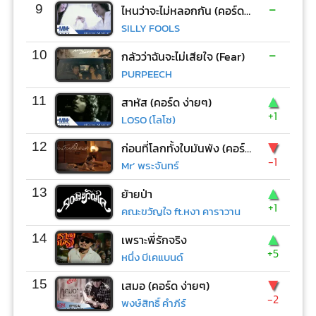
-
9
ไหนว่าจะไม่หลอกกัน (คอร์ด ง่ายๆ)
SILLY FOOLS
-
10
กลัวว่าฉันจะไม่เสียใจ (Fear)
PURPEECH
▲
11
สาหัส (คอร์ด ง่ายๆ)
+1
LOSO (โลโซ)
▼
12
ก่อนที่โลกทั้งใบมันพัง (คอร์ด ง่ายๆ)
-1
Mr’ พระจันทร์
▲
13
ย้ายป่า
+1
คณะขวัญใจ ft.หงา คาราวาน
▲
14
เพราะพี่รักจริง
+5
หนึ่ง บีเคแบนด์
▼
15
เสมอ (คอร์ด ง่ายๆ)
-2
พงษ์สิทธิ์ คำภีร์