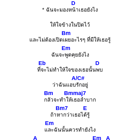
D
2
* ฉันจะมองห
น้าเธอยังไง
ให้ใจข้างในปิดไว้
Bm
และไม่ต้องเปิดเ
ผยอะไรๆ ที่มีให้เธอรู้
Em
ฉันจะ
พูดคุยยังไง
Eb
D
ที่
จะไม่ทำให้ใจของเธอนั้น
พบ
A/C#
ว่าฉันแอบ
รักอยู่
Bm
Bmmaj7
ก
ลัวจะทำใ
ห้เธอลำบาก
Bm7
E
ถ้าห
ากว่าเธอไ
ด้รู้
Em
แ
ละฉันนั้นควรทำยังไง
A
Em
A