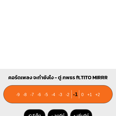
2
3
2
3
4
D
Bb
X
X
O
X
X
O
1
1
1
1
2
3
3
4
Eb
Bm(maj7)
คอร์ดเพลง จะทำยังไง - ตู่ ภพธร ft.TITO MIRRR
X
X
X
1
1
1
1
1
-1
-9
-8
-7
-6
-5
-4
-3
-2
0
+1
+2
2
3
2
3
4
4
⟲ รีเซ็ต
− ลดคีย์
+ เพิ่มคีย์