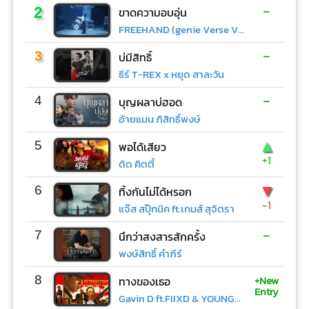
-
2
ขาดความอบอุ่น
FREEHAND (genie Verse Vol.1)
-
3
บ่มีสิทธิ์
ธีร์ T-REX x หยุด สาละวัน
-
4
บุญผลาบ่ฮอด
อ้ายแมน ภิสิทธิ์พงษ์
▲
5
พอได้เสียว
+1
ดิด คิตตี้
▼
6
ทิ้งกันไม่ได้หรอก
-1
แจ๊ส สปุ๊กนิค ft.เกมส์ สุจิตรา
-
7
นึกว่าสงสารสักครั้ง
พงษ์สิทธิ์ คำภีร์
+New
8
ทางของเธอ
Entry
Gavin D ft.FIIXD & YOUNGOHM