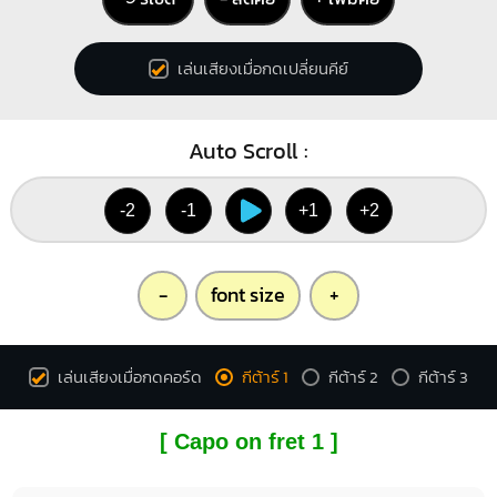
Bm7
E
X
O
O
O
1
1
1
เล่นเสียงเมื่อกดเปลี่ยนคีย์
1
1
1
2
3
2
3
Auto Scroll :
A7
C
-2
-1
+1
+2
X
O
O
O
X
O
O
1
1
1
2
3
2
3
-
font size
+
เล่นเสียงเมื่อกดคอร์ด
กีต้าร์ 1
กีต้าร์ 2
กีต้าร์ 3
Cm
Fm
X
O
X
1
1
2
1
1
1
1
1
[ Capo on fret 1 ]
4
3
4