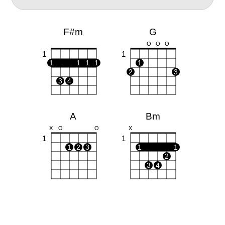
F#m
G
O
O
O
1
1
1
1
1
1
1
2
3
3
4
A
Bm
X
O
O
X
1
1
1
2
3
1
1
2
3
4
Em
Gm
O
O
O
O
O
O
1
1
1