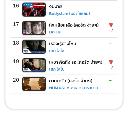
-
16
งมงาย
Bodyslam (บอดี้สแลม)
▼
17
ใจเหลือเหลือ (คอร์ด ง่ายๆ)
-2
Dr.Fuu
-
18
เธอจะรู้บ้างไหม
เสก โลโซ
▼
19
เหงา คิดถึง รอ (คอร์ด ง่ายๆ)
-2
เสก โลโซ
-
20
ตามตะวัน (คอร์ด ง่ายๆ)
NUM KALA x แอ๊ด คาราบาว