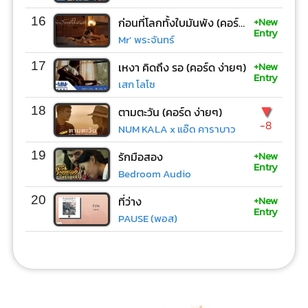
+New
16
ก่อนที่โลกทั้งใบมันพัง (คอร์ด ง่ายๆ)
Entry
Mr’ พระจันทร์
+New
17
เหงา คิดถึง รอ (คอร์ด ง่ายๆ)
Entry
เสก โลโซ
▼
18
ตามตะวัน (คอร์ด ง่ายๆ)
-8
NUM KALA x แอ๊ด คาราบาว
+New
19
รักมือสอง
Entry
Bedroom Audio
+New
20
ที่ว่าง
Entry
PAUSE (พอส)