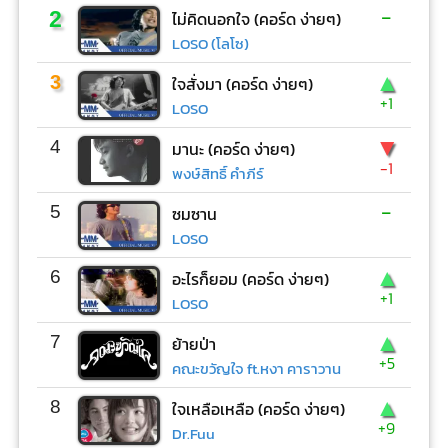
-
2
ไม่คิดนอกใจ (คอร์ด ง่ายๆ)
LOSO (โลโซ)
▲
3
ใจสั่งมา (คอร์ด ง่ายๆ)
+1
LOSO
▼
4
มานะ (คอร์ด ง่ายๆ)
-1
พงษ์สิทธิ์ คำภีร์
-
5
ซมซาน
LOSO
▲
6
อะไรก็ยอม (คอร์ด ง่ายๆ)
+1
LOSO
▲
7
ย้ายป่า
+5
คณะขวัญใจ ft.หงา คาราวาน
▲
8
ใจเหลือเหลือ (คอร์ด ง่ายๆ)
+9
Dr.Fuu