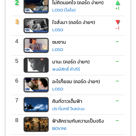
▲
2
ไม่คิดนอกใจ (คอร์ด ง่ายๆ)
+1
LOSO (โลโซ)
▼
3
ใจสั่งมา (คอร์ด ง่ายๆ)
-1
LOSO
-
4
ซมซาน
LOSO
-
5
มานะ (คอร์ด ง่ายๆ)
พงษ์สิทธิ์ คำภีร์
-
6
อะไรก็ยอม (คอร์ด ง่ายๆ)
LOSO
-
7
คืนที่ดาวเต็มฟ้า
ปราโมทย์ วิเลปะนะ
-
8
ฟ้าสีครามกับความเป็นจริง
BOVINI