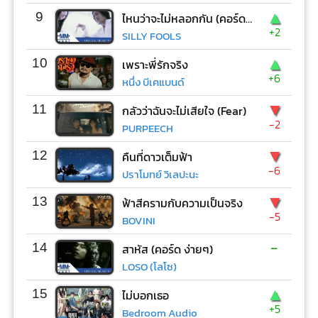
▲
9
ไหนว่าจะไม่หลอกกัน (คอร์ด ง่ายๆ)
+2
SILLY FOOLS
▲
10
เพราะพี่รักจริง
+6
หนึ่ง บีเคแบนด์
▼
11
กลัวว่าฉันจะไม่เสียใจ (Fear)
-2
PURPEECH
▼
12
คืนที่ดาวเต็มฟ้า
-6
ปราโมทย์ วิเลปะนะ
▼
13
ฟ้าสีครามกับความเป็นจริง
-5
BOVINI
-
14
สาหัส (คอร์ด ง่ายๆ)
LOSO (โลโซ)
▲
15
ไม่บอกเธอ
+5
Bedroom Audio