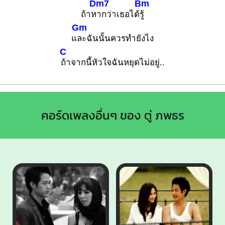
Dm7
Bm
ถ้าห
ากว่าเธอได้
รู้
Gm
แ
ละฉันนั้นควรทำยังไง
C
ถ้าจากนี้หัวใจฉันหยุดไม่อยู่..
คอร์ดเพลงอื่นๆ ของ ตู่ ภพธร