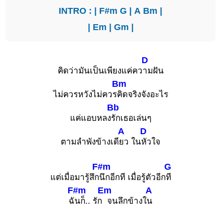
INTRO : |
F#m
G
|
A
Bm
|
|
Em
|
Gm
|
F
Dm
X
X
O
1
1
1
1
1
1
D
2
2
3
4
3
คิดว่ามันเป็นเพียงแค่คว
ามฝัน
Bm
ไม่ควรหวังไม่ควร
คิดจริงจังอะไร
Bb
F#
Dm(maj7)
แค่แอบหลง
รักเธอเล่นๆ
X
X
O
A
D
1
1
1
ตามลำพังข้างเดี
ยว ใน
หัวใจ
1
1
1
2
3
2
3
4
F#m
G
แต่เมื่อมารู้สึก
นึกอีกที เมื่อรู้ตัวอีก
ที
F#m
Em
A
Dm7
ฉั
นก็.. รัก
จนลึกข้างใ
น
X
X
O
1
1
1