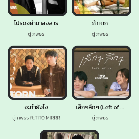
โปรดอย่ามาสงสาร
ถ้าหาก
ตู่ ภพธร
ตู่ ภพธร
จะทำยังไง
เล็กๆลึกๆ (Left of us)
ตู่ ภพธร ft.TITO MIRRR
ตู่ ภพธร