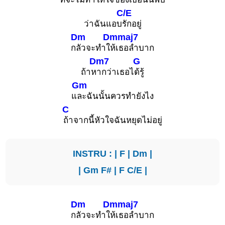
C/E
ว่าฉันแอบ
รักอยู่
Dm
Dmmaj7
ก
ลัวจะทำใ
ห้เธอลำบาก
Dm7
G
ถ้าห
ากว่าเธอไ
ด้รู้
Gm
แ
ละฉันนั้นควรทำยังไง
C
ถ้าจากนี้หัวใจฉันหยุดไม่อยู่
INSTRU : |
F
|
Dm
|
|
Gm
F#
|
F
C/E
|
Dm
Dmmaj7
ก
ลัวจะทำใ
ห้เธอลำบาก