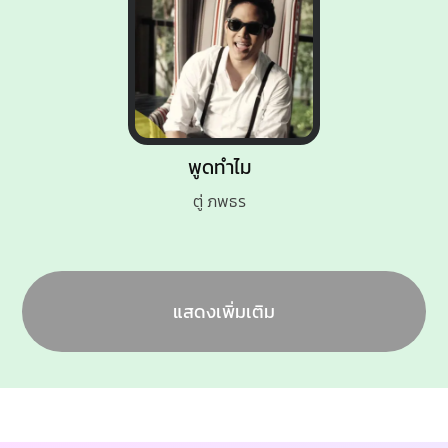
พูดทำไม
ตู่ ภพธร
แสดงเพิ่มเติม