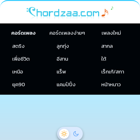
คอร์ดเพลง
คอร์ดเพลงง่ายๆ
เพลงใหม่
สตริง
ลูกทุ่ง
สากล
เพื่อชีวิต
อีสาน
ใต้
เหนือ
แร็พ
เร็กเก้/สกา
ยุค90
แคมป์ปิ้ง
หน้าหนาว