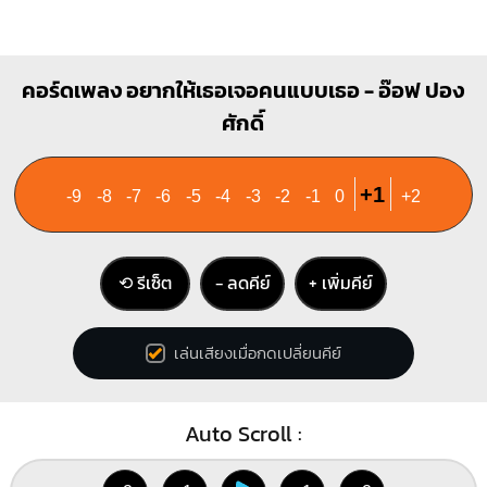
คอร์ดเพลง อยากให้เธอเจอคนแบบเธอ - อ๊อฟ ปอง
ศักดิ์
+1
-9
-8
-7
-6
-5
-4
-3
-2
-1
0
+2
⟲ รีเซ็ต
− ลดคีย์
+ เพิ่มคีย์
เล่นเสียงเมื่อกดเปลี่ยนคีย์
Auto Scroll :