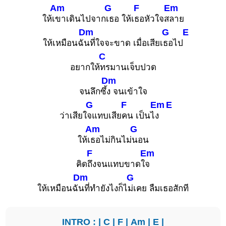
Am
G
F
Em
ให้เ
ขาเดินไปจาก
เธอ ให้เ
ธอหัวใจส
ลาย
Dm
G
E
ให้เหมือนฉั
นที่ใจจะขาด เมื่อเสียเ
ธอไป
C
อยากให้
ทรมานเจ็บปวด
Dm
จนลึกซึ้
ง จนเข้าใจ
G
F
Em
E
ว่าเสียใ
จแทบเสีย
คน เป็นไ
ง
Am
G
ให้เ
ธอไม่กินไม่
นอน
F
Em
คิด
ถึงจนแทบขาดใ
จ
Dm
G
ให้เหมือนฉั
นที่ทำยังไงก็ไ
ม่เคย ลืมเธอสักที
INTRO : |
C
|
F
|
Am
|
E
|