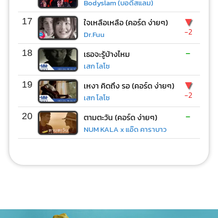
Bodyslam (บอดี้สแลม)
▼
17
ใจเหลือเหลือ (คอร์ด ง่ายๆ)
-2
Dr.Fuu
-
18
เธอจะรู้บ้างไหม
เสก โลโซ
▼
19
เหงา คิดถึง รอ (คอร์ด ง่ายๆ)
-2
เสก โลโซ
-
20
ตามตะวัน (คอร์ด ง่ายๆ)
NUM KALA x แอ๊ด คาราบาว