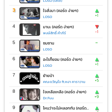
LOSO (โลโซ)
▲
3
ใจสั่งมา (คอร์ด ง่ายๆ)
+1
LOSO
▼
4
มานะ (คอร์ด ง่ายๆ)
-1
พงษ์สิทธิ์ คำภีร์
-
5
ซมซาน
LOSO
▲
6
อะไรก็ยอม (คอร์ด ง่ายๆ)
+1
LOSO
▲
7
ย้ายป่า
+5
คณะขวัญใจ ft.หงา คาราวาน
▲
8
ใจเหลือเหลือ (คอร์ด ง่ายๆ)
+9
Dr.Fuu
▲
9
ไหนว่าจะไม่หลอกกัน (คอร์ด ง่ายๆ)