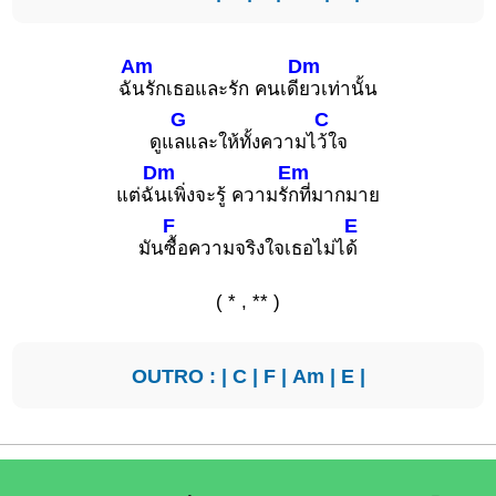
Am
Dm
ฉั
นรักเธอและรัก คนเดี
ยวเท่านั้น
G
C
ดูแ
ลและให้ทั้งความไ
ว้ใจ
Dm
Em
แต่ฉั
นเพิ่งจะรู้ ความรั
กที่มากมาย
F
E
มัน
ซื้อความจริงใจเธอไม่ไ
ด้
( * , ** )
OUTRO : |
C
|
F
|
Am
|
E
|