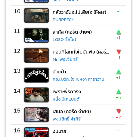
-
10
กลัวว่าฉันจะไม่เสียใจ (Fear)
PURPEECH
▲
11
สาหัส (คอร์ด ง่ายๆ)
+1
LOSO (โลโซ)
▼
12
ก่อนที่โลกทั้งใบมันพัง (คอร์ด ง่ายๆ)
-1
Mr’ พระจันทร์
▲
13
ย้ายป่า
+1
คณะขวัญใจ ft.หงา คาราวาน
▲
14
เพราะพี่รักจริง
+5
หนึ่ง บีเคแบนด์
▼
15
เสมอ (คอร์ด ง่ายๆ)
-2
พงษ์สิทธิ์ คำภีร์
-
16
งมงาย