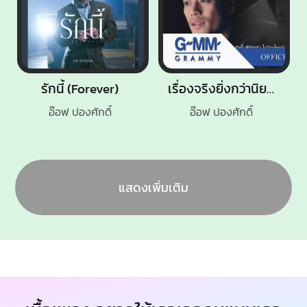
รักนี้ (Forever)
เรื่องจริงยิ่งกว่านิยาย
อ๊อฟ ปองศักดิ์
อ๊อฟ ปองศักดิ์
แสดงเพิ่มเติม