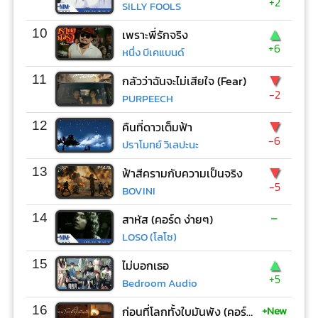
+2
SILLY FOOLS
▲
10
เพราะพี่รักจริง
+6
หนึ่ง บีเคแบนด์
▼
11
กลัวว่าฉันจะไม่เสียใจ (Fear)
-2
PURPEECH
▼
12
คืนที่ดาวเต็มฟ้า
-6
ปราโมทย์ วิเลปะนะ
▼
13
ฟ้าสีครามกับความเป็นจริง
-5
BOVINI
-
14
สาหัส (คอร์ด ง่ายๆ)
LOSO (โลโซ)
▲
15
ไม่บอกเธอ
+5
Bedroom Audio
+New
16
ก่อนที่โลกทั้งใบมันพัง (คอร์ด ง่ายๆ)