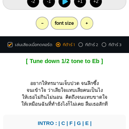
-2
-1
+1
+2
-
font size
+
เล่นเสียงเมื่อกดคอร์ด
กีต้าร์ 1
กีต้าร์ 2
กีต้าร์ 3
[ Tune down 1/2 tone to Eb ]
อยากให้ทรมานเจ็บปวด จนลึกซึ้ง
จนเข้าใจ ว่าเสียใจแทบเสียคนเป็นไง
ให้เธอไม่กินไม่นอน คิดถึงจนแทบขาดใจ
ให้เหมือนฉันที่ทำยังไงก็ไม่เคย ลืมเธอสักที
INTRO : |
C
|
F
|
G
|
E
|