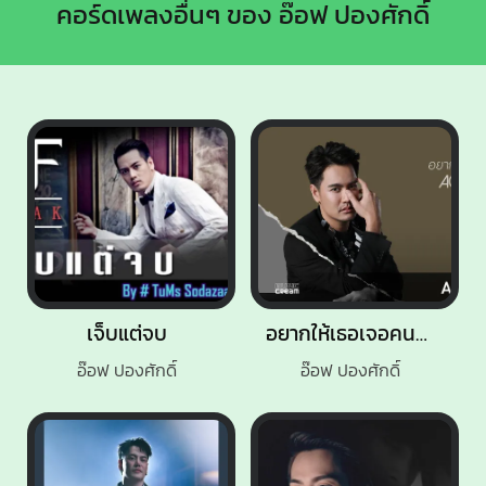
คอร์ดเพลงอื่นๆ ของ อ๊อฟ ปองศักดิ์
เจ็บแต่จบ
อยากให้เธอเจอคนแบบเธอ
อ๊อฟ ปองศักดิ์
อ๊อฟ ปองศักดิ์