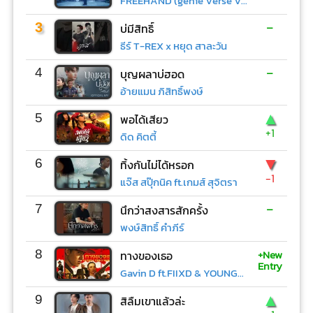
FREEHAND (genie Verse Vol.1)
-
3
บ่มีสิทธิ์
ธีร์ T-REX x หยุด สาละวัน
-
4
บุญผลาบ่ฮอด
อ้ายแมน ภิสิทธิ์พงษ์
▲
5
พอได้เสียว
+1
ดิด คิตตี้
▼
6
ทิ้งกันไม่ได้หรอก
-1
แจ๊ส สปุ๊กนิค ft.เกมส์ สุจิตรา
-
7
นึกว่าสงสารสักครั้ง
พงษ์สิทธิ์ คำภีร์
+New
8
ทางของเธอ
Entry
Gavin D ft.FIIXD & YOUNGOHM
▲
9
สิลืมเขาแล้วล่ะ