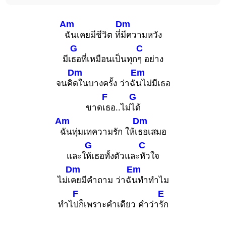
Am
Dm
ฉันเคยมีชีวิต ที่
มีความหวัง
G
C
มีเ
ธอที่เหมือนเป็นทุก
ๆ อย่าง
Dm
Em
จนคิ
ดในบางครั้ง ว่าฉั
นไม่มีเธอ
F
G
ขาด
เธอ..ไม่
ได้
Am
Dm
ฉันทุ่มเทความรัก ให้เ
ธอเสมอ
G
C
และใ
ห้เธอทั้งตัวและ
หัวใจ
Dm
Em
ไม่เ
คยมีคำถาม ว่าฉั
นทำทำไม
F
E
ทำไ
ปก็เพราะคำเดียว คำว่า
รัก