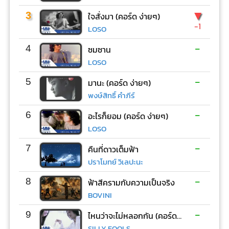
▼
3
ใจสั่งมา (คอร์ด ง่ายๆ)
-1
LOSO
-
4
ซมซาน
LOSO
-
5
มานะ (คอร์ด ง่ายๆ)
พงษ์สิทธิ์ คำภีร์
-
6
อะไรก็ยอม (คอร์ด ง่ายๆ)
LOSO
-
7
คืนที่ดาวเต็มฟ้า
ปราโมทย์ วิเลปะนะ
-
8
ฟ้าสีครามกับความเป็นจริง
BOVINI
-
9
ไหนว่าจะไม่หลอกกัน (คอร์ด ง่ายๆ)
SILLY FOOLS