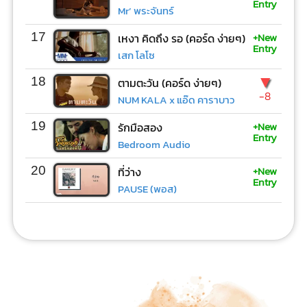
Entry
Mr’ พระจันทร์
+New
17
เหงา คิดถึง รอ (คอร์ด ง่ายๆ)
Entry
เสก โลโซ
▼
18
ตามตะวัน (คอร์ด ง่ายๆ)
-8
NUM KALA x แอ๊ด คาราบาว
+New
19
รักมือสอง
Entry
Bedroom Audio
+New
20
ที่ว่าง
Entry
PAUSE (พอส)