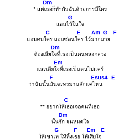
Dm
* แต่เ
ธอก็ทำกับฉันด้วยการมีใคร
G
แอบไ
ว้ในใจ
C
E
Am
G
F
แอบคบใ
คร แอบซ่อนใ
คร ไว้ม
ากม
าย
Dm
ต้องเสียใ
จที่เธอเป็นคนหลอกลวง
Em
และเสียใ
จที่เธอเป็นคนไม่แคร์
F
Esus4
E
ว่าฉันนั้น
มันจะทรมานสักแค่ไ
หน
C
** อยากให้
เธอเจอคนที่เธอ
Dm
นั้นรั
ก จนหมดใจ
G
F
Em
E
ให้เขาเ
ท ให้ทิ้งเ
ธอ ให้เ
สียใจ