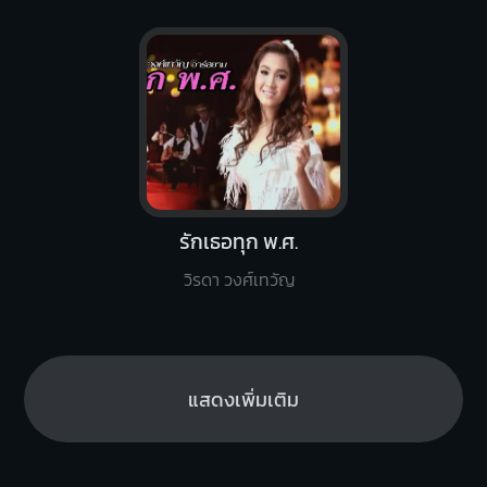
รักเธอทุก พ.ศ.
วิรดา วงศ์เทวัญ
แสดงเพิ่มเติม