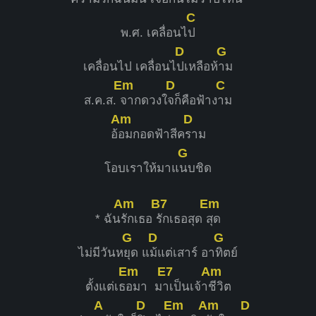
C
พ.ศ. เคลื่อนไ
ป
D
G
เคลื่อนไป เคลื่อนไ
ปเหลือห้
าม
Em
D
C
ส.ค.ส.
จากดวงใ
จก็คือฟ้าง
าม
Am
D
อ้
อมกอดฟ้าสีค
ราม
G
โอบเราให้มาแ
นบชิด
Am
B7
Em
* ฉัน
รักเธอ
รักเธอสุด
สุด
G
D
G
ไม่มีวันห
ยุด แ
ม้แต่เสาร์ อา
ทิตย์
Em
E7
Am
ตั้งแต่เธ
อมา ม
าเป็นเจ้า
ชีวิต
A
D
Em
Am
D