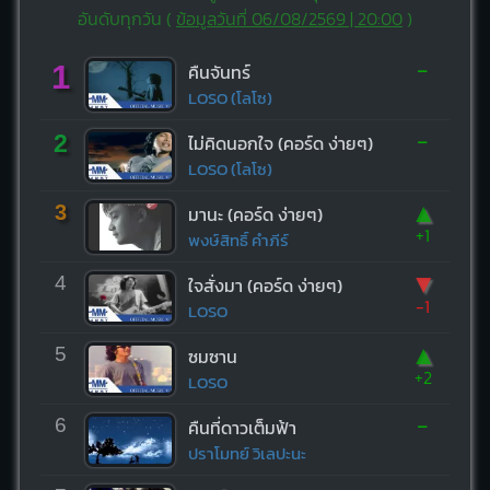
อันดับทุกวัน (
ข้อมูลวันที่ 06/08/2569 | 20:00
)
-
1
คืนจันทร์
LOSO (โลโซ)
-
2
ไม่คิดนอกใจ (คอร์ด ง่ายๆ)
LOSO (โลโซ)
▲
3
มานะ (คอร์ด ง่ายๆ)
+1
พงษ์สิทธิ์ คำภีร์
▼
4
ใจสั่งมา (คอร์ด ง่ายๆ)
-1
LOSO
▲
5
ซมซาน
+2
LOSO
-
6
คืนที่ดาวเต็มฟ้า
ปราโมทย์ วิเลปะนะ