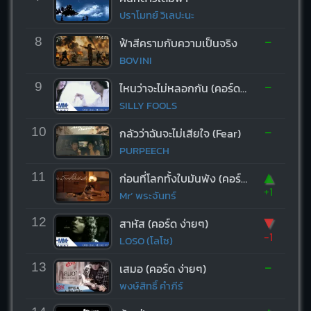
ปราโมทย์ วิเลปะนะ
-
8
ฟ้าสีครามกับความเป็นจริง
BOVINI
-
9
ไหนว่าจะไม่หลอกกัน (คอร์ด ง่ายๆ)
SILLY FOOLS
-
10
กลัวว่าฉันจะไม่เสียใจ (Fear)
PURPEECH
▲
11
ก่อนที่โลกทั้งใบมันพัง (คอร์ด ง่ายๆ)
+1
Mr’ พระจันทร์
▼
12
สาหัส (คอร์ด ง่ายๆ)
-1
LOSO (โลโซ)
-
13
เสมอ (คอร์ด ง่ายๆ)
พงษ์สิทธิ์ คำภีร์