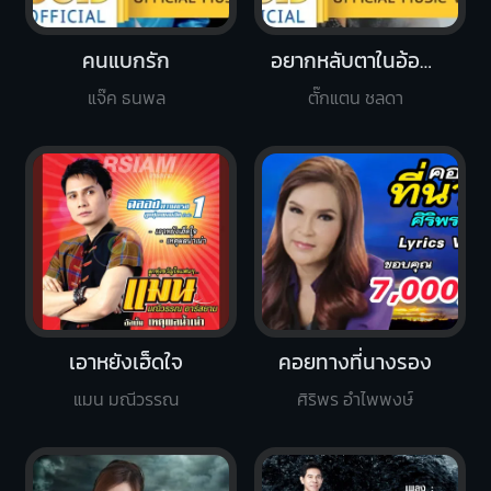
คนแบกรัก
อยากหลับตาในอ้อมกอดเธอ
แจ๊ค ธนพล
ตั๊กแตน ชลดา
เอาหยังเฮ็ดใจ
คอยทางที่นางรอง
แมน มณีวรรณ
ศิริพร อำไพพงษ์