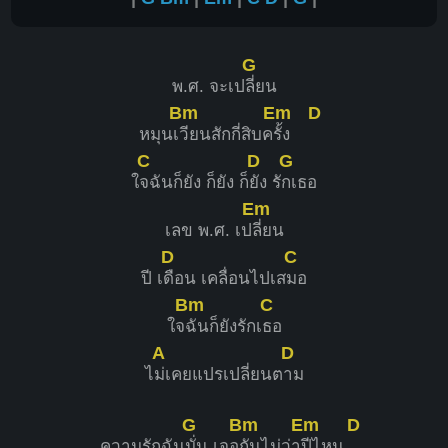
G
พ.ศ. จะเป
ลี่ยน
Bm
Em
D
หมุนเ
วียนสักกี่สิบค
รั้ง
C
D
G
ใ
จฉันก็ยัง ก็ยัง ก็
ยัง รั
กเธอ
Em
เลข พ.ศ. เป
ลี่ยน
D
C
ปี เ
ดือน เคลื่อนไปเส
มอ
Bm
C
ใจ
ฉันก็ยังรักเ
ธอ
A
D
ไ
ม่เคยแปรเปลี่ยนต
าม
G
Bm
Em
D
ความรักฉัน
มั่น เจอ
กันไม่ว่า
ปีไหน