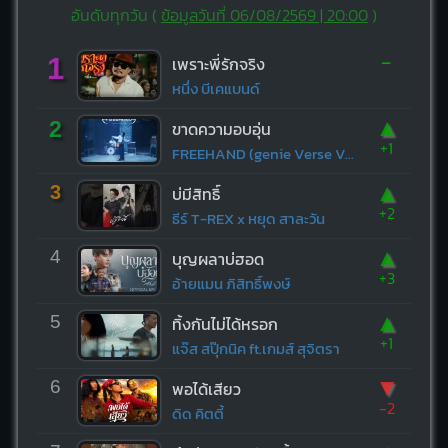
อันดับทุกวัน (
ข้อมูลวันที่ 06/08/2569 | 20:00
)
-
1
เพราะพี่รักจริง
หนึ่ง บีเคแบนด์
▲
2
ขาดความอบอุ่น
+1
FREEHAND (genie Verse Vol.1)
▲
3
บ่มีสิทธิ์
+2
ธีร์ T-REX x หยุด สาละวัน
▲
4
บุญผลาบ่ฮอด
+3
อ้ายแมน ภิสิทธิ์พงษ์
▲
5
ทิ้งกันไม่ได้หรอก
+1
แจ๊ส สปุ๊กนิค ft.เกมส์ สุจิตรา
▼
6
พอได้เสียว
-2
ดิด คิตตี้