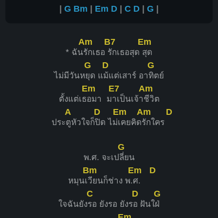
|
G
Bm
|
Em
D
|
C
D
|
G
|
Am
B7
Em
* ฉัน
รักเธอ
รักเธอสุด
สุด
G
D
G
ไม่มีวันห
ยุด แ
ม้แต่เสาร์ อา
ทิตย์
Em
E7
Am
ตั้งแต่เธ
อมา ม
าเป็นเจ้า
ชีวิต
A
D
Em
Am
D
ประ
ตูหัวใจก็
ปิด ไม่
เคยคิด
รักใคร
G
พ.ศ. จะเป
ลี่ยน
Bm
Em
D
หมุนเ
วียนก็ช่าง พ.
ศ.
C
D
G
ใจฉันยัง
รอ ยังรอ ยังร
อ ฝันใ
ฝ่
Em