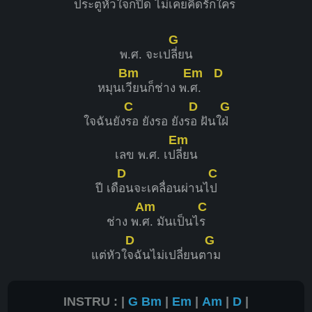
ประ
ตูหัวใจก็
ปิด ไม่
เคยคิด
รักใคร
G
พ.ศ. จะเป
ลี่ยน
Bm
Em
D
หมุนเ
วียนก็ช่าง พ.
ศ.
C
D
G
ใจฉันยัง
รอ ยังรอ ยังร
อ ฝันใ
ฝ่
Em
เลข พ.ศ. เป
ลี่ยน
D
C
ปี เดื
อนจะเคลื่อนผ่านไ
ป
Am
C
ช่าง พ.
ศ. มันเป็นไ
ร
D
G
แต่หัวใ
จฉันไม่เปลี่ยนต
าม
INSTRU : |
G
Bm
|
Em
|
Am
|
D
|