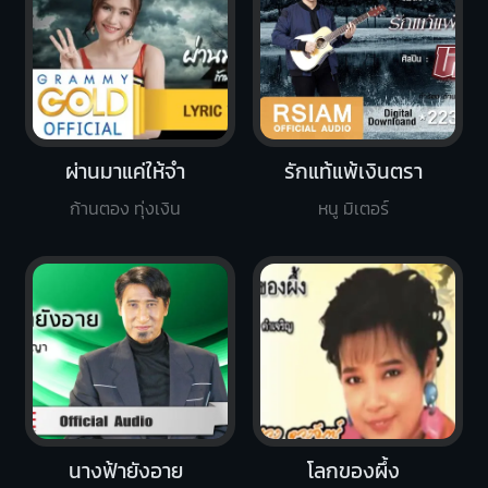
ผ่านมาแค่ให้จำ
รักแท้แพ้เงินตรา
ก้านตอง ทุ่งเงิน
หนู มิเตอร์
นางฟ้ายังอาย
โลกของผึ้ง