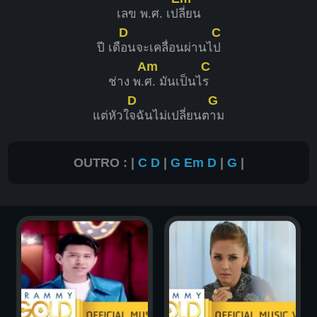
เลข พ.ศ. เป
ลี่ยน
D
C
ปี เดื
อนจะเคลื่อนผ่านไ
ป
Am
C
ช่าง พ.
ศ. มันเป็นไ
ร
D
G
แต่หัวใ
จฉันไม่เปลี่ยนต
าม
OUTRO : |
C
D
|
G
Em
D
|
G
|