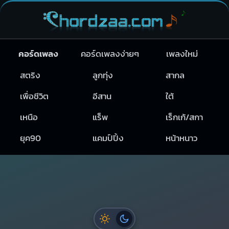
คอร์ดเพลง
คอร์ดเพลงง่ายๆ
เพลงใหม่
สตริง
ลูกทุ่ง
สากล
เพื่อชีวิต
อีสาน
ใต้
เหนือ
แร็พ
เร็กเก้/สกา
ยุค90
แคมป์ปิ้ง
หน้าหนาว