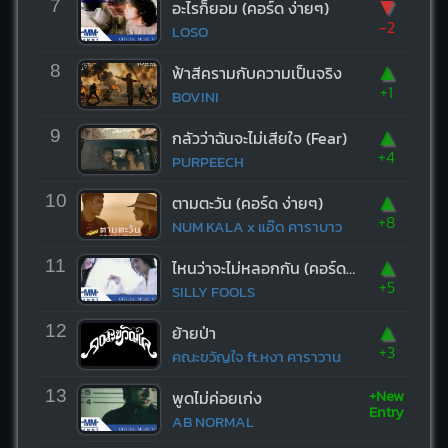
▼
7
อะไรก็ยอม (คอร์ด ง่ายๆ)
-2
LOSO
▲
8
ฟ้าสีครามกับความเป็นจริง
+1
BOVINI
▲
9
กลัวว่าฉันจะไม่เสียใจ (Fear)
+4
PURPEECH
▲
10
ตามตะวัน (คอร์ด ง่ายๆ)
+8
NUM KALA x แอ๊ด คาราบาว
▲
11
ไหนว่าจะไม่หลอกกัน (คอร์ด ง่ายๆ)
+5
SILLY FOOLS
▲
12
ย้ายป่า
+3
คณะขวัญใจ ft.หงา คาราวาน
+New
13
พูดไม่ค่อยเก่ง
Entry
AB NORMAL