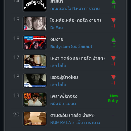
▲
14
ย้ายป่า
+1
คณะขวัญใจ ft.หงา คาราวาน
▼
15
ใจเหลือเหลือ (คอร์ด ง่ายๆ)
-1
Dr.Fuu
▲
16
งมงาย
+3
Bodyslam (บอดี้สแลม)
▼
17
เหงา คิดถึง รอ (คอร์ด ง่ายๆ)
-1
เสก โลโซ
▼
18
เธอจะรู้บ้างไหม
-1
เสก โลโซ
+New
19
เพราะพี่รักจริง
Entry
หนึ่ง บีเคแบนด์
-
20
ตามตะวัน (คอร์ด ง่ายๆ)
NUM KALA x แอ๊ด คาราบาว