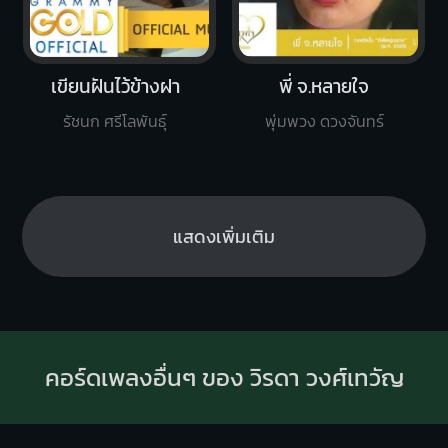
เขียนฝันไว้ข้างฝา
พี่ จ.หลายใจ
รัชนก ศรีโลพันธุ์
พุ่มพวง ดวงจันทร์
แสดงเพิ่มเติม
คอร์ดเพลงอื่นๆ ของ วิรดา วงศ์เทวัญ