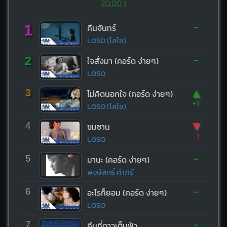
20:00
)
-
1
คืนจันทร์
LOSO (โลโซ)
-
2
ใจสั่งมา (คอร์ด ง่ายๆ)
LOSO
▲
3
ไม่คิดนอกใจ (คอร์ด ง่ายๆ)
+1
LOSO (โลโซ)
▼
4
ซมซาน
-1
LOSO
-
5
มานะ (คอร์ด ง่ายๆ)
พงษ์สิทธิ์ คำภีร์
-
6
อะไรก็ยอม (คอร์ด ง่ายๆ)
LOSO
-
7
คืนที่ดาวเต็มฟ้า