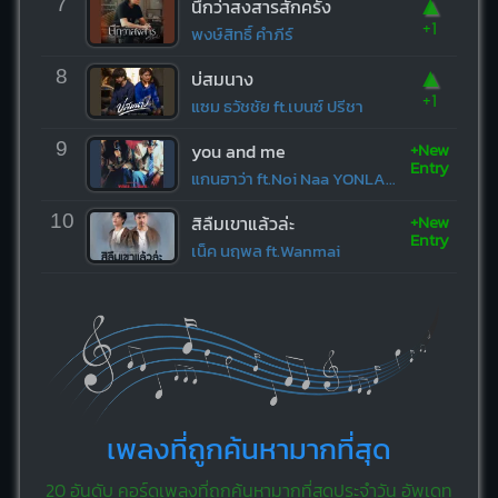
▲
7
นึกว่าสงสารสักครั้ง
+1
พงษ์สิทธิ์ คำภีร์
▲
8
บ่สมนาง
+1
แซม ธวัชชัย ft.เบนซ์ ปรีชา
+New
9
you and me
Entry
แกนฮาว่า ft.Noi Naa YONLAPA
+New
10
สิลืมเขาแล้วล่ะ
Entry
เน็ค นฤพล ft.Wanmai
เพลงที่ถูกค้นหามากที่สุด
20 อันดับ คอร์ดเพลงที่ถูกค้นหามากที่สุดประจำวัน อัพเดท