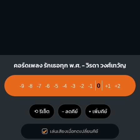
Am
B7
X
O
O
X
O
1
1
1
1
2
3
2
3
4
E7
คอร์ดเพลง รักเธอทุก พ.ศ. - วิรดา วงศ์เทวัญ
O
O
O
O
1
1
2
0
-9
-8
-7
-6
-5
-4
-3
-2
-1
+1
+2
⟲ รีเซ็ต
− ลดคีย์
+ เพิ่มคีย์
เล่นเสียงเมื่อกดเปลี่ยนคีย์