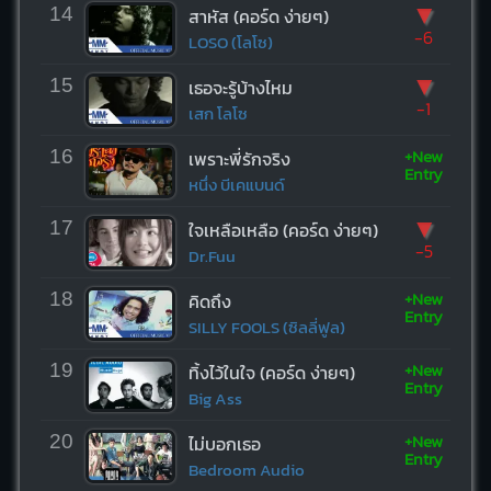
▼
14
สาหัส (คอร์ด ง่ายๆ)
-6
LOSO (โลโซ)
▼
15
เธอจะรู้บ้างไหม
-1
เสก โลโซ
+New
16
เพราะพี่รักจริง
Entry
หนึ่ง บีเคแบนด์
▼
17
ใจเหลือเหลือ (คอร์ด ง่ายๆ)
-5
Dr.Fuu
+New
18
คิดถึง
Entry
SILLY FOOLS (ซิลลี่ฟูล)
+New
19
ทิ้งไว้ในใจ (คอร์ด ง่ายๆ)
Entry
Big Ass
+New
20
ไม่บอกเธอ
Entry
Bedroom Audio