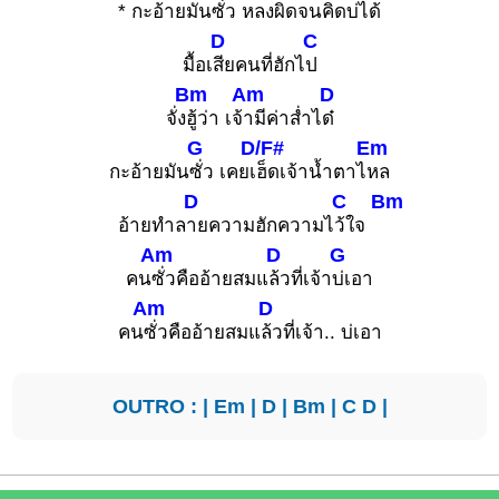
* กะอ้ายมัน
ซั่ว หลง
ผิดจนคิดบ่ไ
ด้
D
C
มื้อเ
สียคนที่ฮักไ
ป
Bm
Am
D
จั่ง
ฮู้ว่า เจ้
ามีค่าส่ำไ
ด๋
G
D/F#
Em
กะอ้ายมัน
ซั่ว เคยเ
ฮ็ดเจ้าน้ำตาไ
หล
D
C
Bm
อ้ายทำล
ายความฮักความไ
ว้ใจ
Am
D
G
คน
ซั่วคืออ้ายสมแ
ล้วที่เจ้า
บ่เอา
Am
D
คน
ซั่วคืออ้ายสมแ
ล้วที่เจ้า.. บ่เอา
OUTRO : |
Em
|
D
|
Bm
|
C
D
|