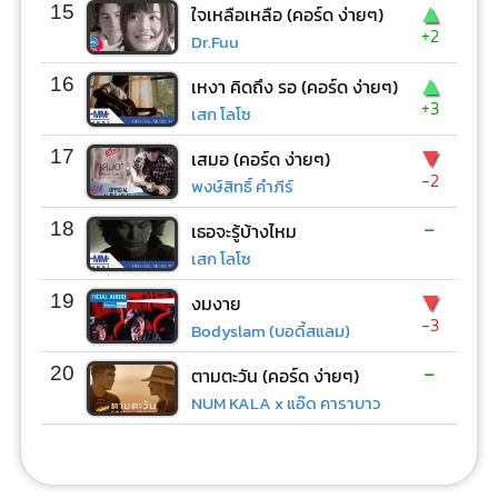
▲
15
ใจเหลือเหลือ (คอร์ด ง่ายๆ)
+2
Dr.Fuu
▲
16
เหงา คิดถึง รอ (คอร์ด ง่ายๆ)
+3
เสก โลโซ
▼
17
เสมอ (คอร์ด ง่ายๆ)
-2
พงษ์สิทธิ์ คำภีร์
-
18
เธอจะรู้บ้างไหม
เสก โลโซ
▼
19
งมงาย
-3
Bodyslam (บอดี้สแลม)
-
20
ตามตะวัน (คอร์ด ง่ายๆ)
NUM KALA x แอ๊ด คาราบาว