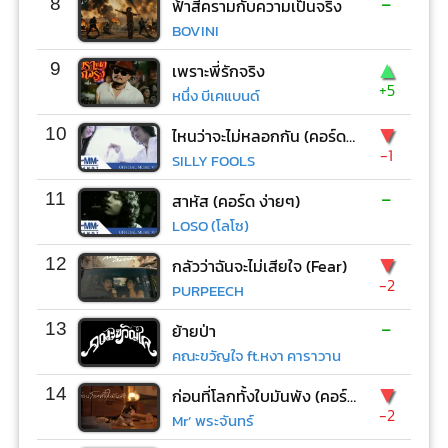
-
8
ฟ้าสีครามกับความเป็นจริง
BOVINI
▲
9
เพราะพี่รักจริง
+5
หนึ่ง บีเคแบนด์
▼
10
ไหนว่าจะไม่หลอกกัน (คอร์ด ง่ายๆ)
-1
SILLY FOOLS
-
11
สาหัส (คอร์ด ง่ายๆ)
LOSO (โลโซ)
▼
12
กลัวว่าฉันจะไม่เสียใจ (Fear)
-2
PURPEECH
-
13
ย้ายป่า
คณะขวัญใจ ft.หงา คาราวาน
▼
14
ก่อนที่โลกทั้งใบมันพัง (คอร์ด ง่ายๆ)
-2
Mr’ พระจันทร์