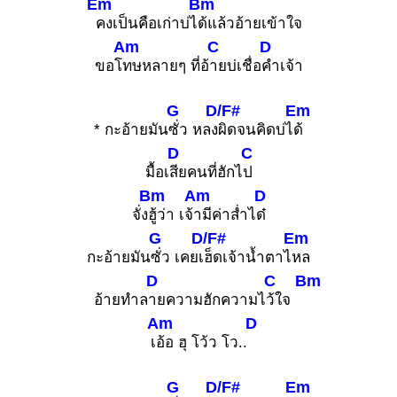
Em
Bm
คงเป็นคือเก่าบ่ไ
ด้แล้วอ้ายเข้าใจ
Am
C
D
ขอโ
ทษหลายๆ ที่อ้
ายบ่เชื่อ
คำเจ้า
G
D/F#
Em
* กะอ้ายมัน
ซั่ว หลง
ผิดจนคิดบ่ไ
ด้
D
C
มื้อเ
สียคนที่ฮักไ
ป
Bm
Am
D
จั่ง
ฮู้ว่า เจ้
ามีค่าส่ำไ
ด๋
G
D/F#
Em
กะอ้ายมัน
ซั่ว เคยเ
ฮ็ดเจ้าน้ำตาไ
หล
D
C
Bm
อ้ายทำล
ายความฮักความไ
ว้ใจ
Am
D
เ
อ้อ ฮุ โว้ว โว..
G
D/F#
Em