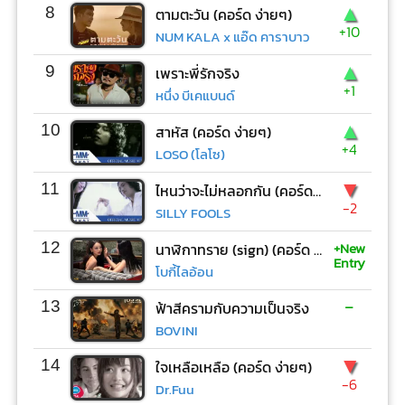
▲
8
ตามตะวัน (คอร์ด ง่ายๆ)
+10
NUM KALA x แอ๊ด คาราบาว
▲
9
เพราะพี่รักจริง
+1
หนึ่ง บีเคแบนด์
▲
10
สาหัส (คอร์ด ง่ายๆ)
+4
LOSO (โลโซ)
▼
11
ไหนว่าจะไม่หลอกกัน (คอร์ด ง่ายๆ)
-2
SILLY FOOLS
+New
12
นาฬิกาทราย (sign) (คอร์ด ง่ายๆ)
Entry
โบกี้ไลอ้อน
-
13
ฟ้าสีครามกับความเป็นจริง
BOVINI
▼
14
ใจเหลือเหลือ (คอร์ด ง่ายๆ)
-6
Dr.Fuu