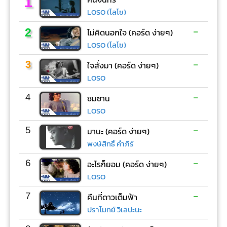
1
LOSO (โลโซ)
-
2
ไม่คิดนอกใจ (คอร์ด ง่ายๆ)
LOSO (โลโซ)
-
3
ใจสั่งมา (คอร์ด ง่ายๆ)
LOSO
-
4
ซมซาน
LOSO
-
5
มานะ (คอร์ด ง่ายๆ)
พงษ์สิทธิ์ คำภีร์
-
6
อะไรก็ยอม (คอร์ด ง่ายๆ)
LOSO
-
7
คืนที่ดาวเต็มฟ้า
ปราโมทย์ วิเลปะนะ