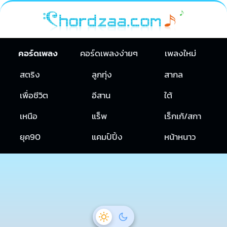
คอร์ดเพลง
คอร์ดเพลงง่ายๆ
เพลงใหม่
สตริง
ลูกทุ่ง
สากล
เพื่อชีวิต
อีสาน
ใต้
เหนือ
แร็พ
เร็กเก้/สกา
ยุค90
แคมป์ปิ้ง
หน้าหนาว