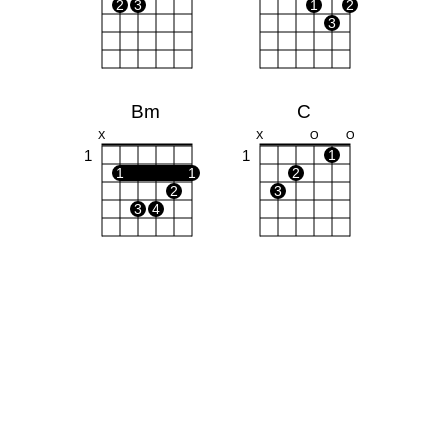
2
3
1
2
3
Bm
C
X
X
O
O
1
1
1
1
1
2
2
3
3
4
G
Am
O
O
O
X
O
O
1
1
1
1
2
3
2
3