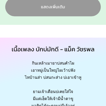
แสดงเพิ่มเติม
เนื้อเพลง บักบ่มักดี - แม็ค วัชรพล
กินเหล้าเมายาบ่สนคำไผ
เอาหมู่เป็นใหญ่ไผเว้าบ่ฟัง
ไทบ้านส่า บ่สนกะส่าง บ่เอาเข้าหู
ยามเจ้าเตือนบ่เคยใส่ใจ
มีแต่เฮ็ดให้เจ้ามีน้ำตาขู
มาคิดได้กะตอนบ่มีเจ้าอยู่