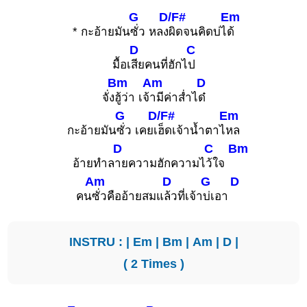
G
D/F#
Em
* กะอ้ายมัน
ซั่ว หลง
ผิดจนคิดบ่ไ
ด้
D
C
มื้อเ
สียคนที่ฮักไ
ป
Bm
Am
D
จั่ง
ฮู้ว่า เจ้
ามีค่าส่ำไ
ด๋
G
D/F#
Em
กะอ้ายมัน
ซั่ว เคยเ
ฮ็ดเจ้าน้ำตาไ
หล
D
C
Bm
อ้ายทำล
ายความฮักความไ
ว้ใจ
Am
D
G
D
คน
ซั่วคืออ้ายสมแ
ล้วที่เจ้า
บ่เอา
INSTRU : |
Em
|
Bm
|
Am
|
D
|
( 2 Times )