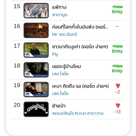
+New
15
แพ้ทาง
Entry
ลาบานูน
-
16
ก่อนที่โลกทั้งใบมันพัง (คอร์ด ง่ายๆ)
Mr’ พระจันทร์
+New
17
ชาวนากับงูเห่า (คอร์ด ง่ายๆ)
Entry
Fly
+New
18
เธอจะรู้บ้างไหม
Entry
เสก โลโซ
▼
19
เหงา คิดถึง รอ (คอร์ด ง่ายๆ)
-2
เสก โลโซ
▼
20
ย้ายป่า
-13
คณะขวัญใจ ft.หงา คาราวาน