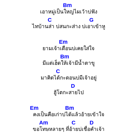
Bm
เอาหมู่เป็นใ
หญ่ไผเว้าบ่ฟัง
C
G
ไทบ้าน
ส่า บ่สนกะส่าง บ่เอ
าเข้าหู
Em
ยามเจ้าเ
ตือนบ่เคยใส่ใจ
Bm
มีแต่เฮ็ดใ
ห้เจ้ามีน้ำตาขู
C
มาคิดไ
ด้กะตอนบ่มีเจ้าอยู่
D
ฮู้โตกะส
ายไป
Em
Bm
คงเป็นคือเก่าบ่ไ
ด้แล้วอ้ายเข้าใจ
Am
C
D
ขอโ
ทษหลายๆ ที่อ้
ายบ่เชื่อ
คำเจ้า