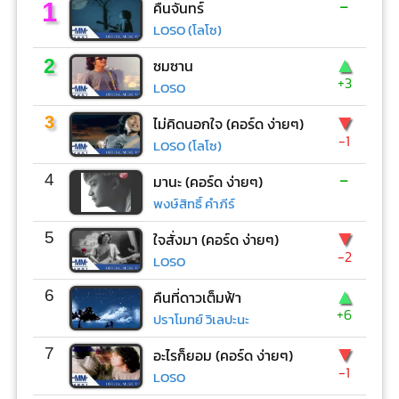
-
1
คืนจันทร์
LOSO (โลโซ)
▲
2
ซมซาน
+3
LOSO
▼
3
ไม่คิดนอกใจ (คอร์ด ง่ายๆ)
-1
LOSO (โลโซ)
-
4
มานะ (คอร์ด ง่ายๆ)
พงษ์สิทธิ์ คำภีร์
▼
5
ใจสั่งมา (คอร์ด ง่ายๆ)
-2
LOSO
▲
6
คืนที่ดาวเต็มฟ้า
+6
ปราโมทย์ วิเลปะนะ
▼
7
อะไรก็ยอม (คอร์ด ง่ายๆ)
-1
LOSO