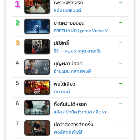
-
1
เพราะพี่รักจริง
หนึ่ง บีเคแบนด์
-
2
ขาดความอบอุ่น
FREEHAND (genie Verse Vol.1)
-
3
บ่มีสิทธิ์
ธีร์ T-REX x หยุด สาละวัน
-
4
บุญผลาบ่ฮอด
อ้ายแมน ภิสิทธิ์พงษ์
-
5
พอได้เสียว
ดิด คิตตี้
-
6
ทิ้งกันไม่ได้หรอก
แจ๊ส สปุ๊กนิค ft.เกมส์ สุจิตรา
-
7
นึกว่าสงสารสักครั้ง
พงษ์สิทธิ์ คำภีร์