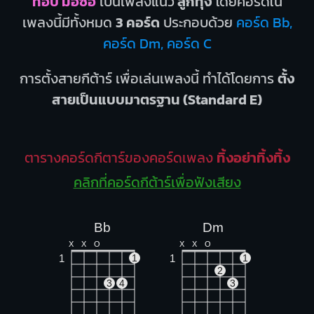
ท๊อป มอซอ
เป็นเพลงแนว
ลูกทุ่ง
โดยคอร์ดใน
เพลงนี้มีทั้งหมด
3 คอร์ด
ประกอบด้วย
คอร์ด Bb,
คอร์ด Dm, คอร์ด C
การตั้งสายกีต้าร์ เพื่อเล่นเพลงนี้ ทำได้โดยการ
ตั้ง
สายเป็นแบบมาตรฐาน (Standard E)
ตารางคอร์ดกีตาร์ของคอร์ดเพลง
ทิ้งอย่าทิ้งทิ้ง
คลิกที่คอร์ดกีต้าร์เพื่อฟังเสียง
Bb
Dm
X
X
O
X
X
O
1
1
1
1
2
3
4
3