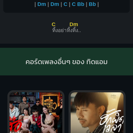
|
Dm
|
Dm
|
C
|
C
Bb
|
Bb
|
C
Dm
ทิ้งอย่าทิ้ง
ทิ้ง..
คอร์ดเพลงอื่นๆ ของ ทิดแอม