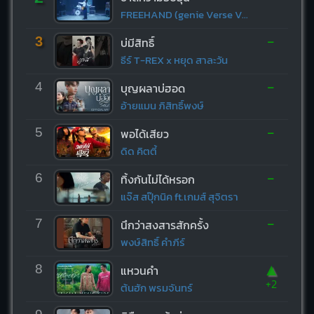
FREEHAND (genie Verse Vol.1)
-
3
บ่มีสิทธิ์
ธีร์ T-REX x หยุด สาละวัน
-
4
บุญผลาบ่ฮอด
อ้ายแมน ภิสิทธิ์พงษ์
-
5
พอได้เสียว
ดิด คิตตี้
-
6
ทิ้งกันไม่ได้หรอก
แจ๊ส สปุ๊กนิค ft.เกมส์ สุจิตรา
-
7
นึกว่าสงสารสักครั้ง
พงษ์สิทธิ์ คำภีร์
▲
8
แหวนคำ
+2
ต้นฮัก พรมจันทร์