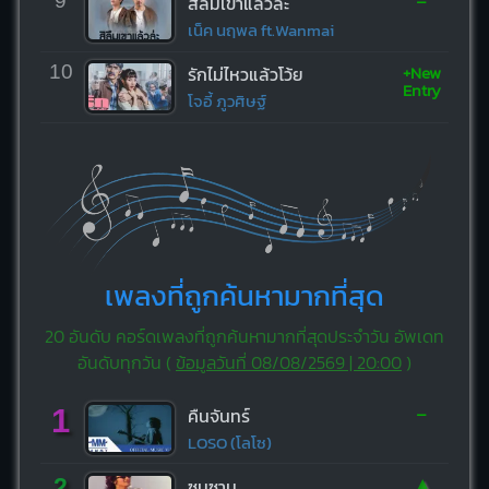
-
9
สิลืมเขาแล้วล่ะ
เน็ค นฤพล ft.Wanmai
+New
10
รักไม่ไหวแล้วโว้ย
Entry
โจอี้ ภูวศิษฐ์
เพลงที่ถูกค้นหามากที่สุด
20 อันดับ คอร์ดเพลงที่ถูกค้นหามากที่สุดประจำวัน อัพเดท
อันดับทุกวัน (
ข้อมูลวันที่ 08/08/2569 | 20:00
)
-
1
คืนจันทร์
LOSO (โลโซ)
▲
2
ซมซาน