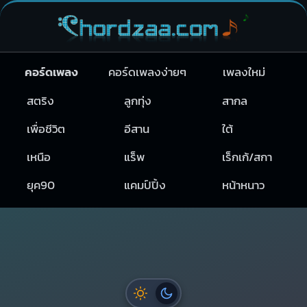
คอร์ดเพลง
คอร์ดเพลงง่ายๆ
เพลงใหม่
สตริง
ลูกทุ่ง
สากล
เพื่อชีวิต
อีสาน
ใต้
เหนือ
แร็พ
เร็กเก้/สกา
ยุค90
แคมป์ปิ้ง
หน้าหนาว