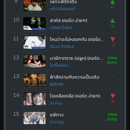
▲
9
เพราะพี่รักจริง
+1
หนึ่ง บีเคแบนด์
▲
10
สาหัส (คอร์ด ง่ายๆ)
+4
LOSO (โลโซ)
▼
11
ไหนว่าจะไม่หลอกกัน (คอร์ด ง่ายๆ)
-2
SILLY FOOLS
+New
12
นาฬิกาทราย (sign) (คอร์ด ง่ายๆ)
Entry
โบกี้ไลอ้อน
-
13
ฟ้าสีครามกับความเป็นจริง
BOVINI
▼
14
ใจเหลือเหลือ (คอร์ด ง่ายๆ)
-6
Dr.Fuu
+New
15
แพ้ทาง
Entry
ลาบานูน