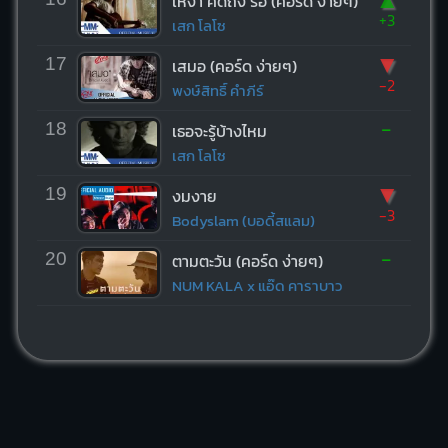
เหงา คิดถึง รอ (คอร์ด ง่ายๆ)
+3
เสก โลโซ
▼
17
เสมอ (คอร์ด ง่ายๆ)
-2
พงษ์สิทธิ์ คำภีร์
-
18
เธอจะรู้บ้างไหม
เสก โลโซ
▼
19
งมงาย
-3
Bodyslam (บอดี้สแลม)
-
20
ตามตะวัน (คอร์ด ง่ายๆ)
NUM KALA x แอ๊ด คาราบาว