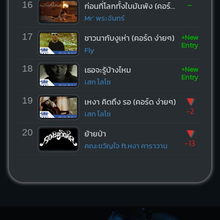
-
16
ก่อนที่โลกทั้งใบมันพัง (คอร์ด ง่ายๆ)
Mr’ พระจันทร์
+New
17
ชาวนากับงูเห่า (คอร์ด ง่ายๆ)
Entry
Fly
+New
18
เธอจะรู้บ้างไหม
Entry
เสก โลโซ
▼
19
เหงา คิดถึง รอ (คอร์ด ง่ายๆ)
-2
เสก โลโซ
▼
20
ย้ายป่า
-13
คณะขวัญใจ ft.หงา คาราวาน