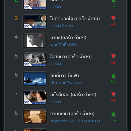
+3
LOSO
▼
3
ไม่คิดนอกใจ (คอร์ด ง่ายๆ)
-1
LOSO (โลโซ)
-
4
มานะ (คอร์ด ง่ายๆ)
พงษ์สิทธิ์ คำภีร์
▼
5
ใจสั่งมา (คอร์ด ง่ายๆ)
-2
LOSO
▲
6
คืนที่ดาวเต็มฟ้า
+6
ปราโมทย์ วิเลปะนะ
▼
7
อะไรก็ยอม (คอร์ด ง่ายๆ)
-1
LOSO
▲
8
ตามตะวัน (คอร์ด ง่ายๆ)
+10
NUM KALA x แอ๊ด คาราบาว