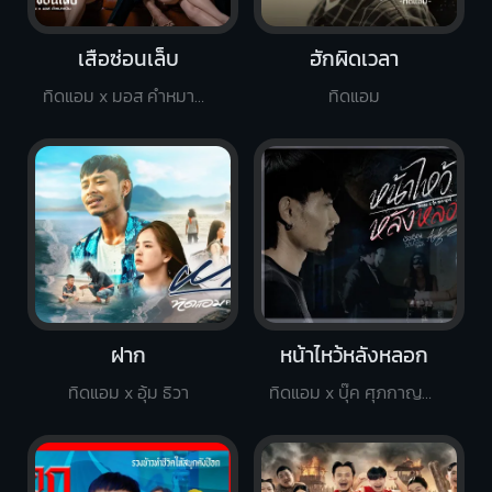
เสือซ่อนเล็บ
ฮักผิดเวลา
ทิดแอม x มอส คำหมากบิน
ทิดแอม
ฝาก
หน้าไหว้หลังหลอก
ทิดแอม x อุ้ม ธิวา
ทิดแอม x บุ๊ค ศุภกาญจน์