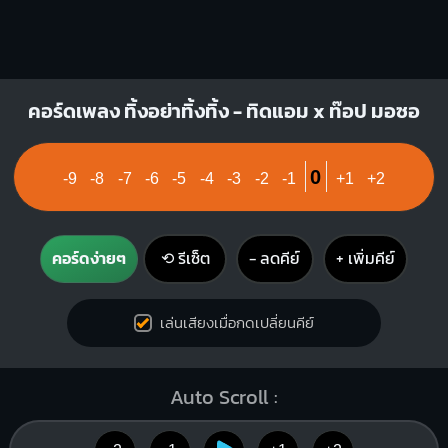
คอร์ดเพลง ทิ้งอย่าทิ้งทิ้ง - ทิดแอม x ท๊อป มอซอ
0
-9
-8
-7
-6
-5
-4
-3
-2
-1
+1
+2
คอร์ดง่ายๆ
⟲ รีเซ็ต
− ลดคีย์
+ เพิ่มคีย์
เล่นเสียงเมื่อกดเปลี่ยนคีย์
Auto Scroll :