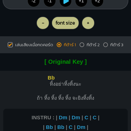
-2
-1
+1
+2
-
font size
+
เล่นเสียงเมื่อกดคอร์ด
กีต้าร์ 1
กีต้าร์ 2
กีต้าร์ 3
[ Original Key ]
Bb
ทิ้งอย่าทิ้งทิ้งนะ
ถ้า ทิ้ง ทิ้ง ทิ้ง ทิ้ง จะยิงทิ้งทิ้ง
INSTRU : |
Dm
|
Dm
|
C
|
C
|
|
Bb
|
Bb
|
C
|
Dm
|