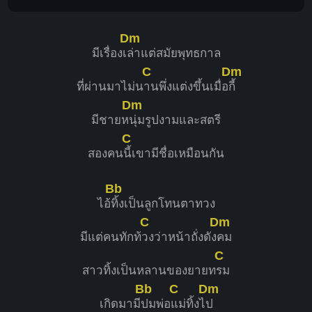
Dm
มีเรื่องเ
ล่าแต่สมัยพุทธกาล
C
Dm
ที่ผ่านมาไม่น
านพึ่งแต่งขึ้นเมื่อ
กี้
Dm
มีชายห
นุ่มรูปงามและสตรี
C
สองคน
นี้เขามีชื่อเหมือนกัน
Bb
ไอ้
ทิ้งเป็นลูกโทนตาทวง
C
Dm
มีแต่คนทักท้
วงว่าหน้าถั่งดัง
คม
C
สาวทิ้งเป็นหลานของยายท
รม
Bb
C
Dm
เกิดมามี
ปมพ่อ
แม่ทิ้งไ
ป