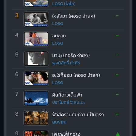
LOSO (โลโซ)
-
3
ใจสั่งมา (คอร์ด ง่ายๆ)
LOSO
-
4
ซมซาน
LOSO
-
5
มานะ (คอร์ด ง่ายๆ)
พงษ์สิทธิ์ คำภีร์
-
6
อะไรก็ยอม (คอร์ด ง่ายๆ)
LOSO
-
7
คืนที่ดาวเต็มฟ้า
ปราโมทย์ วิเลปะนะ
-
8
ฟ้าสีครามกับความเป็นจริง
BOVINI
▲
9
เพราะพี่รักจริง