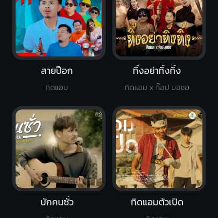
สายป๊อก
ทิ้งอย่าทิ้งทิ้ง
ทิดแอม
ทิดแอม x ท๊อป มอซอ
บักคนซั่ว
ทิดแอมตัวเปิด