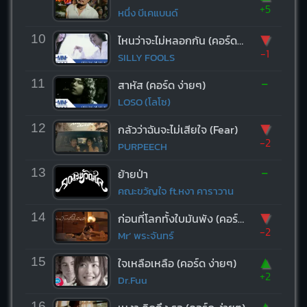
+5
หนึ่ง บีเคแบนด์
▼
10
ไหนว่าจะไม่หลอกกัน (คอร์ด ง่ายๆ)
-1
SILLY FOOLS
-
11
สาหัส (คอร์ด ง่ายๆ)
LOSO (โลโซ)
▼
12
กลัวว่าฉันจะไม่เสียใจ (Fear)
-2
PURPEECH
-
13
ย้ายป่า
คณะขวัญใจ ft.หงา คาราวาน
▼
14
ก่อนที่โลกทั้งใบมันพัง (คอร์ด ง่ายๆ)
-2
Mr’ พระจันทร์
▲
15
ใจเหลือเหลือ (คอร์ด ง่ายๆ)
+2
Dr.Fuu
▲
16