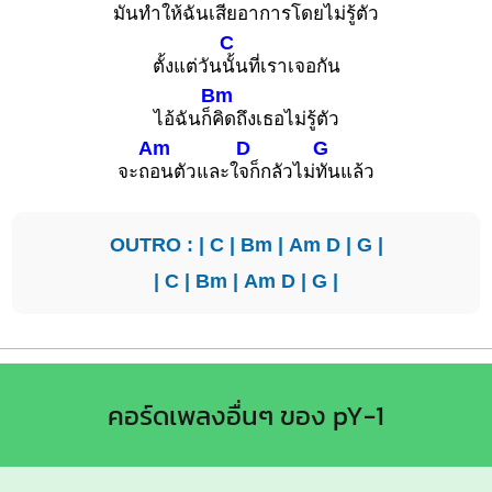
มันทำใ
ห้ฉันเสียอาก
ารโดยไม่
รู้ตัว
C
ตั้งแต่วัน
นั้นที่เราเจอกัน
Bm
ไอ้ฉันก็
คิดถึงเธอไม่รู้ตัว
Am
D
G
จะถ
อนตัวและใ
จก็กลัวไม่
ทันแล้ว
OUTRO : |
C
|
Bm
|
Am
D
|
G
|
|
C
|
Bm
|
Am
D
|
G
|
คอร์ดเพลงอื่นๆ ของ pY-1