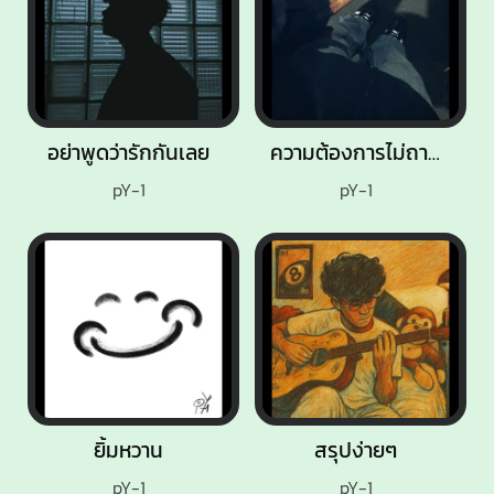
อย่าพูดว่ารักกันเลย
ความต้องการไม่ถาวร
pY-1
pY-1
ยิ้มหวาน
สรุปง่ายๆ
pY-1
pY-1