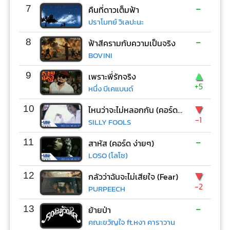
-
7
คืนที่ดาวเต็มฟ้า
ปราโมทย์ วิเลปะนะ
-
8
ฟ้าสีครามกับความเป็นจริง
BOVINI
▲
9
เพราะพี่รักจริง
+5
หนึ่ง บีเคแบนด์
▼
10
ไหนว่าจะไม่หลอกกัน (คอร์ด ง่ายๆ)
-1
SILLY FOOLS
-
11
สาหัส (คอร์ด ง่ายๆ)
LOSO (โลโซ)
▼
12
กลัวว่าฉันจะไม่เสียใจ (Fear)
-2
PURPEECH
-
13
ย้ายป่า
คณะขวัญใจ ft.หงา คาราวาน