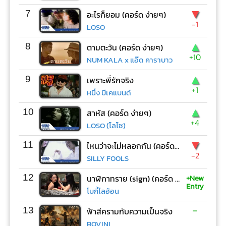
▼
7
อะไรก็ยอม (คอร์ด ง่ายๆ)
-1
LOSO
▲
8
ตามตะวัน (คอร์ด ง่ายๆ)
+10
NUM KALA x แอ๊ด คาราบาว
▲
9
เพราะพี่รักจริง
+1
หนึ่ง บีเคแบนด์
▲
10
สาหัส (คอร์ด ง่ายๆ)
+4
LOSO (โลโซ)
▼
11
ไหนว่าจะไม่หลอกกัน (คอร์ด ง่ายๆ)
-2
SILLY FOOLS
+New
12
นาฬิกาทราย (sign) (คอร์ด ง่ายๆ)
Entry
โบกี้ไลอ้อน
-
13
ฟ้าสีครามกับความเป็นจริง
BOVINI