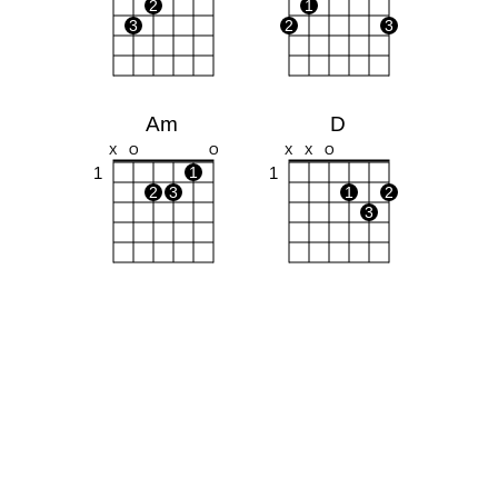
2
1
3
2
3
Am
D
X
O
O
X
X
O
1
1
1
2
3
1
2
3
Bm
E
X
O
O
O
1
1
1
1
1
2
3
2
3
4