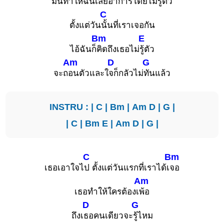
มันทำใ
ห้ฉันเสียอาก
ารโดยไม่
รู้ตัว
C
ตั้งแต่วัน
นั้นที่เราเจอกัน
Bm
E
ไอ้ฉันก็
คิดถึงเธอไม่
รู้ตัว
Am
D
G
จะถ
อนตัวและใ
จก็กลัวไม่
ทันแล้ว
INSTRU : |
C
|
Bm
|
Am
D
|
G
|
|
C
|
Bm
E
|
Am
D
|
G
|
C
Bm
เธอเอาใจไ
ป ตั้งแต่วันแรกที่เราได้เ
จอ
Am
เธอทำให้ใครต้องเ
พ้อ
D
G
ถึงเ
ธอคนเดียวจะ
รู้ไหม