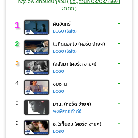
ที่สุด อัพเดทอันดับทุกวัน (
ข้อมูลวันที่ 08/08/2569 |
20:00
)
-
1
คืนจันทร์
LOSO (โลโซ)
-
2
ไม่คิดนอกใจ (คอร์ด ง่ายๆ)
LOSO (โลโซ)
-
3
ใจสั่งมา (คอร์ด ง่ายๆ)
LOSO
-
4
ซมซาน
LOSO
-
5
มานะ (คอร์ด ง่ายๆ)
พงษ์สิทธิ์ คำภีร์
-
6
อะไรก็ยอม (คอร์ด ง่ายๆ)
LOSO