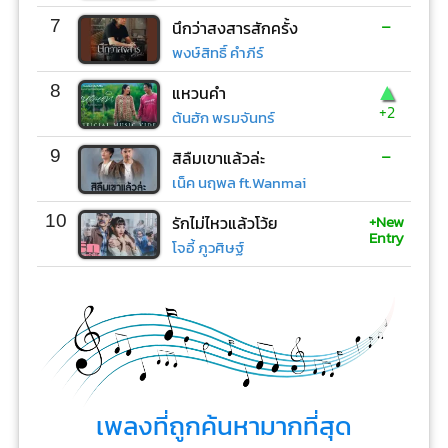
-
7
นึกว่าสงสารสักครั้ง
พงษ์สิทธิ์ คำภีร์
▲
8
แหวนคำ
+2
ต้นฮัก พรมจันทร์
-
9
สิลืมเขาแล้วล่ะ
เน็ค นฤพล ft.Wanmai
+New
10
รักไม่ไหวแล้วโว้ย
Entry
โจอี้ ภูวศิษฐ์
เพลงที่ถูกค้นหามากที่สุด