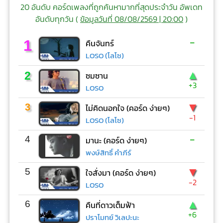
20 อันดับ คอร์ดเพลงที่ถูกค้นหามากที่สุดประจำวัน อัพเดท
อันดับทุกวัน (
ข้อมูลวันที่ 08/08/2569 | 20:00
)
-
1
คืนจันทร์
LOSO (โลโซ)
▲
2
ซมซาน
+3
LOSO
▼
3
ไม่คิดนอกใจ (คอร์ด ง่ายๆ)
-1
LOSO (โลโซ)
-
4
มานะ (คอร์ด ง่ายๆ)
พงษ์สิทธิ์ คำภีร์
▼
5
ใจสั่งมา (คอร์ด ง่ายๆ)
-2
LOSO
▲
6
คืนที่ดาวเต็มฟ้า
+6
ปราโมทย์ วิเลปะนะ