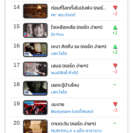
▼
14
ก่อนที่โลกทั้งใบมันพัง (คอร์ด ง่ายๆ)
-2
Mr’ พระจันทร์
▲
15
ใจเหลือเหลือ (คอร์ด ง่ายๆ)
+2
Dr.Fuu
▲
16
เหงา คิดถึง รอ (คอร์ด ง่ายๆ)
+3
เสก โลโซ
▼
17
เสมอ (คอร์ด ง่ายๆ)
-2
พงษ์สิทธิ์ คำภีร์
-
18
เธอจะรู้บ้างไหม
เสก โลโซ
▼
19
งมงาย
-3
Bodyslam (บอดี้สแลม)
-
20
ตามตะวัน (คอร์ด ง่ายๆ)
NUM KALA x แอ๊ด คาราบาว