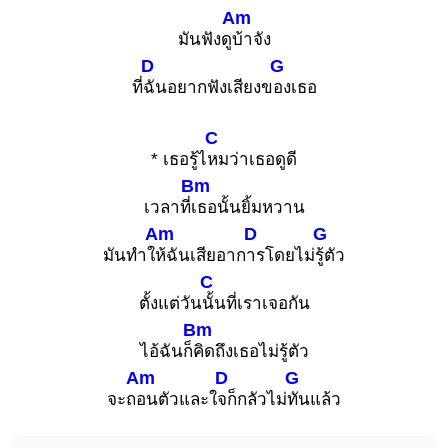
Am
มันฟังดู
บ้าจัง
D
G
ที่
ฉันอยากฟังเสียงข
องเธอ
C
* เธอรู้ไ
หมว่าเธอดูดี
Bm
เวลาที่
เธอนั้นยิ้มหวาน
Am
D
G
มันทำใ
ห้ฉันเสียอาก
ารโดยไม่
รู้ตัว
C
ตั้งแต่วัน
นั้นที่เราเจอกัน
Bm
ไอ้ฉันก็
คิดถึงเธอไม่รู้ตัว
Am
D
G
จะถ
อนตัวและใ
จก็กลัวไม่
ทันแล้ว