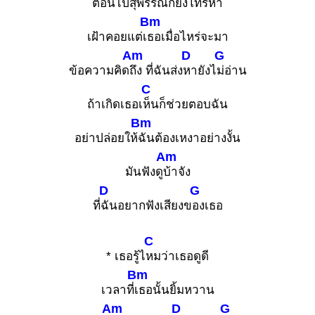
ตอนไปสุพ
รรณก็ยังโทรหา
Bm
เฝ้าคอยแต่เ
ธอเมื่อไหร่จะมา
Am
D
G
ข้อความคิด
ถึง ที่ฉันส่ง
หายังไ
ม่อ่าน
C
ถ้าเกิดเธอเ
ห็นก็ช่วยตอบฉัน
Bm
อย่าปล่อยให้
ฉันต้องเหงาอย่างงั้น
Am
มันฟังดู
บ้าจัง
D
G
ที่
ฉันอยากฟังเสียงข
องเธอ
C
* เธอรู้ไ
หมว่าเธอดูดี
Bm
เวลาที่
เธอนั้นยิ้มหวาน
Am
D
G