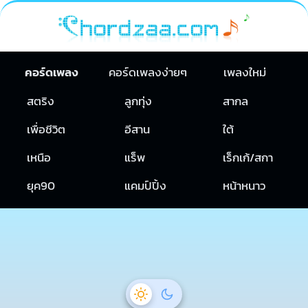
คอร์ดเพลง
คอร์ดเพลงง่ายๆ
เพลงใหม่
สตริง
ลูกทุ่ง
สากล
เพื่อชีวิต
อีสาน
ใต้
เหนือ
แร็พ
เร็กเก้/สกา
ยุค90
แคมป์ปิ้ง
หน้าหนาว