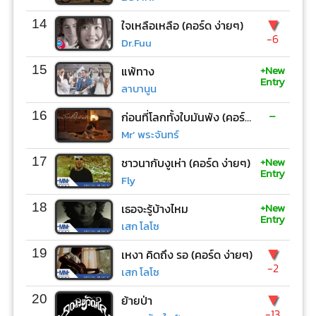
▼
14
ใจเหลือเหลือ (คอร์ด ง่ายๆ)
-6
Dr.Fuu
+New
15
แพ้ทาง
Entry
ลาบานูน
-
16
ก่อนที่โลกทั้งใบมันพัง (คอร์ด ง่ายๆ)
Mr’ พระจันทร์
+New
17
ชาวนากับงูเห่า (คอร์ด ง่ายๆ)
Entry
Fly
+New
18
เธอจะรู้บ้างไหม
Entry
เสก โลโซ
▼
19
เหงา คิดถึง รอ (คอร์ด ง่ายๆ)
-2
เสก โลโซ
▼
20
ย้ายป่า
-13