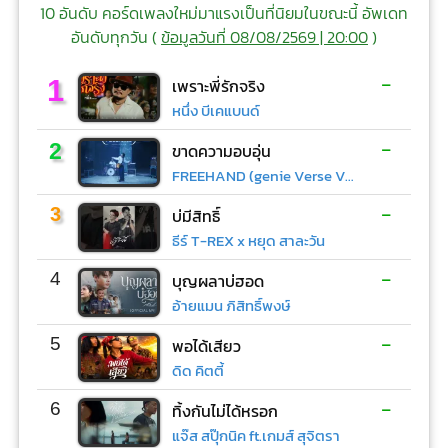
10 อันดับ คอร์ดเพลงใหม่มาแรงเป็นที่นิยมในขณะนี้ อัพเดท
อันดับทุกวัน (
ข้อมูลวันที่ 08/08/2569 | 20:00
)
-
1
เพราะพี่รักจริง
หนึ่ง บีเคแบนด์
-
2
ขาดความอบอุ่น
FREEHAND (genie Verse Vol.1)
-
3
บ่มีสิทธิ์
ธีร์ T-REX x หยุด สาละวัน
-
4
บุญผลาบ่ฮอด
อ้ายแมน ภิสิทธิ์พงษ์
-
5
พอได้เสียว
ดิด คิตตี้
-
6
ทิ้งกันไม่ได้หรอก
แจ๊ส สปุ๊กนิค ft.เกมส์ สุจิตรา