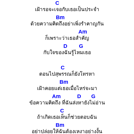
C
เฝ้ารอจะเ
จอกับเธอเป็นประจำ
Bm
ด้วยความคิด
ถึงอย่าเพิ่งรำคาญกัน
Am
ก็เพราะว่าเธอสำ
คัญ
D
G
กับใจของ
ฉันรู้ไห
มเธอ
C
ตอนไปสุพ
รรณก็ยังโทรหา
Bm
เฝ้าคอยแต่เ
ธอเมื่อไหร่จะมา
Am
D
G
ข้อความคิด
ถึง ที่ฉันส่ง
หายังไ
ม่อ่าน
C
ถ้าเกิดเธอเ
ห็นก็ช่วยตอบฉัน
Bm
อย่าปล่อยให้
ฉันต้องเหงาอย่างงั้น