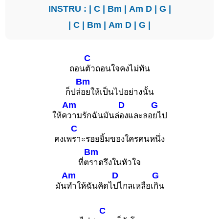
INSTRU : |
C
|
Bm
|
Am
D
|
G
|
|
C
|
Bm
|
Am
D
|
G
|
C
ถอน
ตัวถอนใจคงไม่ทัน
Bm
ก็ปล่
อยให้เป็นไปอย่างนั้น
Am
D
G
ให้ค
วามรักฉันมันล่
องและลอ
ยไป
C
คงเพ
ราะรอยยิ้มของใครคนหนึ่ง
Bm
ที่ต
ราตรึงในหัวใจ
Am
D
G
มัน
ทำให้ฉันคิดไ
ปไกลเหลือเ
กิน
C