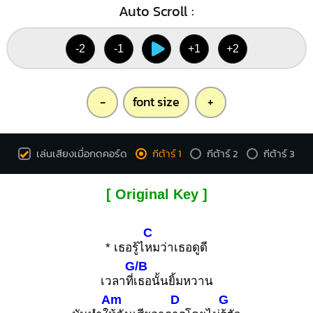
Auto Scroll :
-2
-1
+1
+2
-
font size
+
เล่นเสียงเมื่อกดคอร์ด
กีต้าร์ 1
กีต้าร์ 2
กีต้าร์ 3
[ Original Key ]
C
* เธอรู้ไ
หมว่าเธอดูดี
G/B
เวลาที่
เธอนั้นยิ้มหวาน
Am
D
G