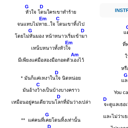
G
D
INSTR
หัวใจ โ
ดนใครเขาทำร้าย
Em
C
จนแทบไม่ห
าย..ใจ
โดนเขาทิ้งไป
G
D
แ
โดยไม่
หันมอง หน้าหนาวเริ่มเข้า
มา
Em
ที
เหน็บหนาวทั้งหัวใ
จ
Am
ใ
มีเพียงแค่มือสองมือกอดตัวเ
องไว้
หร
D
G
* มันก็แค่เหงาใน
ใจ นิดหน่อย
แ
ล
C
มันอ้าง
ว้างเป็นบ้างบางคราว
You ca
D
D
เหมือนอยู่คนเดียวบนโ
ลกที่มันว่างเปล่า
จะดูแลเธอเป
G
และไม่ว่าเ
** แค่คนที่เ
คยโดนทิ้งเท่านั้น
D