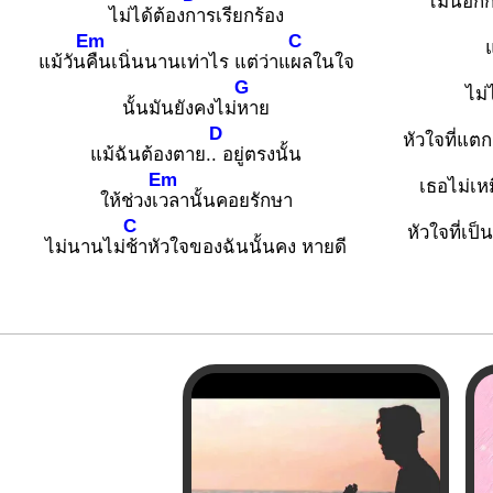
ไม่นอกก
ไม่ได้ต้อง
การเรียกร้อง
Em
C
แม้วัน
คืนเนิ่นนานเท่าไร แต่ว่าแ
ผลในใจ
G
ไม่
นั้นมันยังคงไม่
หาย
D
หัวใจที่แตก
แม้ฉันต้องตาย.
. อยู่ตรงนั้น
Em
เธอไม่เห
ให้ช่วงเ
วลานั้นคอยรักษา
C
หัวใจที่เป
ไม่นานไม่
ช้าหัวใจของฉันนั้นคง หายดี