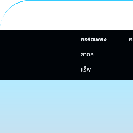
คอร์ดเพลง
ค
สากล
แร็พ