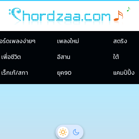
อร์ดเพลงง่ายๆ
เพลงใหม่
สตริง
เพื่อชีวิต
อีสาน
ใต้
เร็กเก้/สกา
ยุค90
แคมป์ปิ้ง