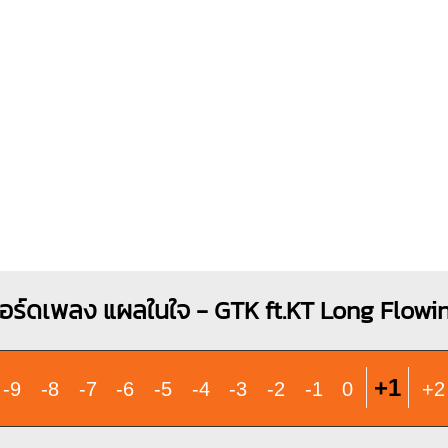
X
O
O
1
1
2
3
อร์ดเพลง แผลในใจ - GTK ft.KT Long Flowi
+1
-9
-8
-7
-6
-5
-4
-3
-2
-1
0
+2