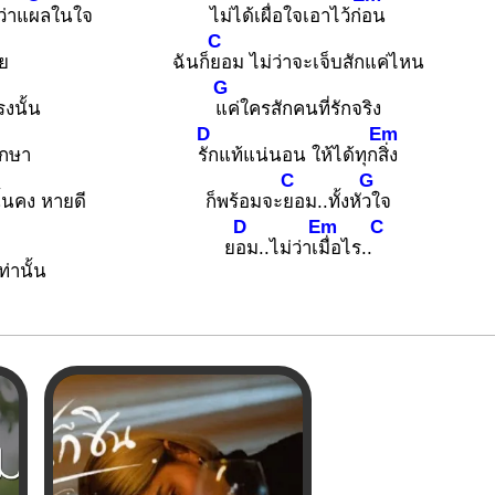
ว่าแ
ผลในใจ
ไม่ได้เผื่อใจเอาไว้ก่
อน
C
ย
ฉันก็
ยอม ไม่ว่าจะเจ็บสักแค่ไหน
G
รงนั้น
แค่ใครสักคนที่รักจริง
D
Em
ักษา
รักแท้แน่นอน ให้ได้ทุก
สิ่ง
C
G
ั้นคง หายดี
ก็พร้อมจะ
ยอม..ทั้งหั
วใจ
D
Em
C
ย
อม..ไม่ว่าเ
มื่อไร..
่านั้น