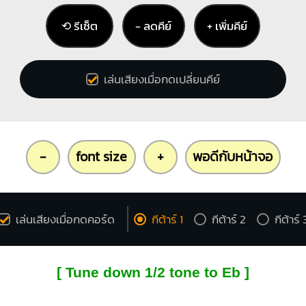
⟲ รีเซ็ต
− ลดคีย์
+ เพิ่มคีย์
เล่นเสียงเมื่อกดเปลี่ยนคีย์
-
font size
+
พอดีกับหน้าจอ
เล่นเสียงเมื่อกดคอร์ด
กีต้าร์ 1
กีต้าร์ 2
กีต้าร์ 
[ Tune down 1/2 tone to Eb ]