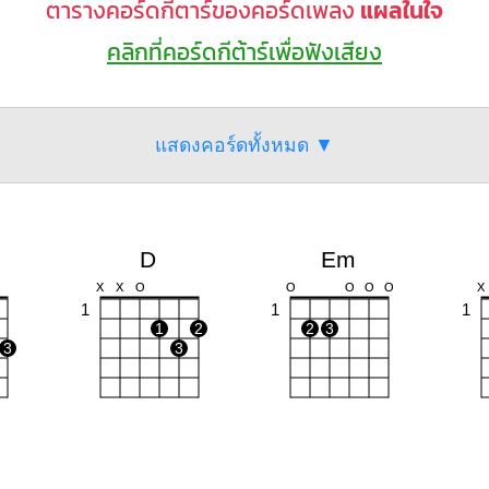
ตารางคอร์ดกีตาร์ของคอร์ดเพลง
แผลในใจ
คลิกที่คอร์ดกีต้าร์เพื่อฟังเสียง
แสดงคอร์ดทั้งหมด ▼
D
Em
X
X
O
O
O
O
O
X
1
1
1
1
2
2
3
3
3
Am