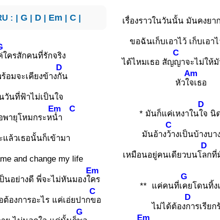
U : |
G
|
D
|
Em
|
C
|
เรื่องราวในวันนั้น มันคงยา
ขอฉันเก็บเอาไว้ เก็บเอาไว
G
C
ค่ใครสักคนที่รักจริง
ได้ไหมเธอ สัญ
ญาจะไม่ให้
D
Am
่พร้อมจะเคียงข้าง
กัน
หัวใ
จเธอ
นวันที่ฟ้าไม่เป็นใจ
D
Em
C
* มันก็แค่เหงาใน
ใจ นิ
ือพายุโหมกระห
น่ำ
C
มันอ้าง
ว้างเป็นบ้างบ
ะแล้วเธอนั้นก็เข้ามา
D
เหมือนอยู่คนเดียวบนโ
ลกที่
me and change my life
Em
G
็นอย่างดี พี่จะไม่หันมองใ
คร
** แค่คนที่เ
คยโดนทิ้งเ
C
D
ธอต้องการอะไร แค่เอ่ยปาก
ขอ
ไม่ได้ต้อง
การเรียกร
G
Em