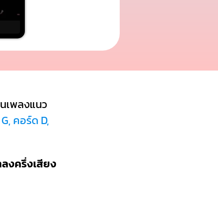
็นเพลงแนว
 G, คอร์ด D,
ำลงครึ่งเสียง