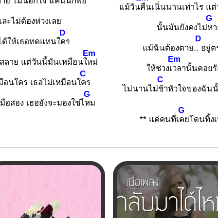
าย ไม่นอกใจ แค่นั้นก็
พอ
แม้วัน
คืนเนิ่นนานเท่าไร แต่
G
และไม่ต้องห่วงเลย
นั้นมันยังคงไม่
หา
D
D
ได้ให้เธอทดแทนใ
คร
แม้ฉันต้องตาย.
. อยู่ต
Em
Em
สลาย แต่วันนี้มันเหมือนใ
หม่
ให้ช่วงเ
วลานั้นคอยร
C
C
มือนใคร เธอไม่เหมือนใ
คร
ไม่นานไม่
ช้าหัวใจของฉันน
G
็นมือสอง เธอยังจะมองใช่ไ
หม
G
** แค่คนที่เ
คยโดนทิ้งเท