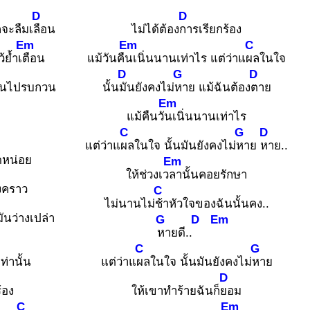
D
D
กจะลืมเ
ลือน
ไม่ได้ต้อง
การเรียกร้อง
Em
Em
C
้ย้ำเ
ตือน
แม้วันคื
นเนิ่นนานเท่าไร แต่ว่าแ
ผลในใจ
D
G
D
มันไปรบกวน
นั้น
มันยังคงไม่
หาย แม้ฉันต้อง
ตาย
Em
แม้คืนวั
นเนิ่นนานเท่าไร
C
G
D
แต่ว่าแ
ผลในใจ นั้นมันยังคงไม่
หาย
หาย..
ดหน่อย
Em
ให้ช่วงเว
ลานั้นคอยรักษา
างคราว
C
ไม่นานไม่
ช้าหัวใจของฉันนั้นคง..
มันว่างเปล่า
G
D
Em
หายดี..
C
G
ท่านั้น
แต่ว่าแ
ผลในใจ นั้นมันยังคงไม่
หาย
D
้อง
ให้เขาทำร้ายฉันก็
ยอม
C
Em