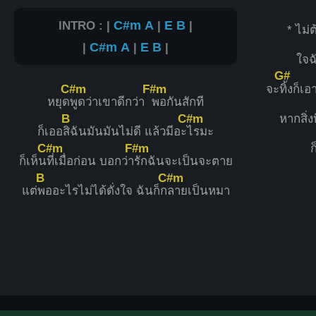
INTRO : |
C#m
A
|
E
B
|
* ไม่ต
|
C#m
A
|
E
B
|
ใจฉ
G#
C#m
F#m
จะ
ทิ้งก็เ
หยุด
พูดว่าเขาดีกว่า
พอกันสักที
B
C#m
หากสิ่งท
ก็เออ
สิฉันมันมันไม่ดี แล้วมีอะ
ไรมะ
C#m
F#m
ก็เห็น
ที่เมื่อก่อน บอกว่า
รักฉันจะเป็นจะตาย
B
C#m
แต่
พออะไรไม่ได้ดั่งใจ ฉันก็ก
ลายเป็นหมา