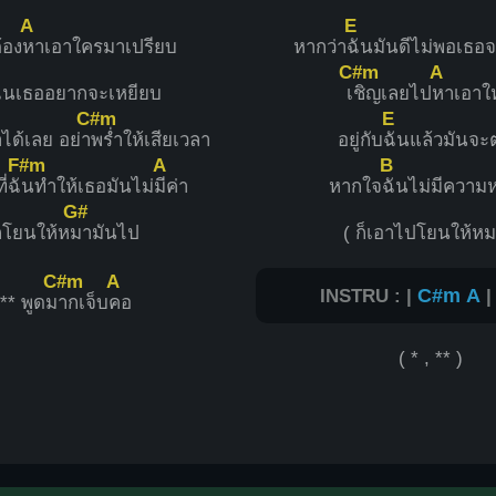
A
E
้อง
หาเอาใครมาเปรียบ
หากว่า
ฉันมันดีไม่พอเธอ
C#m
A
ันเธออยากจะเหยียบ
เ
ชิญเลยไป
หาเอาให
C#m
E
อาได้เลย อย่า
พร่ำให้เสียเวลา
อยู่กับ
ฉันแล้วมันจะ
F#m
A
B
ี่ฉั
นทำให้เธอมันไม่
มีค่า
หากใจ
ฉันไม่มีความ
G#
ก็โยนให้ห
มามันไป
( ก็เอาไปโยนให้หม
C#m
A
INSTRU : |
C#m
A
** พูดม
ากเจ็บ
คอ
( * , ** )