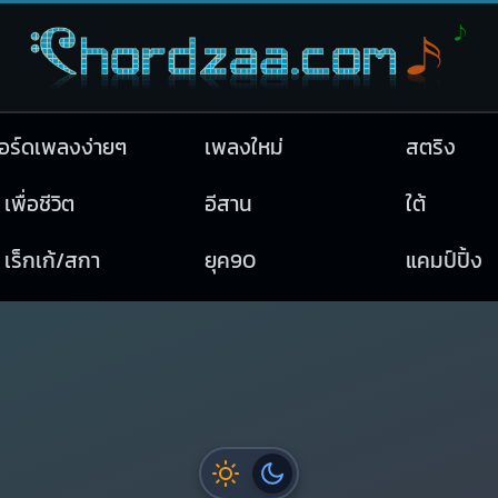
อร์ดเพลงง่ายๆ
เพลงใหม่
สตริง
เพื่อชีวิต
อีสาน
ใต้
เร็กเก้/สกา
ยุค90
แคมป์ปิ้ง