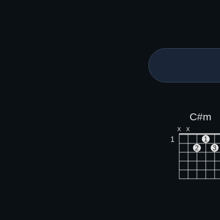
C#m
X
X
1
1
2
3