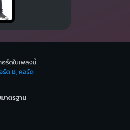
อร์ดในเพลงนี้
อร์ด B, คอร์ด
บบมาตรฐาน