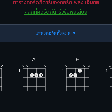
ตารางคอร์ดกีตาร์ของคอร์ดเพลง
เจ็บคอ
คลิกที่คอร์ดกีต้าร์เพื่อฟังเสียง
แสดงคอร์ดทั้งหมด ▼
A
E
O
X
O
O
O
O
O
X
1
1
1
1
1
2
3
2
3
F#m
G#