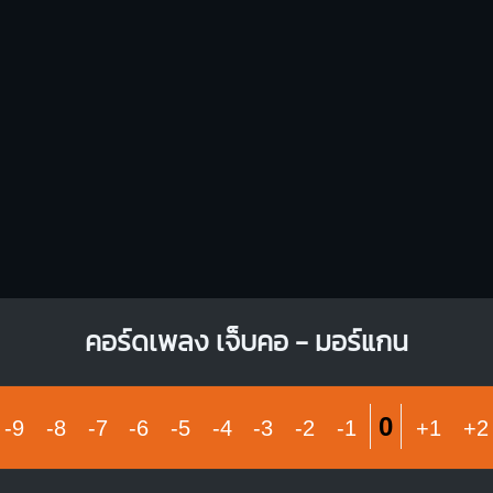
X
1
1
1
1
1
1
1
1
1
3
3
4
4
คอร์ดเพลง เจ็บคอ - มอร์แกน
0
-9
-8
-7
-6
-5
-4
-3
-2
-1
+1
+2