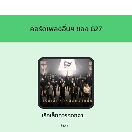
คอร์ดเพลงอื่นๆ ของ G27
เรือเล็กควรออกจากฝั่ง (g27fest Version)
G27