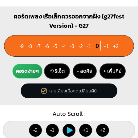
คอร์ดเพลง เรือเล็กควรออกจากฝั่ง (g27fest
Version) - G27
0
-9
-8
-7
-6
-5
-4
-3
-2
-1
+1
+2
คอร์ดง่ายๆ
⟲ รีเซ็ต
− ลดคีย์
+ เพิ่มคีย์
เล่นเสียงเมื่อกดเปลี่ยนคีย์
Auto Scroll :
-2
-1
+1
+2