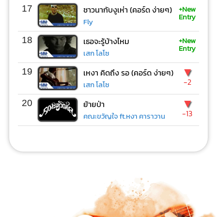
+New
17
ชาวนากับงูเห่า (คอร์ด ง่ายๆ)
Entry
Fly
+New
18
เธอจะรู้บ้างไหม
Entry
เสก โลโซ
▼
19
เหงา คิดถึง รอ (คอร์ด ง่ายๆ)
-2
เสก โลโซ
▼
20
ย้ายป่า
-13
คณะขวัญใจ ft.หงา คาราวาน