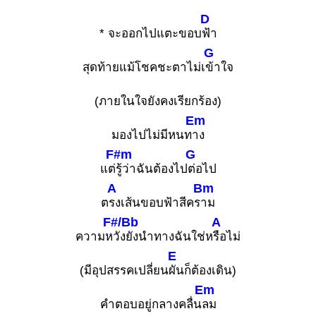
D
* จะออกไปแตะขอบ
ฟ้า
G
สุดท้ายแม้โชคชะตาไม่เ
ข้าใจ
(ภายในใจยังคงเรียกร้อง)
Em
มองไปไม่มีหนท
าง
F#m
G
แต่
รู้ว่าฉันต้องไป
ต่อไป
A
Bm
ต
รงเส้นขอบฟ้าสีคร
าม
F#/Bb
A
ความห
วังยังนำทางฉันใช่ห
รือไม่
E
(มีอุปสรรคเปลี่ยน
ผันก็ต้องเดิน)
Em
คำตอบอยู่กลางคลื่น
ลม