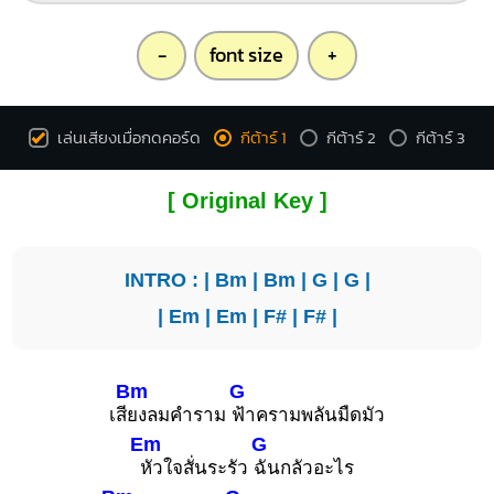
-
font size
+
เล่นเสียงเมื่อกดคอร์ด
กีต้าร์ 1
กีต้าร์ 2
กีต้าร์ 3
[ Original Key ]
INTRO : |
Bm
|
Bm
|
G
|
G
|
|
Em
|
Em
|
F#
|
F#
|
Bm
G
เสี
ยงลมคำราม
ฟ้าครามพลันมืดมัว
Em
G
หัวใจสั่นระรัว
ฉันกลัวอะไร