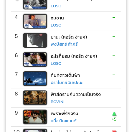
LOSO
-
4
ซมซาน
LOSO
-
5
มานะ (คอร์ด ง่ายๆ)
พงษ์สิทธิ์ คำภีร์
-
6
อะไรก็ยอม (คอร์ด ง่ายๆ)
LOSO
-
7
คืนที่ดาวเต็มฟ้า
ปราโมทย์ วิเลปะนะ
-
8
ฟ้าสีครามกับความเป็นจริง
BOVINI
▲
9
เพราะพี่รักจริง
+5
หนึ่ง บีเคแบนด์
10