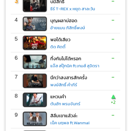
-
3
บ่มีสิทธิ์
ธีร์ T-REX x หยุด สาละวัน
-
4
บุญผลาบ่ฮอด
อ้ายแมน ภิสิทธิ์พงษ์
-
5
พอได้เสียว
ดิด คิตตี้
-
6
ทิ้งกันไม่ได้หรอก
แจ๊ส สปุ๊กนิค ft.เกมส์ สุจิตรา
-
7
นึกว่าสงสารสักครั้ง
พงษ์สิทธิ์ คำภีร์
▲
8
แหวนคำ
+2
ต้นฮัก พรมจันทร์
-
9
สิลืมเขาแล้วล่ะ
เน็ค นฤพล ft.Wanmai