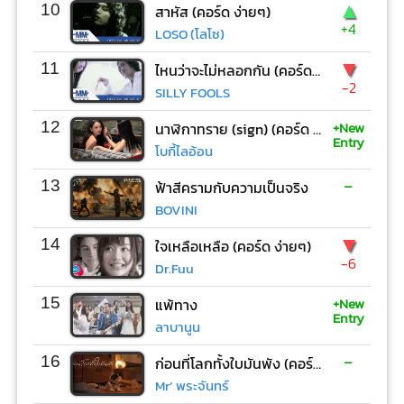
▲
10
สาหัส (คอร์ด ง่ายๆ)
+4
LOSO (โลโซ)
▼
11
ไหนว่าจะไม่หลอกกัน (คอร์ด ง่ายๆ)
-2
SILLY FOOLS
+New
12
นาฬิกาทราย (sign) (คอร์ด ง่ายๆ)
Entry
โบกี้ไลอ้อน
-
13
ฟ้าสีครามกับความเป็นจริง
BOVINI
▼
14
ใจเหลือเหลือ (คอร์ด ง่ายๆ)
-6
Dr.Fuu
+New
15
แพ้ทาง
Entry
ลาบานูน
-
16
ก่อนที่โลกทั้งใบมันพัง (คอร์ด ง่ายๆ)
Mr’ พระจันทร์