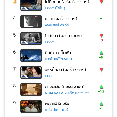
▼
3
ไม่คิดนอกใจ (คอร์ด ง่ายๆ)
-1
LOSO (โลโซ)
-
4
มานะ (คอร์ด ง่ายๆ)
พงษ์สิทธิ์ คำภีร์
▼
5
ใจสั่งมา (คอร์ด ง่ายๆ)
-2
LOSO
▲
6
คืนที่ดาวเต็มฟ้า
+6
ปราโมทย์ วิเลปะนะ
▼
7
อะไรก็ยอม (คอร์ด ง่ายๆ)
-1
LOSO
▲
8
ตามตะวัน (คอร์ด ง่ายๆ)
+10
NUM KALA x แอ๊ด คาราบาว
▲
9
เพราะพี่รักจริง
+1
หนึ่ง บีเคแบนด์