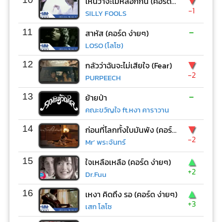
▼
ไหนว่าจะไม่หลอกกัน (คอร์ด ง่ายๆ)
-1
SILLY FOOLS
-
11
สาหัส (คอร์ด ง่ายๆ)
LOSO (โลโซ)
▼
12
กลัวว่าฉันจะไม่เสียใจ (Fear)
-2
PURPEECH
-
13
ย้ายป่า
คณะขวัญใจ ft.หงา คาราวาน
▼
14
ก่อนที่โลกทั้งใบมันพัง (คอร์ด ง่ายๆ)
-2
Mr’ พระจันทร์
▲
15
ใจเหลือเหลือ (คอร์ด ง่ายๆ)
+2
Dr.Fuu
▲
16
เหงา คิดถึง รอ (คอร์ด ง่ายๆ)
+3
เสก โลโซ