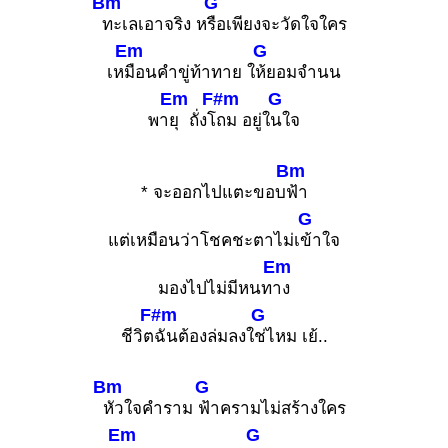
Bm
G
ทะเลเอาจริง ห
รือเพียงจะวัดใจใคร
Em
G
เห
มือนคำขู่ท้าทาย ใ
ห้ยอมจำนน
Em
F#m
G
พา
ยุ ถั่งโ
ถม อยู่ใ
นใจ
Bm
* จะออกไปแตะขอบ
ฟ้า
G
แต่เหมือนว่าโชคชะตาไม่เ
ข้าใจ
Em
มองไปไม่มีหนท
าง
F#m
G
ชีวิต
ฉันต้องล่มลงใ
ช่ไหม เย้..
Bm
G
หัวใจคำราม
ฟ้าครามไม่สร้างใคร
Em
G