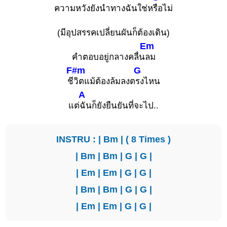
ความหวังยังนำทางฉันใช่ห
รือไม่
(มีอุปสรรคเปลี่ยนผันก็ต้องเดิน)
Em
คำตอบอยู่กลางคลื่น
ลม
F#m
G
ชี
วิตแม้ต้องล้มลงต
รงไหน
A
แต่
ฉันก็ยังยืนยันที่จะไป..
INSTRU : |
Bm
| ( 8 Times )
|
Bm
|
Bm
|
G
|
G
|
|
Em
|
Em
|
G
|
G
|
|
Bm
|
Bm
|
G
|
G
|
|
Em
|
Em
|
G
|
G
|