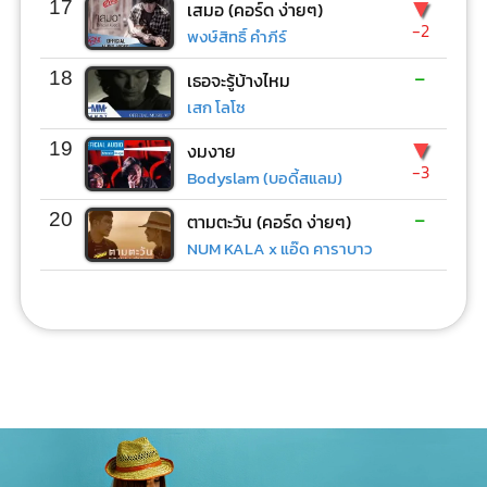
▼
17
เสมอ (คอร์ด ง่ายๆ)
-2
พงษ์สิทธิ์ คำภีร์
-
18
เธอจะรู้บ้างไหม
เสก โลโซ
▼
19
งมงาย
-3
Bodyslam (บอดี้สแลม)
-
20
ตามตะวัน (คอร์ด ง่ายๆ)
NUM KALA x แอ๊ด คาราบาว