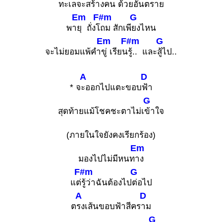
ทะเลจะสร้างคน ด้
วยอันตราย
Em
F#m
G
พา
ยุ ถั่งโ
ถม สักเพี
ยงไหน
Em
F#m
G
จะไม่ยอมแพ้คำ
ขู่ เรียน
รู้.. และ
สู้ไป..
A
D
* จ
ะออกไปแตะขอบ
ฟ้า
G
สุดท้ายแม้โชคชะตาไม่เ
ข้าใจ
(ภายในใจยังคงเรียกร้อง)
Em
มองไปไม่มีหนท
าง
F#m
G
แต่
รู้ว่าฉันต้องไป
ต่อไป
A
D
ต
รงเส้นขอบฟ้าสีคร
าม
G