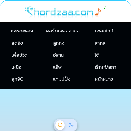
คอร์ดเพลง
คอร์ดเพลงง่ายๆ
เพลงใหม่
สตริง
ลูกทุ่ง
สากล
เพื่อชีวิต
อีสาน
ใต้
เหนือ
แร็พ
เร็กเก้/สกา
ยุค90
แคมป์ปิ้ง
หน้าหนาว