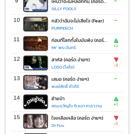
-
9
ไหนว่าจะไม่หลอกกัน (คอร์ด ง่ายๆ)
SILLY FOOLS
-
10
กลัวว่าฉันจะไม่เสียใจ (Fear)
PURPEECH
▲
11
ก่อนที่โลกทั้งใบมันพัง (คอร์ด ง่ายๆ)
+1
Mr’ พระจันทร์
▼
12
สาหัส (คอร์ด ง่ายๆ)
-1
LOSO (โลโซ)
-
13
เสมอ (คอร์ด ง่ายๆ)
พงษ์สิทธิ์ คำภีร์
▲
14
ย้ายป่า
+1
คณะขวัญใจ ft.หงา คาราวาน
▼
15
ใจเหลือเหลือ (คอร์ด ง่ายๆ)
-1
Dr.Fuu