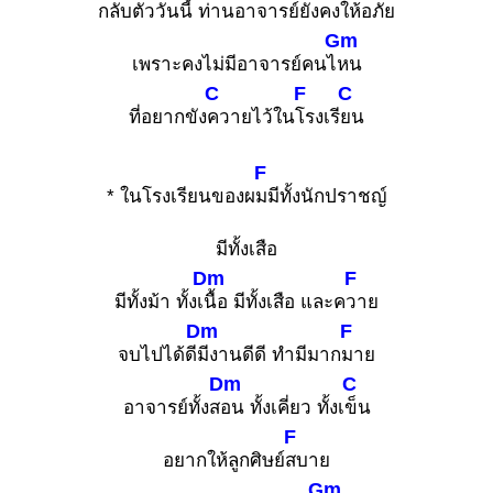
กลับตัววัน
นี้ ท่านอา
จารย์ยังคงให้อ
ภัย
Gm
เพราะคงไม่มีอาจารย์คนไ
หน
C
F
C
ที่อยากขัง
ควายไว้ใน
โรงเรี
ยน
F
* ในโรงเรียนของผ
มมีทั้งนักปราชญ์
มีทั้งเสือ
Dm
F
มีทั้งม้า ทั้งเ
นื้อ มีทั้งเสือ และค
วาย
Dm
F
จบไปได้ดี
มีงานดีดี ทำมีมาก
มาย
Dm
C
อาจารย์ทั้งส
อน ทั้งเคี่ยว ทั้งเ
ข็น
F
อยากให้ลูกศิษย์
สบาย
Gm