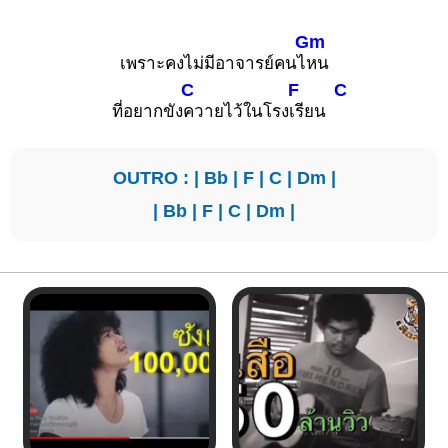
Gm
เพราะคงไม่มีอาจารย์คนไ
หน
C
F
C
ที่อยากขัง
ควายไว้ในโรง
เรียน
OUTRO : |
Bb
|
F
|
C
|
Dm
|
|
Bb
|
F
|
C
|
Dm
|