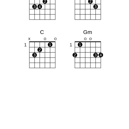
2
2
3
4
3
C
Gm
X
O
O
O
O
1
1
1
1
2
3
2
3
4
Bb
X
X
O
1
1
3
4