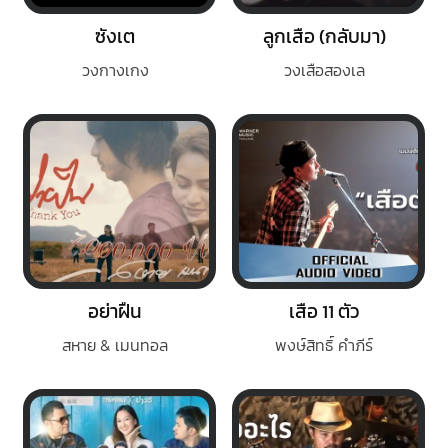
ซังเต
ลูกเสือ (กลับมา)
วงกางเกง
วงเสือสองเล
อย่าฝืน
เสือ 11 ตัว
สหาย & เมนทอล
พงษ์สิทธิ์ คำภีร์