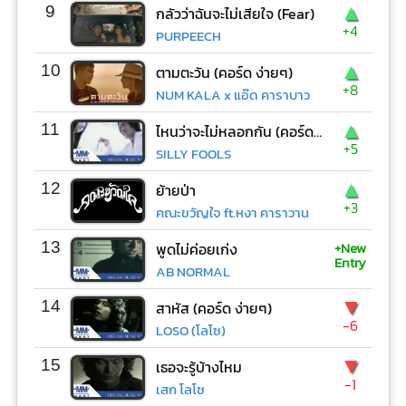
▲
9
กลัวว่าฉันจะไม่เสียใจ (Fear)
+4
PURPEECH
▲
10
ตามตะวัน (คอร์ด ง่ายๆ)
+8
NUM KALA x แอ๊ด คาราบาว
▲
11
ไหนว่าจะไม่หลอกกัน (คอร์ด ง่ายๆ)
+5
SILLY FOOLS
▲
12
ย้ายป่า
+3
คณะขวัญใจ ft.หงา คาราวาน
+New
13
พูดไม่ค่อยเก่ง
Entry
AB NORMAL
▼
14
สาหัส (คอร์ด ง่ายๆ)
-6
LOSO (โลโซ)
▼
15
เธอจะรู้บ้างไหม
-1
เสก โลโซ