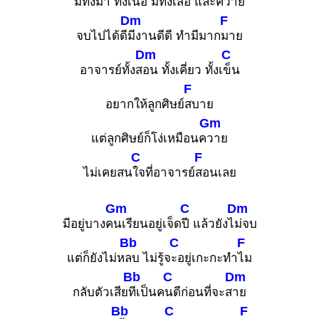
มีทั้งม้า ทั้งเ
นื้อ มีทั้งเสือ และค
วาย
Dm
F
จบไปได้ดี
มีงานดีดี ทำมีมาก
มาย
Dm
C
อาจารย์ทั้งส
อน ทั้งเคี่ยว ทั้งเ
ข็น
F
อยากให้ลูกศิษย์
สบาย
Gm
แต่ลูกศิษย์ก็โง่เหมือนค
วาย
C
F
ไม่เคยสน
ใจที่อาจารย์
สอนเลย
Gm
C
Dm
มีอยู่บางค
นเรียนอยู่เจ็ด
ปี แล้วยังไ
ม่จบ
Bb
C
F
แต่ก็ยังไม่ห
ลบ ไม่รู้จ
ะอยู่เกะกะทำ
ไม
Bb
C
Dm
กลับตัวเสีย
ทีเป็นค
นดีก่อนที่จะส
าย
Bb
C
F