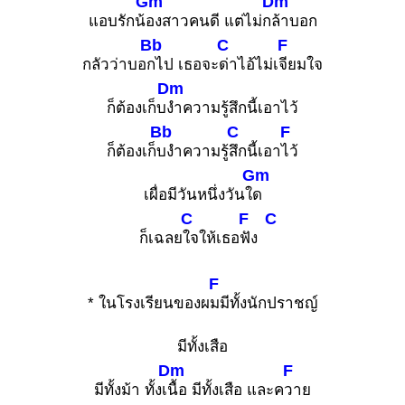
Gm
Dm
แอบรักน้
องสาวคนดี แต่ไม่ก
ล้าบอก
Bb
C
F
กลัวว่าบอ
กไป เธอจะ
ด่าไอ้ไม่เ
จียมใจ
Dm
ก็ต้องเก็บ
งำความรู้สึกนี้เอาไว้
Bb
C
F
ก็ต้องเก็
บงำความรู้
สึกนี้เอา
ไว้
Gm
เผื่อมีวันหนึ่งวันใ
ด
C
F
C
ก็เฉลย
ใจให้เธอ
ฟัง
F
* ในโรงเรียนของผ
มมีทั้งนักปราชญ์
มีทั้งเสือ
Dm
F
มีทั้งม้า ทั้งเ
นื้อ มีทั้งเสือ และค
วาย