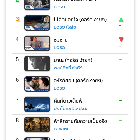
LOSO
▲
3
ไม่คิดนอกใจ (คอร์ด ง่ายๆ)
+1
LOSO (โลโซ)
▼
4
ซมซาน
-1
LOSO
-
5
มานะ (คอร์ด ง่ายๆ)
พงษ์สิทธิ์ คำภีร์
-
6
อะไรก็ยอม (คอร์ด ง่ายๆ)
LOSO
-
7
คืนที่ดาวเต็มฟ้า
ปราโมทย์ วิเลปะนะ
-
8
ฟ้าสีครามกับความเป็นจริง
BOVINI