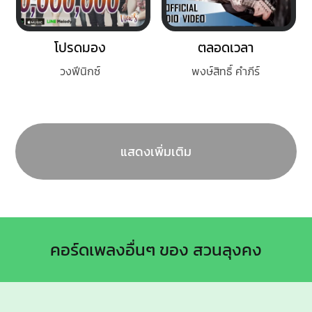
โปรดมอง
ตลอดเวลา
วงฟีนิกซ์
พงษ์สิทธิ์ คำภีร์
แสดงเพิ่มเติม
คอร์ดเพลงอื่นๆ ของ สวนลุงคง