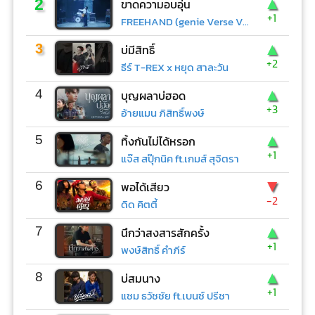
▲
2
ขาดความอบอุ่น
+1
FREEHAND (genie Verse Vol.1)
▲
3
บ่มีสิทธิ์
+2
ธีร์ T-REX x หยุด สาละวัน
▲
4
บุญผลาบ่ฮอด
+3
อ้ายแมน ภิสิทธิ์พงษ์
▲
5
ทิ้งกันไม่ได้หรอก
+1
แจ๊ส สปุ๊กนิค ft.เกมส์ สุจิตรา
▼
6
พอได้เสียว
-2
ดิด คิตตี้
▲
7
นึกว่าสงสารสักครั้ง
+1
พงษ์สิทธิ์ คำภีร์
▲
8
บ่สมนาง
+1
แซม ธวัชชัย ft.เบนซ์ ปรีชา