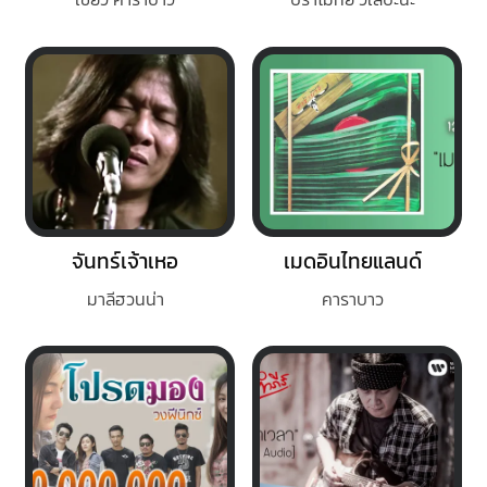
จันทร์เจ้าเหอ
เมดอินไทยแลนด์
มาลีฮวนน่า
คาราบาว