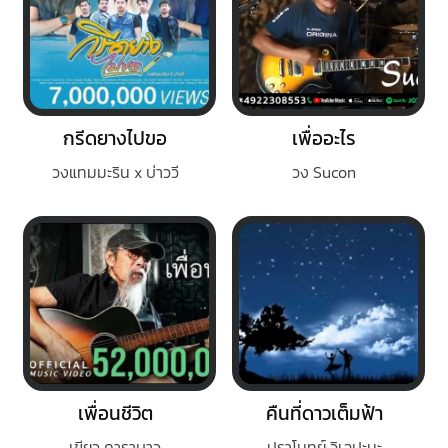
กรีดยางไปขอ
เพื่ออะไร
วงแทมมะริน x บ่าววี
วง Sucon
เพื่อนชีวิต
คืนที่ดาวเต็มฟ้า
เขียว คาราบาว
ปราโมทย์ วิเลปะนะ