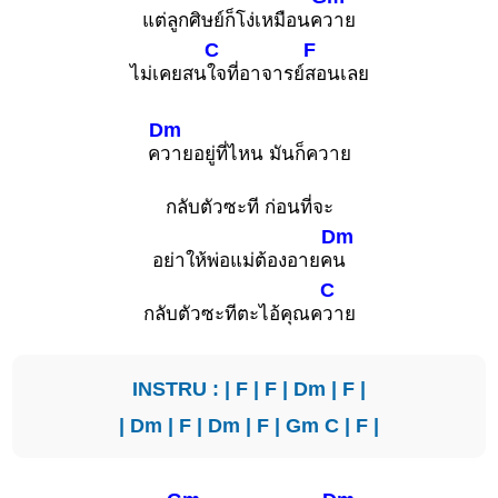
แต่ลูกศิษย์ก็โง่เหมือนค
วาย
C
F
ไม่เคยสน
ใจที่อาจารย์
สอนเลย
Dm
ค
วายอยู่ที่ไหน มันก็ควาย
กลับตัวซะที ก่อนที่จะ
Dm
อย่าให้พ่อแม่ต้องอายค
น
C
กลับตัวซะทีตะไอ้คุณค
วาย
INSTRU : |
F
|
F
|
Dm
|
F
|
|
Dm
|
F
|
Dm
|
F
|
Gm
C
|
F
|