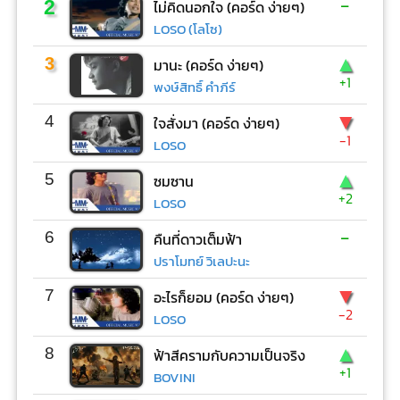
-
2
ไม่คิดนอกใจ (คอร์ด ง่ายๆ)
LOSO (โลโซ)
▲
3
มานะ (คอร์ด ง่ายๆ)
+1
พงษ์สิทธิ์ คำภีร์
▼
4
ใจสั่งมา (คอร์ด ง่ายๆ)
-1
LOSO
▲
5
ซมซาน
+2
LOSO
-
6
คืนที่ดาวเต็มฟ้า
ปราโมทย์ วิเลปะนะ
▼
7
อะไรก็ยอม (คอร์ด ง่ายๆ)
-2
LOSO
▲
8
ฟ้าสีครามกับความเป็นจริง
+1
BOVINI