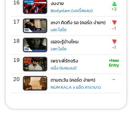
▲
16
งมงาย
+3
Bodyslam (บอดี้สแลม)
▼
17
เหงา คิดถึง รอ (คอร์ด ง่ายๆ)
-1
เสก โลโซ
▼
18
เธอจะรู้บ้างไหม
-1
เสก โลโซ
+New
19
เพราะพี่รักจริง
Entry
หนึ่ง บีเคแบนด์
-
20
ตามตะวัน (คอร์ด ง่ายๆ)
NUM KALA x แอ๊ด คาราบาว