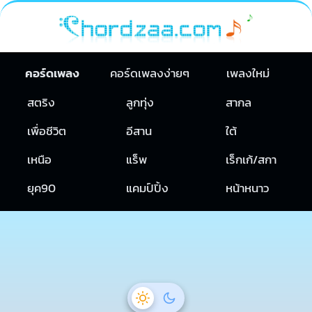
คอร์ดเพลง
คอร์ดเพลงง่ายๆ
เพลงใหม่
สตริง
ลูกทุ่ง
สากล
เพื่อชีวิต
อีสาน
ใต้
เหนือ
แร็พ
เร็กเก้/สกา
ยุค90
แคมป์ปิ้ง
หน้าหนาว