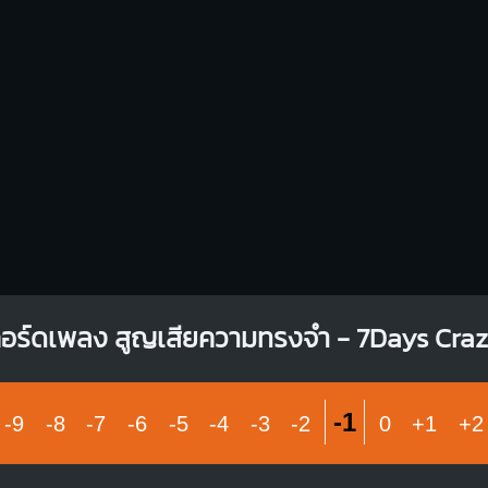
อร์ดเพลง สูญเสียความทรงจำ - 7Days Cra
-1
-9
-8
-7
-6
-5
-4
-3
-2
0
+1
+2