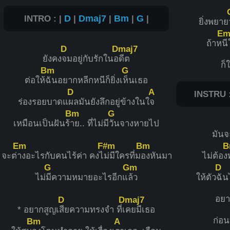
INTRO : |
D
|
Dmaj7
|
Bm
|
G
|
ยิ่งพยาย
E
ถ้าห
นี
D
Dmaj7
ยังคง
จมอยู่กับรักในอ
ดีต
ก็
Bm
G
ต่อให้
ฉันอยากหลีกหนีก็ยิ่งเ
ห็นเธอ
D
A
INSTRU :
ร่องรอยบาดแ
ผลมันยังลึกอยู่ข้างในใ
จ
Bm
G
เหมือนเป็นฝันร้
าย.. ที่ไม่มี
วันจางหายไป
มันจ
Em
F#m
Bm
B
จะต่
างอะไรกับคนไร้ค่า คงไ
ม่มีใครที่ม
องหันมา
ไม่ต้อง
G
Gm
D
ไม่
มีความหมายอะไรอีกแ
ล้ว
ให้ตัว
ฉัน
อยา
D
Dmaj7
* อยากสูญเ
สียความทรงจำ ที่เ
คยมีเธอ
ก่อนท
Bm
A