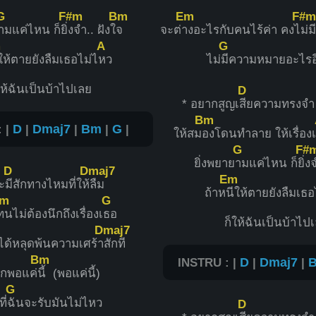
G
F#m
Bm
Em
F#m
ามแค่ไหน ก็ยิ่
งจำ.. ฝังใ
จ
จะต่
างอะไรกับคนไร้ค่า คงไ
ม่ม
m
A
G
ให้ตายยังลืมเธอไม่ไ
หว
ไม่
มีความหมายอะไรอ
ให้ฉันเป็นบ้าไปเลย
D
* อยากสูญเ
สียความทรงจำ ท
Bm
 |
D
|
Dmaj7
|
Bm
|
G
|
ให้สม
องโดนทำลาย ให้เรื่องเ
G
F#
ยิ่งพยาย
ามแค่ไหน ก็ยิ่
งจ
D
Dmaj7
Em
ะ
มีสักทางไหมที่ให้
ลืม
ถ้าห
นีให้ตายยังลืมเธอ
m
G
ทนไม่ต้องนึกถึงเรื่องเ
ธอ
ก็ให้ฉันเป็นบ้าไป
Dmaj7
ได้หลุดพ้นความเศร้า
สักที
Bm
INSTRU : |
D
|
Dmaj7
|
กพอแค่
นี้ (พอแค่นี้)
G
ี่
ฉันจะรับมันไม่ไหว
D