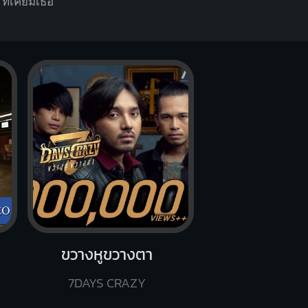
ี่เ
คยมีเธอ
ขวางหูขวางตา
7DAYS CRAZY