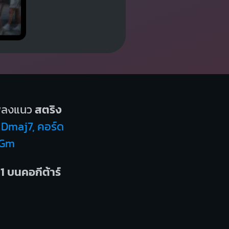
พลงแนว
สตริง
ด Dmaj7, คอร์ด
 Gm
1 บนคอกีต้าร์