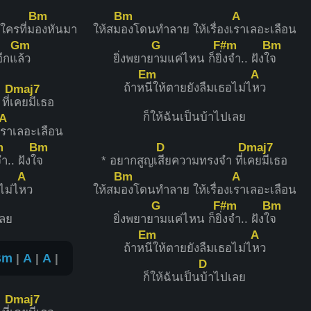
Bm
Bm
A
ีใครที่ม
องหันมา
ให้สม
องโดนทำลาย ให้เรื่องเ
ราเลอะเลือน
Gm
G
F#m
Bm
ีกแ
ล้ว
ยิ่งพยาย
ามแค่ไหน ก็ยิ่
งจำ.. ฝังใ
จ
Em
A
ถ้าห
นีให้ตายยังลืมเธอไม่ไ
หว
Dmaj7
ี่เ
คยมีเธอ
ก็ให้ฉันเป็นบ้าไปเลย
A
ราเลอะเลือน
m
Bm
D
Dmaj7
ำ.. ฝังใ
จ
* อยากสูญเ
สียความทรงจำ ที่เ
คยมีเธอ
A
Bm
A
ไม่ไ
หว
ให้สม
องโดนทำลาย ให้เรื่องเ
ราเลอะเลือน
G
F#m
Bm
เลย
ยิ่งพยาย
ามแค่ไหน ก็ยิ่
งจำ.. ฝังใ
จ
Em
A
ถ้าห
นีให้ตายยังลืมเธอไม่ไ
หว
Bm
|
A
|
A
|
D
ก็ให้ฉันเป็น
บ้าไปเลย
Dmaj7