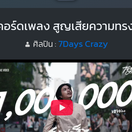
คอร์ดเพลง สูญเสียความทร
7Days Crazy
ศิลปิน :