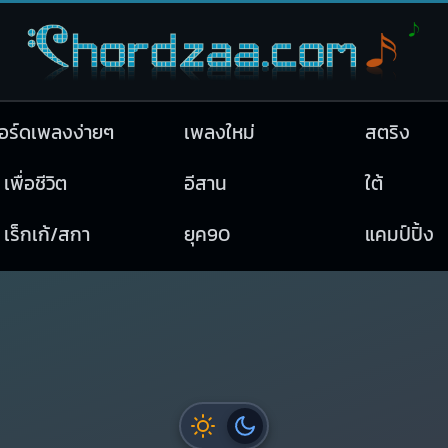
อร์ดเพลงง่ายๆ
เพลงใหม่
สตริง
เพื่อชีวิต
อีสาน
ใต้
เร็กเก้/สกา
ยุค90
แคมป์ปิ้ง