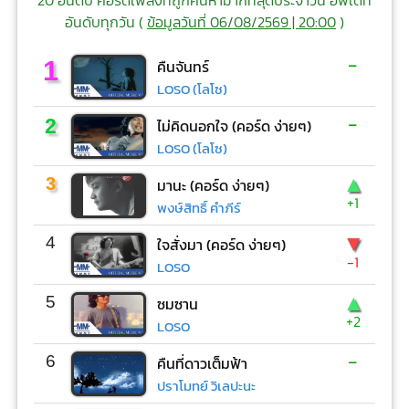
อันดับทุกวัน (
ข้อมูลวันที่ 06/08/2569 | 20:00
)
-
1
คืนจันทร์
LOSO (โลโซ)
-
2
ไม่คิดนอกใจ (คอร์ด ง่ายๆ)
LOSO (โลโซ)
▲
3
มานะ (คอร์ด ง่ายๆ)
+1
พงษ์สิทธิ์ คำภีร์
▼
4
ใจสั่งมา (คอร์ด ง่ายๆ)
-1
LOSO
▲
5
ซมซาน
+2
LOSO
-
6
คืนที่ดาวเต็มฟ้า
ปราโมทย์ วิเลปะนะ