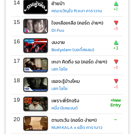
▲
14
ย้ายป่า
+1
คณะขวัญใจ ft.หงา คาราวาน
▼
15
ใจเหลือเหลือ (คอร์ด ง่ายๆ)
-1
Dr.Fuu
▲
16
งมงาย
+3
Bodyslam (บอดี้สแลม)
▼
17
เหงา คิดถึง รอ (คอร์ด ง่ายๆ)
-1
เสก โลโซ
▼
18
เธอจะรู้บ้างไหม
-1
เสก โลโซ
+New
19
เพราะพี่รักจริง
Entry
หนึ่ง บีเคแบนด์
-
20
ตามตะวัน (คอร์ด ง่ายๆ)
NUM KALA x แอ๊ด คาราบาว