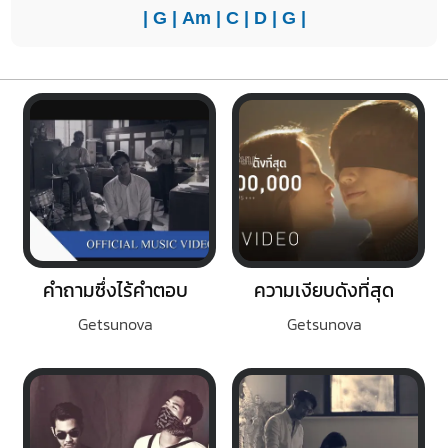
|
G
|
Am
|
C
|
D
|
G
|
คำถามซึ่งไร้คำตอบ
ความเงียบดังที่สุด
Getsunova
Getsunova