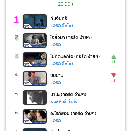
20:00
)
-
1
คืนจันทร์
LOSO (โลโซ)
-
2
ใจสั่งมา (คอร์ด ง่ายๆ)
LOSO
▲
3
ไม่คิดนอกใจ (คอร์ด ง่ายๆ)
+1
LOSO (โลโซ)
▼
4
ซมซาน
-1
LOSO
-
5
มานะ (คอร์ด ง่ายๆ)
พงษ์สิทธิ์ คำภีร์
-
6
อะไรก็ยอม (คอร์ด ง่ายๆ)
LOSO