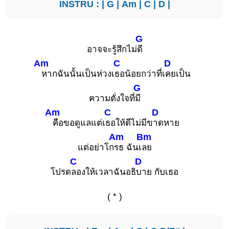
INSTRU : |
G
|
Am
|
C
|
D
|
G
อาจจะรู้สึกไม่
ดี
Am
C
D
หากฉันนั้นเป็นห่วงเ
ธอน้อยกว่าที่เ
คยเป็น
G
ความตั่งใจที่
มี
Am
C
D
คือขอดูแลแต่เ
ธอให้ดีไม่มีข
าดหาย
Am
Bm
แต่อย่าโก
รธ ฉันเ
ลย
C
D
โปรด
ลองให้เวลาฉันอธิ
บาย กับเธอ
( * )