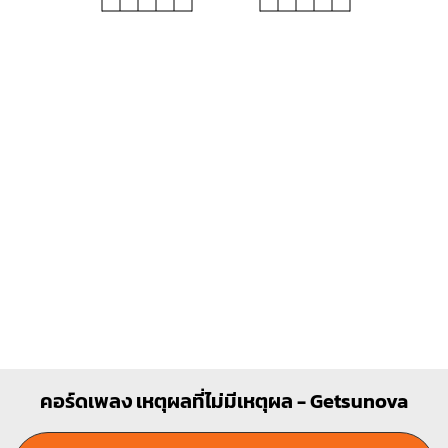
Em
Bm
O
O
O
O
X
1
1
2
3
1
1
2
3
4
คอร์ดเพลง เหตุผลที่ไม่มีเหตุผล - Getsunova