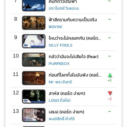
-
7
คืนที่ดาวเต็มฟ้า
ปราโมทย์ วิเลปะนะ
-
8
ฟ้าสีครามกับความเป็นจริง
BOVINI
-
9
ไหนว่าจะไม่หลอกกัน (คอร์ด ง่ายๆ)
SILLY FOOLS
-
10
กลัวว่าฉันจะไม่เสียใจ (Fear)
PURPEECH
▲
11
ก่อนที่โลกทั้งใบมันพัง (คอร์ด ง่ายๆ)
+1
Mr’ พระจันทร์
▼
12
สาหัส (คอร์ด ง่ายๆ)
-1
LOSO (โลโซ)
-
13
เสมอ (คอร์ด ง่ายๆ)
พงษ์สิทธิ์ คำภีร์