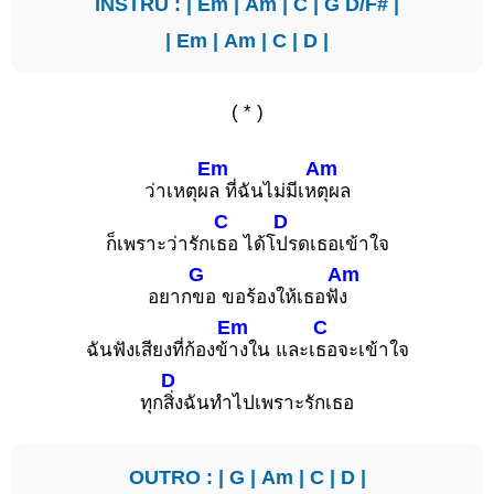
INSTRU : |
Em
|
Am
|
C
|
G
D/F#
|
|
Em
|
Am
|
C
|
D
|
( * )
Em
Am
ว่าเหตุผ
ล ที่ฉันไม่มีเห
ตุผล
C
D
ก็เพราะว่ารักเ
ธอ ได้โ
ปรดเธอเข้าใจ
G
Am
อยาก
ขอ ขอร้องให้เธอฟั
ง
Em
C
ฉันฟังเสียงที่ก้องข้
างใน และเ
ธอจะเข้าใจ
D
ทุก
สิ่งฉันทําไปเพราะรักเธอ
OUTRO : |
G
|
Am
|
C
|
D
|