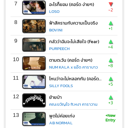
▼
7
อะไรก็ยอม (คอร์ด ง่ายๆ)
-2
LOSO
▲
8
ฟ้าสีครามกับความเป็นจริง
+1
BOVINI
▲
9
กลัวว่าฉันจะไม่เสียใจ (Fear)
+4
PURPEECH
▲
10
ตามตะวัน (คอร์ด ง่ายๆ)
+8
NUM KALA x แอ๊ด คาราบาว
▲
11
ไหนว่าจะไม่หลอกกัน (คอร์ด ง่ายๆ)
+5
SILLY FOOLS
▲
12
ย้ายป่า
+3
คณะขวัญใจ ft.หงา คาราวาน
+New
13
พูดไม่ค่อยเก่ง
Entry
AB NORMAL