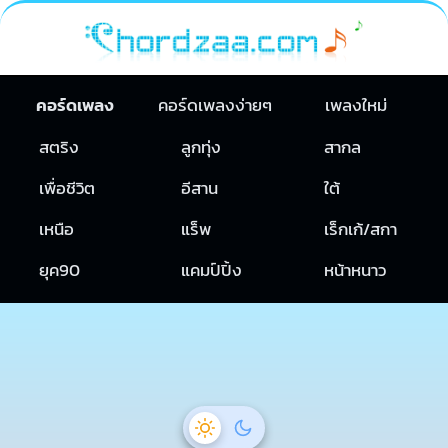
คอร์ดเพลง
คอร์ดเพลงง่ายๆ
เพลงใหม่
สตริง
ลูกทุ่ง
สากล
เพื่อชีวิต
อีสาน
ใต้
เหนือ
แร็พ
เร็กเก้/สกา
ยุค90
แคมป์ปิ้ง
หน้าหนาว