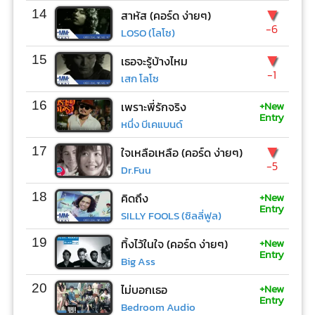
▼
14
สาหัส (คอร์ด ง่ายๆ)
-6
LOSO (โลโซ)
▼
15
เธอจะรู้บ้างไหม
-1
เสก โลโซ
+New
16
เพราะพี่รักจริง
Entry
หนึ่ง บีเคแบนด์
▼
17
ใจเหลือเหลือ (คอร์ด ง่ายๆ)
-5
Dr.Fuu
+New
18
คิดถึง
Entry
SILLY FOOLS (ซิลลี่ฟูล)
+New
19
ทิ้งไว้ในใจ (คอร์ด ง่ายๆ)
Entry
Big Ass
+New
20
ไม่บอกเธอ
Entry
Bedroom Audio