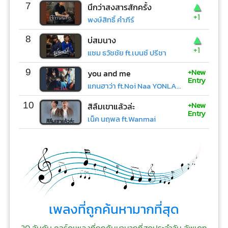
▲
7
นึกว่าสงสารสักครั้ง
+1
พงษ์สิทธิ์ คำภีร์
▲
8
บ่สมนาง
+1
แซม ธวัชชัย ft.เบนซ์ ปรีชา
+New
9
you and me
Entry
แกนฮาว่า ft.Noi Naa YONLAPA
+New
10
สิลืมเขาแล้วล่ะ
Entry
เน็ค นฤพล ft.Wanmai
เพลงที่ถูกค้นหามากที่สุด
20 อันดับ คอร์ดเพลงที่ถูกค้นหามากที่สุดประจำวัน อัพเดท