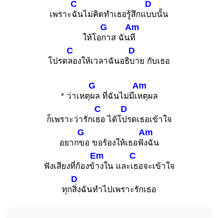
C
D
เพราะ
ฉันไม่คิดทําเธอรู้สึกแ
บบนั้น
G
Am
ให้โอ
กาส ฉัน
ที
C
D
โปรด
ลองให้เวลาฉันอธิ
บาย กับเธอ
G
Am
* ว่าเหตุ
ผล ที่ฉันไม่มีเ
หตุผล
C
D
ก็เพราะว่ารักเ
ธอ ได้โ
ปรดเธอเข้าใจ
G
Am
อยาก
ขอ ขอร้องให้เธอฟั
งฉัน
Em
C
ฟังเสียงที่ก้องข้
างใน และ
เธอจะเข้าใจ
D
ทุก
สิ่งฉันทําไปเพราะรักเธอ