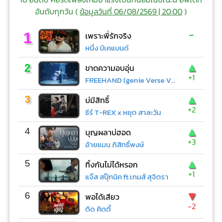
อันดับทุกวัน (
ข้อมูลวันที่ 06/08/2569 | 20:00
)
-
1
เพราะพี่รักจริง
หนึ่ง บีเคแบนด์
▲
2
ขาดความอบอุ่น
+1
FREEHAND (genie Verse Vol.1)
▲
3
บ่มีสิทธิ์
+2
ธีร์ T-REX x หยุด สาละวัน
▲
4
บุญผลาบ่ฮอด
+3
อ้ายแมน ภิสิทธิ์พงษ์
▲
5
ทิ้งกันไม่ได้หรอก
+1
แจ๊ส สปุ๊กนิค ft.เกมส์ สุจิตรา
▼
6
พอได้เสียว
-2
ดิด คิตตี้