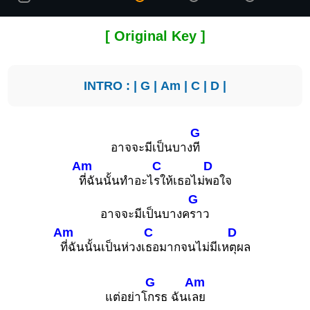
[ Original Key ]
INTRO : |
G
|
Am
|
C
|
D
|
G
อาจจะมีเป็นบาง
ที
Am
C
D
ที่ฉันนั้นทําอะไ
รให้เธอไม่
พอใจ
G
อาจจะมีเป็นบางค
ราว
Am
C
D
ที่ฉันนั้นเป็นห่วงเ
ธอมากจนไม่มีเห
ตุผล
G
Am
แต่อย่าโ
กรธ ฉันเ
ลย