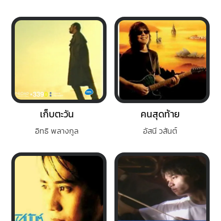
เก็บตะวัน
คนสุดท้าย
อิทธิ พลางกูล
อัสนี วสันต์