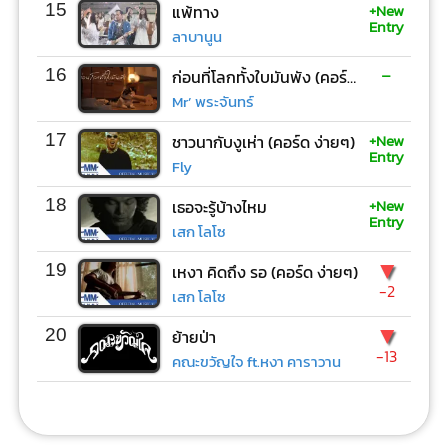
+New
15
แพ้ทาง
Entry
ลาบานูน
-
16
ก่อนที่โลกทั้งใบมันพัง (คอร์ด ง่ายๆ)
Mr’ พระจันทร์
+New
17
ชาวนากับงูเห่า (คอร์ด ง่ายๆ)
Entry
Fly
+New
18
เธอจะรู้บ้างไหม
Entry
เสก โลโซ
▼
19
เหงา คิดถึง รอ (คอร์ด ง่ายๆ)
-2
เสก โลโซ
▼
20
ย้ายป่า
-13
คณะขวัญใจ ft.หงา คาราวาน