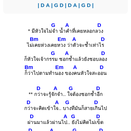
|
D
A
|
G
D
|
D
A
|
G
D
|
G
A
D
* มีหัวใจไม่
จำ น้ำ
คำที่เคยหลอกล
วง
Bm
Em
A
D
ไม่
เคยห่วงเคยห
วง ว่า
ตัวจะช้ำเท่าไ
ร
G
A
D
ก็หัวใจเจ้ากร
รม ชอ
กช้ำแล้วยังชอบล
อง
Bm
Em
A
D
ก็
ว่าไปตามทำน
อง ของ
คนหัวใจสะอ
อน
D
A
G
D
** ก
ว่าจะรู้จั
กจำ.. ใ
จต้องชอกช้ำ
อีก
D
A
G
D
ก
ว่าจะคิดเข้าใ
จ.. บ
างทีมันก็สายเ
กินไป
D
A
G
D
ผ่
านมาแล้วผ่านไ
ป..
ยังไม่คิดไม่เ
ข็ด
D
A
G
D