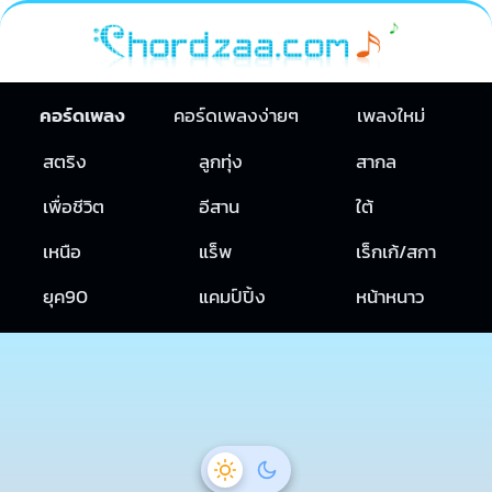
คอร์ดเพลง
คอร์ดเพลงง่ายๆ
เพลงใหม่
สตริง
ลูกทุ่ง
สากล
เพื่อชีวิต
อีสาน
ใต้
เหนือ
แร็พ
เร็กเก้/สกา
ยุค90
แคมป์ปิ้ง
หน้าหนาว