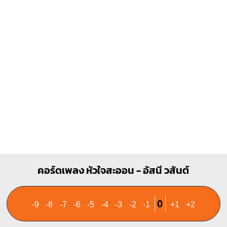
O
O
O
O
1
2
3
คอร์ดเพลง หัวใจสะออน - อัสนี วสันต์
0
-9
-8
-7
-6
-5
-4
-3
-2
-1
+1
+2