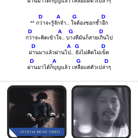
ผ่
านมาได้ก็
บุญแล้ว เห
ลือแต่ตัวเปล่
าๆ
D
A
G
D
** ก
ว่าจะรู้จั
กจำ.. ใ
จต้องชอกช้ำ
อีก
D
A
G
D
ก
ว่าจะคิดเข้าใ
จ.. บ
างทีมันก็สายเ
กินไป
D
A
G
D
ผ่
านมาแล้วผ่านไ
ป..
ยังไม่คิดไม่เ
ข็ด
D
A
G
D
ผ่
านมาได้ก็
บุญแล้ว เห
ลือแต่ตัวเปล่
าๆ