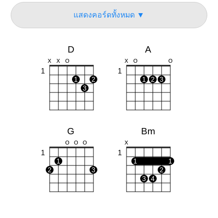
แสดงคอร์ดทั้งหมด ▼
D
A
X
X
O
X
O
O
1
1
1
2
1
2
3
3
G
Bm
O
O
O
X
1
1
1
1
1
2
3
2
3
4
Em