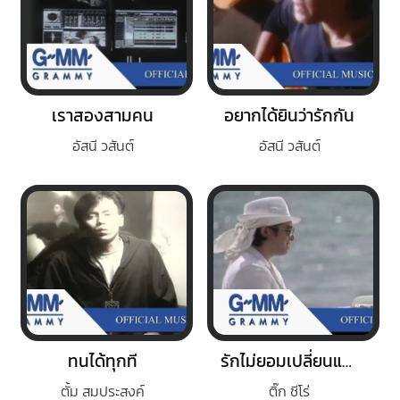
เราสองสามคน
อยากได้ยินว่ารักกัน
อัสนี วสันต์
อัสนี วสันต์
ทนได้ทุกที
รักไม่ยอมเปลี่ยนแปลง
ตั้ม สมประสงค์
ติ๊ก ชีโร่