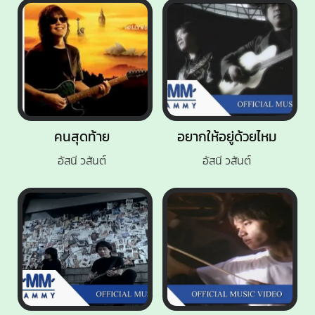
คนสุดท้าย
อยากให้อยู่ด้วยไหม
อัสนี วสันต์
อัสนี วสันต์