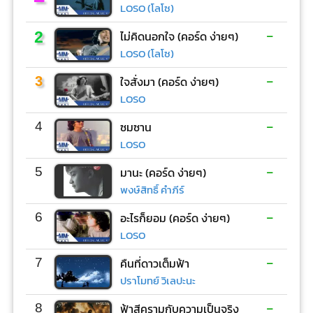
LOSO (โลโซ)
-
2
ไม่คิดนอกใจ (คอร์ด ง่ายๆ)
LOSO (โลโซ)
-
3
ใจสั่งมา (คอร์ด ง่ายๆ)
LOSO
-
4
ซมซาน
LOSO
-
5
มานะ (คอร์ด ง่ายๆ)
พงษ์สิทธิ์ คำภีร์
-
6
อะไรก็ยอม (คอร์ด ง่ายๆ)
LOSO
-
7
คืนที่ดาวเต็มฟ้า
ปราโมทย์ วิเลปะนะ
-
8
ฟ้าสีครามกับความเป็นจริง