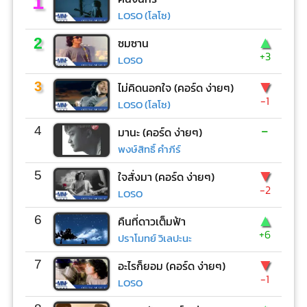
1
LOSO (โลโซ)
▲
2
ซมซาน
+3
LOSO
▼
3
ไม่คิดนอกใจ (คอร์ด ง่ายๆ)
-1
LOSO (โลโซ)
-
4
มานะ (คอร์ด ง่ายๆ)
พงษ์สิทธิ์ คำภีร์
▼
5
ใจสั่งมา (คอร์ด ง่ายๆ)
-2
LOSO
▲
6
คืนที่ดาวเต็มฟ้า
+6
ปราโมทย์ วิเลปะนะ
▼
7
อะไรก็ยอม (คอร์ด ง่ายๆ)
-1
LOSO