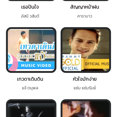
เธอปันใจ
สัญญาหน้าฝน
อัสนี วสันต์
คาราบาว
เทวดาเดินดิน
หัวใจมักง่าย
แจ้ ดนุพล
แช่ม แช่มรัมย์