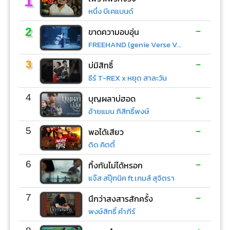
1
หนึ่ง บีเคแบนด์
-
2
ขาดความอบอุ่น
FREEHAND (genie Verse Vol.1)
-
3
บ่มีสิทธิ์
ธีร์ T-REX x หยุด สาละวัน
-
4
บุญผลาบ่ฮอด
อ้ายแมน ภิสิทธิ์พงษ์
-
5
พอได้เสียว
ดิด คิตตี้
-
6
ทิ้งกันไม่ได้หรอก
แจ๊ส สปุ๊กนิค ft.เกมส์ สุจิตรา
-
7
นึกว่าสงสารสักครั้ง
พงษ์สิทธิ์ คำภีร์