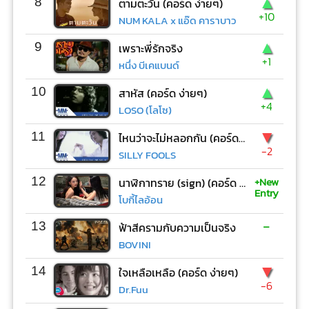
▲
8
ตามตะวัน (คอร์ด ง่ายๆ)
+10
NUM KALA x แอ๊ด คาราบาว
▲
9
เพราะพี่รักจริง
+1
หนึ่ง บีเคแบนด์
▲
10
สาหัส (คอร์ด ง่ายๆ)
+4
LOSO (โลโซ)
▼
11
ไหนว่าจะไม่หลอกกัน (คอร์ด ง่ายๆ)
-2
SILLY FOOLS
+New
12
นาฬิกาทราย (sign) (คอร์ด ง่ายๆ)
Entry
โบกี้ไลอ้อน
-
13
ฟ้าสีครามกับความเป็นจริง
BOVINI
▼
14
ใจเหลือเหลือ (คอร์ด ง่ายๆ)
-6
Dr.Fuu