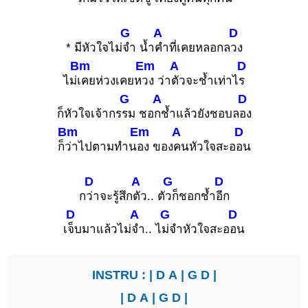
G
A
D
* มีหัวใจไม่
จำ น้ำ
คำที่เคยหลอกล
วง
Bm
Em
A
D
ไม่
เคยห่วงเคยห
วง ว่า
ตัวจะช้ำเท่าไ
ร
G
A
D
ก็หัวใจเจ้ากร
รม ชอ
กช้ำแล้วยังชอบล
อง
Bm
Em
A
D
ก็
ว่าไปตามทำน
อง ของ
คนหัวใจสะอ
อน
D
A
G
D
ก
ว่าจะรู้สึก
ตัว.. ตั
วก็ชอกช้ำ
อีก
D
A
G
D
เ
จ็บมาแล้วไม่
จำ.. ไ
ม่จำหัวใจสะอ
อน
INSTRU : |
D
A
|
G
D
|
|
D
A
|
G
D
|