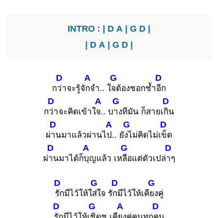
INTRO : |
D
A
|
G
D
|
|
D
A
|
G
D
|
D
A
G
D
ก
ว่าจะรู้จั
กจำ.. ใ
จต้องชอกช้ำ
อีก
D
A
G
D
ก
ว่าจะคิดเข้าใ
จ.. บ
างทีมัน ก็สายเ
กิน
D
A
G
D
ผ่
านมาแล้วผ่านไ
ป.. ยั
งไม่คิดไม่เ
ข็ด
D
A
G
D
ผ่
านมาได้ก็
บุญแล้ว เห
ลือแต่ตัวเปล่
าๆ
D
G
D
G
รักมีไว้ให้ใ
ส่ใจ รั
กมีไว้ให้เคี
ยงคู่
D
G
A
D
รักมีไว้ให้เ
ชิดชู เคี
ยงคู่คนทุก
คน