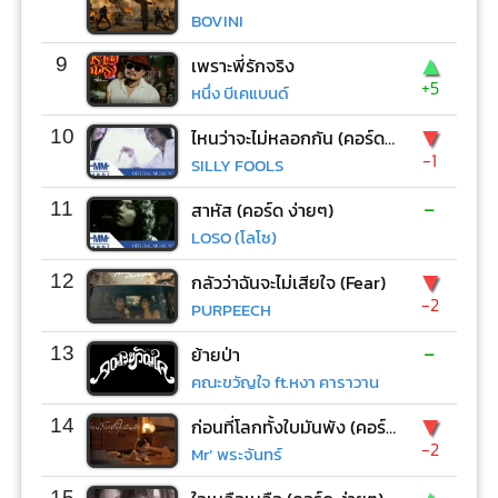
BOVINI
▲
9
เพราะพี่รักจริง
+5
หนึ่ง บีเคแบนด์
▼
10
ไหนว่าจะไม่หลอกกัน (คอร์ด ง่ายๆ)
-1
SILLY FOOLS
-
11
สาหัส (คอร์ด ง่ายๆ)
LOSO (โลโซ)
▼
12
กลัวว่าฉันจะไม่เสียใจ (Fear)
-2
PURPEECH
-
13
ย้ายป่า
คณะขวัญใจ ft.หงา คาราวาน
▼
14
ก่อนที่โลกทั้งใบมันพัง (คอร์ด ง่ายๆ)
-2
Mr’ พระจันทร์
15