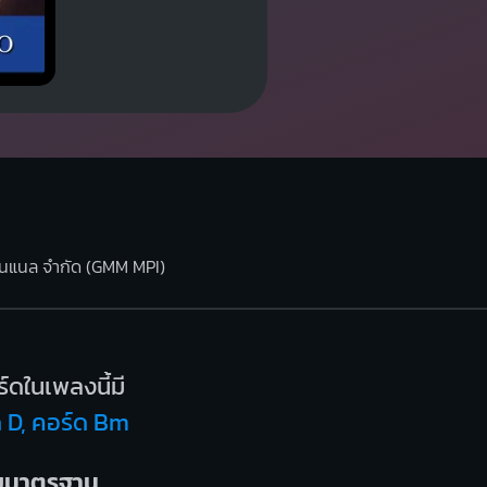
นชั่นแนล จำกัด (GMM MPI)
ดในเพลงนี้มี
ด D, คอร์ด Bm
บบมาตรฐาน