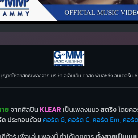
นุญาตใช้ลิขสิทธิ์เพลงจาก บริษัท จีเอ็มเอ็ม มิวสิค พับลิชชิ่ง อินเตอร์เ
หาย
จากศิลปิน
KLEAR
เป็นเพลงแนว
สตริง
โดยคอร์
์ด
ประกอบด้วย
คอร์ด G, คอร์ด C, คอร์ด Em, คอร์
กีต้าร์ เพื่อเล่นเพลงนี้ ทำได้โดยการ
ตั้งสายเป็นแ