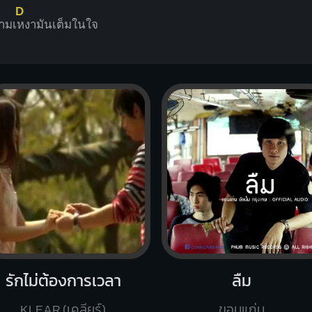
D
ามเ
หงามันเต็มในใจ
รักไม่ต้องการเวลา
ลืม
KLEAR (เคลียร์)
ขอนแก่น