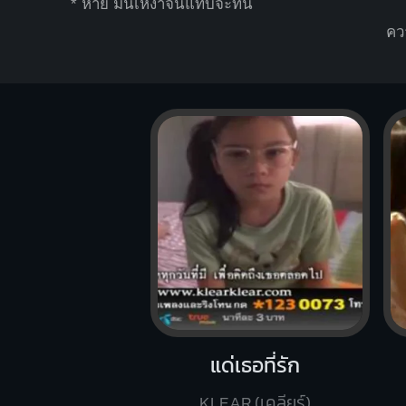
* ห
าย มันเ
หงาจนแทบจะทน
คว
แด่เธอที่รัก
KLEAR (เคลียร์)