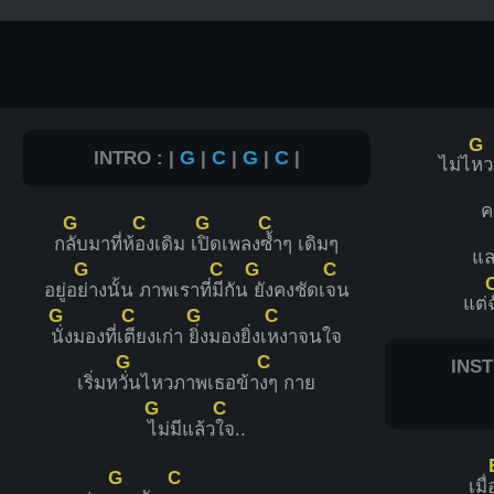
G
INTRO : |
G
|
C
|
G
|
C
|
ไม่ไ
หว 
ค
G
C
G
C
ก
ลับมาที่ห้
องเดิม เ
ปิดเพลง
ซ้ำๆ เดิมๆ
แ
G
C
G
C
อยู่อ
ย่างนั้น ภาพเราที่
มีกัน
ยังคงชัดเ
จน
แต่
G
C
G
C
นั่งมองที่เ
ตียงเก่า
ยิ่งมองยิ่งเ
หงาจนใจ
G
C
INST
เริ่มห
วั่นไหวภาพเธอข้า
งๆ กาย
G
C
ไม่มีแล้ว
ใจ..
G
C
เมื่