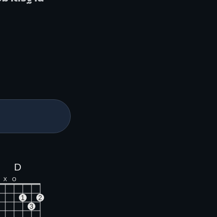
D
X
O
1
2
3