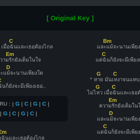
[ Original Key ]
C
Bm
เมื่อ
ฉันและเธอต้องไกล
และ
แม้จะนานเพีย
Em
C
วาม
รักยังเต็มในใจ
แต่
ฉันก็ยังจะมีเพียง
D
ละแ
ม้จะนานเพียงใด
G
C
* ห
าย มันเ
หงาจนแทบ
C
ฉันก็ยังจะมีเพียงเธอ..
G
C
ไม่ไ
หว เมื่อ
ฉันและเธอต
Em
RU : |
G
|
C
|
G
|
C
|
ความ
รักยังเต็มใน
D
|
G
|
C
|
G
|
C
|
และแ
ม้จะนานเพีย
C
Em
แต่
ฉันก็ยังจะมีเพีย
อ
ฉันและเธอต้องไกล