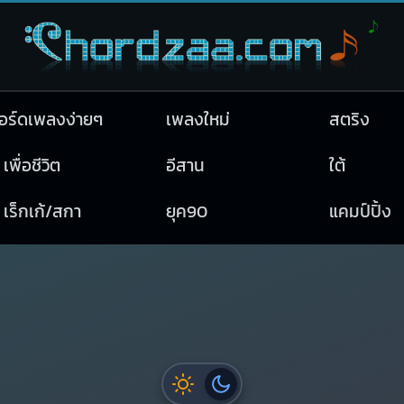
อร์ดเพลงง่ายๆ
เพลงใหม่
สตริง
เพื่อชีวิต
อีสาน
ใต้
เร็กเก้/สกา
ยุค90
แคมป์ปิ้ง