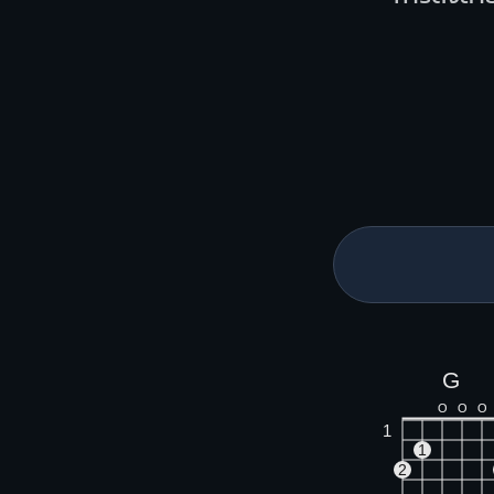
G
O
O
O
1
1
2