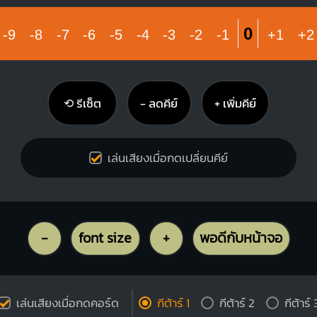
0
-9
-8
-7
-6
-5
-4
-3
-2
-1
+1
+2
⟲ รีเซ็ต
− ลดคีย์
+ เพิ่มคีย์
เล่นเสียงเมื่อกดเปลี่ยนคีย์
-
font size
+
พอดีกับหน้าจอ
เล่นเสียงเมื่อกดคอร์ด
กีต้าร์ 1
กีต้าร์ 2
กีต้าร์ 