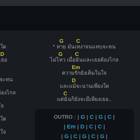
G
C
งใด
* ห
าย มันเ
หงาจนแทบจะทน
D
G
C
เ
ธอ
ไม่ไ
หว เมื่อ
ฉันและเธอต้องไกล
Em
ความ
รักยังเต็มในใจ
จะทน
D
และแ
ม้จะนานเพียงใด
้องไกล
C
แต่
ฉันก็ยังจะมีเพียงเธอ..
ใจ
OUTRO : |
G
|
C
|
G
|
C
|
งใด
|
Em
|
D
|
C
|
C
|
งใจ
|
G
|
C
|
G
|
C
|
G
|