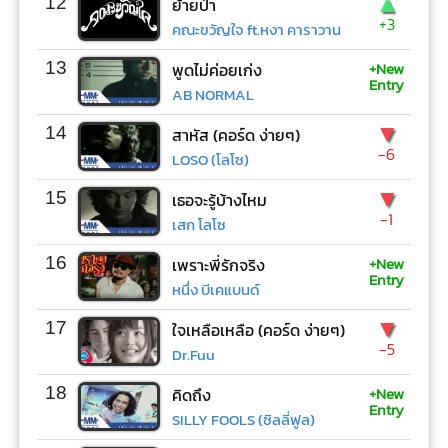
▲
12
ย้ายป่า
+3
คณะขวัญใจ ft.หงา คาราวาน
+New
13
พูดไม่ค่อยเก่ง
Entry
AB NORMAL
▼
14
สาหัส (คอร์ด ง่ายๆ)
-6
LOSO (โลโซ)
▼
15
เธอจะรู้บ้างไหม
-1
เสก โลโซ
+New
16
เพราะพี่รักจริง
Entry
หนึ่ง บีเคแบนด์
▼
17
ใจเหลือเหลือ (คอร์ด ง่ายๆ)
-5
Dr.Fuu
+New
18
คิดถึง
Entry
SILLY FOOLS (ซิลลี่ฟูล)