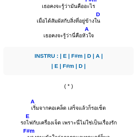
เธอคงจะรู้ว่ามันคืออะ
ไร
D
เมื่อได้สัมผัสกับสิ่งที่อยู่ข้างใ
น
A
เธอคงจะรู้ว่านี่คือหั
วใจ
INSTRU : |
E
|
F#m
|
D
|
A
|
|
E
|
F#m
|
D
|
( * )
A
เริ่มจากคอเคล็ด เสร็จแล้วก็รอเช็ด
E
รถ
ไฟกับเครื่องเจ็ต เพราะนี่ไม่ใช่เป็นเรื่องรัก
F#m