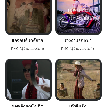
แลรักนิรันดร์กาล
นางงามรถเฒ่า
PMC (ปู่จ๋าน ลองไมค์)
PMC (ปู่จ๋าน ลองไมค์)
ขอพลังจงบังเกิด
แก้วลืมรัง