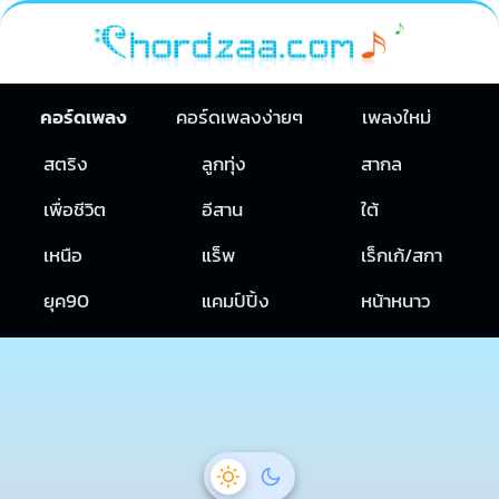
คอร์ดเพลง
คอร์ดเพลงง่ายๆ
เพลงใหม่
สตริง
ลูกทุ่ง
สากล
เพื่อชีวิต
อีสาน
ใต้
เหนือ
แร็พ
เร็กเก้/สกา
ยุค90
แคมป์ปิ้ง
หน้าหนาว