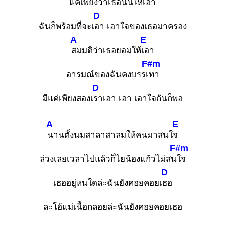
แค่เพียงว่าเธอนั้นให้เ
อา
D
ฉันก็พร้อมที่จะเ
อา เอาใจของเธอมาครอง
A
E
สมมติว่าเธอยอมให้
เอา
F#m
อารมณ์ของฉันคงบรรเ
ทา
D
มีแค่เพียงสองเ
ราเอา เอา เอาใจกันก็พอ
A
E
นานตั้งนมสาลาสาลมให้คนมาสนใ
จ
F#m
ล่วงเลยเวลาไปแล้วก็ไยน้องแก้วไม่สน
ใจ
D
เธออยู่หนใดล่ะฉันยังคอยคอยเ
ธอ
ละโอ้แม่เนื้อกลอยล่ะฉันยังคอยคอยเธอ