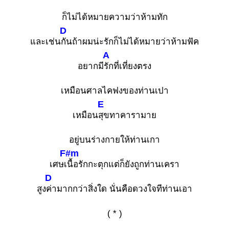
ก็ไม่ได้หมายความว่าห้ามทัก
D
และเช่น
กันถ้าผมน่ะรักก็ไม่ได้หมายว่าห้ามฟัค
A
อยากมี
รักที่เที่ยงตรง
เหมือนศาลไคฟงของท่านเปา
E
เหมือน
สุขทาคารามาย
อยู่บนร่างกายให้ท่านเกา
F#m
เศษเ
นื้อรักกะตุกแต่ก็ยังถูกท่านเครา
D
สูง
ค่ามากกว่าสิ่งใด นั่นคือดวงใจทีท่านเอา
( * )