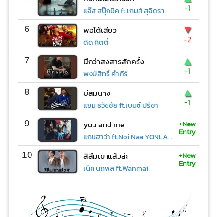
+1
แจ๊ส สปุ๊กนิค ft.เกมส์ สุจิตรา
▼
6
พอได้เสียว
-2
ดิด คิตตี้
▲
7
นึกว่าสงสารสักครั้ง
+1
พงษ์สิทธิ์ คำภีร์
▲
8
บ่สมนาง
+1
แซม ธวัชชัย ft.เบนซ์ ปรีชา
+New
9
you and me
Entry
แกนฮาว่า ft.Noi Naa YONLAPA
+New
10
สิลืมเขาแล้วล่ะ
Entry
เน็ค นฤพล ft.Wanmai