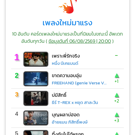
เพลงใหม่มาแรง
10 อันดับ คอร์ดเพลงใหม่มาแรงเป็นที่นิยมในขณะนี้ อัพเดท
อันดับทุกวัน (
ข้อมูลวันที่ 06/08/2569 | 20:00
)
-
1
เพราะพี่รักจริง
หนึ่ง บีเคแบนด์
▲
2
ขาดความอบอุ่น
+1
FREEHAND (genie Verse Vol.1)
▲
3
บ่มีสิทธิ์
+2
ธีร์ T-REX x หยุด สาละวัน
▲
4
บุญผลาบ่ฮอด
+3
อ้ายแมน ภิสิทธิ์พงษ์
▲
5
ทิ้งกันไม่ได้หรอก