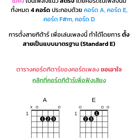
ไมค์)
เป็นเพลงแนว
สตริง
โดยคอร์ดในเพลงนี้มี
ทั้งหมด
4 คอร์ด
ประกอบด้วย
คอร์ด A, คอร์ด E,
คอร์ด F#m, คอร์ด D
การตั้งสายกีต้าร์ เพื่อเล่นเพลงนี้ ทำได้โดยการ
ตั้ง
สายเป็นแบบมาตรฐาน (Standard E)
ตารางคอร์ดกีตาร์ของคอร์ดเพลง
ขอเอาใจ
คลิกที่คอร์ดกีต้าร์เพื่อฟังเสียง
A
E
X
O
O
O
O
O
1
1
1
1
2
3
2
3