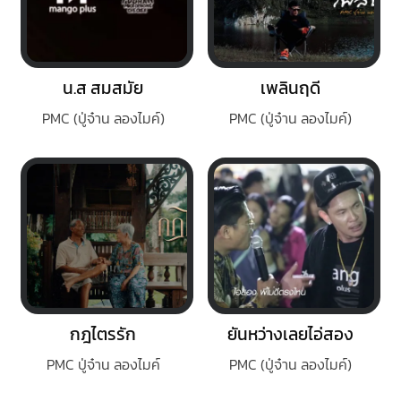
น.ส สมสมัย
เพลินฤดี
PMC (ปู่จ๋าน ลองไมค์)
PMC (ปู่จ๋าน ลองไมค์)
กฎไตรรัก
ยันหว่างเลยไอ่สอง
PMC ปู่จ๋าน ลองไมค์
PMC (ปู่จ๋าน ลองไมค์)