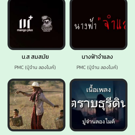
น.ส สมสมัย
นางฟ้าจำแลง
PMC (ปู่จ๋าน ลองไมค์)
PMC (ปู่จ๋าน ลองไมค์)