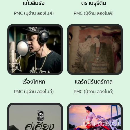
แก้วลืมรัง
ตราบธุรีดิน
PMC (ปู่จ๋าน ลองไมค์)
PMC (ปู่จ๋าน ลองไมค์)
เรื่องโกหก
แลรักนิรันดร์กาล
PMC (ปู่จ๋าน ลองไมค์)
PMC (ปู่จ๋าน ลองไมค์)