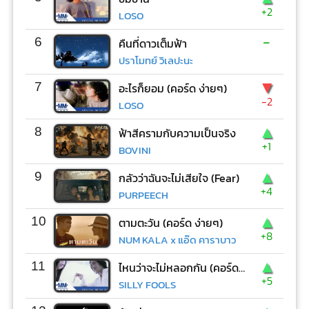
+2
LOSO
-
6
คืนที่ดาวเต็มฟ้า
ปราโมทย์ วิเลปะนะ
▼
7
อะไรก็ยอม (คอร์ด ง่ายๆ)
-2
LOSO
▲
8
ฟ้าสีครามกับความเป็นจริง
+1
BOVINI
▲
9
กลัวว่าฉันจะไม่เสียใจ (Fear)
+4
PURPEECH
▲
10
ตามตะวัน (คอร์ด ง่ายๆ)
+8
NUM KALA x แอ๊ด คาราบาว
▲
11
ไหนว่าจะไม่หลอกกัน (คอร์ด ง่ายๆ)
+5
SILLY FOOLS