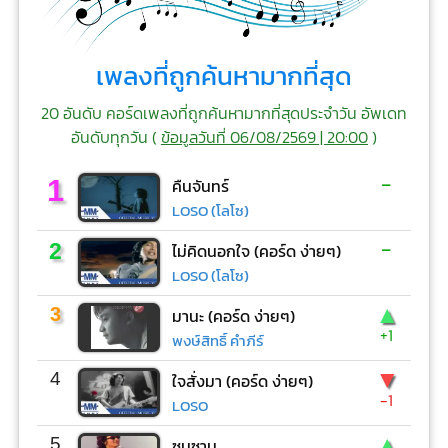
เพลงที่ถูกค้นหามากที่สุด
20 อันดับ คอร์ดเพลงที่ถูกค้นหามากที่สุดประจำวัน อัพเดท
อันดับทุกวัน (
ข้อมูลวันที่ 06/08/2569 | 20:00
)
-
1
คืนจันทร์
LOSO (โลโซ)
-
2
ไม่คิดนอกใจ (คอร์ด ง่ายๆ)
LOSO (โลโซ)
▲
3
มานะ (คอร์ด ง่ายๆ)
+1
พงษ์สิทธิ์ คำภีร์
▼
4
ใจสั่งมา (คอร์ด ง่ายๆ)
-1
LOSO
▲
5
ซมซาน