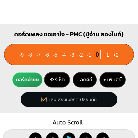
คอร์ดเพลง ขอเอาใจ - PMC (ปู่จ๋าน ลองไมค์)
0
-9
-8
-7
-6
-5
-4
-3
-2
-1
+1
+2
คอร์ดง่ายๆ
⟲ รีเซ็ต
− ลดคีย์
+ เพิ่มคีย์
เล่นเสียงเมื่อกดเปลี่ยนคีย์
Auto Scroll :