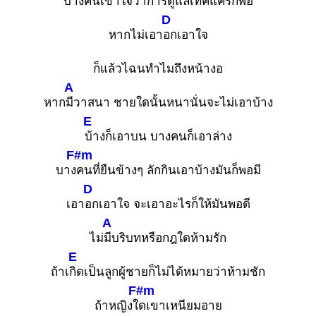
บางคนเข้าใจว่าการดูแลเทคแคร์ก็พอ
D
หากไม่เอา
อกเอาใจ
ก็แล้วไฉนทำไมถึงหน้างอ
A
หาก
มีวาสนา ชายใดนั้นหนานั่นจะไม่เอาบ้าง
E
บ้างก็เอาบน บางคนก็เอาล่าง
F#m
บาง
คนที่ยืนข้างๆ ลักกินเอาบ้างมันก็พอมี
D
เอา
อกเอาใจ จะเอาอะไรก็ให้มันพอดี
A
ไม่
มีบริบทหรือกฎใดห้ามรัก
E
ถ้าเ
กิดเป็นลูกผู้ชายก็ไม่ได้หมายว่าห้ามชัก
F#m
ถ้าหญิงใ
ดเขาเหนียมอาย