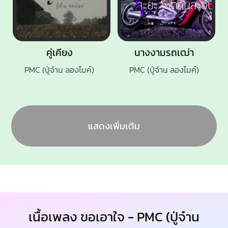
คู่เคียง
นางงามรถเฒ่า
PMC (ปู่จ๋าน ลองไมค์)
PMC (ปู่จ๋าน ลองไมค์)
แสดงเพิ่มเติม
เนื้อเพลง ขอเอาใจ - PMC (ปู่จ๋าน