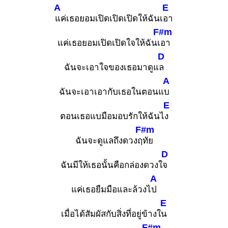
A
E
แค่เธอยอมเปิดเปิดเปิดให้ฉันเ
อา
F#m
แค่เธอยอมเปิดเปิดใจให้ฉันเ
อา
D
ฉันจะเอาใจของเธอมาดูแ
ล
A
ฉันจะเอาเอากับเธอในตอนแ
บ
E
ตอนเธอแบมือมอบรักให้ฉันไ
ง
F#m
ฉันจะดูแลถึงดวงฤ
ทัย
D
ฉันมีให้เธอนั้นคือกล่องดวงใ
จ
A
แค่เธอยืมมือและล้วงไ
ป
E
เมื่อได้สัมผัสกับสิ่งที่อยู่ข้างใ
น
F#m