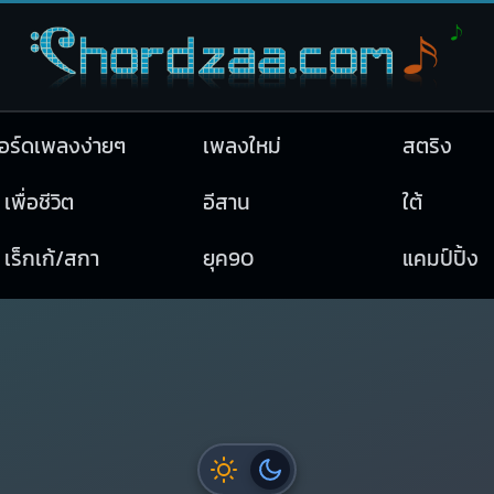
อร์ดเพลงง่ายๆ
เพลงใหม่
สตริง
เพื่อชีวิต
อีสาน
ใต้
เร็กเก้/สกา
ยุค90
แคมป์ปิ้ง