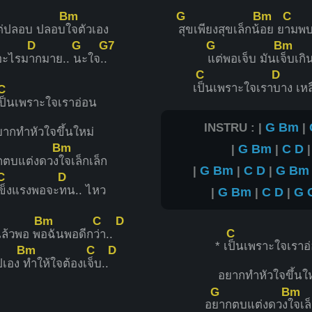
Bm
G
Bm
C
ต่ปลอบ ปลอบ
ใจตัวเอง
สุขเพียงสุขเล็กน้
อย ย
ามพบ
D
G
G7
G
Bm
งอะไรม
ากมาย..
นะใจ.
.
แต่พอเจ็บ มันเ
จ็บเก
C
D
เ
ป็นเพราะใจเรา
บาง เหล
C
ป็นเพราะใจเราอ่อน
INSTRU : |
G
Bm
|
ากทำหัวใจขึ้นใหม่
Bm
|
G
Bm
|
C
D
|
กตบแต่งดวง
ใจเล็กเล็ก
|
G
Bm
|
C
D
|
G
Bm
C
D
ข็งแรงพอจะ
ทน.. ไหว
|
G
Bm
|
C
D
|
G
Bm
C
D
C
ล้วพอ พ
อฉันพอดีก
ว่า..
* เ
ป็นเพราะใจเราอ
Bm
C
D
ปเอง
ทำให้ใจต้องเ
จ็บ..
อยากทำหัวใจขึ้นใ
G
Bm
อ
ยากตบแต่งดวง
ใจเล