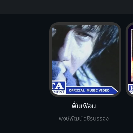
ฟั่นเฟือน
พงษ์พัฒน์ วชิรบรรจง