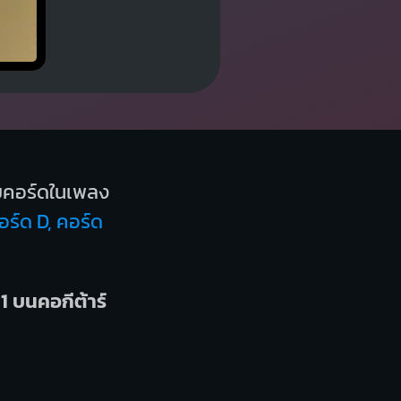
คอร์ดในเพลง
อร์ด D, คอร์ด
1 บนคอกีต้าร์