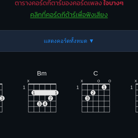
ตารางคอร์ดกีตาร์ของคอร์ดเพลง
ใจบางๆ
คลิกที่คอร์ดกีต้าร์เพื่อฟังเสียง
แสดงคอร์ดทั้งหมด ▼
Bm
C
X
X
O
O
X
1
1
1
1
1
1
2
3
2
3
3
4
G7
Gmaj7