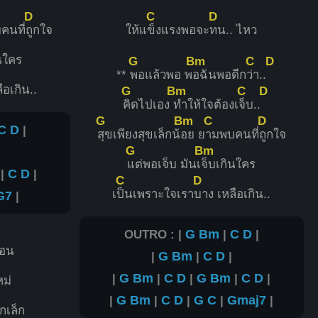
D
C
D
คนที่
ถูกใจ
ให้แ
ข็งแรงพอจะ
ทน.. ไหว
ินใคร
G
Bm
C
D
**
พอแล้วพอ พ
อฉันพอดีก
ว่า..
ือเกิน..
G
Bm
C
D
คิดไปเอง
ทำให้ใจต้องเ
จ็บ..
G
Bm
C
D
C
D
|
สุขเพียงสุขเล็กน้
อย ย
ามพบคนที่
ถูกใจ
G
Bm
แต่พอเจ็บ มันเ
จ็บเกินใคร
|
C
D
|
C
D
เ
ป็นเพราะใจเรา
บาง เหลือเกิน..
G7
|
OUTRO : |
G
Bm
|
C
D
|
่อน
|
G
Bm
|
C
D
|
|
G
Bm
|
C
D
|
G
Bm
|
C
D
|
หม่
|
G
Bm
|
C
D
|
G
C
|
Gmaj7
|
็กเล็ก