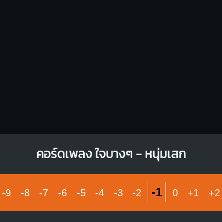
O
O
O
O
O
O
1
1
1
2
2
1
3
3
คอร์ดเพลง ใจบางๆ - หนุ่มเสก
-1
-9
-8
-7
-6
-5
-4
-3
-2
0
+1
+2