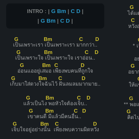
G
INTRO : |
G
Bm
|
C
D
|
ไ
ด้แ
C
|
G
Bm
|
C
D
|
ห
วั
G
Bm
C
D
เ
ป็นเพราะเรา เ
ป็นเพราะเรา ม
ากกว่า.
.
* เ
G
Bm
C
D
เ
ป็นเพราะใจ เ
ป็นเพราะใจ เราอ่
อน..
อย
G
Bm
C
D
G
อ่
อนแออยู่เส
มอ เ
พียงพบคนที่
ถูกใจ
อ
ยา
G
Bm
C
D
เ
ก็บมาใส่ดวงใ
จฉันไว้
ฝันลมลมม
ากมาย..
ให้แ
G
Bm
C
D
G
แ
ล้วเป็นไง
พอหัวใจต้องเ
จ็บ..
**
พอแ
G
Bm
C
D
G
เ
ขาคนดี
มีแล้วมีคนอื่
น..
คิดไ
G
Bm
C
D
เ
จ็บใจอยู่อย่าง
นั้น เ
พียงพบความผิดห
วัง